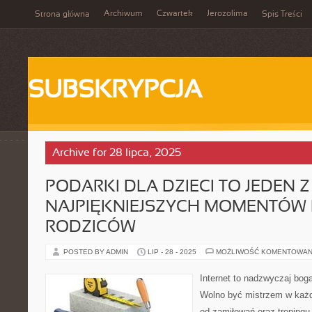
Archiwum
Czwartek
Jerozolima
Strona główna
Spis Treści
SUBSKRYPCJA
Archive for 28 lipca, 2025
PODARKI DLA DZIECI TO JEDEN Z
NAJPIĘKNIEJSZYCH MOMENTÓW
RODZICÓW
POSTED BY ADMIN
LIP - 28 - 2025
MOŻLIWOŚĆ KOMENTOWAN
Internet to nadzwyczaj bog
Wolno być mistrzem w każde
od zamiłowań oraz treningu