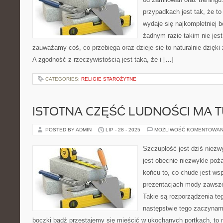
przypadkach jest tak, że to
wydaje się najkompletniej 
żadnym razie takim nie jes
zauważamy coś, co przebiega oraz dzieje się to naturalnie dzięk
A zgodność z rzeczywistością jest taka, że i […]
CATEGORIES:
RELIGIE STAROŻYTNE
ISTOTNA CZĘŚĆ LUDNOŚCI MA 
POSTED BY ADMIN
LIP - 28 - 2025
MOŻLIWOŚĆ KOMENTOWAN
Szczupłość jest dziś niez
jest obecnie niezwykle poż
końcu to, co chude jest ws
prezentacjach mody zawsze
Takie są rozporządzenia teg
następstwie tego zaczynam
boczki bądź przestajemy się mieścić w ukochanych portkach, to