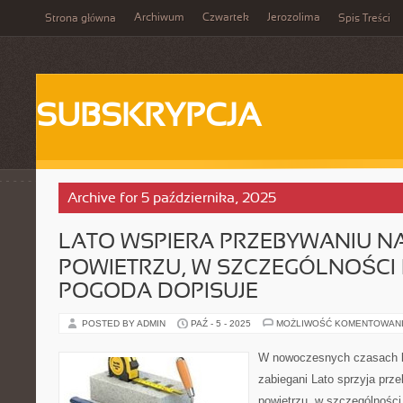
Archiwum
Czwartek
Jerozolima
Strona główna
Spis Treści
SUBSKRYPCJA
Archive for 5 października, 2025
LATO WSPIERA PRZEBYWANIU 
POWIETRZU, W SZCZEGÓLNOŚCI 
POGODA DOPISUJE
POSTED BY ADMIN
PAŹ - 5 - 2025
MOŻLIWOŚĆ KOMENTOWAN
W nowoczesnych czasach lu
zabiegani Lato sprzyja prz
powietrzu, w szczególności