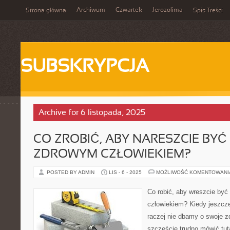
Archiwum
Czwartek
Jerozolima
Strona główna
Spis Treści
SUBSKRYPCJA
Archive for 6 listopada, 2025
CO ZROBIĆ, ABY NARESZCIE BYĆ
ZDROWYM CZŁOWIEKIEM?
POSTED BY ADMIN
LIS - 6 - 2025
MOŻLIWOŚĆ KOMENTOWAN
Co robić, aby wreszcie by
człowiekiem? Kiedy jeszcze
raczej nie dbamy o swoje z
szczęście trudno mówić tut