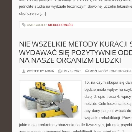
jednolite studia na wydziale leczniczym dowolnej uczelni lekarski
ukończeniu […]
CATEGORIES:
NIERUCHOMOŚCI
NIE WSZELKIE METODY KURACJI 
WYDAWAĆ SIĘ POZYTYWNIE ODD
NA NASZE ORGANIZM LUDZKI
POSTED BY ADMIN
LIS - 6 - 2025
MOŻLIWOŚĆ KOMENTOWAN
To, na czym skupia się dan
będzie miała wpływ na szyb
dalej 3. spis tresci 4. wpisy
netz.de Cele leczenia liczą
aby dany pacjent wrócić do
wypadku rehabilitacji. Powi
jakie mają konkretne zaburzenia na tle fizycznym, jak oraz psych
zastosowaniu stosownej formy rehabilitacji, korzystać na […]