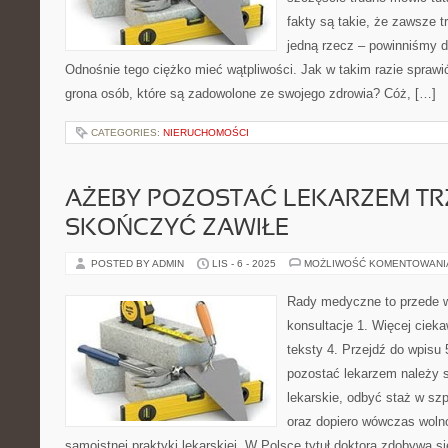
fakty są takie, że zawsze 
jedną rzecz – powinniśmy d
Odnośnie tego ciężko mieć wątpliwości. Jak w takim razie sprawi
grona osób, które są zadowolone ze swojego zdrowia? Cóż, […]
CATEGORIES:
NIERUCHOMOŚCI
AŻEBY POZOSTAĆ LEKARZEM TR
SKOŃCZYĆ ZAWIŁE
POSTED BY ADMIN
LIS - 6 - 2025
MOŻLIWOŚĆ KOMENTOWAN
Rady medyczne to przede w
konsultacje 1. Więcej ciekaw
teksty 4. Przejdź do wpisu
pozostać lekarzem należy s
lekarskie, odbyć staż w szp
oraz dopiero wówczas woln
samoistnej praktyki lekarskiej. W Polsce tytuł doktora zdobywa s