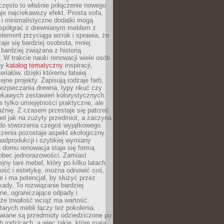
często to właśnie połączenie nowego
je najciekawszy efekt. Prosta sofa,
 i minimalistyczne dodatki mogą
spółgrać z drewnianym meblem z
element przyciąga wzrok i sprawia, że
aje się bardziej osobista, mniej
 bardziej związana z historią
W trakcie nauki renowacji wiele osób
ny
katalog tematyczny
inspiracji,
eriałów, dzięki któremu łatwiej
ejne projekty. Zapisują rodzaje farb,
ezpieczania drewna, typy okuć czy
iekawych zestawień kolorystycznych.
ie tylko umiejętności praktyczne, ale
źnię. Z czasem przestaje się patrzeć
el jak na zużyty przedmiot, a zaczyna
 do stworzenia czegoś wyjątkowego.
zenia pozostaje aspekt ekologiczny.
adprodukcji i szybkiej wymiany
 domu renowacja staje się formą
obec jednorazowości. Zamiast
jny tani mebel, który po kilku latach
lność i estetykę, można odnowić coś,
je i ma potencjał, by służyć przez
ady. To rozwiązanie bardziej
ne, ograniczające odpady i
że trwałość wciąż ma wartość.
arych mebli łączy też pokolenia.
wiane są przedmioty odziedziczone po
b rodzicach, a więc takie, które mają