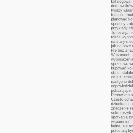
katalogowa i
domowników. 
tworzy włas
technik i mat
planować kol
sposoby zab
przykłady c
To rozwija n
także wyobra
na stary meb
jak na bazę
Nie bez znac
W czasach n
wyposażenia
sprzeciwu w
kupować kole
straci stabi
co już istnie
następne dek
odpowiedzial
pokazujące, 
Renowacja st
Często odna
dziadkach lu
znaczenie se
sekretarzyk 
spotkania zy
wspomnień. D
ładne, ale t
przestają b