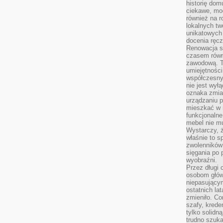
historię dom
ciekawe, mo
również na r
lokalnych tw
unikatowych
docenia ręcz
Renowacja st
czasem równ
zawodową. To
umiejętnośc
współczesny
nie jest wył
oznaka zmian
urządzaniu p
mieszkać w m
funkcjonalne
mebel nie mu
Wystarczy, ż
właśnie to s
zwolenników 
sięgania po p
wyobraźni.
Przez długi 
osobom głów
niepasujący
ostatnich la
zmieniło. Co
szafy, krede
tylko solidną
trudno szuk