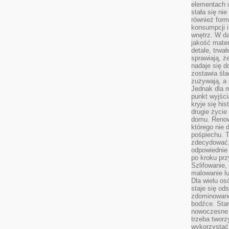
elementach 
stała się ni
również for
konsumpcji i
wnętrz. W d
jakość mater
detale, trwa
sprawiają, ż
nadaje się d
zostawia śla
zużywają, a
Jednak dla m
punkt wyjści
kryje się hi
drugie życie
domu. Renowa
którego nie 
pośpiechu. T
zdecydować,
odpowiednie 
po kroku prz
Szlifowanie,
malowanie l
Dla wielu os
staje się od
zdominowanej
bodźce. Star
nowoczesne 
trzeba tworz
wykorzystać