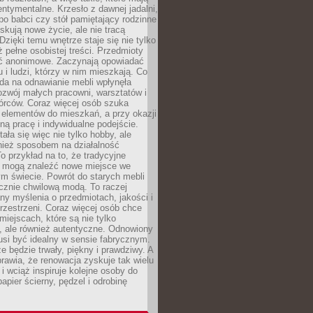
ntymentalne. Krzesło z dawnej jadalni,
po babci czy stół pamiętający rodzinne
skują nowe życie, ale nie tracą
zięki temu wnętrze staje się nie tylko
eż pełne osobistej treści. Przedmioty
yć anonimowe. Zaczynają opowiadać
u i ludzi, którzy w nim mieszkają. Co
da na odnawianie mebli wpłynęła
ozwój małych pracowni, warsztatów i
órców. Coraz więcej osób szuka
 elementów do mieszkań, a przy okazji
ną pracę i indywidualne podejście.
ała się więc nie tylko hobby, ale
ież sposobem na działalność
 przykład na to, że tradycyjne
i mogą znaleźć nowe miejsce we
m świecie. Powrót do starych mebli
ącznie chwilową modą. To raczej
y myślenia o przedmiotach, jakości i
rzestrzeni. Coraz więcej osób chce
iejscach, które są nie tylko
, ale również autentyczne. Odnowiony
si być idealny w sensie fabrycznym.
e będzie trwały, piękny i prawdziwy. A
prawia, że renowacja zyskuje tak wielu
i wciąż inspiruje kolejne osoby do
apier ścierny, pędzel i odrobinę