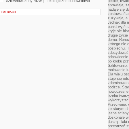
#zrównoważony rozwój #ekologiczne budownictwo
detale, trwa
sprawiają, ż
nadaje się d
 I MEDIACH
zostawia śla
zużywają, a
Jednak dla m
punkt wyjści
kryje się hi
drugie życie
domu. Renowa
którego nie 
pośpiechu. T
zdecydować,
odpowiednie 
po kroku prz
Szlifowanie,
malowanie l
Dla wielu os
staje się od
zdominowanej
bodźce. Star
nowoczesne 
trzeba tworz
wykorzystać
Przeciwnie, 
ze starym da
jasne ściany
doskonale w
duszą. Taki 
przestrzeń st