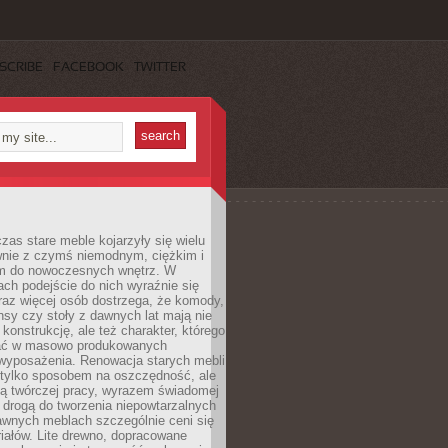
SCRIBE
FACEBOOK
TWITTER
czas stare meble kojarzyły się wielu
nie z czymś niemodnym, ciężkim i
m do nowoczesnych wnętrz. W
tach podejście do nich wyraźnie się
raz więcej osób dostrzega, że komody,
nsy czy stoły z dawnych lat mają nie
 konstrukcję, ale też charakter, którego
ać w masowo produkowanych
wyposażenia. Renowacja starych mebli
e tylko sposobem na oszczędność, ale
mą twórczej pracy, wyrazem świadomej
 drogą do tworzenia niepowtarzalnych
awnych meblach szczególnie ceni się
iałów. Lite drewno, dopracowane