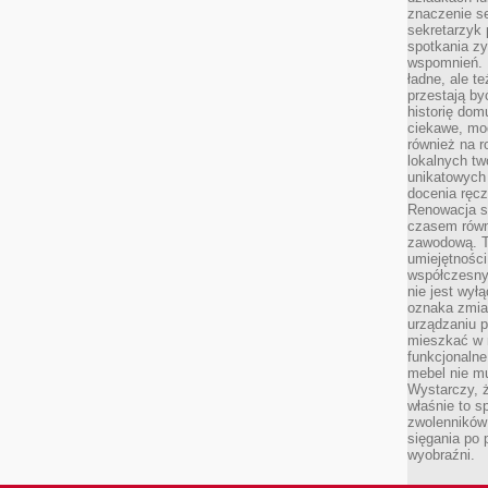
znaczenie se
sekretarzyk 
spotkania zy
wspomnień. D
ładne, ale t
przestają b
historię dom
ciekawe, mo
również na r
lokalnych tw
unikatowych
docenia ręcz
Renowacja st
czasem równ
zawodową. To
umiejętnośc
współczesny
nie jest wył
oznaka zmian
urządzaniu p
mieszkać w m
funkcjonalne
mebel nie mu
Wystarczy, ż
właśnie to s
zwolenników 
sięgania po p
wyobraźni.