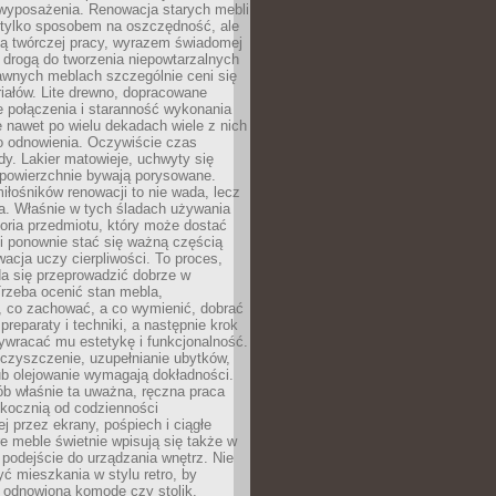
wyposażenia. Renowacja starych mebli
e tylko sposobem na oszczędność, ale
mą twórczej pracy, wyrazem świadomej
 drogą do tworzenia niepowtarzalnych
awnych meblach szczególnie ceni się
iałów. Lite drewno, dopracowane
łe połączenia i staranność wykonania
e nawet po wielu dekadach wiele z nich
o odnowienia. Oczywiście czas
dy. Lakier matowieje, uchwyty się
 powierzchnie bywają porysowane.
iłośników renowacji to nie wada, lecz
a. Właśnie w tych śladach używania
storia przedmiotu, który może dostać
 i ponownie stać się ważną częścią
cja uczy cierpliwości. To proces,
da się przeprowadzić dobrze w
rzeba ocenić stan mebla,
 co zachować, a co wymienić, dobrać
preparaty i techniki, a następnie krok
ywracać mu estetykę i funkcjonalność.
 czyszczenie, uzupełnianie ubytków,
ub olejowanie wymagają dokładności.
ób właśnie ta uważna, ręczna praca
skocznią od codzienności
 przez ekrany, pośpiech i ciągłe
e meble świetnie wpisują się także w
podejście do urządzania wnętrz. Nie
yć mieszkania w stylu retro, by
 odnowioną komodę czy stolik.