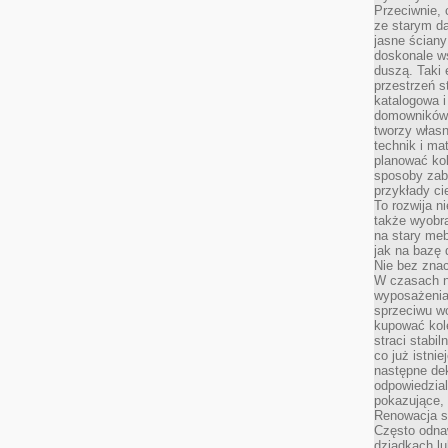
Przeciwnie, 
ze starym da
jasne ściany
doskonale w
duszą. Taki 
przestrzeń st
katalogowa i
domowników. 
tworzy włas
technik i mat
planować kol
sposoby zab
przykłady c
To rozwija n
także wyobra
na stary meb
jak na bazę
Nie bez znac
W czasach n
wyposażenia
sprzeciwu w
kupować kole
straci stabi
co już istnie
następne dek
odpowiedzial
pokazujące, 
Renowacja st
Często odna
dziadkach lu