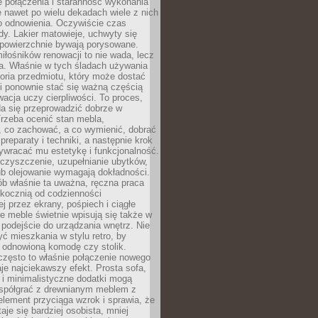
łe połączenia i staranność wykonania
e nawet po wielu dekadach wiele z nich
o odnowienia. Oczywiście czas
dy. Lakier matowieje, uchwyty się
 powierzchnie bywają porysowane.
iłośników renowacji to nie wada, lecz
a. Właśnie w tych śladach używania
storia przedmiotu, który może dostać
 i ponownie stać się ważną częścią
cja uczy cierpliwości. To proces,
da się przeprowadzić dobrze w
rzeba ocenić stan mebla,
 co zachować, a co wymienić, dobrać
preparaty i techniki, a następnie krok
ywracać mu estetykę i funkcjonalność.
 czyszczenie, uzupełnianie ubytków,
ub olejowanie wymagają dokładności.
ób właśnie ta uważna, ręczna praca
skocznią od codzienności
 przez ekrany, pośpiech i ciągłe
e meble świetnie wpisują się także w
podejście do urządzania wnętrz. Nie
yć mieszkania w stylu retro, by
 odnowioną komodę czy stolik.
często to właśnie połączenie nowego
je najciekawszy efekt. Prosta sofa,
 i minimalistyczne dodatki mogą
spółgrać z drewnianym meblem z
element przyciąga wzrok i sprawia, że
aje się bardziej osobista, mniej