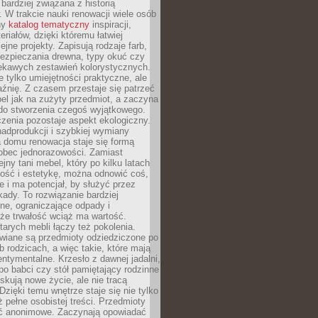
 bardziej związana z historią
W trakcie nauki renowacji wiele osób
ny
katalog tematyczny
inspiracji,
eriałów, dzięki któremu łatwiej
ejne projekty. Zapisują rodzaje farb,
ezpieczania drewna, typy okuć czy
iekawych zestawień kolorystycznych.
ie tylko umiejętności praktyczne, ale
źnię. Z czasem przestaje się patrzeć
el jak na zużyty przedmiot, a zaczyna
 do stworzenia czegoś wyjątkowego.
zenia pozostaje aspekt ekologiczny.
adprodukcji i szybkiej wymiany
 domu renowacja staje się formą
obec jednorazowości. Zamiast
jny tani mebel, który po kilku latach
lność i estetykę, można odnowić coś,
je i ma potencjał, by służyć przez
ady. To rozwiązanie bardziej
ne, ograniczające odpady i
że trwałość wciąż ma wartość.
arych mebli łączy też pokolenia.
wiane są przedmioty odziedziczone po
b rodzicach, a więc takie, które mają
ntymentalne. Krzesło z dawnej jadalni,
po babci czy stół pamiętający rodzinne
skują nowe życie, ale nie tracą
zięki temu wnętrze staje się nie tylko
eż pełne osobistej treści. Przedmioty
yć anonimowe. Zaczynają opowiadać