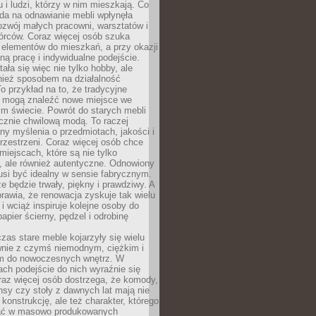
u i ludzi, którzy w nim mieszkają. Co
da na odnawianie mebli wpłynęła
ozwój małych pracowni, warsztatów i
órców. Coraz więcej osób szuka
 elementów do mieszkań, a przy okazji
ną pracę i indywidualne podejście.
ała się więc nie tylko hobby, ale
ież sposobem na działalność
 przykład na to, że tradycyjne
i mogą znaleźć nowe miejsce we
m świecie. Powrót do starych mebli
ącznie chwilową modą. To raczej
y myślenia o przedmiotach, jakości i
rzestrzeni. Coraz więcej osób chce
iejscach, które są nie tylko
, ale również autentyczne. Odnowiony
si być idealny w sensie fabrycznym.
e będzie trwały, piękny i prawdziwy. A
prawia, że renowacja zyskuje tak wielu
i wciąż inspiruje kolejne osoby do
apier ścierny, pędzel i odrobinę
czas stare meble kojarzyły się wielu
nie z czymś niemodnym, ciężkim i
m do nowoczesnych wnętrz. W
tach podejście do nich wyraźnie się
raz więcej osób dostrzega, że komody,
nsy czy stoły z dawnych lat mają nie
 konstrukcję, ale też charakter, którego
ać w masowo produkowanych