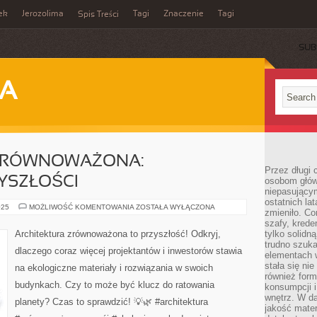
ek
Jerozolima
Tagi
Znaczenie
Tagi
Spis Treści
SUB
JA
 ZRÓWNOWAŻONA:
Przez długi 
YSZŁOŚCI
osobom głów
niepasujący
ostatnich la
ARCHITEKTURA
025
MOŻLIWOŚĆ KOMENTOWANIA
ZOSTAŁA WYŁĄCZONA
zmieniło. Co
ZRÓWNOWAŻONA:
BUDOWANIE
szafy, krede
PRZYSZŁOŚCI
Architektura zrównoważona to przyszłość! Odkryj,
tylko solidną
trudno szuk
dlaczego coraz więcej projektantów i inwestorów stawia
elementach 
stała się ni
na ekologiczne materiały i rozwiązania w swoich
również for
budynkach. Czy to może być klucz do ratowania
konsumpcji i
wnętrz. W d
planety? Czas to sprawdzić! 💡🌿 #architektura
jakość mater