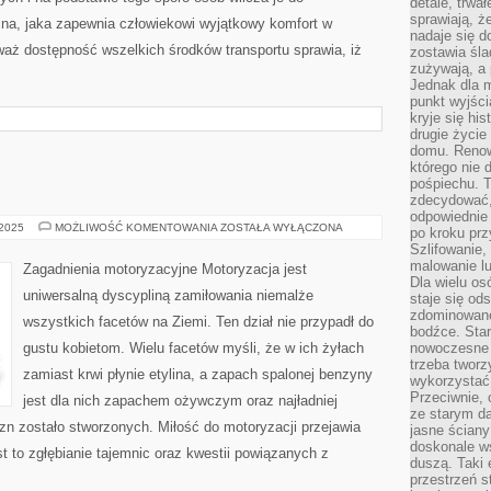
detale, trwa
sprawiają, ż
zina, jaka zapewnia człowiekowi wyjątkowy komfort w
nadaje się d
aż dostępność wszelkich środków transportu sprawia, iż
zostawia śla
zużywają, a
Jednak dla m
punkt wyjści
kryje się hi
drugie życie
domu. Renowa
którego nie 
pośpiechu. T
zdecydować,
odpowiednie 
MOTORYZACJA
 2025
MOŻLIWOŚĆ KOMENTOWANIA
ZOSTAŁA WYŁĄCZONA
po kroku prz
Szlifowanie,
malowanie l
Zagadnienia motoryzacyjne Motoryzacja jest
Dla wielu os
uniwersalną dyscypliną zamiłowania niemalże
staje się od
zdominowanej
wszystkich facetów na Ziemi. Ten dział nie przypadł do
bodźce. Star
gustu kobietom. Wielu facetów myśli, że w ich żyłach
nowoczesne 
trzeba tworz
zamiast krwi płynie etylina, a zapach spalonej benzyny
wykorzystać
Przeciwnie, 
jest dla nich zapachem ożywczym oraz najładniej
ze starym da
n zostało stworzonych. Miłość do motoryzacji przejawia
jasne ściany
doskonale w
t to zgłębianie tajemnic oraz kwestii powiązanych z
duszą. Taki 
przestrzeń st