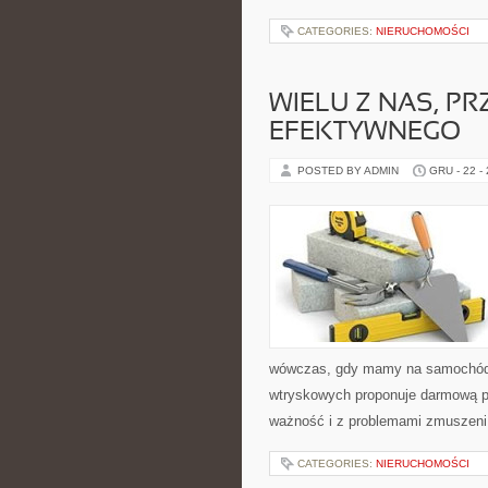
CATEGORIES:
NIERUCHOMOŚCI
WIELU Z NAS, PR
EFEKTYWNEGO
POSTED BY ADMIN
GRU - 22 -
wówczas, gdy mamy na samochód
wtryskowych proponuje darmową p
ważność i z problemami zmuszeni 
CATEGORIES:
NIERUCHOMOŚCI