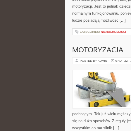
motoryzacji. Jest to jednak dzied
normalnym funkcjonowaniu, poniew
ludzie posiadają możliwość […]
CATEGORIES:
NIERUCHOMOŚCI
MOTORYZACJA
POSTED BY ADMIN
GRU - 22 -
pachnącym. Tak już wielu mężczyz
się na dużo sposobów. Z reguły jes
wszystkim co ma silnik […]