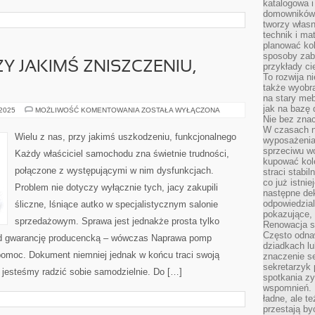
katalogowa i
domowników. 
tworzy włas
technik i mat
planować kol
sposoby zab
ZY JAKIMŚ ZNISZCZENIU,
przykłady c
To rozwija n
także wyobra
na stary meb
jak na bazę
WIELU
 2025
MOŻLIWOŚĆ KOMENTOWANIA
ZOSTAŁA WYŁĄCZONA
Z
Nie bez znac
NAS,
W czasach n
PRZY
Wielu z nas, przy jakimś uszkodzeniu, funkcjonalnego
wyposażenia
JAKIMŚ
ZNISZCZENIU,
sprzeciwu w
Każdy właściciel samochodu zna świetnie trudności,
EFEKTYWNEGO
kupować kole
połączone z występującymi w nim dysfunkcjach.
straci stabi
co już istnie
Problem nie dotyczy wyłącznie tych, jacy zakupili
następne dek
odpowiedzial
śliczne, lśniące autko w specjalistycznym salonie
pokazujące, 
sprzedażowym. Sprawa jest jednakże prosta tylko
Renowacja st
Często odna
 gwarancję producencką – wówczas Naprawa pomp
dziadkach lu
omoc. Dokument niemniej jednak w końcu traci swoją
znaczenie se
sekretarzyk 
jesteśmy radzić sobie samodzielnie. Do […]
spotkania zy
wspomnień. D
ładne, ale t
przestają b