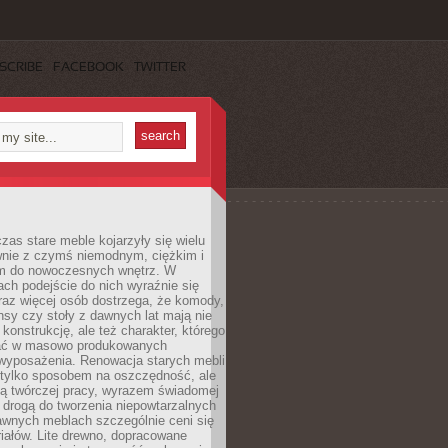
SCRIBE
FACEBOOK
TWITTER
czas stare meble kojarzyły się wielu
nie z czymś niemodnym, ciężkim i
m do nowoczesnych wnętrz. W
tach podejście do nich wyraźnie się
raz więcej osób dostrzega, że komody,
nsy czy stoły z dawnych lat mają nie
 konstrukcję, ale też charakter, którego
ać w masowo produkowanych
wyposażenia. Renowacja starych mebli
e tylko sposobem na oszczędność, ale
mą twórczej pracy, wyrazem świadomej
 drogą do tworzenia niepowtarzalnych
awnych meblach szczególnie ceni się
iałów. Lite drewno, dopracowane