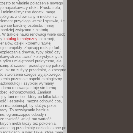
często to właśnie połączenie nowego
je najciekawszy efekt. Prosta sofa,
 i minimalistyczne dodatki mogą
spółgrać z drewnianym meblem z
element przyciąga wzrok i sprawia, że
aje się bardziej osobista, mniej
 bardziej związana z historią
W trakcie nauki renowacji wiele osób
ny
katalog tematyczny
inspiracji,
eriałów, dzięki któremu łatwiej
ejne projekty. Zapisują rodzaje farb,
ezpieczania drewna, typy okuć czy
iekawych zestawień kolorystycznych.
ie tylko umiejętności praktyczne, ale
źnię. Z czasem przestaje się patrzeć
el jak na zużyty przedmiot, a zaczyna
 do stworzenia czegoś wyjątkowego.
zenia pozostaje aspekt ekologiczny.
adprodukcji i szybkiej wymiany
 domu renowacja staje się formą
obec jednorazowości. Zamiast
jny tani mebel, który po kilku latach
lność i estetykę, można odnowić coś,
je i ma potencjał, by służyć przez
ady. To rozwiązanie bardziej
ne, ograniczające odpady i
że trwałość wciąż ma wartość.
arych mebli łączy też pokolenia.
wiane są przedmioty odziedziczone po
b rodzicach, a więc takie, które mają