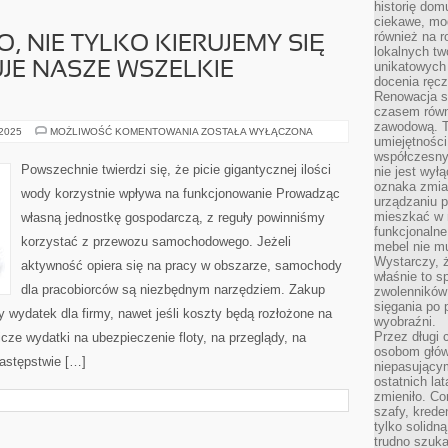
historię dom
ciekawe, mo
również na r
, NIE TYLKO KIERUJEMY SIĘ
lokalnych tw
unikatowych
UJE NASZE WSZELKIE
docenia ręcz
Renowacja st
czasem równ
zawodową. To
WYBIERAJĄC
 2025
MOŻLIWOŚĆ KOMENTOWANIA
ZOSTAŁA WYŁĄCZONA
umiejętnośc
AUTO,
NIE
współczesny
TYLKO
Powszechnie twierdzi się, że picie gigantycznej ilości
nie jest wył
KIERUJEMY
oznaka zmian
SIĘ
wody korzystnie wpływa na funkcjonowanie Prowadząc
TYM
urządzaniu p
CZY
mieszkać w m
własną jednostkę gospodarczą, z reguły powinniśmy
REALIZUJE
NASZE
funkcjonalne
korzystać z przewozu samochodowego. Jeżeli
WSZELKIE
mebel nie mu
OCZEKIWANIA
Wystarczy, ż
aktywność opiera się na pracy w obszarze, samochody
właśnie to s
dla pracobiorców są niezbędnym narzędziem. Zakup
zwolenników 
sięgania po p
wydatek dla firmy, nawet jeśli koszty będą rozłożone na
wyobraźni.
Przez długi 
ze wydatki na ubezpieczenie floty, na przeglądy, na
osobom głów
astępstwie […]
niepasujący
ostatnich la
zmieniło. Co
szafy, krede
tylko solidną
trudno szuk