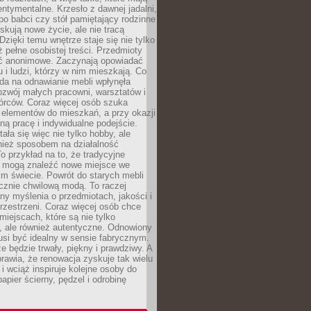
ntymentalne. Krzesło z dawnej jadalni,
po babci czy stół pamiętający rodzinne
skują nowe życie, ale nie tracą
zięki temu wnętrze staje się nie tylko
eż pełne osobistej treści. Przedmioty
yć anonimowe. Zaczynają opowiadać
u i ludzi, którzy w nim mieszkają. Co
da na odnawianie mebli wpłynęła
ozwój małych pracowni, warsztatów i
órców. Coraz więcej osób szuka
 elementów do mieszkań, a przy okazji
ną pracę i indywidualne podejście.
ała się więc nie tylko hobby, ale
ież sposobem na działalność
 przykład na to, że tradycyjne
i mogą znaleźć nowe miejsce we
m świecie. Powrót do starych mebli
ącznie chwilową modą. To raczej
y myślenia o przedmiotach, jakości i
rzestrzeni. Coraz więcej osób chce
iejscach, które są nie tylko
, ale również autentyczne. Odnowiony
si być idealny w sensie fabrycznym.
e będzie trwały, piękny i prawdziwy. A
prawia, że renowacja zyskuje tak wielu
i wciąż inspiruje kolejne osoby do
apier ścierny, pędzel i odrobinę