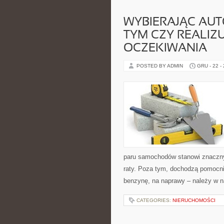
WYBIERAJĄC AUTO
TYM CZY REALIZ
OCZEKIWANIA
POSTED BY ADMIN
GRU - 22 -
paru samochodów stanowi znaczny 
raty. Poza tym, dochodzą pomocnic
benzynę, na naprawy – należy w n
CATEGORIES:
NIERUCHOMOŚCI