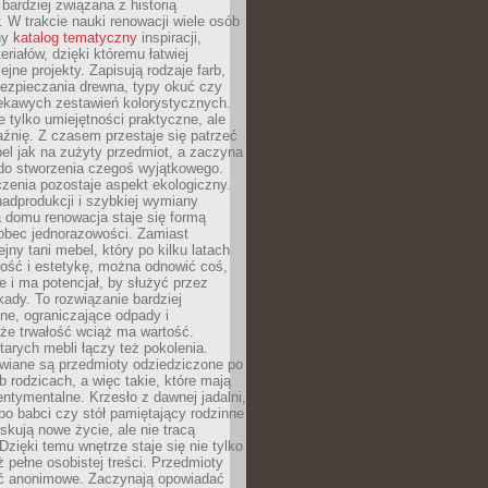
 bardziej związana z historią
W trakcie nauki renowacji wiele osób
ny
katalog tematyczny
inspiracji,
eriałów, dzięki któremu łatwiej
ejne projekty. Zapisują rodzaje farb,
ezpieczania drewna, typy okuć czy
iekawych zestawień kolorystycznych.
ie tylko umiejętności praktyczne, ale
źnię. Z czasem przestaje się patrzeć
el jak na zużyty przedmiot, a zaczyna
 do stworzenia czegoś wyjątkowego.
zenia pozostaje aspekt ekologiczny.
adprodukcji i szybkiej wymiany
 domu renowacja staje się formą
obec jednorazowości. Zamiast
jny tani mebel, który po kilku latach
lność i estetykę, można odnowić coś,
je i ma potencjał, by służyć przez
ady. To rozwiązanie bardziej
ne, ograniczające odpady i
że trwałość wciąż ma wartość.
arych mebli łączy też pokolenia.
wiane są przedmioty odziedziczone po
b rodzicach, a więc takie, które mają
ntymentalne. Krzesło z dawnej jadalni,
po babci czy stół pamiętający rodzinne
skują nowe życie, ale nie tracą
zięki temu wnętrze staje się nie tylko
eż pełne osobistej treści. Przedmioty
yć anonimowe. Zaczynają opowiadać