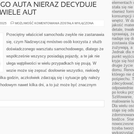
elementach 
GO AUTA NIERAZ DECYDUJE
stała się ni
również for
 WIELE AUT
konsumpcji i
wnętrz. W d
O
 2025
MOŻLIWOŚĆ KOMENTOWANIA
ZOSTAŁA WYŁĄCZONA
jakość mater
URODZIE
detale, trwa
DANEGO
AUTA
sprawiają, ż
Przeciętny właściciel samochodu zwykle nie zastanawia
NIERAZ
nadaje się d
DECYDUJE
się, czym Nadzwyczaj mnóstwo osób korzysta z służb
zostawia śla
JEGO
BARWA.
zużywają, a
doświadczonego warsztatu samochodowego, dlatego że
NA
Jednak dla m
WIELE
współcześnie wszyscy posiadają pojazdy, a te jak nie
AUT
punkt wyjści
kryje się hi
ulega wątpliwości w wielu przypadkach się psują. W
drugie życie
domu. Renowa
wozie może się zepsuć dosłownie wszystko, niekiedy
którego nie 
lka godzin, aczkolwiek zdarzają się i sytuacje gdy należy
pośpiechu. T
zdecydować,
chodowym nawet kilka dni, a to już może być znacznym
odpowiednie 
po kroku prz
Szlifowanie,
malowanie l
Dla wielu os
staje się od
zdominowanej
bodźce. Star
nowoczesne 
trzeba tworz
wykorzystać