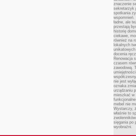
znaczenie se
sekretarzyk 
spotkania zy
wspomnień. D
ładne, ale t
przestają b
historię dom
ciekawe, mo
również na r
lokalnych tw
unikatowych
docenia ręcz
Renowacja st
czasem równ
zawodową. To
umiejętnośc
współczesny
nie jest wył
oznaka zmian
urządzaniu p
mieszkać w m
funkcjonalne
mebel nie mu
Wystarczy, ż
właśnie to s
zwolenników 
sięgania po p
wyobraźni.