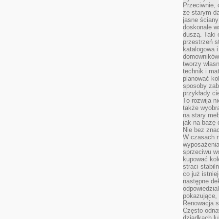
Przeciwnie, 
ze starym da
jasne ściany
doskonale w
duszą. Taki 
przestrzeń st
katalogowa i
domowników. 
tworzy włas
technik i mat
planować kol
sposoby zab
przykłady c
To rozwija n
także wyobra
na stary meb
jak na bazę
Nie bez znac
W czasach n
wyposażenia
sprzeciwu w
kupować kole
straci stabi
co już istnie
następne dek
odpowiedzial
pokazujące, 
Renowacja st
Często odna
dziadkach lu