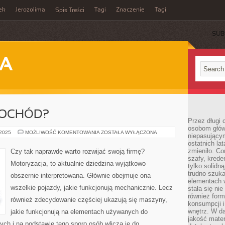
ek
Jerozolima
Tagi
Znaczenie
Tagi
Spis Treści
SUB
JA
MOCHÓD?
Przez długi 
osobom głów
PO
 2025
MOŻLIWOŚĆ KOMENTOWANIA
ZOSTAŁA WYŁĄCZONA
niepasujący
CO
ostatnich la
NAM
SAMOCHÓD?
zmieniło. Co
Czy tak naprawdę warto rozwijać swoją firmę?
szafy, krede
Motoryzacja, to aktualnie dziedzina wyjątkowo
tylko solidną
trudno szuk
obszernie interpretowana. Głównie obejmuje ona
elementach 
wszelkie pojazdy, jakie funkcjonują mechanicznie. Lecz
stała się ni
również for
również zdecydowanie częściej ukazują się maszyny,
konsumpcji i
wnętrz. W d
jakie funkcjonują na elementach używanych do
jakość mater
ch i na podstawie tego sporo osób wlicza je do