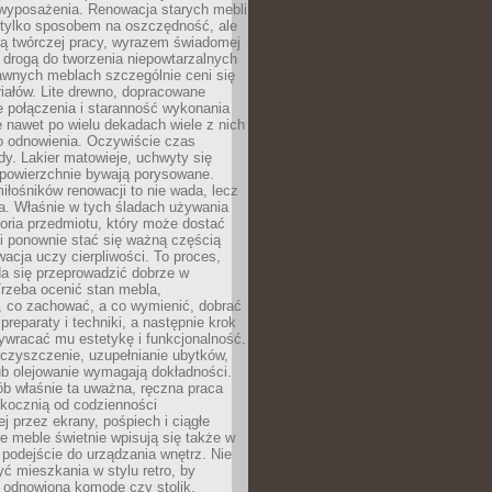
wyposażenia. Renowacja starych mebli
e tylko sposobem na oszczędność, ale
mą twórczej pracy, wyrazem świadomej
 drogą do tworzenia niepowtarzalnych
awnych meblach szczególnie ceni się
iałów. Lite drewno, dopracowane
łe połączenia i staranność wykonania
e nawet po wielu dekadach wiele z nich
o odnowienia. Oczywiście czas
dy. Lakier matowieje, uchwyty się
 powierzchnie bywają porysowane.
iłośników renowacji to nie wada, lecz
a. Właśnie w tych śladach używania
storia przedmiotu, który może dostać
 i ponownie stać się ważną częścią
cja uczy cierpliwości. To proces,
da się przeprowadzić dobrze w
rzeba ocenić stan mebla,
 co zachować, a co wymienić, dobrać
preparaty i techniki, a następnie krok
ywracać mu estetykę i funkcjonalność.
 czyszczenie, uzupełnianie ubytków,
ub olejowanie wymagają dokładności.
ób właśnie ta uważna, ręczna praca
skocznią od codzienności
 przez ekrany, pośpiech i ciągłe
e meble świetnie wpisują się także w
podejście do urządzania wnętrz. Nie
yć mieszkania w stylu retro, by
 odnowioną komodę czy stolik.