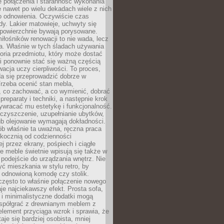
łe połączenia i staranność wykonania
e nawet po wielu dekadach wiele z nich
o odnowienia. Oczywiście czas
dy. Lakier matowieje, uchwyty się
 powierzchnie bywają porysowane.
iłośników renowacji to nie wada, lecz
a. Właśnie w tych śladach używania
storia przedmiotu, który może dostać
 i ponownie stać się ważną częścią
cja uczy cierpliwości. To proces,
da się przeprowadzić dobrze w
rzeba ocenić stan mebla,
 co zachować, a co wymienić, dobrać
preparaty i techniki, a następnie krok
ywracać mu estetykę i funkcjonalność.
 czyszczenie, uzupełnianie ubytków,
ub olejowanie wymagają dokładności.
ób właśnie ta uważna, ręczna praca
skocznią od codzienności
 przez ekrany, pośpiech i ciągłe
e meble świetnie wpisują się także w
podejście do urządzania wnętrz. Nie
yć mieszkania w stylu retro, by
 odnowioną komodę czy stolik.
często to właśnie połączenie nowego
je najciekawszy efekt. Prosta sofa,
 i minimalistyczne dodatki mogą
spółgrać z drewnianym meblem z
element przyciąga wzrok i sprawia, że
aje się bardziej osobista, mniej