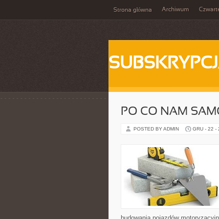
Archiwum
Czwart
Strona główna
SUBSKRYPC
PO CO NAM SA
POSTED BY ADMIN
GRU - 22 -
budowania pojazdów motoryzacyjny