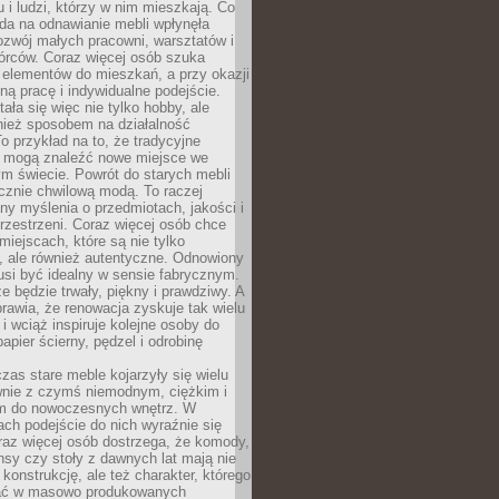
u i ludzi, którzy w nim mieszkają. Co
da na odnawianie mebli wpłynęła
ozwój małych pracowni, warsztatów i
órców. Coraz więcej osób szuka
 elementów do mieszkań, a przy okazji
ną pracę i indywidualne podejście.
ała się więc nie tylko hobby, ale
ież sposobem na działalność
 przykład na to, że tradycyjne
i mogą znaleźć nowe miejsce we
m świecie. Powrót do starych mebli
ącznie chwilową modą. To raczej
y myślenia o przedmiotach, jakości i
rzestrzeni. Coraz więcej osób chce
iejscach, które są nie tylko
, ale również autentyczne. Odnowiony
si być idealny w sensie fabrycznym.
e będzie trwały, piękny i prawdziwy. A
prawia, że renowacja zyskuje tak wielu
i wciąż inspiruje kolejne osoby do
apier ścierny, pędzel i odrobinę
czas stare meble kojarzyły się wielu
nie z czymś niemodnym, ciężkim i
m do nowoczesnych wnętrz. W
tach podejście do nich wyraźnie się
raz więcej osób dostrzega, że komody,
nsy czy stoły z dawnych lat mają nie
 konstrukcję, ale też charakter, którego
ać w masowo produkowanych