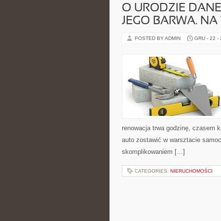
O URODZIE DANE
JEGO BARWA. NA
POSTED BY ADMIN
GRU - 22 -
renowacja trwa godzinę, czasem ki
auto zostawić w warsztacie samo
skomplikowaniem […]
CATEGORIES:
NIERUCHOMOŚCI