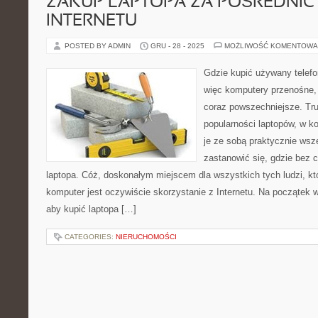
ZAKUP LAPTOPA ZA POŚREDNI
INTERNETU
POSTED BY ADMIN
GRU - 28 - 2025
MOŻLIWOŚĆ KOMENTOWA
Gdzie kupić używany telef
więc komputery przenośne,
coraz powszechniejsze. Trud
popularności laptopów, w 
je ze sobą praktycznie wsz
zastanowić się, gdzie bez c
laptopa. Cóż, doskonałym miejscem dla wszystkich tych ludzi, któ
komputer jest oczywiście skorzystanie z Internetu. Na początek 
aby kupić laptopa […]
CATEGORIES:
NIERUCHOMOŚCI