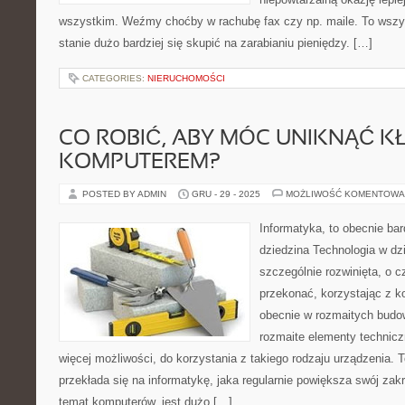
wszystkim. Weźmy choćby w rachubę fax czy np. maile. To wszys
stanie dużo bardziej się skupić na zarabianiu pieniędzy. […]
CATEGORIES:
NIERUCHOMOŚCI
CO ROBIĆ, ABY MÓC UNIKNĄĆ 
KOMPUTEREM?
POSTED BY ADMIN
GRU - 29 - 2025
MOŻLIWOŚĆ KOMENTOWA
Informatyka, to obecnie bar
dziedzina Technologia w dz
szczególnie rozwinięta, o c
przekonać, korzystając z k
obecnie w rozmaitych budow
rozmaite elementy technicz
więcej możliwości, do korzystania z takiego rodzaju urządzenia.
przekłada się na informatykę, jaka regularnie powiększa swój zakr
temat komputerów, jest dużo […]