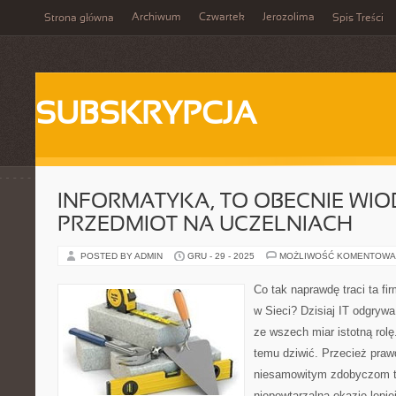
Archiwum
Czwartek
Jerozolima
Strona główna
Spis Treści
SUBSKRYPCJA
INFORMATYKA, TO OBECNIE WI
PRZEDMIOT NA UCZELNIACH
POSTED BY ADMIN
GRU - 29 - 2025
MOŻLIWOŚĆ KOMENTOWA
Co tak naprawdę traci ta fir
w Sieci? Dzisiaj IT odgryw
ze wszech miar istotną rolę
temu dziwić. Przecież prawd
niesamowitym zdobyczom 
niepowtarzalną okazję lepie