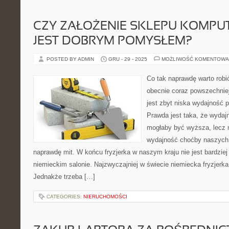
CZY ZAŁOŻENIE SKLEPU KOMP
JEST DOBRYM POMYSŁEM?
POSTED BY ADMIN
GRU - 29 - 2025
MOŻLIWOŚĆ KOMENTOWA
Co tak naprawdę warto rob
obecnie coraz powszechnie
jest zbyt niska wydajność 
Prawda jest taka, że wyda
mogłaby być wyższa, lecz 
wydajność choćby naszych 
naprawdę mit. W końcu fryzjerka w naszym kraju nie jest bardziej 
niemieckim salonie. Najzwyczajniej w świecie niemiecka fryzjerka 
Jednakże trzeba […]
CATEGORIES:
NIERUCHOMOŚCI