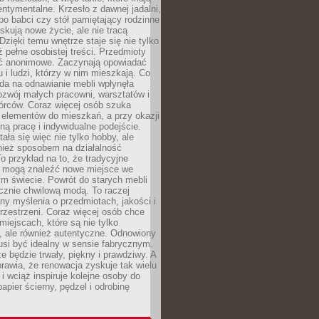
ntymentalne. Krzesło z dawnej jadalni,
po babci czy stół pamiętający rodzinne
skują nowe życie, ale nie tracą
zięki temu wnętrze staje się nie tylko
eż pełne osobistej treści. Przedmioty
yć anonimowe. Zaczynają opowiadać
u i ludzi, którzy w nim mieszkają. Co
da na odnawianie mebli wpłynęła
ozwój małych pracowni, warsztatów i
órców. Coraz więcej osób szuka
 elementów do mieszkań, a przy okazji
ną pracę i indywidualne podejście.
ała się więc nie tylko hobby, ale
ież sposobem na działalność
 przykład na to, że tradycyjne
i mogą znaleźć nowe miejsce we
m świecie. Powrót do starych mebli
ącznie chwilową modą. To raczej
y myślenia o przedmiotach, jakości i
rzestrzeni. Coraz więcej osób chce
iejscach, które są nie tylko
, ale również autentyczne. Odnowiony
si być idealny w sensie fabrycznym.
e będzie trwały, piękny i prawdziwy. A
prawia, że renowacja zyskuje tak wielu
i wciąż inspiruje kolejne osoby do
apier ścierny, pędzel i odrobinę