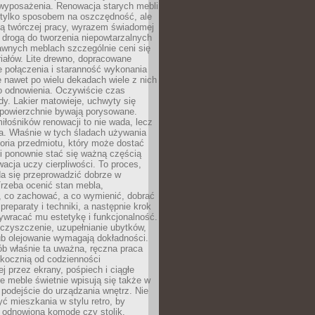
wyposażenia. Renowacja starych mebli
e tylko sposobem na oszczędność, ale
mą twórczej pracy, wyrazem świadomej
 drogą do tworzenia niepowtarzalnych
awnych meblach szczególnie ceni się
iałów. Lite drewno, dopracowane
łe połączenia i staranność wykonania
e nawet po wielu dekadach wiele z nich
o odnowienia. Oczywiście czas
dy. Lakier matowieje, uchwyty się
 powierzchnie bywają porysowane.
iłośników renowacji to nie wada, lecz
a. Właśnie w tych śladach używania
storia przedmiotu, który może dostać
 i ponownie stać się ważną częścią
cja uczy cierpliwości. To proces,
da się przeprowadzić dobrze w
rzeba ocenić stan mebla,
 co zachować, a co wymienić, dobrać
preparaty i techniki, a następnie krok
ywracać mu estetykę i funkcjonalność.
 czyszczenie, uzupełnianie ubytków,
ub olejowanie wymagają dokładności.
ób właśnie ta uważna, ręczna praca
skocznią od codzienności
 przez ekrany, pośpiech i ciągłe
e meble świetnie wpisują się także w
podejście do urządzania wnętrz. Nie
yć mieszkania w stylu retro, by
 odnowioną komodę czy stolik.