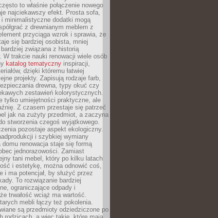
często to właśnie połączenie nowego
je najciekawszy efekt. Prosta sofa,
 i minimalistyczne dodatki mogą
spółgrać z drewnianym meblem z
element przyciąga wzrok i sprawia, że
aje się bardziej osobista, mniej
 bardziej związana z historią
W trakcie nauki renowacji wiele osób
ny
katalog tematyczny
inspiracji,
eriałów, dzięki któremu łatwiej
ejne projekty. Zapisują rodzaje farb,
ezpieczania drewna, typy okuć czy
iekawych zestawień kolorystycznych.
ie tylko umiejętności praktyczne, ale
źnię. Z czasem przestaje się patrzeć
el jak na zużyty przedmiot, a zaczyna
 do stworzenia czegoś wyjątkowego.
zenia pozostaje aspekt ekologiczny.
adprodukcji i szybkiej wymiany
 domu renowacja staje się formą
obec jednorazowości. Zamiast
jny tani mebel, który po kilku latach
lność i estetykę, można odnowić coś,
je i ma potencjał, by służyć przez
ady. To rozwiązanie bardziej
ne, ograniczające odpady i
że trwałość wciąż ma wartość.
arych mebli łączy też pokolenia.
wiane są przedmioty odziedziczone po
b rodzicach, a więc takie, które mają