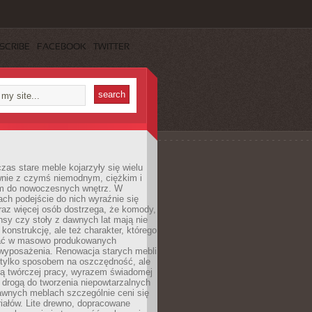
SCRIBE
FACEBOOK
TWITTER
czas stare meble kojarzyły się wielu
nie z czymś niemodnym, ciężkim i
m do nowoczesnych wnętrz. W
tach podejście do nich wyraźnie się
raz więcej osób dostrzega, że komody,
nsy czy stoły z dawnych lat mają nie
 konstrukcję, ale też charakter, którego
ać w masowo produkowanych
wyposażenia. Renowacja starych mebli
e tylko sposobem na oszczędność, ale
mą twórczej pracy, wyrazem świadomej
 drogą do tworzenia niepowtarzalnych
awnych meblach szczególnie ceni się
iałów. Lite drewno, dopracowane