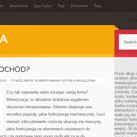
ek
Jerozolima
Tagi
Znaczenie
Tagi
Spis Treści
SUB
JA
MOCHÓD?
Przez długi 
osobom głów
PO
 2025
MOŻLIWOŚĆ KOMENTOWANIA
ZOSTAŁA WYŁĄCZONA
niepasujący
CO
ostatnich la
NAM
SAMOCHÓD?
zmieniło. Co
Czy tak naprawdę warto rozwijać swoją firmę?
szafy, krede
Motoryzacja, to aktualnie dziedzina wyjątkowo
tylko solidną
trudno szuk
obszernie interpretowana. Głównie obejmuje ona
elementach 
wszelkie pojazdy, jakie funkcjonują mechanicznie. Lecz
stała się ni
również for
również zdecydowanie częściej ukazują się maszyny,
konsumpcji i
wnętrz. W d
jakie funkcjonują na elementach używanych do
jakość mater
ch i na podstawie tego sporo osób wlicza je do