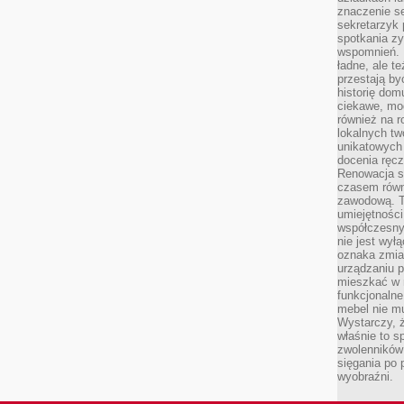
znaczenie se
sekretarzyk 
spotkania zy
wspomnień. D
ładne, ale t
przestają b
historię dom
ciekawe, mo
również na r
lokalnych tw
unikatowych
docenia ręcz
Renowacja st
czasem równ
zawodową. To
umiejętnośc
współczesny
nie jest wył
oznaka zmian
urządzaniu p
mieszkać w m
funkcjonalne
mebel nie mu
Wystarczy, ż
właśnie to s
zwolenników 
sięgania po p
wyobraźni.