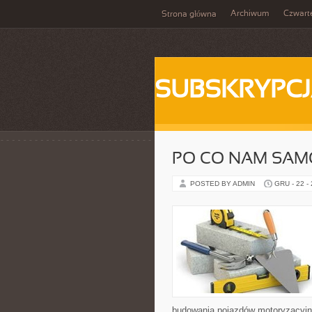
Archiwum
Czwart
Strona główna
SUBSKRYPC
PO CO NAM SA
POSTED BY ADMIN
GRU - 22 -
budowania pojazdów motoryzacyjny