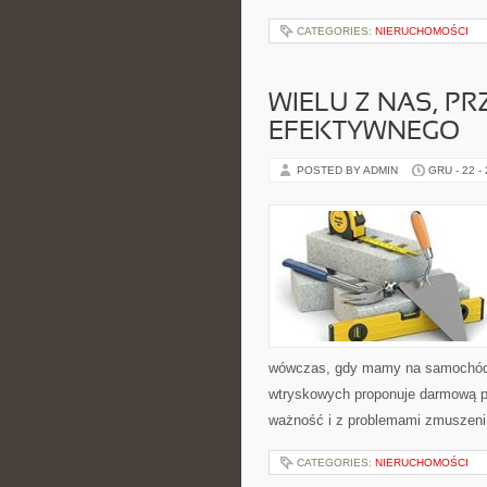
CATEGORIES:
NIERUCHOMOŚCI
WIELU Z NAS, PR
EFEKTYWNEGO
POSTED BY ADMIN
GRU - 22 -
wówczas, gdy mamy na samochód
wtryskowych proponuje darmową p
ważność i z problemami zmuszeni 
CATEGORIES:
NIERUCHOMOŚCI