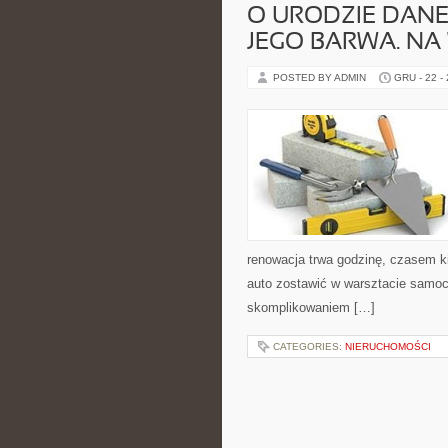
O URODZIE DANE
JEGO BARWA. NA
POSTED BY ADMIN
GRU - 22 -
renowacja trwa godzinę, czasem ki
auto zostawić w warsztacie samo
skomplikowaniem […]
CATEGORIES:
NIERUCHOMOŚCI