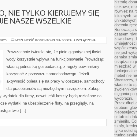
historię dom
ciekawe, mo
również na r
, NIE TYLKO KIERUJEMY SIĘ
lokalnych tw
unikatowych
UJE NASZE WSZELKIE
docenia ręcz
Renowacja st
czasem równ
zawodową. To
WYBIERAJĄC
 2025
MOŻLIWOŚĆ KOMENTOWANIA
ZOSTAŁA WYŁĄCZONA
umiejętnośc
AUTO,
NIE
współczesny
TYLKO
Powszechnie twierdzi się, że picie gigantycznej ilości
nie jest wył
KIERUJEMY
oznaka zmian
SIĘ
wody korzystnie wpływa na funkcjonowanie Prowadząc
TYM
urządzaniu p
CZY
mieszkać w m
własną jednostkę gospodarczą, z reguły powinniśmy
REALIZUJE
NASZE
funkcjonalne
korzystać z przewozu samochodowego. Jeżeli
WSZELKIE
mebel nie mu
OCZEKIWANIA
Wystarczy, ż
aktywność opiera się na pracy w obszarze, samochody
właśnie to s
dla pracobiorców są niezbędnym narzędziem. Zakup
zwolenników 
sięgania po p
wydatek dla firmy, nawet jeśli koszty będą rozłożone na
wyobraźni.
Przez długi 
ze wydatki na ubezpieczenie floty, na przeglądy, na
osobom głów
astępstwie […]
niepasujący
ostatnich la
zmieniło. Co
szafy, krede
tylko solidną
trudno szuk