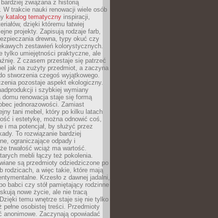
 bardziej związana z historią
W trakcie nauki renowacji wiele osób
ny
katalog tematyczny
inspiracji,
eriałów, dzięki któremu łatwiej
ejne projekty. Zapisują rodzaje farb,
ezpieczania drewna, typy okuć czy
iekawych zestawień kolorystycznych.
ie tylko umiejętności praktyczne, ale
źnię. Z czasem przestaje się patrzeć
el jak na zużyty przedmiot, a zaczyna
 do stworzenia czegoś wyjątkowego.
zenia pozostaje aspekt ekologiczny.
adprodukcji i szybkiej wymiany
 domu renowacja staje się formą
obec jednorazowości. Zamiast
jny tani mebel, który po kilku latach
lność i estetykę, można odnowić coś,
je i ma potencjał, by służyć przez
ady. To rozwiązanie bardziej
ne, ograniczające odpady i
że trwałość wciąż ma wartość.
arych mebli łączy też pokolenia.
wiane są przedmioty odziedziczone po
b rodzicach, a więc takie, które mają
ntymentalne. Krzesło z dawnej jadalni,
po babci czy stół pamiętający rodzinne
skują nowe życie, ale nie tracą
zięki temu wnętrze staje się nie tylko
eż pełne osobistej treści. Przedmioty
yć anonimowe. Zaczynają opowiadać