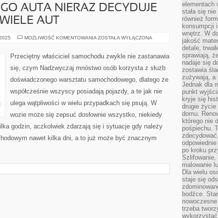
elementach 
GO AUTA NIERAZ DECYDUJE
stała się ni
również for
 WIELE AUT
konsumpcji i
wnętrz. W d
O
 2025
MOŻLIWOŚĆ KOMENTOWANIA
ZOSTAŁA WYŁĄCZONA
jakość mater
URODZIE
detale, trwa
DANEGO
AUTA
sprawiają, ż
Przeciętny właściciel samochodu zwykle nie zastanawia
NIERAZ
nadaje się d
DECYDUJE
się, czym Nadzwyczaj mnóstwo osób korzysta z służb
zostawia śla
JEGO
BARWA.
zużywają, a
doświadczonego warsztatu samochodowego, dlatego że
NA
Jednak dla m
WIELE
współcześnie wszyscy posiadają pojazdy, a te jak nie
AUT
punkt wyjści
kryje się hi
ulega wątpliwości w wielu przypadkach się psują. W
drugie życie
domu. Renowa
wozie może się zepsuć dosłownie wszystko, niekiedy
którego nie 
lka godzin, aczkolwiek zdarzają się i sytuacje gdy należy
pośpiechu. T
zdecydować,
chodowym nawet kilka dni, a to już może być znacznym
odpowiednie 
po kroku prz
Szlifowanie,
malowanie l
Dla wielu os
staje się od
zdominowanej
bodźce. Star
nowoczesne 
trzeba tworz
wykorzystać