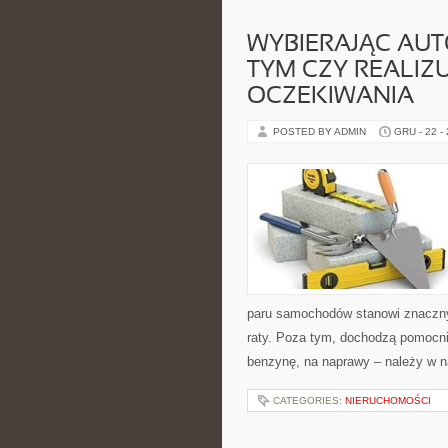
WYBIERAJĄC AUTO
TYM CZY REALIZ
OCZEKIWANIA
POSTED BY ADMIN
GRU - 22 -
paru samochodów stanowi znaczny 
raty. Poza tym, dochodzą pomocnic
benzynę, na naprawy – należy w n
CATEGORIES:
NIERUCHOMOŚCI