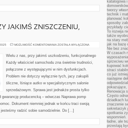
katalogowa i
domowników. 
tworzy włas
technik i mat
planować kol
sposoby zab
ZY JAKIMŚ ZNISZCZENIU,
przykłady c
To rozwija n
także wyobra
na stary meb
jak na bazę
WIELU
 2025
MOŻLIWOŚĆ KOMENTOWANIA
ZOSTAŁA WYŁĄCZONA
Z
Nie bez znac
NAS,
W czasach n
PRZY
Wielu z nas, przy jakimś uszkodzeniu, funkcjonalnego
wyposażenia
JAKIMŚ
ZNISZCZENIU,
sprzeciwu w
Każdy właściciel samochodu zna świetnie trudności,
EFEKTYWNEGO
kupować kole
połączone z występującymi w nim dysfunkcjach.
straci stabi
co już istnie
Problem nie dotyczy wyłącznie tych, jacy zakupili
następne dek
odpowiedzial
śliczne, lśniące autko w specjalistycznym salonie
pokazujące, 
sprzedażowym. Sprawa jest jednakże prosta tylko
Renowacja st
Często odna
 gwarancję producencką – wówczas Naprawa pomp
dziadkach lu
omoc. Dokument niemniej jednak w końcu traci swoją
znaczenie se
sekretarzyk 
jesteśmy radzić sobie samodzielnie. Do […]
spotkania zy
wspomnień. D
ładne, ale t
przestają b