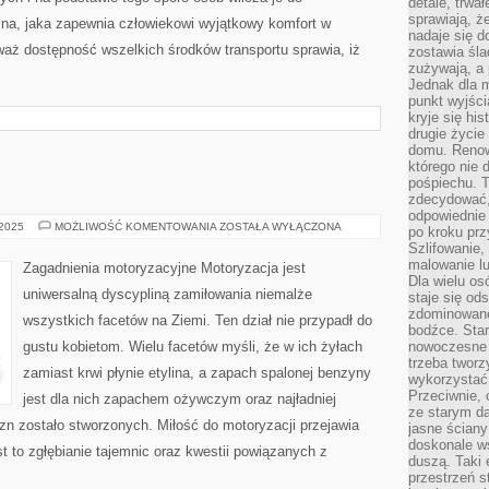
detale, trwa
sprawiają, ż
zina, jaka zapewnia człowiekowi wyjątkowy komfort w
nadaje się d
aż dostępność wszelkich środków transportu sprawia, iż
zostawia śla
zużywają, a
Jednak dla m
punkt wyjści
kryje się hi
drugie życie
domu. Renowa
którego nie 
pośpiechu. T
zdecydować,
odpowiednie 
MOTORYZACJA
 2025
MOŻLIWOŚĆ KOMENTOWANIA
ZOSTAŁA WYŁĄCZONA
po kroku prz
Szlifowanie,
malowanie l
Zagadnienia motoryzacyjne Motoryzacja jest
Dla wielu os
uniwersalną dyscypliną zamiłowania niemalże
staje się od
zdominowanej
wszystkich facetów na Ziemi. Ten dział nie przypadł do
bodźce. Star
gustu kobietom. Wielu facetów myśli, że w ich żyłach
nowoczesne 
trzeba tworz
zamiast krwi płynie etylina, a zapach spalonej benzyny
wykorzystać
Przeciwnie, 
jest dla nich zapachem ożywczym oraz najładniej
ze starym da
n zostało stworzonych. Miłość do motoryzacji przejawia
jasne ściany
doskonale w
t to zgłębianie tajemnic oraz kwestii powiązanych z
duszą. Taki 
przestrzeń st