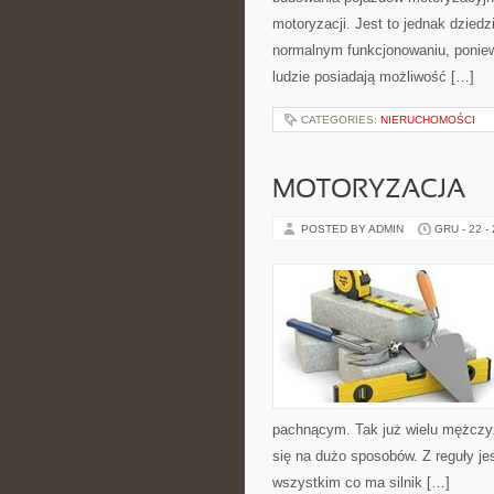
motoryzacji. Jest to jednak dzied
normalnym funkcjonowaniu, poniew
ludzie posiadają możliwość […]
CATEGORIES:
NIERUCHOMOŚCI
MOTORYZACJA
POSTED BY ADMIN
GRU - 22 -
pachnącym. Tak już wielu mężczyz
się na dużo sposobów. Z reguły jes
wszystkim co ma silnik […]