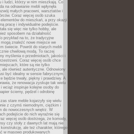
u i ludzi, którzy w nim mieszkają. Co
da na odnawianie mebli wpłynęła
ozwój małych pracowni, warsztatów i
órców. Coraz więcej osób szuka
 elementów do mieszkań, a przy okazji
ną pracę i indywidualne podejście.
ała się więc nie tylko hobby, ale
ież sposobem na działalność
 przykład na to, że tradycyjne
i mogą znaleźć nowe miejsce we
m świecie. Powrót do starych mebli
ącznie chwilową modą. To raczej
y myślenia o przedmiotach, jakości i
rzestrzeni. Coraz więcej osób chce
iejscach, które są nie tylko
, ale również autentyczne. Odnowiony
si być idealny w sensie fabrycznym.
e będzie trwały, piękny i prawdziwy. A
prawia, że renowacja zyskuje tak wielu
i wciąż inspiruje kolejne osoby do
apier ścierny, pędzel i odrobinę
czas stare meble kojarzyły się wielu
nie z czymś niemodnym, ciężkim i
m do nowoczesnych wnętrz. W
tach podejście do nich wyraźnie się
raz więcej osób dostrzega, że komody,
nsy czy stoły z dawnych lat mają nie
 konstrukcję, ale też charakter, którego
ać w masowo produkowanych