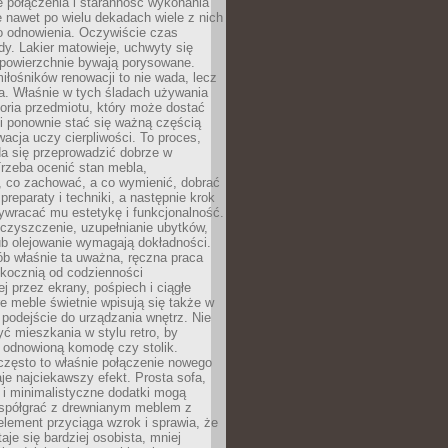
łe połączenia i staranność wykonania
e nawet po wielu dekadach wiele z nich
o odnowienia. Oczywiście czas
dy. Lakier matowieje, uchwyty się
 powierzchnie bywają porysowane.
iłośników renowacji to nie wada, lecz
a. Właśnie w tych śladach używania
storia przedmiotu, który może dostać
 i ponownie stać się ważną częścią
cja uczy cierpliwości. To proces,
da się przeprowadzić dobrze w
rzeba ocenić stan mebla,
 co zachować, a co wymienić, dobrać
preparaty i techniki, a następnie krok
ywracać mu estetykę i funkcjonalność.
 czyszczenie, uzupełnianie ubytków,
ub olejowanie wymagają dokładności.
ób właśnie ta uważna, ręczna praca
skocznią od codzienności
 przez ekrany, pośpiech i ciągłe
e meble świetnie wpisują się także w
podejście do urządzania wnętrz. Nie
yć mieszkania w stylu retro, by
 odnowioną komodę czy stolik.
często to właśnie połączenie nowego
je najciekawszy efekt. Prosta sofa,
 i minimalistyczne dodatki mogą
spółgrać z drewnianym meblem z
element przyciąga wzrok i sprawia, że
aje się bardziej osobista, mniej