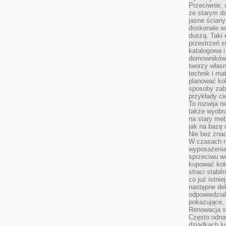
Przeciwnie, 
ze starym da
jasne ściany
doskonale w
duszą. Taki 
przestrzeń st
katalogowa i
domowników. 
tworzy włas
technik i mat
planować kol
sposoby zab
przykłady c
To rozwija n
także wyobra
na stary meb
jak na bazę
Nie bez znac
W czasach n
wyposażenia
sprzeciwu w
kupować kole
straci stabi
co już istnie
następne dek
odpowiedzial
pokazujące, 
Renowacja st
Często odna
dziadkach lu