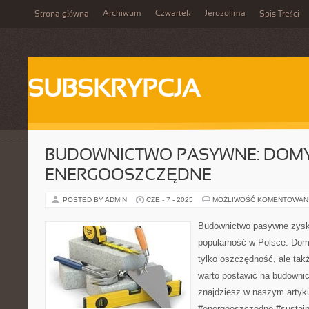
Archiwum
Czwartek
Jerozolima
Strona główna
Spis Treści
SUBSKRYPCJA
BUDOWNICTWO PASYWNE: DOM
ENERGOOSZCZĘDNE
POSTED BY ADMIN
CZE - 7 - 2025
MOŻLIWOŚĆ KOMENTOWAN
Budownictwo pasywne zysk
popularność w Polsce. Dom
tylko oszczędność, ale tak
warto postawić na budown
znajdziesz w naszym artyk
#energooszczędne #sustaina