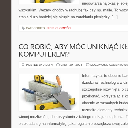
niepowtarzalną okazję lepie
wszystkim. Weźmy choćby w rachubę fax czy np. maile. To wszys
stanie dużo bardziej się skupić na zarabianiu pieniędzy. […]
CATEGORIES:
NIERUCHOMOŚCI
CO ROBIĆ, ABY MÓC UNIKNĄĆ 
KOMPUTEREM?
POSTED BY ADMIN
GRU - 29 - 2025
MOŻLIWOŚĆ KOMENTOWA
Informatyka, to obecnie bar
dziedzina Technologia w dz
szczególnie rozwinięta, o c
przekonać, korzystając z k
obecnie w rozmaitych budow
rozmaite elementy technicz
więcej możliwości, do korzystania z takiego rodzaju urządzenia.
przekłada się na informatykę, jaka regularnie powiększa swój zakr