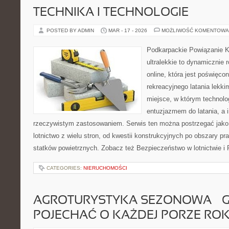
TECHNIKA I TECHNOLOGIE
POSTED BY ADMIN
MAR - 17 - 2026
MOŻLIWOŚĆ KOMENTOWA
Podkarpackie Powiązanie K
ultralekkie to dynamicznie r
online, która jest poświęc
rekreacyjnego latania lekki
miejsce, w którym technolo
entuzjazmem do latania, a i
rzeczywistym zastosowaniem. Serwis ten można postrzegać jako
lotnictwo z wielu stron, od kwestii konstrukcyjnych po obszary p
statków powietrznych. Zobacz też Bezpieczeństwo w lotnictwie i P
CATEGORIES:
NIERUCHOMOŚCI
AGROTURYSTYKA SEZONOWA – G
POJECHAĆ O KAŻDEJ PORZE RO