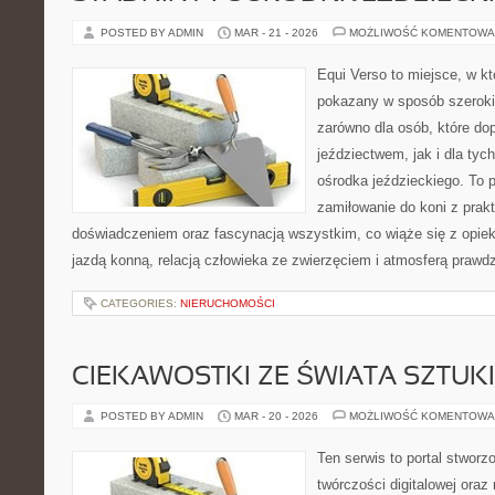
POSTED BY ADMIN
MAR - 21 - 2026
MOŻLIWOŚĆ KOMENTOWA
Equi Verso to miejsce, w kt
pokazany w sposób szeroki,
zarówno dla osób, które do
jeździectwem, jak i dla tych
ośrodka jeździeckiego. To p
zamiłowanie do koni z pra
doświadczeniem oraz fascynacją wszystkim, co wiąże się z opiek
jazdą konną, relacją człowieka ze zwierzęciem i atmosferą prawdz
CATEGORIES:
NIERUCHOMOŚCI
CIEKAWOSTKI ZE ŚWIATA SZTUK
POSTED BY ADMIN
MAR - 20 - 2026
MOŻLIWOŚĆ KOMENTOWA
Ten serwis to portal stworzo
twórczości digitalowej oraz 