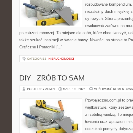
rozbudowane kompendium, w
niezależny duch miejskiej s
cyfrowych. Strona prezent
ewoluować zarówno na murze
przestrzeni roboczej. To miejsce dla osób, które chcą tworzyć, u
także szukać inspiracji w świecie barwy. Nowości na stronie to P
Graficzne i Poradniki […]
CATEGORIES:
NIERUCHOMOŚCI
DIY – ZRÓB TO SAM
POSTED BY ADMIN
MAR - 19 - 2026
MOŻLIWOŚĆ KOMENTOWA
Pzwpajeczno.com.pl to prak
wędkarstwie, który zestawi
z rzetelną wiedzą. To miejs
łowienia oraz wprawieni mi
odszukać pomysły dotyczą