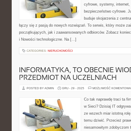
cyfrowe, systemy, internet
bezpieczeństwo cyfrowe. J
buduje skojarzenia z centr
łączy się z pasją do nowych rozwiązań. To serwis, który może z
początkujących, jak i zaawansowanych odbiorców. Zobacz koniec
i Nowości technologiczne. Na […]
CATEGORIES:
NIERUCHOMOŚCI
INFORMATYKA, TO OBECNIE WI
PRZEDMIOT NA UCZELNIACH
POSTED BY ADMIN
GRU - 29 - 2025
MOŻLIWOŚĆ KOMENTOWA
Co tak naprawdę traci ta fir
w Sieci? Dzisiaj IT odgryw
ze wszech miar istotną rolę
temu dziwić. Przecież prawd
niesamowitym zdobyczom 