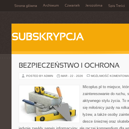
Archiwum
Czwartek
Jerozolima
Strona główna
Spis Treści
SUBSKRYPCJA
BEZPIECZEŃSTWO I OCHRONA
POSTED BY ADMIN
MAR - 22 - 2026
MOŻLIWOŚĆ KOMENTOWA
Micoplus.pl to miejsce, któ
zainteresowanie do ruchu, 
aktywnego stylu życia. To w
się miłośnicy jazdy na rolk
łyżew, a także osoby zaint
desce śnieżnej oraz skatebo
jedynie zwykły serwis informacyjny, ale raczej kompendium dla w