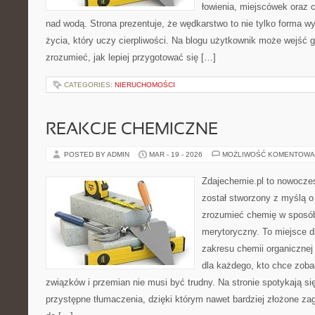
łowienia, miejscówek oraz
nad wodą. Strona prezentuje, że wędkarstwo to nie tylko forma wy
życia, który uczy cierpliwości. Na blogu użytkownik może wejść gł
zrozumieć, jak lepiej przygotować się […]
CATEGORIES:
NIERUCHOMOŚCI
REAKCJE CHEMICZNE
POSTED BY ADMIN
MAR - 19 - 2026
MOŻLIWOŚĆ KOMENTOWA
Zdajechemie.pl to nowoczes
został stworzony z myślą 
zrozumieć chemię w sposób
merytoryczny. To miejsce dl
zakresu chemii organicznej 
dla każdego, kto chce zobac
związków i przemian nie musi być trudny. Na stronie spotykają si
przystępne tłumaczenia, dzięki którym nawet bardziej złożone zaga