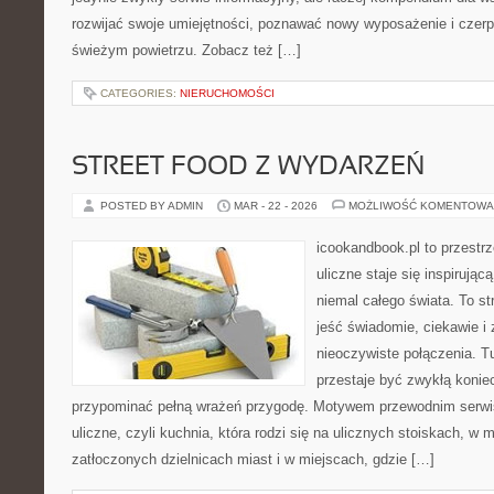
rozwijać swoje umiejętności, poznawać nowy wyposażenie i czer
świeżym powietrzu. Zobacz też […]
CATEGORIES:
NIERUCHOMOŚCI
STREET FOOD Z WYDARZEŃ
POSTED BY ADMIN
MAR - 22 - 2026
MOŻLIWOŚĆ KOMENTOWA
icookandbook.pl to przestr
uliczne staje się inspirują
niemal całego świata. To st
jeść świadomie, ciekawie i 
nieoczywiste połączenia. Tu
przestaje być zwykłą konie
przypominać pełną wrażeń przygodę. Motywem przewodnim serwisu
uliczne, czyli kuchnia, która rodzi się na ulicznych stoiskach, w
zatłoczonych dzielnicach miast i w miejscach, gdzie […]