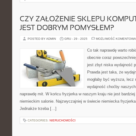
CZY ZAŁOŻENIE SKLEPU KOMP
JEST DOBRYM POMYSŁEM?
POSTED BY ADMIN
GRU - 29 - 2025
MOŻLIWOŚĆ KOMENTOWA
Co tak naprawdę warto rob
obecnie coraz powszechnie
jest zbyt niska wydajność 
Prawda jest taka, że wyda
mogłaby być wyższa, lecz 
wydajność choćby naszych 
naprawdę mit. W końcu fryzjerka w naszym kraju nie jest bardziej 
niemieckim salonie. Najzwyczajniej w świecie niemiecka fryzjerka 
Jednakże trzeba […]
CATEGORIES:
NIERUCHOMOŚCI