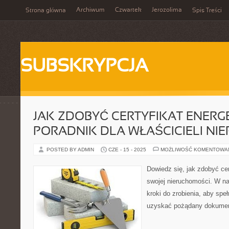
Archiwum
Czwartek
Jerozolima
Strona główna
Spis Treści
SUBSKRYPCJA
JAK ZDOBYĆ CERTYFIKAT ENERG
PORADNIK DLA WŁAŚCICIELI NI
POSTED BY ADMIN
CZE - 15 - 2025
MOŻLIWOŚĆ KOMENTOWA
Dowiedz się, jak zdobyć cer
swojej nieruchomości. W n
kroki do zrobienia, aby spe
uzyskać pożądany dokumen