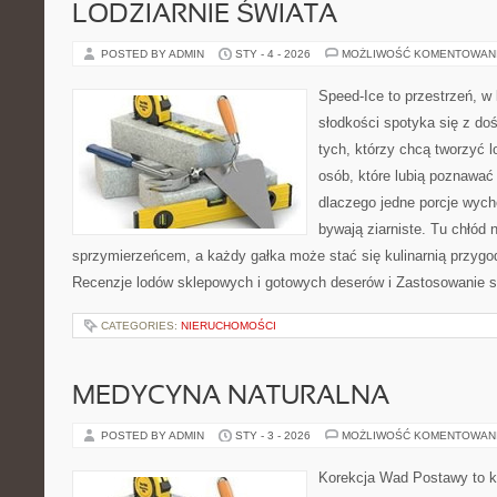
LODZIARNIE ŚWIATA
POSTED BY ADMIN
STY - 4 - 2026
MOŻLIWOŚĆ KOMENTOWAN
Speed-Ice to przestrzeń, w 
słodkości spotyka się z do
tych, którzy chcą tworzyć l
osób, które lubią poznawać
dlaczego jedne porcje wyc
bywają ziarniste. Tu chłód n
sprzymierzeńcem, a każdy gałka może stać się kulinarnią przygo
Recenzje lodów sklepowych i gotowych deserów i Zastosowanie 
CATEGORIES:
NIERUCHOMOŚCI
MEDYCYNA NATURALNA
POSTED BY ADMIN
STY - 3 - 2026
MOŻLIWOŚĆ KOMENTOWAN
Korekcja Wad Postawy to ko