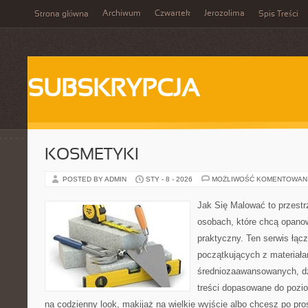
Archiwum
Czwartek
Jerozolima
Strona główna
Spis Treści
SUBSKRYPCJA
KOSMETYKI
POSTED BY ADMIN
STY - 8 - 2026
MOŻLIWOŚĆ KOMENTOWAN
Jak Się Malować to przestr
osobach, które chcą opano
praktyczny. Ten serwis łąc
początkujących z materiała
średniozaawansowanych, dz
treści dopasowane do poziom
na codzienny look, makijaż na wielkie wyjście albo chcesz po pros