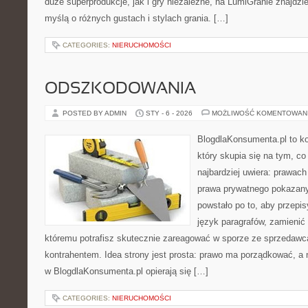
duże superprodukcje, jak i gry niezależne, na LumiGranie znajdzi
myślą o różnych gustach i stylach grania. […]
CATEGORIES:
NIERUCHOMOŚCI
ODSZKODOWANIA
POSTED BY ADMIN
STY - 6 - 2026
MOŻLIWOŚĆ KOMENTOWAN
BlogdlaKonsumenta.pl to ko
który skupia się na tym, c
najbardziej uwiera: prawac
prawa prywatnego pokazany
powstało po to, aby przepis
język paragrafów, zamienić 
któremu potrafisz skutecznie zareagować w sporze ze sprzedawcą
kontrahentem. Idea strony jest prosta: prawo ma porządkować, a n
w BlogdlaKonsumenta.pl opierają się […]
CATEGORIES:
NIERUCHOMOŚCI