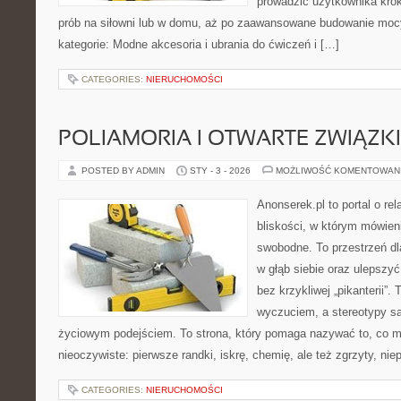
prowadzić użytkownika krok
prób na siłowni lub w domu, aż po zaawansowane budowanie mocy
kategorie: Modne akcesoria i ubrania do ćwiczeń i […]
CATEGORIES:
NIERUCHOMOŚCI
POLIAMORIA I OTWARTE ZWIĄZKI
POSTED BY ADMIN
STY - 3 - 2026
MOŻLIWOŚĆ KOMENTOWAN
Anonserek.pl to portal o rel
bliskości, w którym mówieni
swobodne. To przestrzeń dl
w głąb siebie oraz ulepszyć
bez krzykliwej „pikanterii”.
wyczuciem, a stereotypy s
życiowym podejściem. To strona, który pomaga nazywać to, co 
nieoczywiste: pierwsze randki, iskrę, chemię, ale też zgrzyty, nie
CATEGORIES:
NIERUCHOMOŚCI