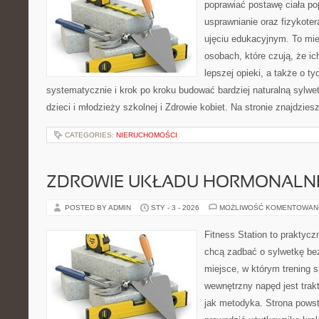
poprawiać postawę ciała po
usprawnianie oraz fizykoter
ujęciu edukacyjnym. To mie
osobach, które czują, że ic
lepszej opieki, a także o ty
systematycznie i krok po kroku budować bardziej naturalną sylw
dzieci i młodzieży szkolnej i Zdrowie kobiet. Na stronie znajdzie
CATEGORIES:
NIERUCHOMOŚCI
ZDROWIE UKŁADU HORMONALNE
POSTED BY ADMIN
STY - 3 - 2026
MOŻLIWOŚĆ KOMENTOWAN
Fitness Station to praktycz
chcą zadbać o sylwetkę be
miejsce, w którym trening s
wewnętrzny napęd jest tra
jak metodyka. Strona powst