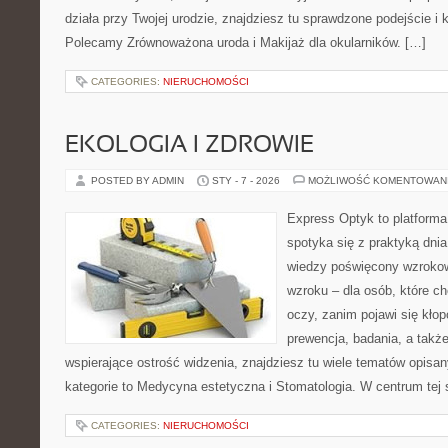
działa przy Twojej urodzie, znajdziesz tu sprawdzone podejście i 
Polecamy Zrównoważona uroda i Makijaż dla okularników. […]
CATEGORIES:
NIERUCHOMOŚCI
EKOLOGIA I ZDROWIE
POSTED BY ADMIN
STY - 7 - 2026
MOŻLIWOŚĆ KOMENTOWAN
Express Optyk to platform
spotyka się z praktyką dni
wiedzy poświęcony wzrokow
wzroku – dla osób, które c
oczy, zanim pojawi się kłopo
prewencja, badania, a takż
wspierające ostrość widzenia, znajdziesz tu wiele tematów opisa
kategorie to Medycyna estetyczna i Stomatologia. W centrum tej 
CATEGORIES:
NIERUCHOMOŚCI