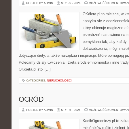
POSTED BY ADMIN
STY - 5 - 2026
MOŻLIWOŚĆ KOMENTOWAN
OKdieta.pl to miejsce, w 
spotyka się z codziennością
który obiecuje magiczne efe
przestrzeń nastawiona na r
pomyślana tak, aby każdy, 
doświadczenia, mógł znale
dotyczące diety, a także narzędzia i inspiracje, które pomagają prz
Polecamy działy Ćwiczenia i Dieta śródziemnomorska i inne trad
OKdieta.pl stoi […]
CATEGORIES:
NIERUCHOMOŚCI
OGRÓD
POSTED BY ADMIN
STY - 5 - 2026
MOŻLIWOŚĆ KOMENTOWAN
KącikOgrodniczy.pl to zaką
miłośników roślin i zieleni