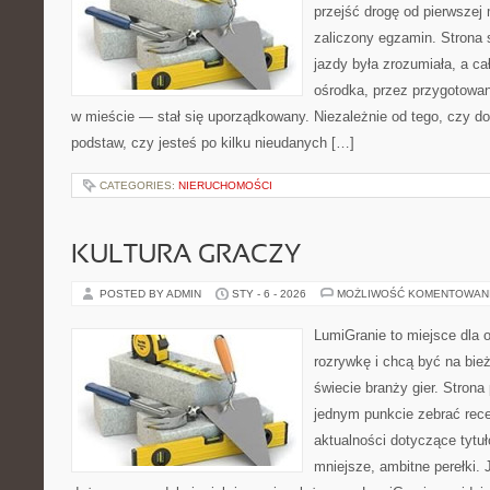
przejść drogę od pierwszej 
zaliczony egzamin. Strona 
jazdy była zrozumiała, a c
ośrodka, przez przygotowani
w mieście — stał się uporządkowany. Niezależnie od tego, czy d
podstaw, czy jesteś po kilku nieudanych […]
CATEGORIES:
NIERUCHOMOŚCI
KULTURA GRACZY
POSTED BY ADMIN
STY - 6 - 2026
MOŻLIWOŚĆ KOMENTOWAN
LumiGranie to miejsce dla 
rozrywkę i chcą być na bież
świecie branży gier. Strona
jednym punkcie zebrać recen
aktualności dotyczące tytuł
mniejsze, ambitne perełki. 