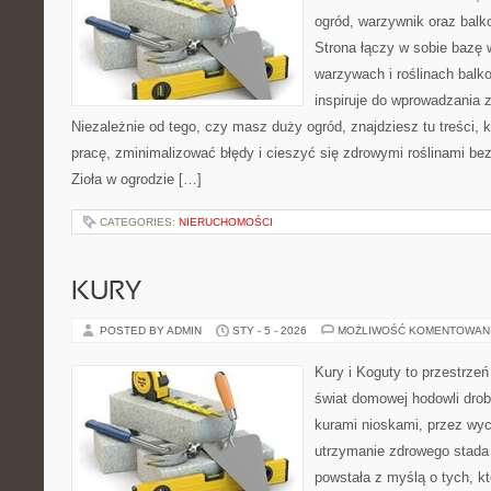
ogród, warzywnik oraz bal
Strona łączy w sobie bazę 
warzywach i roślinach balk
inspiruje do wprowadzania z
Niezależnie od tego, czy masz duży ogród, znajdziesz tu treści,
pracę, zminimalizować błędy i cieszyć się zdrowymi roślinami b
Zioła w ogrodzie […]
CATEGORIES:
NIERUCHOMOŚCI
KURY
POSTED BY ADMIN
STY - 5 - 2026
MOŻLIWOŚĆ KOMENTOWAN
Kury i Koguty to przestrzeń
świat domowej hodowli drob
kurami nioskami, przez wyc
utrzymanie zdrowego stada 
powstała z myślą o tych, k