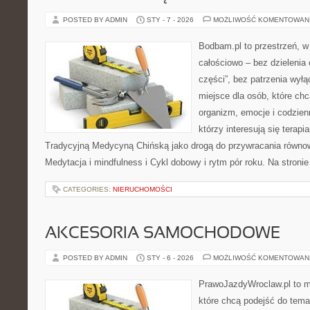
POSTED BY ADMIN
STY - 7 - 2026
MOŻLIWOŚĆ KOMENTOWAN
Bodbam.pl to przestrzeń, w k
całościowo – bez dzielenia 
części”, bez patrzenia wył
miejsce dla osób, które chc
organizm, emocje i codzienn
którzy interesują się terapi
Tradycyjną Medycyną Chińską jako drogą do przywracania równowa
Medytacja i mindfulness i Cykl dobowy i rytm pór roku. Na stroni
CATEGORIES:
NIERUCHOMOŚCI
AKCESORIA SAMOCHODOWE
POSTED BY ADMIN
STY - 6 - 2026
MOŻLIWOŚĆ KOMENTOWAN
PrawoJazdyWroclaw.pl to m
które chcą podejść do tema