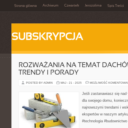
Archiwum
Czwartek
Jerozolima
Strona główna
Spis Treści
SUBSKRYPCJA
ROZWAŻANIA NA TEMAT DACHÓW
TRENDY I PORADY
POSTED BY ADMIN
MAJ - 21 - 2025
MOŻLIWOŚĆ KOMENTOWA
Jeśli zastanawiasz się na
dla swojego domu, konieczn
najnowszymi trendami i ws
ekspertów w naszym artyku
#technologia #budownictwo