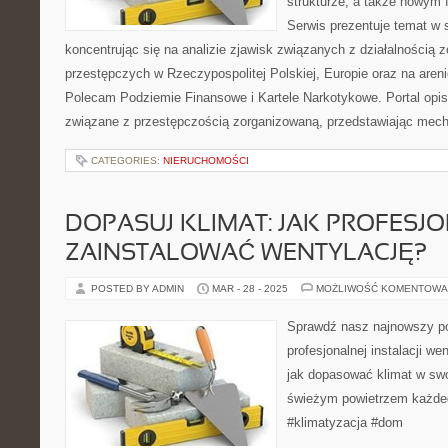
strukturze, a także nowym
Serwis prezentuje temat w 
koncentrując się na analizie zjawisk związanych z działalnością
przestępczych w Rzeczypospolitej Polskiej, Europie oraz na aren
Polecam Podziemie Finansowe i Kartele Narkotykowe. Portal opis
związane z przestępczością zorganizowaną, przedstawiając mec
CATEGORIES:
NIERUCHOMOŚCI
DOPASUJ KLIMAT: JAK PROFESJ
ZAINSTALOWAĆ WENTYLACJĘ?
POSTED BY ADMIN
MAR - 28 - 2025
MOŻLIWOŚĆ KOMENTOWA
Sprawdź nasz najnowszy po
profesjonalnej instalacji we
jak dopasować klimat w swo
świeżym powietrzem każdeg
#klimatyzacja #dom