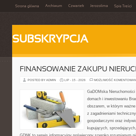
Archiwum
Czwartek
Jerozolima
Strona główna
Spis Treści
SUBSKRYPCJA
FINANSOWANIE ZAKUPU NIERU
POSTED BY ADMIN
LIP - 15 - 2026
MOŻLIWOŚĆ KOMENTOWAN
GaDOMska Nieruchomości –
domach i inwestowaniu Bra
obszarem, w którym ważne 
z zagadnieniami techniczn
gospodarczymi oraz indywi
kupujących, sprzedających, 
GDNK to serwis informacyjny poświęcony szeroko rozumianym n