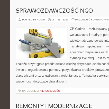
SPRAWOZDAWCZOŚĆ NGO
POSTED BY ADMIN
LIP - 11 - 2026
MOŻLIWOŚĆ KOMENTOWAN
CP Caritas – rozbudowany p
wolontariacie i mądrym pom
wielotematyczny serwis in
inicjatywom społecznym, wo
sposobom wspierania osób z
sytuacji życiowej. Jest to
znaleźć przystępnie przedstawioną wiedzę dotyczące działalności 
świecie, organizowania pomocy, pozyskiwania środków, prowadzen
darczyńcami oraz angażowania wolontariuszy. Tematyka serwisu 
wiadomości dotyczące działalności […]
CATEGORIES:
NIERUCHOMOŚCI
REMONTY I MODERNIZACJE