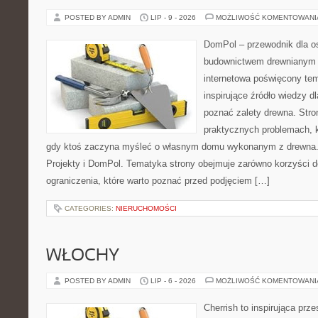
POSTED BY ADMIN
LIP - 9 - 2026
MOŻLIWOŚĆ KOMENTOWAN
DomPol – przewodnik dla o
budownictwem drewnianym 
internetowa poświęcony te
inspirujące źródło wiedzy dl
poznać zalety drewna. Stro
praktycznych problemach, k
gdy ktoś zaczyna myśleć o własnym domu wykonanym z drewna. 
Projekty i DomPol. Tematyka strony obejmuje zarówno korzyści d
ograniczenia, które warto poznać przed podjęciem […]
CATEGORIES:
NIERUCHOMOŚCI
WŁOCHY
POSTED BY ADMIN
LIP - 6 - 2026
MOŻLIWOŚĆ KOMENTOWAN
Cherrish to inspirująca prze