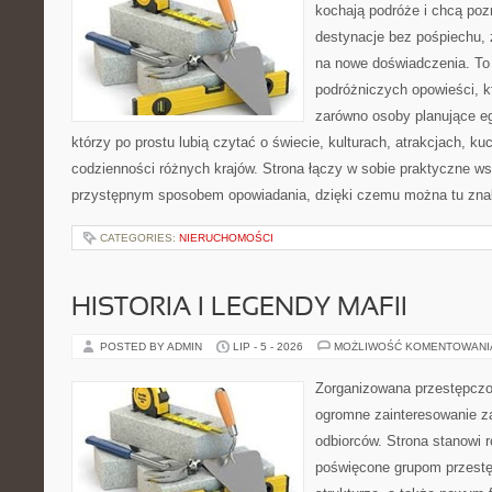
kochają podróże i chcą po
destynacje bez pośpiechu, 
na nowe doświadczenia. To
podróżniczych opowieści, 
zarówno osoby planujące eg
którzy po prostu lubią czytać o świecie, kulturach, atrakcjach, kuch
codzienności różnych krajów. Strona łączy w sobie praktyczne w
przystępnym sposobem opowiadania, dzięki czemu można tu zna
CATEGORIES:
NIERUCHOMOŚCI
HISTORIA I LEGENDY MAFII
POSTED BY ADMIN
LIP - 5 - 2026
MOŻLIWOŚĆ KOMENTOWAN
Zorganizowana przestępczoś
ogromne zainteresowanie za
odbiorców. Strona stanowi
poświęcone grupom przestęp