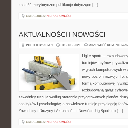
znaleźć merytoryczne publikacje dotyczące […]
CATEGORIES:
NIERUCHOMOŚCI
AKTUALNOŚCI I NOWOŚCI
POSTED BY ADMIN
LIP - 13 - 2026
MOŻLIWOŚĆ KOMENTOWAN
Ligi e-sportu – rozbudowany
turniejów i cyfrowej rywaliz
w grach komputerowych w ci
nowy poziom rozwoju. To, c
formą komputerowej rywaliz
rozbudowaną gałąź cyfrowej 
zawodnicy trenują według starannie przygotowanych planów, druży
analityków i psychologów, a największe turnieje przyciągają fanó
Zawodnicy i Drużyny i Aktualności i Nowości. LigiSportu to […]
CATEGORIES:
NIERUCHOMOŚCI