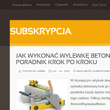
Archiwum
Czwartek
Jerozolima
Strona główna
Spis Treści
SUBSKRYPCJA
JAK WYKONAĆ WYLEWKĘ BETO
PORADNIK KROK PO KROKU
POSTED BY ADMIN
LUT - 14 - 2025
MOŻLIWOŚĆ KOMENTOWA
W dzisiejszym artykule dow
wylewkę betonową krok po
poradnika każdy będzie móg
tego zadania. Odkryj niezbę
#remont#wylewka#beton