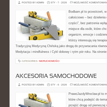
POSTED BY ADMIN
STY - 7 - 2026
MOŻLIWOŚĆ KOMENTOWAN
Bodbam.pl to przestrzeń, w k
całościowo – bez dzielenia 
części”, bez patrzenia wył
miejsce dla osób, które chc
organizm, emocje i codzienn
którzy interesują się terapi
Tradycyjną Medycyną Chińską jako drogą do przywracania równowa
Medytacja i mindfulness i Cykl dobowy i rytm pór roku. Na stroni
CATEGORIES:
NIERUCHOMOŚCI
AKCESORIA SAMOCHODOWE
POSTED BY ADMIN
STY - 6 - 2026
MOŻLIWOŚĆ KOMENTOWAN
PrawoJazdyWroclaw.pl to m
które chcą podejść do tema
przejść drogę od pierwszej 