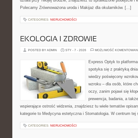
działa przy Twojej urodzie, znajdziesz tu sprawdzone podejście i 
Polecamy Zrównoważona uroda i Makijaż dla okularników. […]
CATEGORIES:
NIERUCHOMOŚCI
EKOLOGIA I ZDROWIE
POSTED BY ADMIN
STY - 7 - 2026
MOŻLIWOŚĆ KOMENTOWAN
Express Optyk to platform
spotyka się z praktyką dni
wiedzy poświęcony wzrokow
wzroku – dla osób, które c
oczy, zanim pojawi się kłopo
prewencja, badania, a takż
wspierające ostrość widzenia, znajdziesz tu wiele tematów opisa
kategorie to Medycyna estetyczna i Stomatologia. W centrum tej 
CATEGORIES:
NIERUCHOMOŚCI