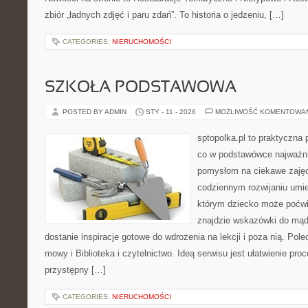
zbiór „ładnych zdjęć i paru zdań”. To historia o jedzeniu, […]
CATEGORIES:
NIERUCHOMOŚCI
SZKOŁA PODSTAWOWA
POSTED BY ADMIN
STY - 11 - 2026
MOŻLIWOŚĆ KOMENTOWA
sptopolka.pl to praktyczna
co w podstawówce najważni
pomysłom na ciekawe zajęc
codziennym rozwijaniu umie
którym dziecko może poćwi
znajdzie wskazówki do mąd
dostanie inspiracje gotowe do wdrożenia na lekcji i poza nią. Pol
mowy i Biblioteka i czytelnictwo. Ideą serwisu jest ułatwienie pro
przystępny […]
CATEGORIES:
NIERUCHOMOŚCI