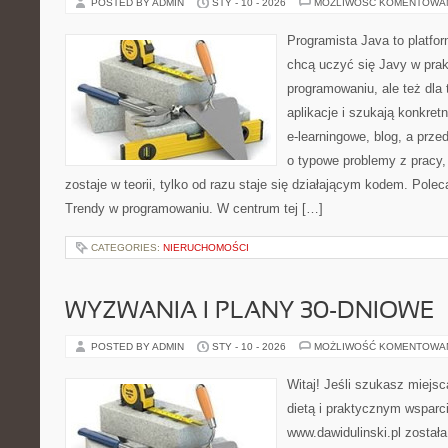
POSTED BY ADMIN
STY - 10 - 2026
MOŻLIWOŚĆ KOMENTOWA
Programista Java to platfo
chcą uczyć się Javy w prakt
programowaniu, ale też dla 
aplikacje i szukają konkret
e-learningowe, blog, a prz
o typowe problemy z pracy,
zostaje w teorii, tylko od razu staje się działającym kodem. Pol
Trendy w programowaniu. W centrum tej […]
CATEGORIES:
NIERUCHOMOŚCI
WYZWANIA I PLANY 30-DNIOWE
POSTED BY ADMIN
STY - 10 - 2026
MOŻLIWOŚĆ KOMENTOWA
Witaj! Jeśli szukasz miejsca
dietą i praktycznym wsparc
www.dawidulinski.pl został