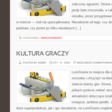
zaliczony egzamin. Strona 
jazdy była zrozumiała, a c
ośrodka, przez przygotowani
w mieście — stał się uporządkowany. Niezależnie od tego, czy d
podstaw, czy jesteś po kilku nieudanych […]
CATEGORIES:
NIERUCHOMOŚCI
KULTURA GRACZY
POSTED BY ADMIN
STY - 6 - 2026
MOŻLIWOŚĆ KOMENTOWAN
LumiGranie to miejsce dla 
rozrywkę i chcą być na bież
świecie branży gier. Strona
jednym punkcie zebrać recen
aktualności dotyczące tytuł
mniejsze, ambitne perełki. 
duże superprodukcje, jak i gry niezależne, na LumiGranie znajdzi