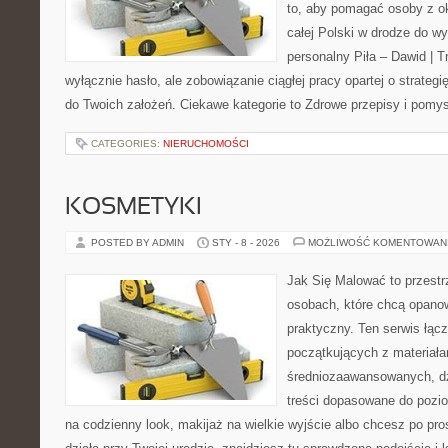
to, aby pomagać osoby z oko
całej Polski w drodze do wy
personalny Piła – Dawid | Tre
wyłącznie hasło, ale zobowiązanie ciągłej pracy opartej o strategi
do Twoich założeń. Ciekawe kategorie to Zdrowe przepisy i pomy
CATEGORIES:
NIERUCHOMOŚCI
KOSMETYKI
POSTED BY ADMIN
STY - 8 - 2026
MOŻLIWOŚĆ KOMENTOWAN
Jak Się Malować to przestr
osobach, które chcą opano
praktyczny. Ten serwis łąc
początkujących z materiała
średniozaawansowanych, dz
treści dopasowane do poziom
na codzienny look, makijaż na wielkie wyjście albo chcesz po pros