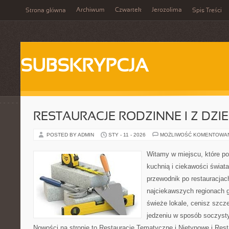
Archiwum
Czwartek
Jerozolima
Strona główna
Spis Treści
SUBSKRYPCJA
RESTAURACJE RODZINNE I Z DZI
POSTED BY ADMIN
STY - 11 - 2026
MOŻLIWOŚĆ KOMENTOWA
Witamy w miejscu, które p
kuchnią i ciekawości świata
przewodnik po restauracjac
najciekawszych regionach g
świeże lokale, cenisz szcz
jedzeniu w sposób soczysty, 
Nowości na stronie to Restauracje Tematyczne i Nietypowe i Restau