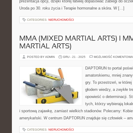
prezentacja opcji, dzięki której łatwiej dopasować zabiegi do ocz
Uroda po 30. roku życia i Terapie hormonalne a skóra. W […]
CATEGORIES:
NIERUCHOMOŚCI
MMA (MIXED MARTIAL ARTS) I M
MARTIAL ARTS)
POSTED BY ADMIN
GRU - 21 - 2025
MOŻLIWOŚĆ KOMENTOWA
DAPTORUN to portal poświ
amatorskiemu, mniej znany
gry. To przestrzeń, w której
głodem wiedzy, a zwykłe tre
opowieść o determinacji. S
tych, którzy wybierają loka
i sportową zajawkę, zamiast wielkich stadionów. Polecamy: Kobiety
amerykański. W centrum DAPTORUN znajduje się człowiek – amat
CATEGORIES:
NIERUCHOMOŚCI