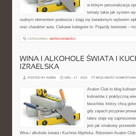
w którym personalizacja sp
tematy takie jak system w
nudnym elementem podwozia i stają się świadomym wyborem wpł
oraz charakter auta. Ciekawe kategorie to: Pojazdy terenowe – m
CATEGORIES:
NIERUCHOMOŚCI
WINA I ALKOHOLE ŚWIATA I KUC
IZRAELSKA
POSTED BY ADMIN
GRU - 17 - 2025
MOŻLIWOŚĆ KOMENTOWA
Avalon Club to blog kulinar
kulinariów z praktyczną wie
łasuchów, którzy chcą gotow
gdy zapach przypraw prowad
talerz staje się zaproszeni
jest jak smakowy przewodni
Wina i alkohole świata i Kuchnia filipińska. Rdzeniem Avalon Clu