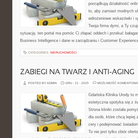
porządkują działalność onli
to, aby zamiast modnych s
wdrożeniowe wskazówki i sp
Twoja firma dymi, a Ty czuj
sytuację, ten portal ma pomóc Ci złapać oddech i przekuć bałag
Business Intelligence i dane w zarządzaniu i Customer Experienc
CATEGORIES:
NIERUCHOMOŚCI
ZABIEGI NA TWARZ I ANTI-AGING
POSTED BY ADMIN
GRU - 21 - 2025
MOŻLIWOŚĆ KOMENTOWA
Gdańska Klinika Urody to 
estetyczna spotyka się z ś
Strona kliniki została pom
dla osób, które chcą lepiej
cery i podejmować świadome
To nie jest tylko zbiór ofer