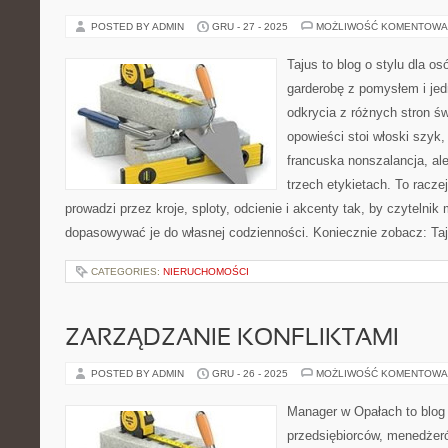
POSTED BY ADMIN
GRU - 27 - 2025
MOŻLIWOŚĆ KOMENTOWA
Tajus to blog o stylu dla o
garderobę z pomysłem i je
odkrycia z różnych stron św
opowieści stoi włoski szyk,
francuska nonszalancja, al
trzech etykietach. To raczej
prowadzi przez kroje, sploty, odcienie i akcenty tak, by czytelni
dopasowywać je do własnej codzienności. Koniecznie zobacz: Ta
CATEGORIES:
NIERUCHOMOŚCI
ZARZĄDZANIE KONFLIKTAMI
POSTED BY ADMIN
GRU - 26 - 2025
MOŻLIWOŚĆ KOMENTOWA
Manager w Opałach to blog
przedsiębiorców, menedżeró