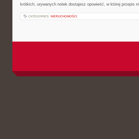
krótkich, urywanych notek dostajesz opowieść, w której przepis 
CATEGORIES:
NIERUCHOMOŚCI