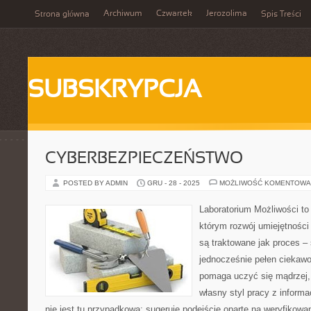
Archiwum
Czwartek
Jerozolima
Strona główna
Spis Treści
SUBSKRYPCJA
CYBERBEZPIECZEŃSTWO
POSTED BY ADMIN
GRU - 28 - 2025
MOŻLIWOŚĆ KOMENTOWA
Laboratorium Możliwości to 
którym rozwój umiejętności
są traktowane jak proces –
jednocześnie pełen ciekawoś
pomaga uczyć się mądrzej,
własny styl pracy z informa
nie jest tu przypadkowa: sugeruje podejście oparte na weryfikowan