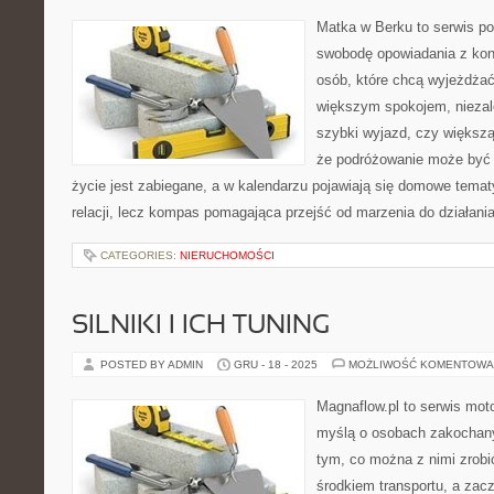
Matka w Berku to serwis po
swobodę opowiadania z kon
osób, które chcą wyjeżdżać 
większym spokojem, niezale
szybki wyjazd, czy większą
że podróżowanie może być 
życie jest zabiegane, a w kalendarzu pojawiają się domowe tematy
relacji, lecz kompas pomagająca przejść od marzenia do działani
CATEGORIES:
NIERUCHOMOŚCI
SILNIKI I ICH TUNING
POSTED BY ADMIN
GRU - 18 - 2025
MOŻLIWOŚĆ KOMENTOWA
Magnaflow.pl to serwis moto
myślą o osobach zakochan
tym, co można z nimi zrobić
środkiem transportu, a zac