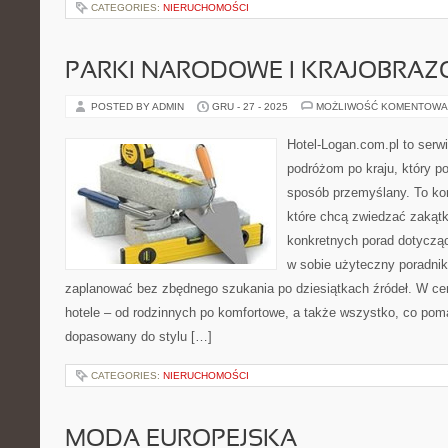
CATEGORIES:
NIERUCHOMOŚCI
PARKI NARODOWE I KRAJOBRA
POSTED BY ADMIN
GRU - 27 - 2025
MOŻLIWOŚĆ KOMENTOWA
Hotel-Logan.com.pl to serw
podróżom po kraju, który p
sposób przemyślany. To ko
które chcą zwiedzać zakątk
konkretnych porad dotyczą
w sobie użyteczny poradnik 
zaplanować bez zbędnego szukania po dziesiątkach źródeł. W cen
hotele – od rodzinnych po komfortowe, a także wszystko, co po
dopasowany do stylu […]
CATEGORIES:
NIERUCHOMOŚCI
MODA EUROPEJSKA