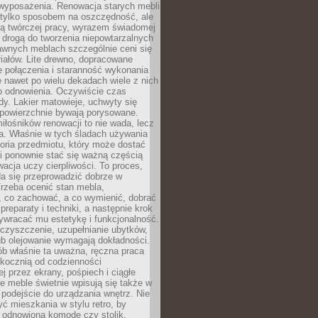
wyposażenia. Renowacja starych mebli
e tylko sposobem na oszczędność, ale
mą twórczej pracy, wyrazem świadomej
 drogą do tworzenia niepowtarzalnych
awnych meblach szczególnie ceni się
iałów. Lite drewno, dopracowane
łe połączenia i staranność wykonania
e nawet po wielu dekadach wiele z nich
o odnowienia. Oczywiście czas
dy. Lakier matowieje, uchwyty się
 powierzchnie bywają porysowane.
iłośników renowacji to nie wada, lecz
a. Właśnie w tych śladach używania
storia przedmiotu, który może dostać
 i ponownie stać się ważną częścią
cja uczy cierpliwości. To proces,
da się przeprowadzić dobrze w
rzeba ocenić stan mebla,
 co zachować, a co wymienić, dobrać
preparaty i techniki, a następnie krok
ywracać mu estetykę i funkcjonalność.
 czyszczenie, uzupełnianie ubytków,
ub olejowanie wymagają dokładności.
ób właśnie ta uważna, ręczna praca
skocznią od codzienności
 przez ekrany, pośpiech i ciągłe
e meble świetnie wpisują się także w
podejście do urządzania wnętrz. Nie
yć mieszkania w stylu retro, by
 odnowioną komodę czy stolik.