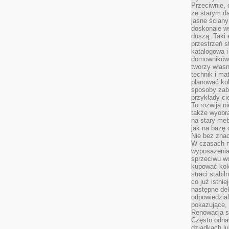
Przeciwnie, 
ze starym da
jasne ściany
doskonale w
duszą. Taki 
przestrzeń st
katalogowa i
domowników. 
tworzy włas
technik i mat
planować kol
sposoby zab
przykłady c
To rozwija n
także wyobra
na stary meb
jak na bazę
Nie bez znac
W czasach n
wyposażenia
sprzeciwu w
kupować kole
straci stabi
co już istnie
następne dek
odpowiedzial
pokazujące, 
Renowacja st
Często odna
dziadkach lu