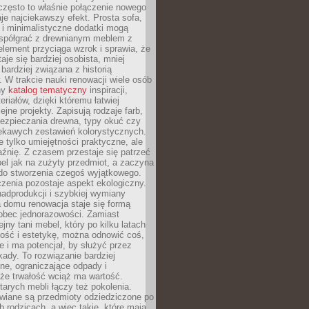
często to właśnie połączenie nowego
je najciekawszy efekt. Prosta sofa,
 i minimalistyczne dodatki mogą
spółgrać z drewnianym meblem z
element przyciąga wzrok i sprawia, że
aje się bardziej osobista, mniej
 bardziej związana z historią
W trakcie nauki renowacji wiele osób
ny
katalog tematyczny
inspiracji,
eriałów, dzięki któremu łatwiej
ejne projekty. Zapisują rodzaje farb,
ezpieczania drewna, typy okuć czy
iekawych zestawień kolorystycznych.
ie tylko umiejętności praktyczne, ale
źnię. Z czasem przestaje się patrzeć
el jak na zużyty przedmiot, a zaczyna
 do stworzenia czegoś wyjątkowego.
zenia pozostaje aspekt ekologiczny.
adprodukcji i szybkiej wymiany
 domu renowacja staje się formą
obec jednorazowości. Zamiast
jny tani mebel, który po kilku latach
lność i estetykę, można odnowić coś,
je i ma potencjał, by służyć przez
ady. To rozwiązanie bardziej
ne, ograniczające odpady i
że trwałość wciąż ma wartość.
arych mebli łączy też pokolenia.
wiane są przedmioty odziedziczone po
b rodzicach, a więc takie, które mają