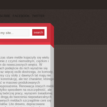
SCRIBE
FACEBOOK
TWITTER
czas stare meble kojarzyły się wielu
nie z czymś niemodnym, ciężkim i
m do nowoczesnych wnętrz. W
tach podejście do nich wyraźnie się
raz więcej osób dostrzega, że komody,
nsy czy stoły z dawnych lat mają nie
 konstrukcję, ale też charakter, którego
ać w masowo produkowanych
wyposażenia. Renowacja starych mebli
e tylko sposobem na oszczędność, ale
mą twórczej pracy, wyrazem świadomej
 drogą do tworzenia niepowtarzalnych
awnych meblach szczególnie ceni się
iałów. Lite drewno, dopracowane