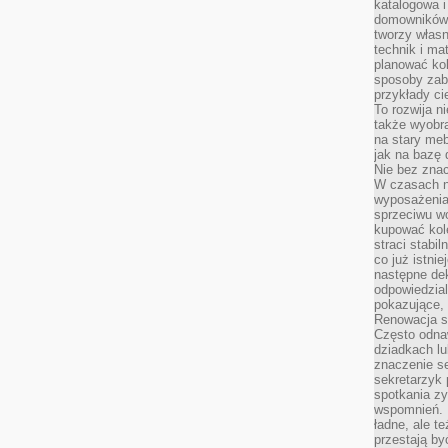
katalogowa i
domowników. 
tworzy włas
technik i mat
planować kol
sposoby zab
przykłady c
To rozwija n
także wyobra
na stary meb
jak na bazę
Nie bez znac
W czasach n
wyposażenia
sprzeciwu w
kupować kole
straci stabi
co już istnie
następne dek
odpowiedzial
pokazujące, 
Renowacja st
Często odna
dziadkach lu
znaczenie se
sekretarzyk 
spotkania zy
wspomnień. D
ładne, ale t
przestają b