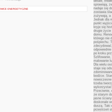
detale, trwa
sprawiają, ż
nadaje się d
ROWCE ENERGETYCZNE
zostawia śla
zużywają, a
Jednak dla m
punkt wyjści
kryje się hi
drugie życie
domu. Renowa
którego nie 
pośpiechu. T
zdecydować,
odpowiednie 
po kroku prz
Szlifowanie,
malowanie l
Dla wielu os
staje się od
zdominowanej
bodźce. Star
nowoczesne 
trzeba tworz
wykorzystać
Przeciwnie, 
ze starym da
jasne ściany
doskonale w
duszą. Taki 
przestrzeń st