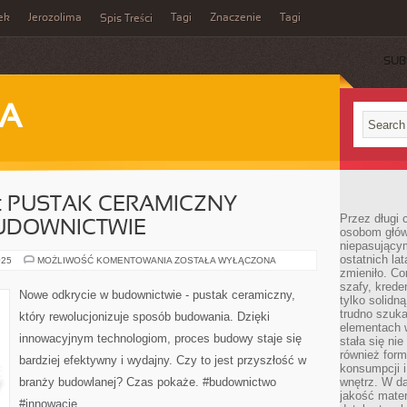
ek
Jerozolima
Tagi
Znaczenie
Tagi
Spis Treści
SUB
JA
 PUSTAK CERAMICZNY –
Przez długi 
UDOWNICTWIE
osobom głów
niepasujący
ostatnich la
NOWE
025
MOŻLIWOŚĆ KOMENTOWANIA
ZOSTAŁA WYŁĄCZONA
ODKRYCIE:
zmieniło. Co
PUSTAK
szafy, krede
CERAMICZNY
Nowe odkrycie w budownictwie - pustak ceramiczny,
tylko solidną
–
REWOLUCJA
trudno szuk
który rewolucjonizuje sposób budowania. Dzięki
W
elementach 
BUDOWNICTWIE
innowacyjnym technologiom, proces budowy staje się
stała się ni
również for
bardziej efektywny i wydajny. Czy to jest przyszłość w
konsumpcji i
branży budowlanej? Czas pokaże. #budownictwo
wnętrz. W d
jakość mater
#innowacje