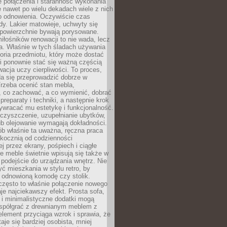
łe połączenia i staranność wykonania
e nawet po wielu dekadach wiele z nich
o odnowienia. Oczywiście czas
dy. Lakier matowieje, uchwyty się
 powierzchnie bywają porysowane.
iłośników renowacji to nie wada, lecz
a. Właśnie w tych śladach używania
storia przedmiotu, który może dostać
 i ponownie stać się ważną częścią
cja uczy cierpliwości. To proces,
da się przeprowadzić dobrze w
rzeba ocenić stan mebla,
 co zachować, a co wymienić, dobrać
preparaty i techniki, a następnie krok
ywracać mu estetykę i funkcjonalność.
 czyszczenie, uzupełnianie ubytków,
ub olejowanie wymagają dokładności.
ób właśnie ta uważna, ręczna praca
skocznią od codzienności
 przez ekrany, pośpiech i ciągłe
e meble świetnie wpisują się także w
podejście do urządzania wnętrz. Nie
yć mieszkania w stylu retro, by
 odnowioną komodę czy stolik.
często to właśnie połączenie nowego
je najciekawszy efekt. Prosta sofa,
 i minimalistyczne dodatki mogą
spółgrać z drewnianym meblem z
element przyciąga wzrok i sprawia, że
aje się bardziej osobista, mniej