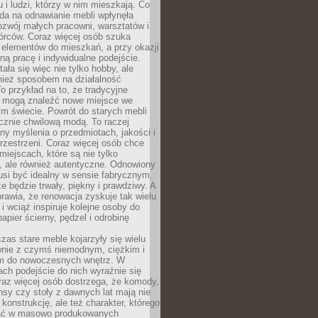
u i ludzi, którzy w nim mieszkają. Co
da na odnawianie mebli wpłynęła
ozwój małych pracowni, warsztatów i
órców. Coraz więcej osób szuka
 elementów do mieszkań, a przy okazji
ną pracę i indywidualne podejście.
ała się więc nie tylko hobby, ale
ież sposobem na działalność
 przykład na to, że tradycyjne
i mogą znaleźć nowe miejsce we
m świecie. Powrót do starych mebli
ącznie chwilową modą. To raczej
y myślenia o przedmiotach, jakości i
rzestrzeni. Coraz więcej osób chce
iejscach, które są nie tylko
, ale również autentyczne. Odnowiony
si być idealny w sensie fabrycznym.
e będzie trwały, piękny i prawdziwy. A
prawia, że renowacja zyskuje tak wielu
i wciąż inspiruje kolejne osoby do
apier ścierny, pędzel i odrobinę
czas stare meble kojarzyły się wielu
nie z czymś niemodnym, ciężkim i
m do nowoczesnych wnętrz. W
tach podejście do nich wyraźnie się
raz więcej osób dostrzega, że komody,
nsy czy stoły z dawnych lat mają nie
 konstrukcję, ale też charakter, którego
ać w masowo produkowanych