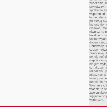
znaczenie se
sekretarzyk 
spotkania zy
wspomnień. D
ładne, ale t
przestają b
historię dom
ciekawe, mo
również na r
lokalnych tw
unikatowych
docenia ręcz
Renowacja st
czasem równ
zawodową. To
umiejętnośc
współczesny
nie jest wył
oznaka zmian
urządzaniu p
mieszkać w m
funkcjonalne
mebel nie mu
Wystarczy, ż
właśnie to s
zwolenników 
sięgania po p
wyobraźni.