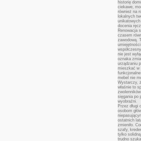
historię dom
ciekawe, mo
również na r
lokalnych tw
unikatowych
docenia ręcz
Renowacja st
czasem równ
zawodową. To
umiejętnośc
współczesny
nie jest wył
oznaka zmian
urządzaniu p
mieszkać w m
funkcjonalne
mebel nie mu
Wystarczy, ż
właśnie to s
zwolenników 
sięgania po p
wyobraźni.
Przez długi 
osobom głów
niepasujący
ostatnich la
zmieniło. Co
szafy, krede
tylko solidną
trudno szuk