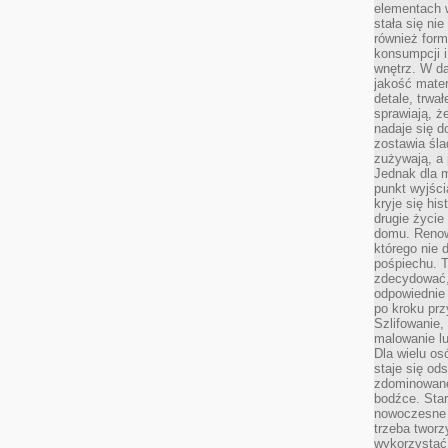
elementach 
stała się ni
również for
konsumpcji i
wnętrz. W d
jakość mater
detale, trwa
sprawiają, ż
nadaje się d
zostawia śla
zużywają, a
Jednak dla m
punkt wyjści
kryje się hi
drugie życie
domu. Renowa
którego nie 
pośpiechu. T
zdecydować,
odpowiednie 
po kroku prz
Szlifowanie,
malowanie l
Dla wielu os
staje się od
zdominowanej
bodźce. Star
nowoczesne 
trzeba tworz
wykorzystać