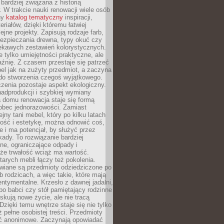
 bardziej związana z historią
W trakcie nauki renowacji wiele osób
ny
katalog tematyczny
inspiracji,
eriałów, dzięki któremu łatwiej
ejne projekty. Zapisują rodzaje farb,
ezpieczania drewna, typy okuć czy
iekawych zestawień kolorystycznych.
ie tylko umiejętności praktyczne, ale
źnię. Z czasem przestaje się patrzeć
el jak na zużyty przedmiot, a zaczyna
 do stworzenia czegoś wyjątkowego.
zenia pozostaje aspekt ekologiczny.
adprodukcji i szybkiej wymiany
 domu renowacja staje się formą
obec jednorazowości. Zamiast
jny tani mebel, który po kilku latach
lność i estetykę, można odnowić coś,
je i ma potencjał, by służyć przez
ady. To rozwiązanie bardziej
ne, ograniczające odpady i
że trwałość wciąż ma wartość.
arych mebli łączy też pokolenia.
wiane są przedmioty odziedziczone po
b rodzicach, a więc takie, które mają
ntymentalne. Krzesło z dawnej jadalni,
po babci czy stół pamiętający rodzinne
skują nowe życie, ale nie tracą
zięki temu wnętrze staje się nie tylko
eż pełne osobistej treści. Przedmioty
yć anonimowe. Zaczynają opowiadać