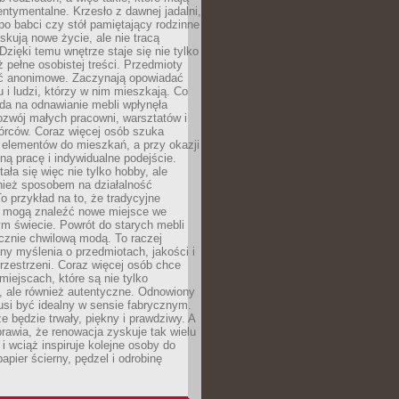
ntymentalne. Krzesło z dawnej jadalni,
po babci czy stół pamiętający rodzinne
skują nowe życie, ale nie tracą
zięki temu wnętrze staje się nie tylko
eż pełne osobistej treści. Przedmioty
yć anonimowe. Zaczynają opowiadać
u i ludzi, którzy w nim mieszkają. Co
da na odnawianie mebli wpłynęła
ozwój małych pracowni, warsztatów i
órców. Coraz więcej osób szuka
 elementów do mieszkań, a przy okazji
ną pracę i indywidualne podejście.
ała się więc nie tylko hobby, ale
ież sposobem na działalność
 przykład na to, że tradycyjne
i mogą znaleźć nowe miejsce we
m świecie. Powrót do starych mebli
ącznie chwilową modą. To raczej
y myślenia o przedmiotach, jakości i
rzestrzeni. Coraz więcej osób chce
iejscach, które są nie tylko
, ale również autentyczne. Odnowiony
si być idealny w sensie fabrycznym.
e będzie trwały, piękny i prawdziwy. A
prawia, że renowacja zyskuje tak wielu
i wciąż inspiruje kolejne osoby do
apier ścierny, pędzel i odrobinę