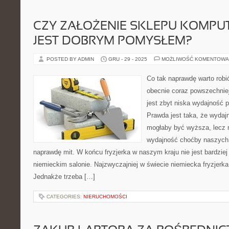
CZY ZAŁOŻENIE SKLEPU KOMP
JEST DOBRYM POMYSŁEM?
POSTED BY ADMIN
GRU - 29 - 2025
MOŻLIWOŚĆ KOMENTOWA
Co tak naprawdę warto rob
obecnie coraz powszechnie
jest zbyt niska wydajność 
Prawda jest taka, że wyda
mogłaby być wyższa, lecz 
wydajność choćby naszych 
naprawdę mit. W końcu fryzjerka w naszym kraju nie jest bardziej 
niemieckim salonie. Najzwyczajniej w świecie niemiecka fryzjerka 
Jednakże trzeba […]
CATEGORIES:
NIERUCHOMOŚCI