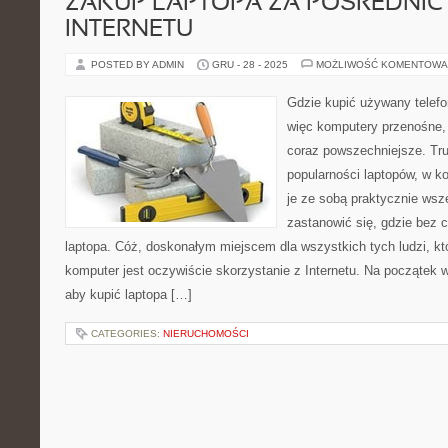
ZAKUP LAPTOPA ZA POŚREDNI
INTERNETU
POSTED BY ADMIN
GRU - 28 - 2025
MOŻLIWOŚĆ KOMENTOWA
Gdzie kupić używany telef
więc komputery przenośne,
coraz powszechniejsze. Trud
popularności laptopów, w 
je ze sobą praktycznie wsz
zastanowić się, gdzie bez c
laptopa. Cóż, doskonałym miejscem dla wszystkich tych ludzi, któ
komputer jest oczywiście skorzystanie z Internetu. Na początek 
aby kupić laptopa […]
CATEGORIES:
NIERUCHOMOŚCI