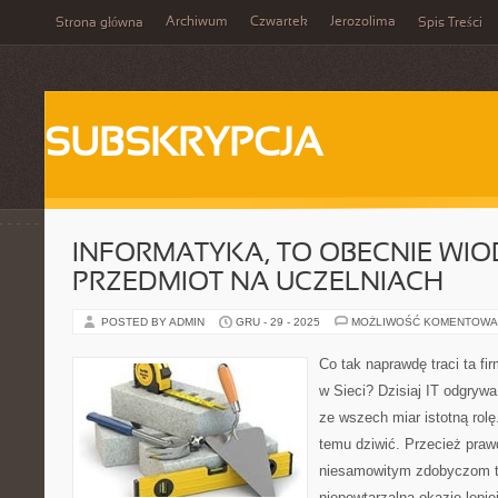
Archiwum
Czwartek
Jerozolima
Strona główna
Spis Treści
SUBSKRYPCJA
INFORMATYKA, TO OBECNIE WI
PRZEDMIOT NA UCZELNIACH
POSTED BY ADMIN
GRU - 29 - 2025
MOŻLIWOŚĆ KOMENTOWA
Co tak naprawdę traci ta fir
w Sieci? Dzisiaj IT odgryw
ze wszech miar istotną rolę
temu dziwić. Przecież prawd
niesamowitym zdobyczom 
niepowtarzalną okazję lepie