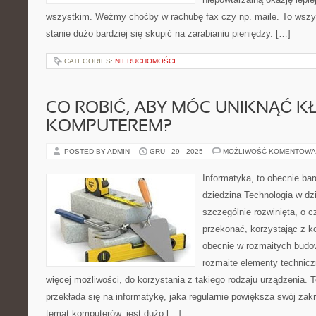
wszystkim. Weźmy choćby w rachubę fax czy np. maile. To wszys
stanie dużo bardziej się skupić na zarabianiu pieniędzy. […]
CATEGORIES:
NIERUCHOMOŚCI
CO ROBIĆ, ABY MÓC UNIKNĄĆ 
KOMPUTEREM?
POSTED BY ADMIN
GRU - 29 - 2025
MOŻLIWOŚĆ KOMENTOWA
Informatyka, to obecnie bar
dziedzina Technologia w dz
szczególnie rozwinięta, o c
przekonać, korzystając z k
obecnie w rozmaitych budow
rozmaite elementy technicz
więcej możliwości, do korzystania z takiego rodzaju urządzenia.
przekłada się na informatykę, jaka regularnie powiększa swój zakr
temat komputerów, jest dużo […]