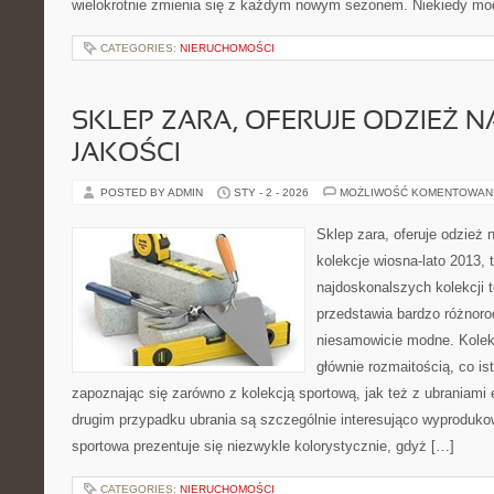
wielokrotnie zmienia się z każdym nowym sezonem. Niekiedy mo
CATEGORIES:
NIERUCHOMOŚCI
SKLEP ZARA, OFERUJE ODZIEŻ N
JAKOŚCI
POSTED BY ADMIN
STY - 2 - 2026
MOŻLIWOŚĆ KOMENTOWAN
Sklep zara, oferuje odzież 
kolekcje wiosna-lato 2013, 
najdoskonalszych kolekcji 
przedstawia bardzo różnorod
niesamowicie modne. Kolekc
głównie rozmaitością, co i
zapoznając się zarówno z kolekcją sportową, jak też z ubraniami
drugim przypadku ubrania są szczególnie interesująco wyproduko
sportowa prezentuje się niezwykle kolorystycznie, gdyż […]
CATEGORIES:
NIERUCHOMOŚCI