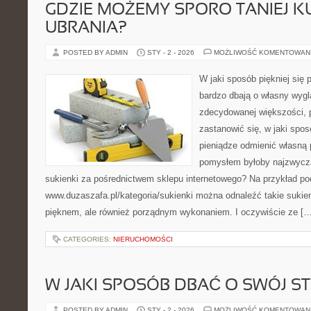
GDZIE MOŻEMY SPORO TANIEJ K
UBRANIA?
POSTED BY ADMIN
STY - 2 - 2026
MOŻLIWOŚĆ KOMENTOWAN
W jaki sposób piękniej się 
bardzo dbają o własny wyg
zdecydowanej większości, 
zastanowić się, w jaki spo
pieniądze odmienić własną
pomysłem byłoby najzwycza
sukienki za pośrednictwem sklepu internetowego? Na przykład p
www.duzaszafa.pl/kategoria/sukienki można odnaleźć takie sukienk
pięknem, ale również porządnym wykonaniem. I oczywiście ze […
CATEGORIES:
NIERUCHOMOŚCI
W JAKI SPOSÓB DBAĆ O SWÓJ ST
POSTED BY ADMIN
STY - 2 - 2026
MOŻLIWOŚĆ KOMENTOWAN