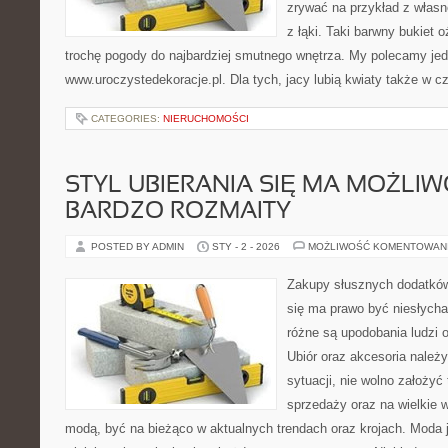
zrywać na przykład z własn
z łąki. Taki barwny bukiet
trochę pogody do najbardziej smutnego wnętrza. My polecamy je
www.uroczystedekoracje.pl. Dla tych, jacy lubią kwiaty także w cz
CATEGORIES:
NIERUCHOMOŚCI
STYL UBIERANIA SIĘ MA MOŻLI
BARDZO ROZMAITY
POSTED BY ADMIN
STY - 2 - 2026
MOŻLIWOŚĆ KOMENTOWAN
Zakupy słusznych dodatków
się ma prawo być niesłychan
różne są upodobania ludzi 
Ubiór oraz akcesoria należ
sytuacji, nie wolno założy
sprzedaży oraz na wielkie w
modą, być na bieżąco w aktualnych trendach oraz krojach. Moda 