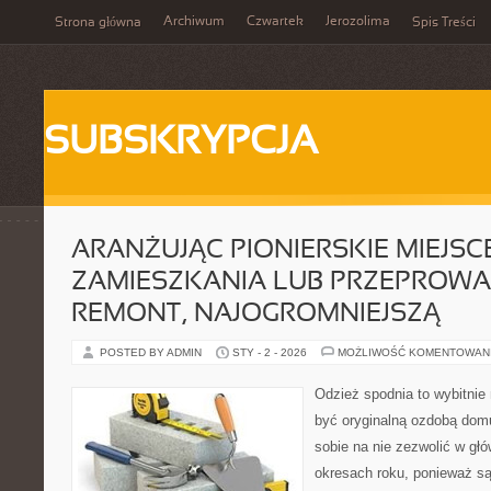
Archiwum
Czwartek
Jerozolima
Strona główna
Spis Treści
SUBSKRYPCJA
ARANŻUJĄC PIONIERSKIE MIEJSC
ZAMIESZKANIA LUB PRZEPROW
REMONT, NAJOGROMNIEJSZĄ
POSTED BY ADMIN
STY - 2 - 2026
MOŻLIWOŚĆ KOMENTOWAN
Odzież spodnia to wybitni
być oryginalną ozdobą domu
sobie na nie zezwolić w głó
okresach roku, ponieważ są