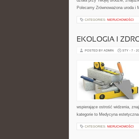
działa przy Twojej urodzie, znajdz
Polecamy Zrównoważona uroda i Ma
CATEGORIES:
NIERUCHOMOŚCI
EKOLOGIA I ZDR
POSTED BY ADMIN
STY - 7 - 2
wspierające ostrość widzenia, zna
kategorie to Medycyna estetyczna 
CATEGORIES:
NIERUCHOMOŚCI