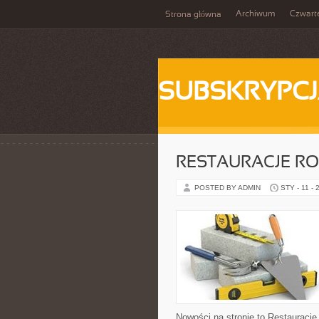
Archiwum
Czwart
Strona główna
SUBSKRYPC
RESTAURACJE ROD
POSTED BY ADMIN
STY - 11 - 
Nowości na stronie to Restauracje 