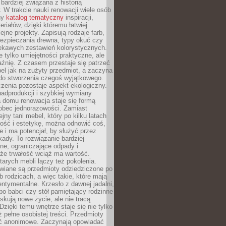
 bardziej związana z historią
W trakcie nauki renowacji wiele osób
ny
katalog tematyczny
inspiracji,
eriałów, dzięki któremu łatwiej
ejne projekty. Zapisują rodzaje farb,
ezpieczania drewna, typy okuć czy
iekawych zestawień kolorystycznych.
ie tylko umiejętności praktyczne, ale
źnię. Z czasem przestaje się patrzeć
el jak na zużyty przedmiot, a zaczyna
 do stworzenia czegoś wyjątkowego.
zenia pozostaje aspekt ekologiczny.
adprodukcji i szybkiej wymiany
 domu renowacja staje się formą
obec jednorazowości. Zamiast
jny tani mebel, który po kilku latach
lność i estetykę, można odnowić coś,
je i ma potencjał, by służyć przez
ady. To rozwiązanie bardziej
ne, ograniczające odpady i
że trwałość wciąż ma wartość.
arych mebli łączy też pokolenia.
wiane są przedmioty odziedziczone po
b rodzicach, a więc takie, które mają
ntymentalne. Krzesło z dawnej jadalni,
po babci czy stół pamiętający rodzinne
skują nowe życie, ale nie tracą
zięki temu wnętrze staje się nie tylko
eż pełne osobistej treści. Przedmioty
yć anonimowe. Zaczynają opowiadać