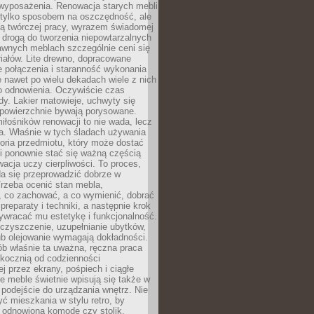
wyposażenia. Renowacja starych mebli
e tylko sposobem na oszczędność, ale
mą twórczej pracy, wyrazem świadomej
 drogą do tworzenia niepowtarzalnych
awnych meblach szczególnie ceni się
iałów. Lite drewno, dopracowane
łe połączenia i staranność wykonania
e nawet po wielu dekadach wiele z nich
o odnowienia. Oczywiście czas
dy. Lakier matowieje, uchwyty się
 powierzchnie bywają porysowane.
iłośników renowacji to nie wada, lecz
a. Właśnie w tych śladach używania
storia przedmiotu, który może dostać
 i ponownie stać się ważną częścią
cja uczy cierpliwości. To proces,
da się przeprowadzić dobrze w
rzeba ocenić stan mebla,
 co zachować, a co wymienić, dobrać
preparaty i techniki, a następnie krok
ywracać mu estetykę i funkcjonalność.
 czyszczenie, uzupełnianie ubytków,
ub olejowanie wymagają dokładności.
ób właśnie ta uważna, ręczna praca
skocznią od codzienności
 przez ekrany, pośpiech i ciągłe
e meble świetnie wpisują się także w
podejście do urządzania wnętrz. Nie
yć mieszkania w stylu retro, by
 odnowioną komodę czy stolik.