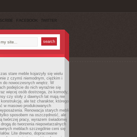
SCRIBE
FACEBOOK
TWITTER
czas stare meble kojarzyły się wielu
nie z czymś niemodnym, ciężkim i
m do nowoczesnych wnętrz. W
tach podejście do nich wyraźnie się
raz więcej osób dostrzega, że komody,
nsy czy stoły z dawnych lat mają nie
 konstrukcję, ale też charakter, którego
ać w masowo produkowanych
wyposażenia. Renowacja starych mebli
e tylko sposobem na oszczędność, ale
mą twórczej pracy, wyrazem świadomej
 drogą do tworzenia niepowtarzalnych
awnych meblach szczególnie ceni się
iałów. Lite drewno, dopracowane