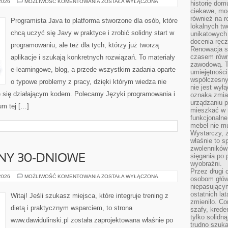
TRENDY
 2026
MOŻLIWOŚĆ KOMENTOWANIA
ZOSTAŁA WYŁĄCZONA
historię dom
W
ciekawe, mo
PROGRAMOWANIU
również na r
Programista Java to platforma stworzone dla osób, które
lokalnych tw
chcą uczyć się Javy w praktyce i zrobić solidny start w
unikatowych
docenia ręcz
programowaniu, ale też dla tych, którzy już tworzą
Renowacja st
czasem równ
aplikacje i szukają konkretnych rozwiązań. To materiały
zawodową. To
e-learningowe, blog, a przede wszystkim zadania oparte
umiejętnośc
współczesny
o typowe problemy z pracy, dzięki którym wiedza nie
nie jest wył
taje się działającym kodem. Polecamy Języki programowania i
oznaka zmian
urządzaniu p
um tej […]
mieszkać w m
funkcjonalne
mebel nie mu
Wystarczy, ż
właśnie to s
zwolenników 
sięgania po p
NY 30-DNIOWE
wyobraźni.
Przez długi 
WYZWANIA
 2026
MOŻLIWOŚĆ KOMENTOWANIA
ZOSTAŁA WYŁĄCZONA
osobom głów
I
niepasujący
PLANY
30-
ostatnich la
Witaj! Jeśli szukasz miejsca, które integruje trening z
DNIOWE
zmieniło. Co
dietą i praktycznym wsparciem, to strona
szafy, krede
tylko solidną
www.dawidulinski.pl została zaprojektowana właśnie po
trudno szuk