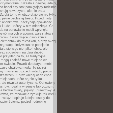
ntymentalne. Krzesło z dawnej jadalni,
po babci czy stół pamiętający rodzinne
skują nowe życie, ale nie tracą
zięki temu wnętrze staje się nie tylko
eż pełne osobistej treści. Przedmioty
yć anonimowe. Zaczynają opowiadać
u i ludzi, którzy w nim mieszkają. Co
da na odnawianie mebli wpłynęła
ozwój małych pracowni, warsztatów i
órców. Coraz więcej osób szuka
 elementów do mieszkań, a przy okazji
ną pracę i indywidualne podejście.
ała się więc nie tylko hobby, ale
ież sposobem na działalność
 przykład na to, że tradycyjne
i mogą znaleźć nowe miejsce we
m świecie. Powrót do starych mebli
ącznie chwilową modą. To raczej
y myślenia o przedmiotach, jakości i
rzestrzeni. Coraz więcej osób chce
iejscach, które są nie tylko
, ale również autentyczne. Odnowiony
si być idealny w sensie fabrycznym.
e będzie trwały, piękny i prawdziwy. A
prawia, że renowacja zyskuje tak wielu
i wciąż inspiruje kolejne osoby do
apier ścierny, pędzel i odrobinę