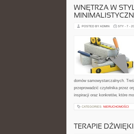
WNĘTRZA W STY
MINIMALISTYCZ
POSTED BY ADMIN
STY - 7 - 2
domów samowystarczalnych. Treśc
przeprowadzić czytelnika przez or
inspiracji oraz konkretów, które m
CATEGORIES:
NIERUCHOMOŚCI
TERAPIE DŹWIĘK