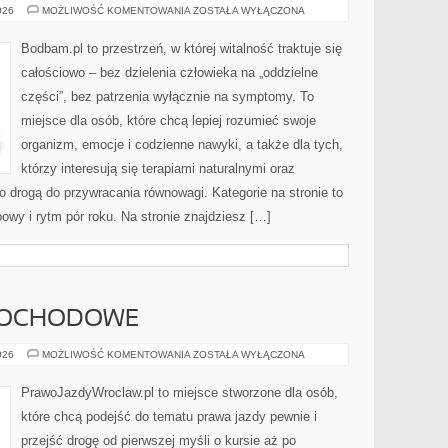
TERAPIE
026
MOŻLIWOŚĆ KOMENTOWANIA
ZOSTAŁA WYŁĄCZONA
DŹWIĘKIEM
I
MUZYKOTERAPIA
Bodbam.pl to przestrzeń, w której witalność traktuje się
całościowo – bez dzielenia człowieka na „oddzielne
części”, bez patrzenia wyłącznie na symptomy. To
miejsce dla osób, które chcą lepiej rozumieć swoje
organizm, emocje i codzienne nawyki, a także dla tych,
którzy interesują się terapiami naturalnymi oraz
 drogą do przywracania równowagi. Kategorie na stronie to
owy i rytm pór roku. Na stronie znajdziesz […]
MOCHODOWE
AKCESORIA
026
MOŻLIWOŚĆ KOMENTOWANIA
ZOSTAŁA WYŁĄCZONA
SAMOCHODOWE
PrawoJazdyWroclaw.pl to miejsce stworzone dla osób,
które chcą podejść do tematu prawa jazdy pewnie i
przejść drogę od pierwszej myśli o kursie aż po