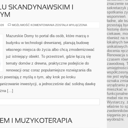
znaczenie se
LU SKANDYNAWSKIM I
sekretarzyk 
spotkania zy
NYM
wspomnień. D
ładne, ale t
przestają b
WNĘTRZA
026
MOŻLIWOŚĆ KOMENTOWANIA
ZOSTAŁA WYŁĄCZONA
W
historię dom
STYLU
ciekawe, mo
SKANDYNAWSKIM
Mazurskie Domy to portal dla osób, które marzą o
I
również na r
MINIMALISTYCZNYM
lokalnych tw
budynku w technologii drewnianej, planują budowę
unikatowych
własnego miejsca do życia albo chcą zmodernizować
docenia ręcz
Renowacja st
już istniejący obiekt. To przestrzeń, gdzie łączą się
czasem równ
tematy domów z drewna, praktyczne podejście do
zawodową. To
umiejętnośc
renowacji oraz coraz popularniejsze rozwiązania dla
współczesny
nie jest wył
i powstają z myślą o tym, aby krok po kroku
oznaka zmian
ganizowanie inwestycji, a jednocześnie dać solidną dawkę
urządzaniu p
mieszkać w m
ożna […]
funkcjonalne
mebel nie mu
Wystarczy, ż
właśnie to s
zwolenników 
sięgania po p
wyobraźni.
IEM I MUZYKOTERAPIA