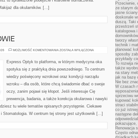
iesz tu sprawdzone podejście i klarowne tłumaczenia.
Przeciwnie, 
kijaż dla okularników. […]
ze starym da
jasne ściany
doskonale w
duszą. Taki 
przestrzeń st
katalogowa i
domowników. 
OWIE
tworzy włas
technik i mat
planować kol
EKOLOGIA
026
MOŻLIWOŚĆ KOMENTOWANIA
ZOSTAŁA WYŁĄCZONA
I
sposoby zab
ZDROWIE
przykłady c
Express Optyk to platforma, w którym medycyna oka
To rozwija n
także wyobra
spotyka się z praktyką dnia powszedniego. To centrum
na stary meb
wiedzy poświęcony wzrokowi oraz kondycji narządu
jak na bazę
Nie bez znac
wzroku – dla osób, które chcą świadomie dbać o swoje
W czasach n
wyposażenia
oczy, zanim pojawi się kłopot. Jeśli interesuje Cię
sprzeciwu w
prewencja, badania, a także korekcja okularowa i nawyki
kupować kole
straci stabi
jdziesz tu wiele tematów opisanych przystępnie. Ciekawe
co już istnie
i Stomatologia. W centrum tej strony jest użytkownik […]
następne dek
odpowiedzial
pokazujące, 
Renowacja st
Często odna
dziadkach lu