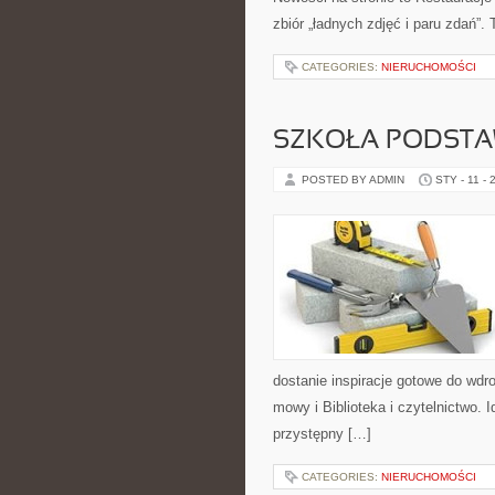
zbiór „ładnych zdjęć i paru zdań”. 
CATEGORIES:
NIERUCHOMOŚCI
SZKOŁA PODST
POSTED BY ADMIN
STY - 11 - 
dostanie inspiracje gotowe do wdro
mowy i Biblioteka i czytelnictwo. I
przystępny […]
CATEGORIES:
NIERUCHOMOŚCI