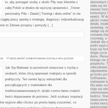
to, aby pomagać osoby z okolic Piły oraz klientów z
elementach 
stała się ni
całej Polski w drodze do wyższej sprawności. „Trener
również for
konsumpcji i
personalny Piła – Dawid | Treningi i dieta online” to nie
wnętrz. W d
iągłej pracy opartej o strategię, diagnozę i indywidualizację
jakość mater
detale, trwa
rie to Zdrowe przepisy i pomysły […]
sprawiają, ż
nadaje się d
zostawia śla
zużywają, a
Jednak dla m
punkt wyjści
kryje się hi
drugie życie
domu. Renowa
KOSMETYKI
026
MOŻLIWOŚĆ KOMENTOWANIA
ZOSTAŁA WYŁĄCZONA
którego nie 
pośpiechu. T
zdecydować,
Jak Się Malować to przestrzeń stworzone z myślą o
odpowiednie 
osobach, które chcą opanować makijażu w sposób
po kroku prz
Szlifowanie,
praktyczny. Ten serwis łączy wskazówki dla
malowanie l
początkujących z materiałami dla
Dla wielu os
staje się od
średniozaawansowanych, dzięki czemu łatwo znaleźć
zdominowanej
bodźce. Star
treści dopasowane do poziomu. Jeśli szukasz inspiracji
nowoczesne 
kie wyjście albo chcesz po prostu lepiej zrozumieć, co
trzeba tworz
wykorzystać