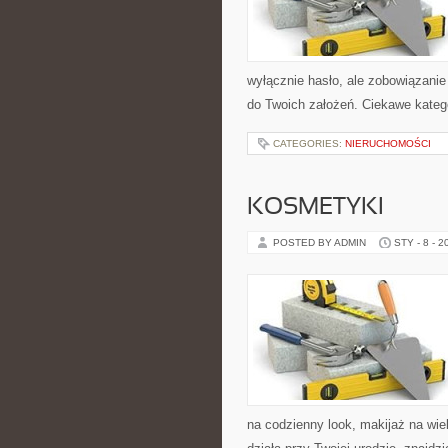
wyłącznie hasło, ale zobowiązanie c
do Twoich założeń. Ciekawe katego
CATEGORIES:
NIERUCHOMOŚCI
KOSMETYKI
POSTED BY ADMIN
STY - 8 - 2
na codzienny look, makijaż na wiel