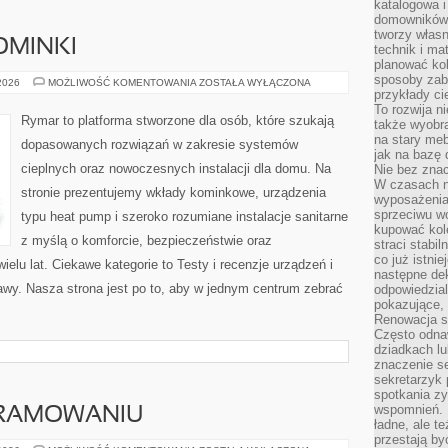
katalogowa i
domowników. 
tworzy włas
OMINKI
technik i mat
planować kol
sposoby zab
OGRZEWANIE
 2026
MOŻLIWOŚĆ KOMENTOWANIA
ZOSTAŁA WYŁĄCZONA
I
przykłady c
KOMINKI
To rozwija n
Rymar to platforma stworzone dla osób, które szukają
także wyobra
na stary meb
dopasowanych rozwiązań w zakresie systemów
jak na bazę
cieplnych oraz nowoczesnych instalacji dla domu. Na
Nie bez znac
W czasach n
stronie prezentujemy wkłady kominkowe, urządzenia
wyposażenia
sprzeciwu w
typu heat pump i szeroko rozumiane instalacje sanitarne
kupować kole
z myślą o komforcie, bezpieczeństwie oraz
straci stabi
co już istnie
elu lat. Ciekawe kategorie to Testy i recenzje urządzeń i
następne dek
prawy. Nasza strona jest po to, aby w jednym centrum zebrać
odpowiedzial
pokazujące, 
Renowacja st
Często odna
dziadkach lu
znaczenie se
sekretarzyk 
spotkania zy
wspomnień. D
GRAMOWANIU
ładne, ale t
przestają b