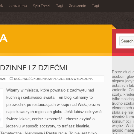
ek
Jerozolima
Tagi
Znaczenie
Tagi
Spis Treści
SUB
JA
ZINNE I Z DZIEĆMI
Przez długi 
osobom głów
RESTAURACJE
2026
MOŻLIWOŚĆ KOMENTOWANIA
ZOSTAŁA WYŁĄCZONA
niepasujący
RODZINNE
ostatnich la
I
Z
zmieniło. Co
Witamy w miejscu, które powstało z zachwytu nad
DZIEĆMI
szafy, krede
kuchnią i ciekawości świata. Ten blog kulinarny to
tylko solidną
trudno szuk
przewodnik po restauracjach w kraju nad Wisłą oraz w
elementach 
najciekawszych regionach globu. Jeśli lubisz odkrywać
stała się ni
również for
świeże lokale, cenisz szczerość i chcesz czytać o
konsumpcji i
wnętrz. W d
jedzeniu w sposób soczysty, to trafiasz idealnie.
jakość mater
Tematyczne i Nietypowe i Restauracje. To nie jest tylko