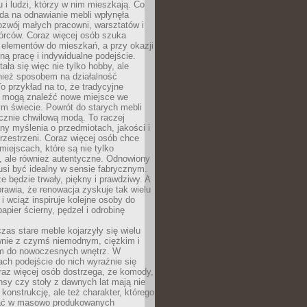
u i ludzi, którzy w nim mieszkają. Co
da na odnawianie mebli wpłynęła
ozwój małych pracowni, warsztatów i
órców. Coraz więcej osób szuka
 elementów do mieszkań, a przy okazji
ną pracę i indywidualne podejście.
ała się więc nie tylko hobby, ale
ież sposobem na działalność
 przykład na to, że tradycyjne
i mogą znaleźć nowe miejsce we
m świecie. Powrót do starych mebli
ącznie chwilową modą. To raczej
y myślenia o przedmiotach, jakości i
rzestrzeni. Coraz więcej osób chce
iejscach, które są nie tylko
, ale również autentyczne. Odnowiony
si być idealny w sensie fabrycznym.
e będzie trwały, piękny i prawdziwy. A
prawia, że renowacja zyskuje tak wielu
i wciąż inspiruje kolejne osoby do
apier ścierny, pędzel i odrobinę
czas stare meble kojarzyły się wielu
nie z czymś niemodnym, ciężkim i
m do nowoczesnych wnętrz. W
tach podejście do nich wyraźnie się
raz więcej osób dostrzega, że komody,
nsy czy stoły z dawnych lat mają nie
 konstrukcję, ale też charakter, którego
ać w masowo produkowanych