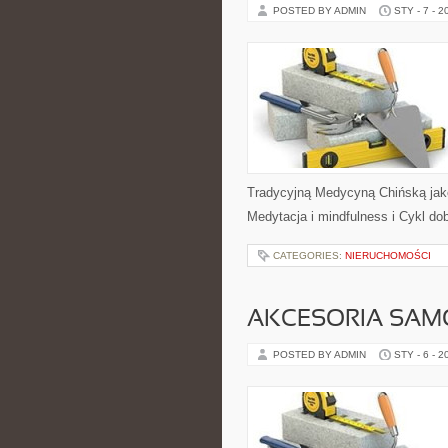
POSTED BY ADMIN
STY - 7 - 2
Tradycyjną Medycyną Chińską jako
Medytacja i mindfulness i Cykl dob
CATEGORIES:
NIERUCHOMOŚCI
AKCESORIA SA
POSTED BY ADMIN
STY - 6 - 2