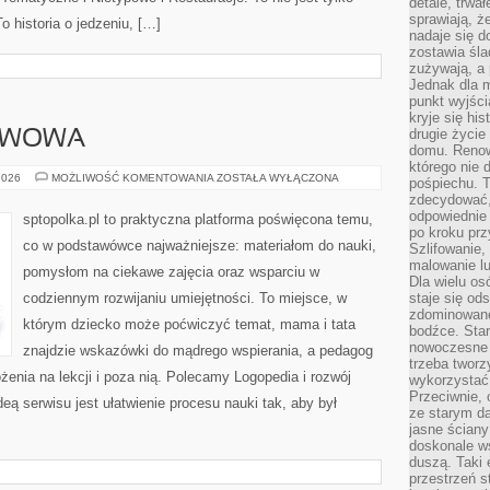
detale, trwa
sprawiają, ż
To historia o jedzeniu, […]
nadaje się d
zostawia śla
zużywają, a
Jednak dla m
punkt wyjści
kryje się hi
drugie życie
AWOWA
domu. Renowa
którego nie 
SZKOŁA
2026
MOŻLIWOŚĆ KOMENTOWANIA
ZOSTAŁA WYŁĄCZONA
pośpiechu. T
PODSTAWOWA
zdecydować,
odpowiednie 
sptopolka.pl to praktyczna platforma poświęcona temu,
po kroku prz
co w podstawówce najważniejsze: materiałom do nauki,
Szlifowanie,
malowanie l
pomysłom na ciekawe zajęcia oraz wsparciu w
Dla wielu os
codziennym rozwijaniu umiejętności. To miejsce, w
staje się od
zdominowanej
którym dziecko może poćwiczyć temat, mama i tata
bodźce. Star
nowoczesne 
znajdzie wskazówki do mądrego wspierania, a pedagog
trzeba tworz
żenia na lekcji i poza nią. Polecamy Logopedia i rozwój
wykorzystać
Przeciwnie, 
deą serwisu jest ułatwienie procesu nauki tak, aby był
ze starym da
jasne ściany
doskonale w
duszą. Taki 
przestrzeń st