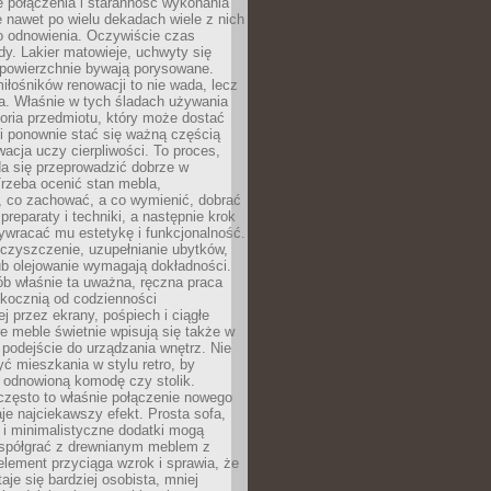
łe połączenia i staranność wykonania
e nawet po wielu dekadach wiele z nich
o odnowienia. Oczywiście czas
dy. Lakier matowieje, uchwyty się
 powierzchnie bywają porysowane.
iłośników renowacji to nie wada, lecz
a. Właśnie w tych śladach używania
storia przedmiotu, który może dostać
 i ponownie stać się ważną częścią
cja uczy cierpliwości. To proces,
da się przeprowadzić dobrze w
rzeba ocenić stan mebla,
 co zachować, a co wymienić, dobrać
preparaty i techniki, a następnie krok
ywracać mu estetykę i funkcjonalność.
 czyszczenie, uzupełnianie ubytków,
ub olejowanie wymagają dokładności.
ób właśnie ta uważna, ręczna praca
skocznią od codzienności
 przez ekrany, pośpiech i ciągłe
e meble świetnie wpisują się także w
podejście do urządzania wnętrz. Nie
yć mieszkania w stylu retro, by
 odnowioną komodę czy stolik.
często to właśnie połączenie nowego
je najciekawszy efekt. Prosta sofa,
 i minimalistyczne dodatki mogą
spółgrać z drewnianym meblem z
element przyciąga wzrok i sprawia, że
aje się bardziej osobista, mniej