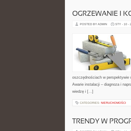
OGRZEWANIE I K
POSTED BY ADMIN
STY - 10 -
oszczędnościach w perspektywie wi
Awarie instalacji – diagnoza i na
wiedzę i […]
CATEGORIES:
NIERUCHOMOŚCI
TRENDY W PRO