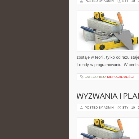
POSTED BY ADMIN
STY - 10 -
zostaje w teorii, tylko od razu s
Trendy w programowaniu. W centr
CATEGORIES:
NIERUCHOMOŚCI
WYZWANIA I PLA
POSTED BY ADMIN
STY - 10 -