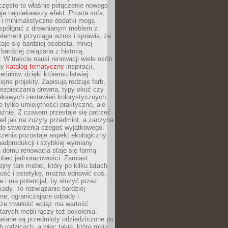
często to właśnie połączenie nowego
je najciekawszy efekt. Prosta sofa,
 i minimalistyczne dodatki mogą
spółgrać z drewnianym meblem z
element przyciąga wzrok i sprawia, że
aje się bardziej osobista, mniej
 bardziej związana z historią
W trakcie nauki renowacji wiele osób
ny
katalog tematyczny
inspiracji,
eriałów, dzięki któremu łatwiej
ejne projekty. Zapisują rodzaje farb,
ezpieczania drewna, typy okuć czy
iekawych zestawień kolorystycznych.
ie tylko umiejętności praktyczne, ale
źnię. Z czasem przestaje się patrzeć
el jak na zużyty przedmiot, a zaczyna
 do stworzenia czegoś wyjątkowego.
zenia pozostaje aspekt ekologiczny.
adprodukcji i szybkiej wymiany
 domu renowacja staje się formą
obec jednorazowości. Zamiast
jny tani mebel, który po kilku latach
lność i estetykę, można odnowić coś,
je i ma potencjał, by służyć przez
ady. To rozwiązanie bardziej
ne, ograniczające odpady i
że trwałość wciąż ma wartość.
arych mebli łączy też pokolenia.
wiane są przedmioty odziedziczone po
b rodzicach, a więc takie, które mają