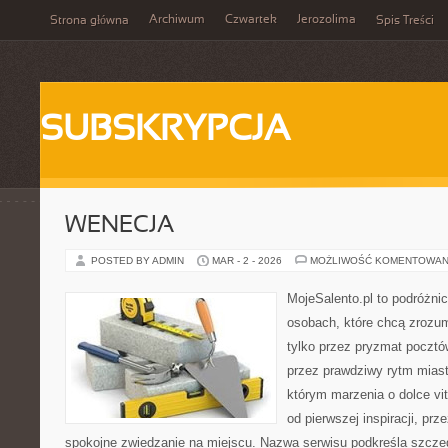
Archiwum
Czwartek
Jerozolima
Strona główna
Spis Treści
SUBSKRYPCJA
WENECJA
POSTED BY ADMIN
MAR - 2 - 2026
MOŻLIWOŚĆ KOMENTOWAN
MojeSalento.pl to podróżni
osobach, które chcą zrozu
tylko przez pryzmat pocztó
przez prawdziwy rytm miast
którym marzenia o dolce vit
od pierwszej inspiracji, pr
spokojne zwiedzanie na miejscu. Nazwa serwisu podkreśla szczeg