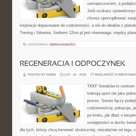
samopoczuciem, a podejście
Jeśli szukasz sprawdzonych
chcesz uporządkować swoje 
inspiracje dopasowane do codzienności, a nie do ideałów z plakat
Trening i Siłownia. Sednem 12ton.pl jest równowaga: między plan
CATEGORIES:
NIERUCHOMOŚCI
REGENERACJA I ODPOCZYNEK
POSTED BY ADMIN
LUT - 24 - 2026
MOŻLIWOŚĆ KOMENTOWA
TKKF Sieraków to centrum w
traktują sport nie jako jedn
proces. Serwis łączy podej
codziennością: pokazuje, 
po kroku, jak dbać o bezpie
umiejętności w duchu świad
dla tych, którzy chcą trenować skuteczniej, niezależnie od tego, c