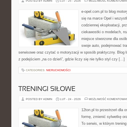
POSTED BY ADMIN
LUT - 25 - 2026
MOŻLIWOŚĆ KOMENTOWA
e-opel.com.pl to blog motor
się na marce Opel i wszyst
codziennej eksploatacji, pr
ciekawostki o modelach, ro
miejsce stworzone dla osób
swoje auto, podejmować tra
serwisowe oraz czytać o motoryzacji w sposób praktyczny. Blog
z podejściem „na co dzień”, gdzie liczy się nie tylko styl czy […]
CATEGORIES:
NIERUCHOMOŚCI
TRENINGI SIŁOWE
POSTED BY ADMIN
LUT - 24 - 2026
MOŻLIWOŚĆ KOMENTOWA
12ton.pl to przestrzeń dla 
formę, zmienić sylwetkę ora
To serwis, w którym trening