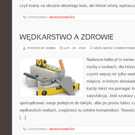
czyli krainy na obcasie włoskiego buta, ale klimat strony wykracz
CATEGORIES:
NIERUCHOMOŚCI
WĘDKARSTWO A ZDROWIE
POSTED BY ADMIN
LUT - 26 - 2026
MOŻLIWOŚĆ KOMENTOWA
Nadorsze-haller.pl to serwi
myślą o osobach, dla który
czymś więcej niż tylko we
miejsce, w którym doświadc
każdy tekst ma pomagać ło
satysfakcją. Jeśli szukasz
uporządkować swoje podejście do taktyki, albo po prostu lubisz c
wędkarskich realiach, znajdziesz tu solidne kompendium. Nowości
[…]
CATEGORIES:
NIERUCHOMOŚCI