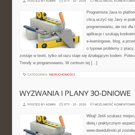
POSTED BY ADMIN
STY - 10 - 2026
MOŻLIWOŚĆ KOMENTOWA
Programista Java to platfo
chcą uczyć się Javy w prakt
programowaniu, ale też dla 
aplikacje i szukają konkret
e-learningowe, blog, a prz
o typowe problemy z pracy,
zostaje w teorii, tylko od razu staje się działającym kodem. Pol
Trendy w programowaniu. W centrum tej […]
CATEGORIES:
NIERUCHOMOŚCI
WYZWANIA I PLANY 30-DNIOWE
POSTED BY ADMIN
STY - 10 - 2026
MOŻLIWOŚĆ KOMENTOWA
Witaj! Jeśli szukasz miejsca
dietą i praktycznym wsparc
www.dawidulinski.pl został