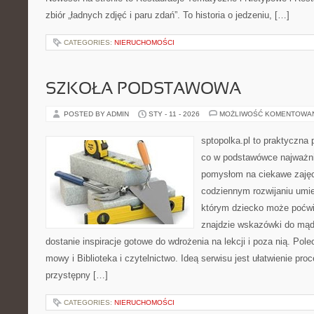
zbiór „ładnych zdjęć i paru zdań”. To historia o jedzeniu, […]
CATEGORIES:
NIERUCHOMOŚCI
SZKOŁA PODSTAWOWA
POSTED BY ADMIN
STY - 11 - 2026
MOŻLIWOŚĆ KOMENTOWA
sptopolka.pl to praktyczna
co w podstawówce najważni
pomysłom na ciekawe zajęc
codziennym rozwijaniu umie
którym dziecko może poćwi
znajdzie wskazówki do mąd
dostanie inspiracje gotowe do wdrożenia na lekcji i poza nią. Pol
mowy i Biblioteka i czytelnictwo. Ideą serwisu jest ułatwienie pro
przystępny […]
CATEGORIES:
NIERUCHOMOŚCI