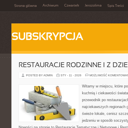
Archiwum
Czwartek
Jerozolima
Strona główna
Spis Treści
SUBSKRYPCJA
RESTAURACJE RODZINNE I Z DZI
POSTED BY ADMIN
STY - 11 - 2026
MOŻLIWOŚĆ KOMENTOWA
Witamy w miejscu, które p
kuchnią i ciekawości świata
przewodnik po restauracjac
najciekawszych regionach g
świeże lokale, cenisz szcz
jedzeniu w sposób soczysty, 
Nowości na stronie to Restauracje Tematyczne i Nietypowe i Restau