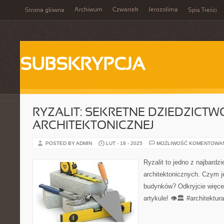
Archiwum
Czwartek
Jerozolima
Strona główna
Spis Treści
SUBSKRYPCJA
RYZALIT: SEKRETNE DZIEDZICTW
ARCHITEKTONICZNEJ
POSTED BY ADMIN
LUT - 18 - 2025
MOŻLIWOŚĆ KOMENTOWA
Ryzalit to jedno z najbardz
architektonicznych. Czym j
budynków? Odkryjcie więc
artykule! 👁️🏛️ #architektur