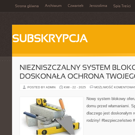
Archiwum
Czwartek
Jerozolima
Strona główna
Spis Treści
SUBSKRYPCJA
NIEZNISZCZALNY SYSTEM BLOK
DOSKONAŁA OCHRONA TWOJE
POSTED BY ADMIN
KWI - 22 - 2025
MOŻLIWOŚĆ KOMENTOWA
Nowy system blokowy oferu
domu przed włamaniami. Spr
dlaczego jest doskonałym r
rodziny! #bezpieczeństwo 