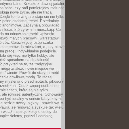
ntymentalne. Krzesło z dawnej jadalni,
po babci czy stół pamiętający rodzinne
skują nowe życie, ale nie tracą
zięki temu wnętrze staje się nie tylko
eż pełne osobistej treści. Przedmioty
yć anonimowe. Zaczynają opowiadać
u i ludzi, którzy w nim mieszkają. Co
da na odnawianie mebli wpłynęła
ozwój małych pracowni, warsztatów i
órców. Coraz więcej osób szuka
 elementów do mieszkań, a przy okazji
ną pracę i indywidualne podejście.
ała się więc nie tylko hobby, ale
ież sposobem na działalność
 przykład na to, że tradycyjne
i mogą znaleźć nowe miejsce we
m świecie. Powrót do starych mebli
ącznie chwilową modą. To raczej
y myślenia o przedmiotach, jakości i
rzestrzeni. Coraz więcej osób chce
iejscach, które są nie tylko
, ale również autentyczne. Odnowiony
si być idealny w sensie fabrycznym.
e będzie trwały, piękny i prawdziwy. A
prawia, że renowacja zyskuje tak wielu
i wciąż inspiruje kolejne osoby do
apier ścierny, pędzel i odrobinę