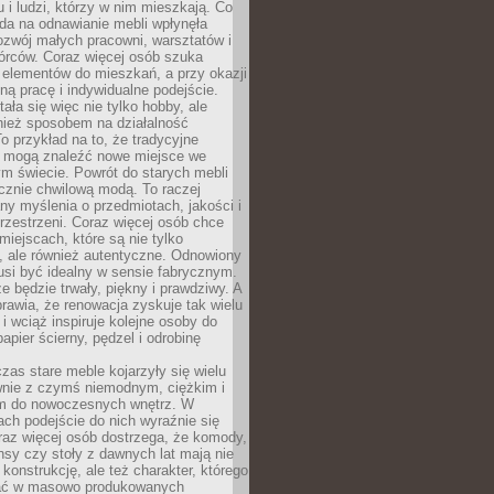
u i ludzi, którzy w nim mieszkają. Co
da na odnawianie mebli wpłynęła
ozwój małych pracowni, warsztatów i
órców. Coraz więcej osób szuka
 elementów do mieszkań, a przy okazji
ną pracę i indywidualne podejście.
ała się więc nie tylko hobby, ale
ież sposobem na działalność
 przykład na to, że tradycyjne
i mogą znaleźć nowe miejsce we
m świecie. Powrót do starych mebli
ącznie chwilową modą. To raczej
y myślenia o przedmiotach, jakości i
rzestrzeni. Coraz więcej osób chce
iejscach, które są nie tylko
, ale również autentyczne. Odnowiony
si być idealny w sensie fabrycznym.
e będzie trwały, piękny i prawdziwy. A
prawia, że renowacja zyskuje tak wielu
i wciąż inspiruje kolejne osoby do
apier ścierny, pędzel i odrobinę
czas stare meble kojarzyły się wielu
nie z czymś niemodnym, ciężkim i
m do nowoczesnych wnętrz. W
tach podejście do nich wyraźnie się
raz więcej osób dostrzega, że komody,
nsy czy stoły z dawnych lat mają nie
 konstrukcję, ale też charakter, którego
ać w masowo produkowanych