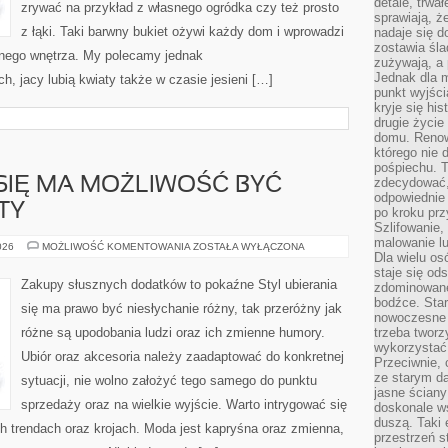
detale, trwa
zrywać na przykład z własnego ogródka czy też prosto
sprawiają, ż
z łąki. Taki barwny bukiet ożywi każdy dom i wprowadzi
nadaje się d
zostawia śla
tnego wnętrza. My polecamy jednak
zużywają, a
Jednak dla m
h, jacy lubią kwiaty także w czasie jesieni […]
punkt wyjści
kryje się hi
drugie życie
domu. Renowa
którego nie 
pośpiechu. T
 SIĘ MA MOŻLIWOŚĆ BYĆ
zdecydować,
odpowiednie 
TY
po kroku prz
Szlifowanie,
malowanie l
STYL
026
MOŻLIWOŚĆ KOMENTOWANIA
ZOSTAŁA WYŁĄCZONA
Dla wielu os
UBIERANIA
SIĘ
staje się od
MA
Zakupy słusznych dodatków to pokaźne Styl ubierania
zdominowanej
MOŻLIWOŚĆ
BYĆ
bodźce. Star
się ma prawo być niesłychanie różny, tak przeróżny jak
BARDZO
nowoczesne 
ROZMAITY
różne są upodobania ludzi oraz ich zmienne humory.
trzeba tworz
wykorzystać
Ubiór oraz akcesoria należy zaadaptować do konkretnej
Przeciwnie, 
ze starym da
sytuacji, nie wolno założyć tego samego do punktu
jasne ściany
sprzedaży oraz na wielkie wyjście. Warto intrygować się
doskonale w
duszą. Taki 
h trendach oraz krojach. Moda jest kapryśna oraz zmienna,
przestrzeń st