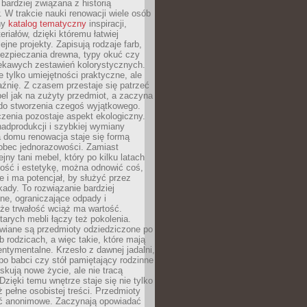
 bardziej związana z historią
W trakcie nauki renowacji wiele osób
ny
katalog tematyczny
inspiracji,
eriałów, dzięki któremu łatwiej
ejne projekty. Zapisują rodzaje farb,
ezpieczania drewna, typy okuć czy
iekawych zestawień kolorystycznych.
ie tylko umiejętności praktyczne, ale
źnię. Z czasem przestaje się patrzeć
el jak na zużyty przedmiot, a zaczyna
 do stworzenia czegoś wyjątkowego.
zenia pozostaje aspekt ekologiczny.
adprodukcji i szybkiej wymiany
 domu renowacja staje się formą
obec jednorazowości. Zamiast
jny tani mebel, który po kilku latach
lność i estetykę, można odnowić coś,
je i ma potencjał, by służyć przez
ady. To rozwiązanie bardziej
ne, ograniczające odpady i
że trwałość wciąż ma wartość.
arych mebli łączy też pokolenia.
wiane są przedmioty odziedziczone po
b rodzicach, a więc takie, które mają
ntymentalne. Krzesło z dawnej jadalni,
po babci czy stół pamiętający rodzinne
skują nowe życie, ale nie tracą
zięki temu wnętrze staje się nie tylko
eż pełne osobistej treści. Przedmioty
yć anonimowe. Zaczynają opowiadać