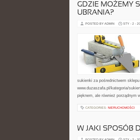
GDZIE MOŻEMY S
UBRANIA?
POSTED BY ADMIN
STY - 2 - 2
sukienki za pośrednictwem sklepu
www.duzaszafa.pl/kategoria/sukien
pięknem, ale również porządnym w
CATEGORIES:
NIERUCHOMOŚCI
W JAKI SPOSÓB 
POSTED BY ADMIN
STY - 2 - 2