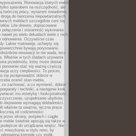
wyposażenia. Renowacja starych mebli
e tylko sposobem na oszczędność, ale
mą twórczej pracy, wyrazem świadomej
 drogą do tworzenia niepowtarzalnych
awnych meblach szczególnie ceni się
iałów. Lite drewno, dopracowane
łe połączenia i staranność wykonania
e nawet po wielu dekadach wiele z nich
o odnowienia. Oczywiście czas
dy. Lakier matowieje, uchwyty się
 powierzchnie bywają porysowane.
iłośników renowacji to nie wada, lecz
a. Właśnie w tych śladach używania
storia przedmiotu, który może dostać
 i ponownie stać się ważną częścią
cja uczy cierpliwości. To proces,
da się przeprowadzić dobrze w
rzeba ocenić stan mebla,
 co zachować, a co wymienić, dobrać
preparaty i techniki, a następnie krok
ywracać mu estetykę i funkcjonalność.
 czyszczenie, uzupełnianie ubytków,
ub olejowanie wymagają dokładności.
ób właśnie ta uważna, ręczna praca
skocznią od codzienności
 przez ekrany, pośpiech i ciągłe
e meble świetnie wpisują się także w
podejście do urządzania wnętrz. Nie
yć mieszkania w stylu retro, by
 odnowioną komodę czy stolik.