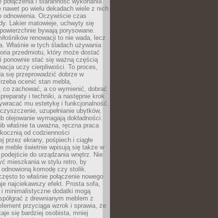
łe połączenia i staranność wykonania
e nawet po wielu dekadach wiele z nich
o odnowienia. Oczywiście czas
dy. Lakier matowieje, uchwyty się
 powierzchnie bywają porysowane.
iłośników renowacji to nie wada, lecz
a. Właśnie w tych śladach używania
storia przedmiotu, który może dostać
 i ponownie stać się ważną częścią
cja uczy cierpliwości. To proces,
da się przeprowadzić dobrze w
rzeba ocenić stan mebla,
 co zachować, a co wymienić, dobrać
preparaty i techniki, a następnie krok
ywracać mu estetykę i funkcjonalność.
 czyszczenie, uzupełnianie ubytków,
ub olejowanie wymagają dokładności.
ób właśnie ta uważna, ręczna praca
skocznią od codzienności
 przez ekrany, pośpiech i ciągłe
e meble świetnie wpisują się także w
podejście do urządzania wnętrz. Nie
yć mieszkania w stylu retro, by
 odnowioną komodę czy stolik.
często to właśnie połączenie nowego
je najciekawszy efekt. Prosta sofa,
 i minimalistyczne dodatki mogą
spółgrać z drewnianym meblem z
element przyciąga wzrok i sprawia, że
aje się bardziej osobista, mniej