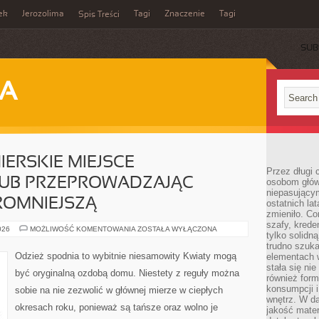
ek
Jerozolima
Tagi
Znaczenie
Tagi
Spis Treści
SUB
JA
IERSKIE MIEJSCE
Przez długi 
LUB PRZEPROWADZAJĄC
osobom głów
niepasujący
ROMNIEJSZĄ
ostatnich la
zmieniło. Co
szafy, krede
ARANŻUJĄC
026
MOŻLIWOŚĆ KOMENTOWANIA
ZOSTAŁA WYŁĄCZONA
tylko solidną
PIONIERSKIE
MIEJSCE
trudno szuk
ZAMIESZKANIA
Odzież spodnia to wybitnie niesamowity Kwiaty mogą
elementach 
LUB
stała się ni
PRZEPROWADZAJĄC
być oryginalną ozdobą domu. Niestety z reguły można
REMONT,
również for
NAJOGROMNIEJSZĄ
konsumpcji i
sobie na nie zezwolić w głównej mierze w ciepłych
wnętrz. W d
okresach roku, ponieważ są tańsze oraz wolno je
jakość mater