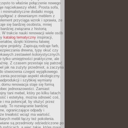
często to właśnie połączenie nowego
je najciekawszy efekt. Prosta sofa,
 i minimalistyczne dodatki mogą
spółgrać z drewnianym meblem z
element przyciąga wzrok i sprawia, że
aje się bardziej osobista, mniej
 bardziej związana z historią
W trakcie nauki renowacji wiele osób
ny
katalog tematyczny
inspiracji,
eriałów, dzięki któremu łatwiej
ejne projekty. Zapisują rodzaje farb,
ezpieczania drewna, typy okuć czy
iekawych zestawień kolorystycznych.
ie tylko umiejętności praktyczne, ale
źnię. Z czasem przestaje się patrzeć
el jak na zużyty przedmiot, a zaczyna
 do stworzenia czegoś wyjątkowego.
zenia pozostaje aspekt ekologiczny.
adprodukcji i szybkiej wymiany
 domu renowacja staje się formą
obec jednorazowości. Zamiast
jny tani mebel, który po kilku latach
lność i estetykę, można odnowić coś,
je i ma potencjał, by służyć przez
ady. To rozwiązanie bardziej
ne, ograniczające odpady i
że trwałość wciąż ma wartość.
arych mebli łączy też pokolenia.
wiane są przedmioty odziedziczone po
b rodzicach, a więc takie, które mają