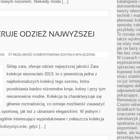
ym nowym sezonem. Niekiedy moda […]
katalogowa i
domowników. 
tworzy włas
technik i mat
planować kol
sposoby zab
przykłady c
ERUJE ODZIEŻ NAJWYŻSZEJ
To rozwija n
także wyobra
na stary meb
jak na bazę
Nie bez znac
SKLEP
026
MOŻLIWOŚĆ KOMENTOWANIA
ZOSTAŁA WYŁĄCZONA
W czasach n
ZARA,
OFERUJE
wyposażenia
ODZIEŻ
Sklep zara, oferuje odzież najwyższej jakości Zara
sprzeciwu w
NAJWYŻSZEJ
kupować kole
JAKOŚCI
kolekcje wiosna-lato 2013, to z pewnością jedna z
straci stabi
co już istnie
najdoskonalszych kolekcji tego sezonu, która
następne dek
przedstawia bardzo różnorodne kroje, kolory i przy tym
odpowiedzial
pokazujące, 
niesamowicie modne. Kolekcja ta charakteryzuje się
Renowacja st
głównie rozmaitością, co istnieje możliwość zauważyć
Często odna
dziadkach lu
 sportową, jak też z ubraniami eleganckimi. W jednym i
znaczenie se
sekretarzyk 
ególnie interesująco wyprodukowane i zwłaszcza kolekcja
spotkania zy
 kolorystycznie, gdyż […]
wspomnień. D
ładne, ale t
przestają b