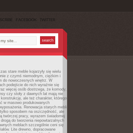
SCRIBE
FACEBOOK
TWITTER
czas stare meble kojarzyły się wielu
nie z czymś niemodnym, ciężkim i
m do nowoczesnych wnętrz. W
tach podejście do nich wyraźnie się
raz więcej osób dostrzega, że komody,
nsy czy stoły z dawnych lat mają nie
 konstrukcję, ale też charakter, którego
ać w masowo produkowanych
wyposażenia. Renowacja starych mebli
e tylko sposobem na oszczędność, ale
mą twórczej pracy, wyrazem świadomej
 drogą do tworzenia niepowtarzalnych
awnych meblach szczególnie ceni się
iałów. Lite drewno, dopracowane