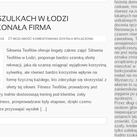
historię dom
ciekawe, mo
również na r
lokalnych tw
SZULKACH W ŁODZI
unikatowych
docenia ręcz
ONAŁA FIRMA
Renowacja st
czasem równ
zawodową. To
NADRUKI
026
MOŻLIWOŚĆ KOMENTOWANIA
ZOSTAŁA WYŁĄCZONA
NA
umiejętnośc
KOSZULKACH
współczesny
W
Siłownia Teofilów oferuje bogaty zakres zajęć Siłownia
ŁODZI
nie jest wył
WYKONUJE
oznaka zmian
Teofilów w Łodzi, proponuje bardzo szeroką ofertę
DOSKONAŁA
urządzaniu p
FIRMA
rekreacji, jaka da szansę osiągnąć wyjątkowo korzystną
mieszkać w m
funkcjonalne
sylwetkę, ale również bardzo korzystnie wpłynie na
mebel nie mu
formę fizyczną każdego, kto zdecyduje się skorzystać z
Wystarczy, ż
właśnie to s
oferty tej siłowni. Fitness Teofilów, prowadzony jest
zwolenników 
sięgania po p
zy trafnie dostosowują trening pod klientów, żeby
wyobraźni.
tness, przeprowadzane były etapowo, dzięki czemu
Przez długi 
osobom głów
ze przyswajać wysiłek […]
niepasujący
ostatnich la
zmieniło. Co
szafy, krede
tylko solidną
trudno szuk