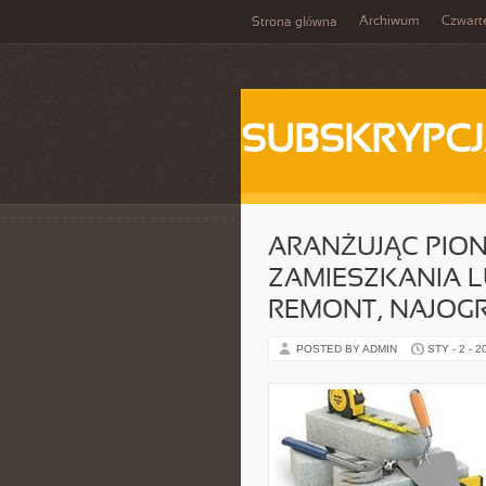
Archiwum
Czwart
Strona główna
SUBSKRYPC
ARANŻUJĄC PION
ZAMIESZKANIA 
REMONT, NAJOG
POSTED BY ADMIN
STY - 2 - 2