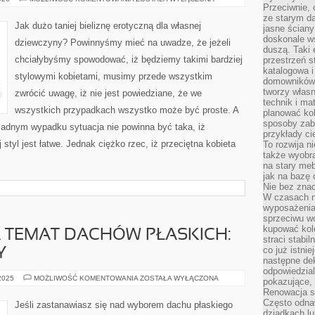
JAKI
Przeciwnie, 
SPOSÓB
ze starym da
DBAĆ
Jak dużo taniej bieliznę erotyczną dla własnej
jasne ściany
O
SWÓJ
doskonale w
dziewczyny? Powinnyśmy mieć na uwadze, że jeżeli
STYL?
duszą. Taki 
chciałybyśmy spowodować, iż będziemy takimi bardziej
przestrzeń st
katalogowa i
stylowymi kobietami, musimy przede wszystkim
domowników. 
tworzy włas
zwrócić uwagę, iż nie jest powiedziane, że we
technik i mat
wszystkich przypadkach wszystko może być proste. A
planować kol
sposoby zab
adnym wypadku sytuacja nie powinna być taka, iż
przykłady c
styl jest łatwe. Jednak ciężko rzec, iż przeciętna kobieta
To rozwija n
także wyobra
na stary meb
jak na bazę
Nie bez znac
W czasach n
wyposażenia
sprzeciwu w
kupować kole
 TEMAT DACHÓW PŁASKICH:
straci stabi
co już istnie
Y
następne dek
odpowiedzial
ROZWAŻANIA
 2025
MOŻLIWOŚĆ KOMENTOWANIA
ZOSTAŁA WYŁĄCZONA
pokazujące, 
NA
Renowacja st
TEMAT
DACHÓW
Często odna
Jeśli zastanawiasz się nad wyborem dachu płaskiego
PŁASKICH:
dziadkach lu