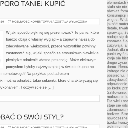
elementach 
PORO TANIEJ KUPIĆ
stała się ni
również for
konsumpcji i
wnętrz. W d
GDZIE
026
MOŻLIWOŚĆ KOMENTOWANIA
ZOSTAŁA WYŁĄCZONA
jakość mater
MOŻEMY
SPORO
detale, trwa
TANIEJ
W jaki sposób piękniej się prezentować? Te panie, które
sprawiają, ż
KUPIĆ
nadaje się d
UBRANIA?
bardzo dbają o własny wygląd – a zapewne należą do
zostawia śla
zużywają, a
zdecydowanej większości, przede wszystkim powinny
Jednak dla m
zastanowić się, w jaki sposób za stosunkowo niewielkie
punkt wyjści
kryje się hi
pieniądze odmienić własną prezencję. Może ciekawym
drugie życie
pomysłem byłoby najzwyczajniej w świecie kupno np.
domu. Renowa
którego nie 
 internetowego? Na przykład pod adresem
pośpiechu. T
zdecydować,
ki można odnaleźć takie sukienki, które charakteryzują się
odpowiednie 
ykonaniem. I oczywiście ze […]
po kroku prz
Szlifowanie,
malowanie l
Dla wielu os
staje się od
zdominowanej
bodźce. Star
DBAĆ O SWÓJ STYL?
nowoczesne 
trzeba tworz
wykorzystać
W
026
MOŻLIWOŚĆ KOMENTOWANIA
ZOSTAŁA WYŁĄCZONA