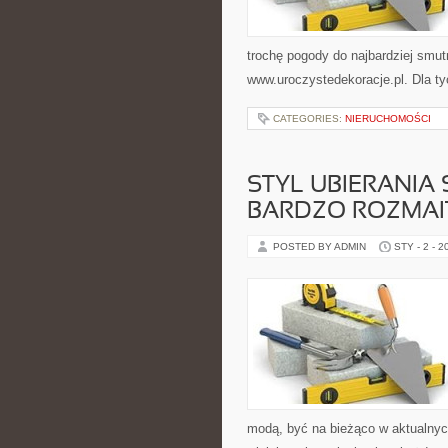
trochę pogody do najbardziej smu
www.uroczystedekoracje.pl. Dla tyc
CATEGORIES:
NIERUCHOMOŚCI
STYL UBIERANIA
BARDZO ROZMAI
POSTED BY ADMIN
STY - 2 - 2
modą, być na bieżąco w aktualnyc