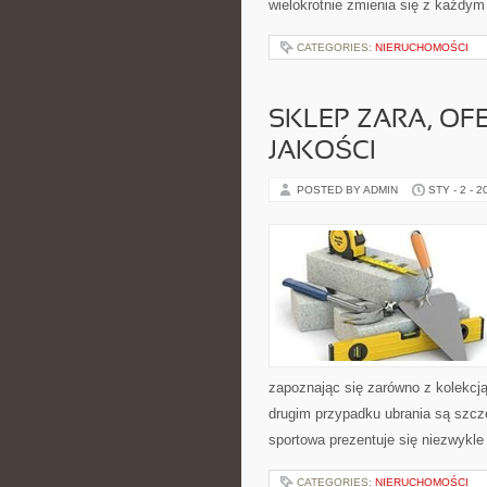
wielokrotnie zmienia się z każd
CATEGORIES:
NIERUCHOMOŚCI
SKLEP ZARA, OF
JAKOŚCI
POSTED BY ADMIN
STY - 2 - 2
zapoznając się zarówno z kolekcją
drugim przypadku ubrania są szcz
sportowa prezentuje się niezwykle
CATEGORIES:
NIERUCHOMOŚCI