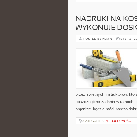
NADRUKI NA KO
WYKONUJE DOSK
POSTED BY ADMIN
STY - 2 - 2
przez świetnych instruktorów, któr
poszczególne zadania w ramach fi
organizm będzie mógł bardzo dobr
CATEGORIES:
NIERUCHOMOŚCI