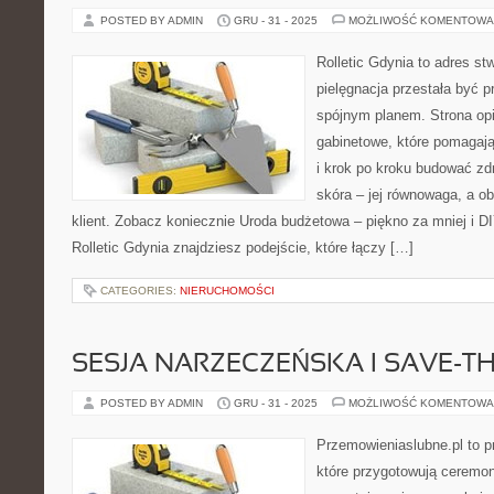
POSTED BY ADMIN
GRU - 31 - 2025
MOŻLIWOŚĆ KOMENTOWA
Rolletic Gdynia to adres s
pielęgnacja przestała być p
spójnym planem. Strona opi
gabinetowe, które pomagaj
i krok po kroku budować zd
skóra – jej równowaga, a obo
klient. Zobacz koniecznie Uroda budżetowa – piękno za mniej i D
Rolletic Gdynia znajdziesz podejście, które łączy […]
CATEGORIES:
NIERUCHOMOŚCI
SESJA NARZECZEŃSKA I SAVE-T
POSTED BY ADMIN
GRU - 31 - 2025
MOŻLIWOŚĆ KOMENTOWA
Przemowieniaslubne.pl to p
które przygotowują ceremon