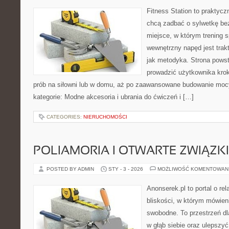
Fitness Station to praktycz
chcą zadbać o sylwetkę be
miejsce, w którym trening s
wewnętrzny napęd jest tra
jak metodyka. Strona powst
prowadzić użytkownika krok
prób na siłowni lub w domu, aż po zaawansowane budowanie mocy
kategorie: Modne akcesoria i ubrania do ćwiczeń i […]
CATEGORIES:
NIERUCHOMOŚCI
POLIAMORIA I OTWARTE ZWIĄZKI
POSTED BY ADMIN
STY - 3 - 2026
MOŻLIWOŚĆ KOMENTOWAN
Anonserek.pl to portal o rel
bliskości, w którym mówieni
swobodne. To przestrzeń dl
w głąb siebie oraz ulepszyć