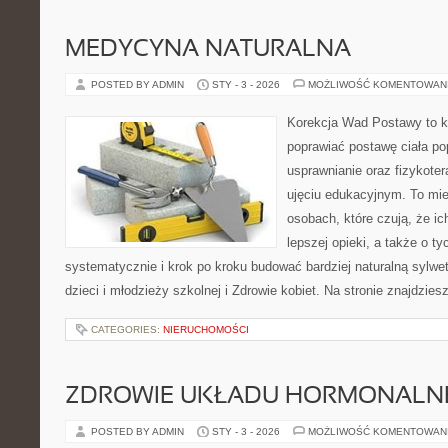
MEDYCYNA NATURALNA
POSTED BY ADMIN
STY - 3 - 2026
MOŻLIWOŚĆ KOMENTOWAN
Korekcja Wad Postawy to ko
poprawiać postawę ciała po
usprawnianie oraz fizykoter
ujęciu edukacyjnym. To mie
osobach, które czują, że ic
lepszej opieki, a także o ty
systematycznie i krok po kroku budować bardziej naturalną sylw
dzieci i młodzieży szkolnej i Zdrowie kobiet. Na stronie znajdzie
CATEGORIES:
NIERUCHOMOŚCI
ZDROWIE UKŁADU HORMONALNE
POSTED BY ADMIN
STY - 3 - 2026
MOŻLIWOŚĆ KOMENTOWAN