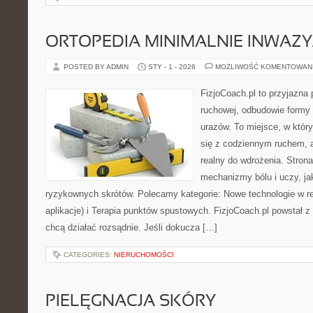
ORTOPEDIA MINIMALNIE INWAZY
POSTED BY ADMIN
STY - 1 - 2026
MOŻLIWOŚĆ KOMENTOWAN
FizjoCoach.pl to przyjazna 
ruchowej, odbudowie formy 
urazów. To miejsce, w któ
się z codziennym ruchem, a p
realny do wdrożenia. Stro
mechanizmy bólu i uczy, ja
ryzykownych skrótów. Polecamy kategorie: Nowe technologie w reh
aplikacje) i Terapia punktów spustowych. FizjoCoach.pl powstał z
chcą działać rozsądnie. Jeśli dokucza […]
CATEGORIES:
NIERUCHOMOŚCI
PIELĘGNACJA SKÓRY