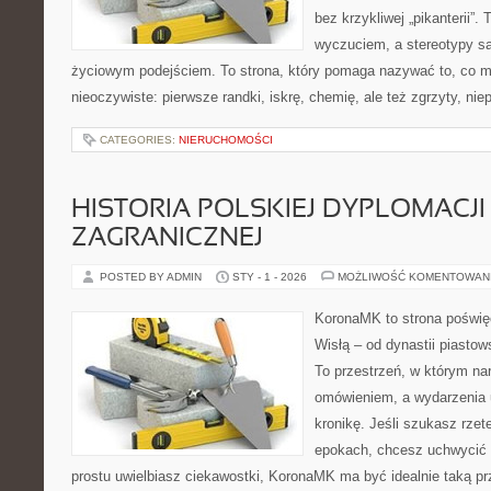
bez krzykliwej „pikanterii”.
wyczuciem, a stereotypy s
życiowym podejściem. To strona, który pomaga nazywać to, co 
nieoczywiste: pierwsze randki, iskrę, chemię, ale też zgrzyty, nie
CATEGORIES:
NIERUCHOMOŚCI
HISTORIA POLSKIEJ DYPLOMACJI 
ZAGRANICZNEJ
POSTED BY ADMIN
STY - 1 - 2026
MOŻLIWOŚĆ KOMENTOWAN
KoronaMK to strona poświę
Wisłą – od dynastii piasto
To przestrzeń, w którym nar
omówieniem, a wydarzenia u
kronikę. Jeśli szukasz rze
epokach, chcesz uchwycić 
prostu uwielbiasz ciekawostki, KoronaMK ma być idealnie taką pr