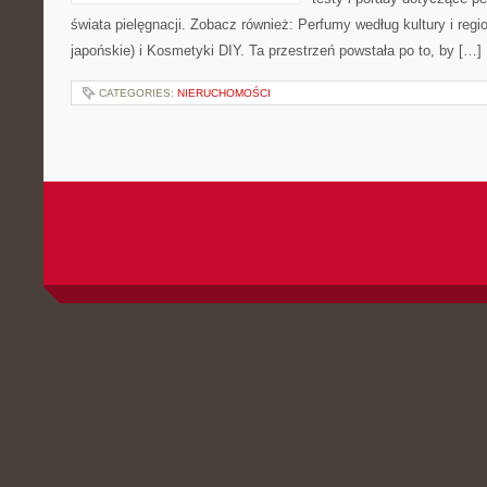
świata pielęgnacji. Zobacz również: Perfumy według kultury i regio
japońskie) i Kosmetyki DIY. Ta przestrzeń powstała po to, by […]
CATEGORIES:
NIERUCHOMOŚCI