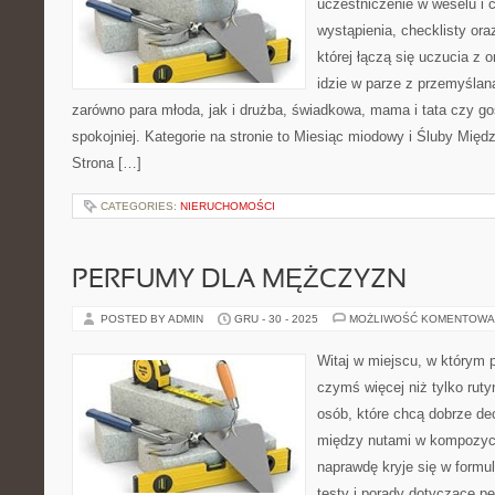
uczestniczenie w weselu i 
wystąpienia, checklisty ora
której łączą się uczucia z 
idzie w parze z przemyślaną
zarówno para młoda, jak i drużba, świadkowa, mama i tata czy g
spokojniej. Kategorie na stronie to Miesiąc miodowy i Śluby Mię
Strona […]
CATEGORIES:
NIERUCHOMOŚCI
PERFUMY DLA MĘŻCZYZN
POSTED BY ADMIN
GRU - 30 - 2025
MOŻLIWOŚĆ KOMENTOWA
Witaj w miejscu, w którym p
czymś więcej niż tylko ruty
osób, które chcą dobrze d
między nutami w kompozycj
naprawdę kryje się w formul
testy i porady dotyczące p