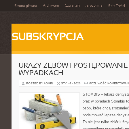
Archiwum
Czwartek
Jerozolima
Strona główna
Spis Treści
SUBSKRYPCJA
URAZY ZĘBÓW I POSTĘPOWANIE
WYPADKACH
POSTED BY ADMIN
STY - 4 - 2026
MOŻLIWOŚĆ KOMENTOWAN
STOMBIS – lekarz dentysta
oraz w poradach Stombis to
osób, które chcą zrozumieć
podejmować lepsze decyzje
To nie jest tylko zbiór luź
przemyślany przewodnik po