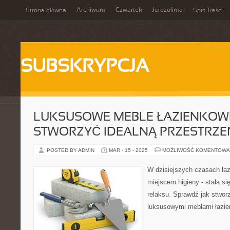
Archiwum
Czwartek
Jerozolima
Strona główna
Spis Treści
SUBSKRYPCJA
LUKSUSOWE MEBLE ŁAZIENKOWE
STWORZYĆ IDEALNĄ PRZESTRZE
POSTED BY ADMIN
MAR - 15 - 2025
MOŻLIWOŚĆ KOMENTOWA
W dzisiejszych czasach łaz
miejscem higieny - stała s
relaksu. Sprawdź jak stworz
luksusowymi meblami łazi