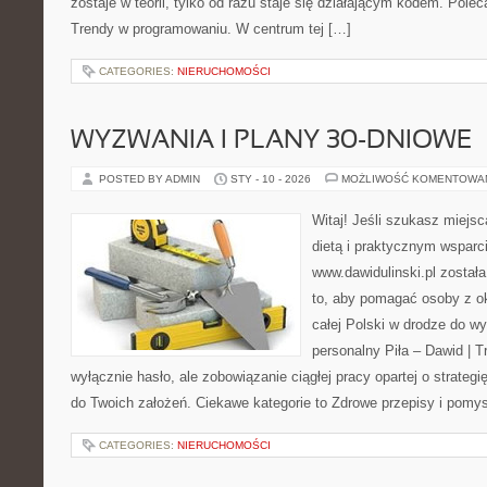
zostaje w teorii, tylko od razu staje się działającym kodem. Pol
Trendy w programowaniu. W centrum tej […]
CATEGORIES:
NIERUCHOMOŚCI
WYZWANIA I PLANY 30-DNIOWE
POSTED BY ADMIN
STY - 10 - 2026
MOŻLIWOŚĆ KOMENTOWA
Witaj! Jeśli szukasz miejsca
dietą i praktycznym wsparc
www.dawidulinski.pl został
to, aby pomagać osoby z oko
całej Polski w drodze do wy
personalny Piła – Dawid | Tre
wyłącznie hasło, ale zobowiązanie ciągłej pracy opartej o strategi
do Twoich założeń. Ciekawe kategorie to Zdrowe przepisy i pomy
CATEGORIES:
NIERUCHOMOŚCI