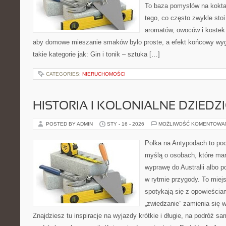
To baza pomysłów na koktajl
tego, co często zwykle stoi
aromatów, owoców i kostek 
aby domowe mieszanie smaków było proste, a efekt końcowy wyg
takie kategorie jak: Gin i tonik – sztuka […]
CATEGORIES:
NIERUCHOMOŚCI
HISTORIA I KOLONIALNE DZIEDZ
POSTED BY ADMIN
STY - 16 - 2026
MOŻLIWOŚĆ KOMENTOWA
Polka na Antypodach to pod
myślą o osobach, które mar
wyprawę do Australii albo p
w rytmie przygody. To miej
spotykają się z opowieściam
„zwiedzanie” zamienia się
Znajdziesz tu inspiracje na wyjazdy krótkie i długie, na podróż 