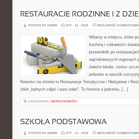
RESTAURACJE RODZINNE I Z DZI
POSTED BY ADMIN
STY - 11 - 2026
MOŻLIWOŚĆ KOMENTOWA
Witamy w miejscu, które p
kuchnią i ciekawości świata
przewodnik po restauracjac
najciekawszych regionach g
świeże lokale, cenisz szcz
jedzeniu w sposób soczysty, 
Nowości na stronie to Restauracje Tematyczne i Nietypowe i Restau
zbiór „ładnych zdjęć i paru zdań”. To historia o jedzeniu, […]
CATEGORIES:
NIERUCHOMOŚCI
SZKOŁA PODSTAWOWA
POSTED BY ADMIN
STY - 11 - 2026
MOŻLIWOŚĆ KOMENTOWA