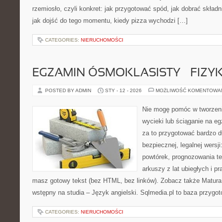
rzemiosło, czyli konkret: jak przygotować spód, jak dobrać składni
jak dojść do tego momentu, kiedy pizza wychodzi […]
CATEGORIES:
NIERUCHOMOŚCI
EGZAMIN ÓSMOKLASISTY – FIZY
POSTED BY ADMIN
STY - 12 - 2026
MOŻLIWOŚĆ KOMENTOWA
Nie mogę pomóc w tworzeniu
wycieki lub ściąganie na 
za to przygotować bardzo d
bezpiecznej, legalnej wersji
powtórek, prognozowania t
arkuszy z lat ubiegłych i p
masz gotowy tekst (bez HTML, bez linków). Zobacz także Matur
wstępny na studia – Język angielski. Sqlmedia.pl to baza przygo
CATEGORIES:
NIERUCHOMOŚCI