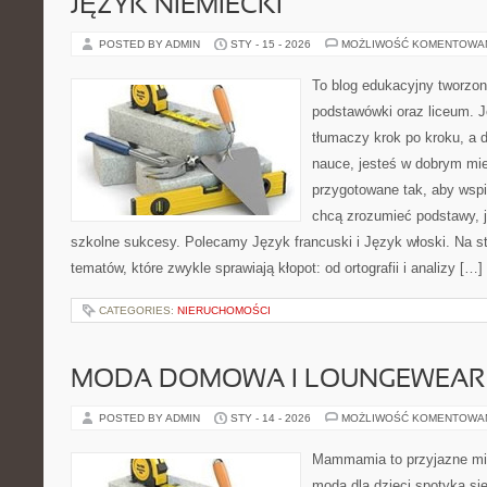
JĘZYK NIEMIECKI
POSTED BY ADMIN
STY - 15 - 2026
MOŻLIWOŚĆ KOMENTOWA
To blog edukacyjny tworzon
podstawówki oraz liceum. J
tłumaczy krok po kroku, a 
nauce, jesteś w dobrym mie
przygotowane tak, aby wspi
chcą zrozumieć podstawy, ja
szkolne sukcesy. Polecamy Język francuski i Język włoski. Na s
tematów, które zwykle sprawiają kłopot: od ortografii i analizy […]
CATEGORIES:
NIERUCHOMOŚCI
MODA DOMOWA I LOUNGEWEAR
POSTED BY ADMIN
STY - 14 - 2026
MOŻLIWOŚĆ KOMENTOWA
Mammamia to przyjazne mie
moda dla dzieci spotyka si