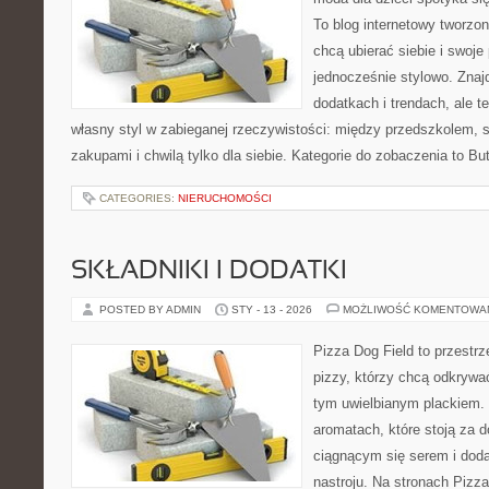
To blog internetowy tworzon
chcą ubierać siebie i swoje
jednocześnie stylowo. Znajd
dodatkach i trendach, ale t
własny styl w zabieganej rzeczywistości: między przedszkolem, 
zakupami i chwilą tylko dla siebie. Kategorie do zobaczenia to Bu
CATEGORIES:
NIERUCHOMOŚCI
SKŁADNIKI I DODATKI
POSTED BY ADMIN
STY - 13 - 2026
MOŻLIWOŚĆ KOMENTOWA
Pizza Dog Field to przestr
pizzy, którzy chcą odkrywa
tym uwielbianym plackiem. T
aromatach, które stoją za 
ciągnącym się serem i do
nastroju. Na stronach Pizza