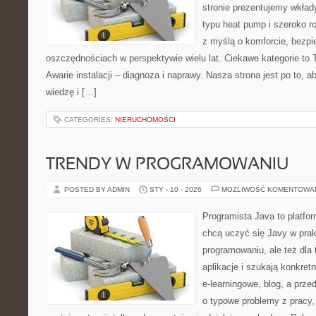
stronie prezentujemy wkła
typu heat pump i szeroko ro
z myślą o komforcie, bezpi
oszczędnościach w perspektywie wielu lat. Ciekawe kategorie to T
Awarie instalacji – diagnoza i naprawy. Nasza strona jest po to,
wiedzę i […]
CATEGORIES:
NIERUCHOMOŚCI
TRENDY W PROGRAMOWANIU
POSTED BY ADMIN
STY - 10 - 2026
MOŻLIWOŚĆ KOMENTOWA
Programista Java to platfo
chcą uczyć się Javy w prakt
programowaniu, ale też dla 
aplikacje i szukają konkret
e-learningowe, blog, a prz
o typowe problemy z pracy,