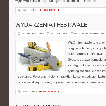
wędrówkę pełną emocji. Kategorie do czytania to: Podróże […]
CATEGORIES:
NIERUCHOMOŚCI
WYDARZENIA I FESTIWALE
POSTED BY ADMIN
STY - 15 - 2026
MOŻLIWOŚĆ KOMENTOWA
WŻCh Trójmiasto to platfor
pragnących głębi, którzy c
dzień. Strona internetowa t
Sopocie została pomyślana
każdego, kto już uczestnic
tylko ogłoszenia, ale też z
– spokojnie. Polecamy Historia i zabytki i Lokalne tradycje i kul
Chrześcijańskiego) kojarzy się wielu osobom z drogą rozeznawani
CATEGORIES:
NIERUCHOMOŚCI