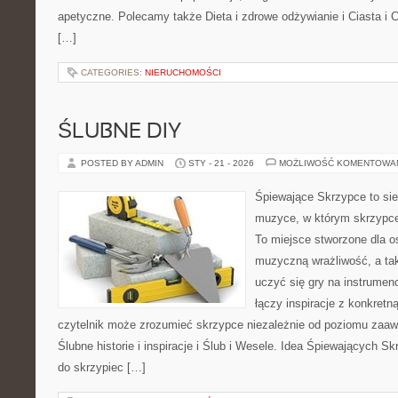
apetyczne. Polecamy także Dieta i zdrowe odżywianie i Ciasta i C
[…]
CATEGORIES:
NIERUCHOMOŚCI
ŚLUBNE DIY
POSTED BY ADMIN
STY - 21 - 2026
MOŻLIWOŚĆ KOMENTOWA
Śpiewające Skrzypce to si
muzyce, w którym skrzypce 
To miejsce stworzone dla o
muzyczną wrażliwość, a tak
uczyć się gry na instrume
łączy inspiracje z konkretn
czytelnik może zrozumieć skrzypce niezależnie od poziomu zaa
Ślubne historie i inspiracje i Ślub i Wesele. Idea Śpiewających Sk
do skrzypiec […]