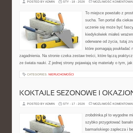
POSTED BY ADMIN
STY - 18 - 2026
MOŻLIWOŚĆ KOMENTOWA
To miejsce powstało z pros
sucha. Ten portal dla ciek
uczenie się może być fascy
kiedykolwiek miałeś wrażen
oderwane od życia, tutaj z
które pomagają poukładać n
zagadnienia. Na stronie czeka zestaw treści, które łączą prakty
ze świata nauki. Z jednej strony pojawiają się materiały o tym, ja
CATEGORIES:
NIERUCHOMOŚCI
KOKTAJLE SEZONOWE I OKAZJO
POSTED BY ADMIN
STY - 17 - 2026
MOŻLIWOŚĆ KOMENTOWA
zrobdrinka.pl to wygodne mi
szybko przygotować banalni
barmańskiego zaplecza i b