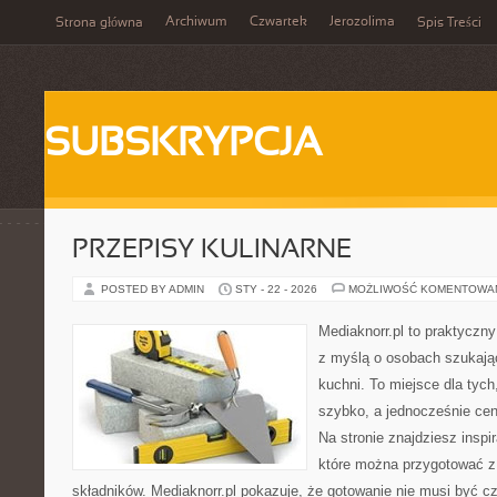
Archiwum
Czwartek
Jerozolima
Strona główna
Spis Treści
SUBSKRYPCJA
PRZEPISY KULINARNE
POSTED BY ADMIN
STY - 22 - 2026
MOŻLIWOŚĆ KOMENTOWA
Mediaknorr.pl to praktyczny
z myślą o osobach szukają
kuchni. To miejsce dla tyc
szybko, a jednocześnie ce
Na stronie znajdziesz inspi
które można przygotować z
składników. Mediaknorr.pl pokazuje, że gotowanie nie musi być c