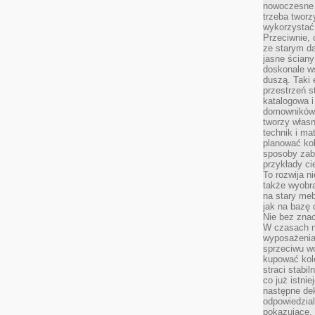
nowoczesne 
trzeba tworz
wykorzystać
Przeciwnie, 
ze starym da
jasne ściany
doskonale w
duszą. Taki 
przestrzeń st
katalogowa i
domowników. 
tworzy włas
technik i mat
planować kol
sposoby zab
przykłady c
To rozwija n
także wyobra
na stary meb
jak na bazę
Nie bez znac
W czasach n
wyposażenia
sprzeciwu w
kupować kole
straci stabi
co już istnie
następne dek
odpowiedzial
pokazujące, 