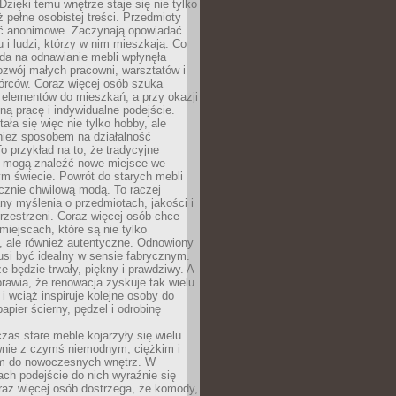
zięki temu wnętrze staje się nie tylko
eż pełne osobistej treści. Przedmioty
yć anonimowe. Zaczynają opowiadać
u i ludzi, którzy w nim mieszkają. Co
da na odnawianie mebli wpłynęła
ozwój małych pracowni, warsztatów i
órców. Coraz więcej osób szuka
 elementów do mieszkań, a przy okazji
ną pracę i indywidualne podejście.
ała się więc nie tylko hobby, ale
ież sposobem na działalność
 przykład na to, że tradycyjne
i mogą znaleźć nowe miejsce we
m świecie. Powrót do starych mebli
ącznie chwilową modą. To raczej
y myślenia o przedmiotach, jakości i
rzestrzeni. Coraz więcej osób chce
iejscach, które są nie tylko
, ale również autentyczne. Odnowiony
si być idealny w sensie fabrycznym.
e będzie trwały, piękny i prawdziwy. A
prawia, że renowacja zyskuje tak wielu
i wciąż inspiruje kolejne osoby do
apier ścierny, pędzel i odrobinę
czas stare meble kojarzyły się wielu
nie z czymś niemodnym, ciężkim i
m do nowoczesnych wnętrz. W
tach podejście do nich wyraźnie się
raz więcej osób dostrzega, że komody,