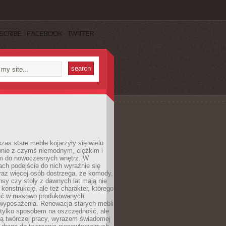
SCRIBE
FACEBOOK
TWITTER
czas stare meble kojarzyły się wielu
nie z czymś niemodnym, ciężkim i
m do nowoczesnych wnętrz. W
tach podejście do nich wyraźnie się
raz więcej osób dostrzega, że komody,
nsy czy stoły z dawnych lat mają nie
 konstrukcję, ale też charakter, którego
ać w masowo produkowanych
wyposażenia. Renowacja starych mebli
e tylko sposobem na oszczędność, ale
mą twórczej pracy, wyrazem świadomej