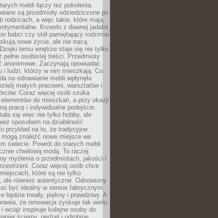
arych mebli łączy też pokolenia.
wiane są przedmioty odziedziczone po
b rodzicach, a więc takie, które mają
ntymentalne. Krzesło z dawnej jadalni,
po babci czy stół pamiętający rodzinne
skują nowe życie, ale nie tracą
zięki temu wnętrze staje się nie tylko
eż pełne osobistej treści. Przedmioty
yć anonimowe. Zaczynają opowiadać
u i ludzi, którzy w nim mieszkają. Co
da na odnawianie mebli wpłynęła
ozwój małych pracowni, warsztatów i
órców. Coraz więcej osób szuka
 elementów do mieszkań, a przy okazji
ną pracę i indywidualne podejście.
ała się więc nie tylko hobby, ale
ież sposobem na działalność
 przykład na to, że tradycyjne
i mogą znaleźć nowe miejsce we
m świecie. Powrót do starych mebli
ącznie chwilową modą. To raczej
y myślenia o przedmiotach, jakości i
rzestrzeni. Coraz więcej osób chce
iejscach, które są nie tylko
, ale również autentyczne. Odnowiony
si być idealny w sensie fabrycznym.
e będzie trwały, piękny i prawdziwy. A
prawia, że renowacja zyskuje tak wielu
i wciąż inspiruje kolejne osoby do
apier ścierny, pędzel i odrobinę