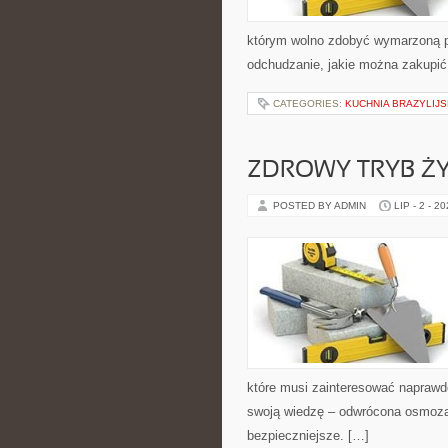
którym wolno zdobyć wymarzoną pos
odchudzanie, jakie można zakupić
CATEGORIES:
KUCHNIA BRAZYLIJ
ZDROWY TRYB ŻY
POSTED BY ADMIN
LIP - 2 - 2
które musi zainteresować naprawd
swoją wiedzę – odwrócona osmoza
bezpieczniejsze. […]