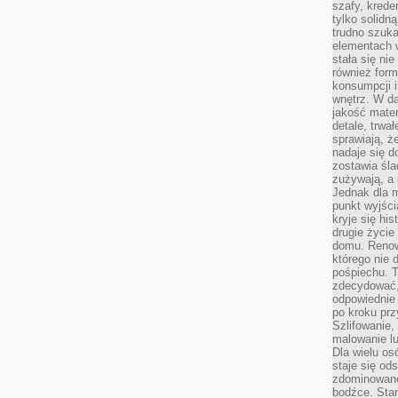
szafy, krede
tylko solidną
trudno szuk
elementach 
stała się ni
również for
konsumpcji i
wnętrz. W d
jakość mater
detale, trwa
sprawiają, ż
nadaje się d
zostawia śla
zużywają, a
Jednak dla m
punkt wyjści
kryje się hi
drugie życie
domu. Renowa
którego nie 
pośpiechu. T
zdecydować,
odpowiednie 
po kroku prz
Szlifowanie,
malowanie l
Dla wielu os
staje się od
zdominowanej
bodźce. Star