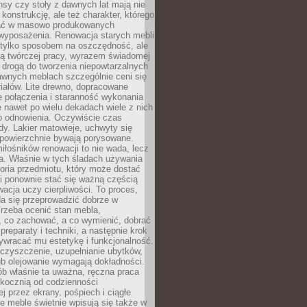
nsy czy stoły z dawnych lat mają nie
 konstrukcję, ale też charakter, którego
ać w masowo produkowanych
wyposażenia. Renowacja starych mebli
e tylko sposobem na oszczędność, ale
mą twórczej pracy, wyrazem świadomej
 drogą do tworzenia niepowtarzalnych
awnych meblach szczególnie ceni się
iałów. Lite drewno, dopracowane
łe połączenia i staranność wykonania
e nawet po wielu dekadach wiele z nich
o odnowienia. Oczywiście czas
dy. Lakier matowieje, uchwyty się
 powierzchnie bywają porysowane.
iłośników renowacji to nie wada, lecz
a. Właśnie w tych śladach używania
storia przedmiotu, który może dostać
 i ponownie stać się ważną częścią
cja uczy cierpliwości. To proces,
da się przeprowadzić dobrze w
rzeba ocenić stan mebla,
 co zachować, a co wymienić, dobrać
preparaty i techniki, a następnie krok
ywracać mu estetykę i funkcjonalność.
 czyszczenie, uzupełnianie ubytków,
ub olejowanie wymagają dokładności.
ób właśnie ta uważna, ręczna praca
skocznią od codzienności
 przez ekrany, pośpiech i ciągłe
e meble świetnie wpisują się także w