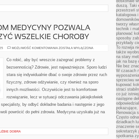
doskonale w
duszą. Taki 
przestrzeń st
katalogowa i
domowników. 
tworzy włas
OM MEDYCYNY POZWALA
technik i mat
planować kol
ZYĆ WSZELKIE CHOROBY
sposoby zab
przykłady c
To rozwija n
AKTUALNY
025
MOŻLIWOŚĆ KOMENTOWANIA
ZOSTAŁA WYŁĄCZONA
POZIOM
także wyobra
MEDYCYNY
na stary meb
POZWALA
Co robić, aby być wreszcie zażegnać problemy z
jak na bazę
SKUTECZNIE
LECZYĆ
Nie bez znac
bezsennością? Zdrowie, jest najważniejsze. Sporo ludzi
WSZELKIE
W czasach n
CHOROBY
stara się indywidualnie dbać o swoje zdrowie przez ruch
wyposażenia
sprzeciwu w
fizyczny, zdrowe odżywianie, czy również na sporo
kupować kole
straci stabi
innych możliwości. Oczywiście jest to komfortowe
co już istnie
rozwiązanie, lecz w sytuacji odczuwania jakiejkolwiek
następne dek
odpowiedzial
 specjalisty, by odbyć dokładne badania i następnie z jego
pokazujące, 
woli powrócić do pełni zdrowia. Medycyna uzyskała już na
Renowacja st
Często odna
dziadkach lu
znaczenie se
sekretarzyk 
UŻBIE DOBRA
spotkania zy