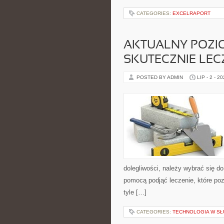
CATEGORIES:
EXCELRAPORT
AKTUALNY POZI
SKUTECZNIE LEC
POSTED BY ADMIN
LIP - 2 - 2
dolegliwości, należy wybrać się do
pomocą podjąć leczenie, które poz
tyle […]
CATEGORIES:
TECHNOLOGIA W SŁ