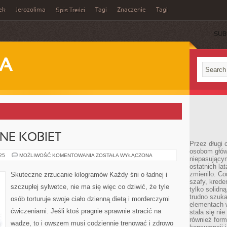
ek
Jerozolima
Tagi
Znaczenie
Tagi
Spis Treści
SUB
JA
NE KOBIET
Przez długi 
osobom głów
PROBLEMY
025
MOŻLIWOŚĆ KOMENTOWANIA
ZOSTAŁA WYŁĄCZONA
niepasujący
SKÓRNE
ostatnich la
KOBIET
zmieniło. Co
Skuteczne zrzucanie kilogramów Każdy śni o ładnej i
szafy, krede
szczupłej sylwetce, nie ma się więc co dziwić, że tyle
tylko solidną
trudno szuk
osób torturuje swoje ciało dzienną dietą i morderczymi
elementach 
ćwiczeniami. Jeśli ktoś pragnie sprawnie stracić na
stała się ni
również for
wadze, to i owszem musi codziennie trenować i zdrowo