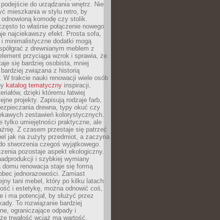
podejście do urządzania wnętrz. Nie
yć mieszkania w stylu retro, by
 odnowioną komodę czy stolik.
często to właśnie połączenie nowego
je najciekawszy efekt. Prosta sofa,
 i minimalistyczne dodatki mogą
spółgrać z drewnianym meblem z
element przyciąga wzrok i sprawia, że
aje się bardziej osobista, mniej
 bardziej związana z historią
W trakcie nauki renowacji wiele osób
ny
katalog tematyczny
inspiracji,
eriałów, dzięki któremu łatwiej
ejne projekty. Zapisują rodzaje farb,
ezpieczania drewna, typy okuć czy
iekawych zestawień kolorystycznych.
ie tylko umiejętności praktyczne, ale
źnię. Z czasem przestaje się patrzeć
el jak na zużyty przedmiot, a zaczyna
 do stworzenia czegoś wyjątkowego.
zenia pozostaje aspekt ekologiczny.
adprodukcji i szybkiej wymiany
 domu renowacja staje się formą
obec jednorazowości. Zamiast
jny tani mebel, który po kilku latach
lność i estetykę, można odnowić coś,
je i ma potencjał, by służyć przez
ady. To rozwiązanie bardziej
ne, ograniczające odpady i
że trwałość wciąż ma wartość.