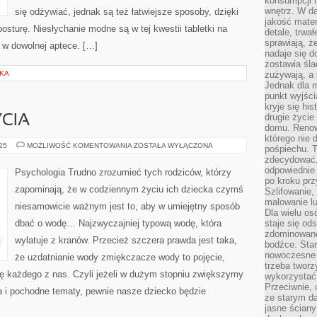
konsumpcji i
wnętrz. W d
się odżywiać, jednak są też łatwiejsze sposoby, dzięki
jakość mater
turę. Niesłychanie modne są w tej kwestii tabletki na
detale, trwa
sprawiają, ż
 w dowolnej aptece. […]
nadaje się d
zostawia śla
SKA
zużywają, a
Jednak dla m
punkt wyjści
kryje się hi
drugie życie
CIA
domu. Renowa
którego nie 
ZDROWY
025
MOŻLIWOŚĆ KOMENTOWANIA
ZOSTAŁA WYŁĄCZONA
pośpiechu. T
TRYB
zdecydować,
ŻYCIA
odpowiednie 
Psychologia Trudno zrozumieć tych rodziców, którzy
po kroku prz
zapominają, że w codziennym życiu ich dziecka czymś
Szlifowanie,
malowanie l
niesamowicie ważnym jest to, aby w umiejętny sposób
Dla wielu os
dbać o wodę… Najzwyczajniej typową wodę, która
staje się od
zdominowanej
wylatuje z kranów. Przecież szczera prawda jest taka,
bodźce. Star
nowoczesne 
że uzdatnianie wody zmiękczacze wody to pojęcie,
trzeba tworz
ę każdego z nas. Czyli jeżeli w dużym stopniu zwiększymy
wykorzystać
Przeciwnie, 
 i pochodne tematy, pewnie nasze dziecko będzie
ze starym da
jasne ściany