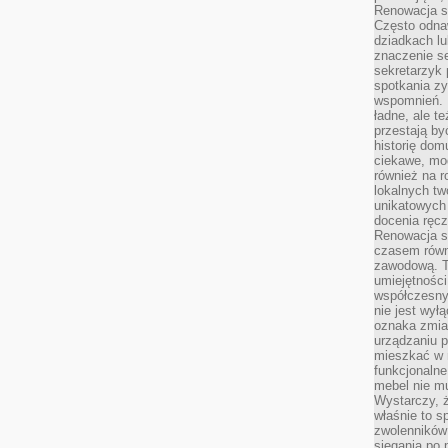
Renowacja st
Często odna
dziadkach lu
znaczenie se
sekretarzyk 
spotkania zy
wspomnień. D
ładne, ale t
przestają b
historię dom
ciekawe, mo
również na r
lokalnych tw
unikatowych
docenia ręcz
Renowacja st
czasem równ
zawodową. To
umiejętnośc
współczesny
nie jest wył
oznaka zmian
urządzaniu p
mieszkać w m
funkcjonalne
mebel nie mu
Wystarczy, ż
właśnie to s
zwolenników 
sięgania po p