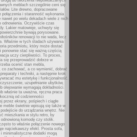
 drogą do tworzenia niepowtarzalnych
awnych meblach szczególnie ceni się
iałów. Lite drewno, dopracowane
łe połączenia i staranność wykonania
e nawet po wielu dekadach wiele z nich
o odnowienia. Oczywiście czas
dy. Lakier matowieje, uchwyty się
 powierzchnie bywają porysowane.
iłośników renowacji to nie wada, lecz
a. Właśnie w tych śladach używania
storia przedmiotu, który może dostać
 i ponownie stać się ważną częścią
cja uczy cierpliwości. To proces,
da się przeprowadzić dobrze w
rzeba ocenić stan mebla,
 co zachować, a co wymienić, dobrać
preparaty i techniki, a następnie krok
ywracać mu estetykę i funkcjonalność.
 czyszczenie, uzupełnianie ubytków,
ub olejowanie wymagają dokładności.
ób właśnie ta uważna, ręczna praca
skocznią od codzienności
 przez ekrany, pośpiech i ciągłe
e meble świetnie wpisują się także w
podejście do urządzania wnętrz. Nie
yć mieszkania w stylu retro, by
 odnowioną komodę czy stolik.
często to właśnie połączenie nowego
je najciekawszy efekt. Prosta sofa,
 i minimalistyczne dodatki mogą