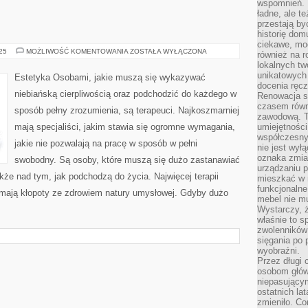
wspomnień. D
ładne, ale t
przestają b
historię dom
ciekawe, mo
ESTETYKA
025
MOŻLIWOŚĆ KOMENTOWANIA
ZOSTAŁA WYŁĄCZONA
również na r
lokalnych tw
unikatowych
Estetyka Osobami, jakie muszą się wykazywać
docenia ręcz
niebiańską cierpliwością oraz podchodzić do każdego w
Renowacja st
czasem równ
sposób pełny zrozumienia, są terapeuci. Najkoszmarniej
zawodową. To
mają specjaliści, jakim stawia się ogromne wymagania,
umiejętnośc
współczesny
jakie nie pozwalają na pracę w sposób w pełni
nie jest wył
oznaka zmian
swobodny. Są osoby, które muszą się dużo zastanawiać
urządzaniu p
że nad tym, jak podchodzą do życia. Najwięcej terapii
mieszkać w m
funkcjonalne
eż mają kłopoty ze zdrowiem natury umysłowej. Gdyby dużo
mebel nie mu
Wystarczy, ż
właśnie to s
zwolenników 
sięgania po p
wyobraźni.
Przez długi 
osobom głów
niepasujący
ostatnich la
zmieniło. Co