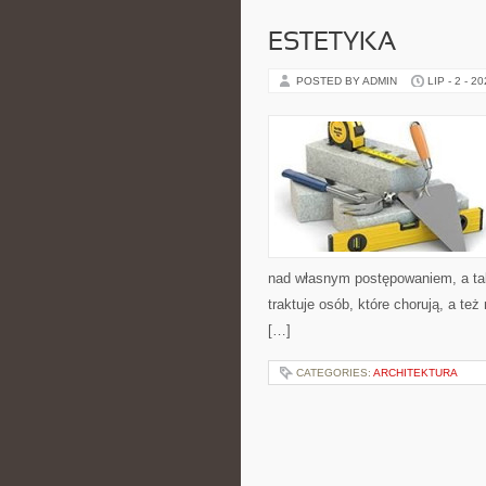
ESTETYKA
POSTED BY ADMIN
LIP - 2 - 2
nad własnym postępowaniem, a tak
traktuje osób, które chorują, a t
[…]
CATEGORIES:
ARCHITEKTURA