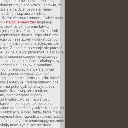
spółgrać z drewnianym meblem z
element przyciąga wzrok i sprawia, że
aje się bardziej osobista, mniej
 bardziej związana z historią
W trakcie nauki renowacji wiele osób
ny
katalog tematyczny
inspiracji,
eriałów, dzięki któremu łatwiej
ejne projekty. Zapisują rodzaje farb,
ezpieczania drewna, typy okuć czy
iekawych zestawień kolorystycznych.
ie tylko umiejętności praktyczne, ale
źnię. Z czasem przestaje się patrzeć
el jak na zużyty przedmiot, a zaczyna
 do stworzenia czegoś wyjątkowego.
zenia pozostaje aspekt ekologiczny.
adprodukcji i szybkiej wymiany
 domu renowacja staje się formą
obec jednorazowości. Zamiast
jny tani mebel, który po kilku latach
lność i estetykę, można odnowić coś,
je i ma potencjał, by służyć przez
ady. To rozwiązanie bardziej
ne, ograniczające odpady i
że trwałość wciąż ma wartość.
arych mebli łączy też pokolenia.
wiane są przedmioty odziedziczone po
b rodzicach, a więc takie, które mają
ntymentalne. Krzesło z dawnej jadalni,
po babci czy stół pamiętający rodzinne
skują nowe życie, ale nie tracą