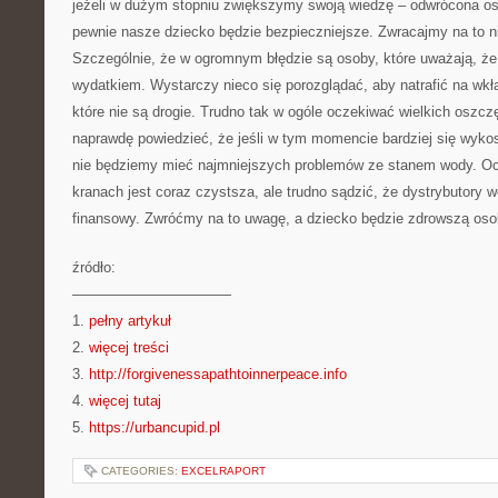
jeżeli w dużym stopniu zwiększymy swoją wiedzę – odwrócona o
pewnie nasze dziecko będzie bezpieczniejsze. Zwracajmy na to 
Szczególnie, że w ogromnym błędzie są osoby, które uważają, że
wydatkiem. Wystarczy nieco się porozglądać, aby natrafić na wkład
które nie są drogie. Trudno tak w ogóle oczekiwać wielkich oszc
naprawdę powiedzieć, że jeśli w tym momencie bardziej się wykos
nie będziemy mieć najmniejszych problemów ze stanem wody. Oc
kranach jest coraz czystsza, ale trudno sądzić, że dystrybutory
finansowy. Zwróćmy na to uwagę, a dziecko będzie zdrowszą oso
źródło:
———————————
1.
pełny artykuł
2.
więcej treści
3.
http://forgivenessapathtoinnerpeace.info
4.
więcej tutaj
5.
https://urbancupid.pl
CATEGORIES:
EXCELRAPORT