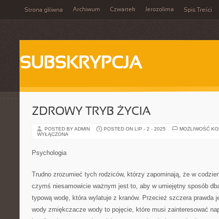
Archiwum
Czwartek
Jerozolima
Strona główna
Spis Treści
SUBSKRYPCJA
ZDROWY TRYB ŻYCIA
POSTED BY ADMIN
POSTED ON LIP - 2 - 2025
MOŻLIWOŚĆ K
WYŁĄCZONA
Psychologia
Trudno zrozumieć tych rodziców, którzy zapominają, że w codzie
czymś niesamowicie ważnym jest to, aby w umiejętny sposób db
typową wodę, która wylatuje z kranów. Przecież szczera prawda je
wody zmiękczacze wody to pojęcie, które musi zainteresować na