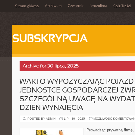
Archiwum
Czwartek
Jerozolima
Strona główna
Spis Treści
SUBSKRYPCJA
Archive for 30 lipca, 2025
WARTO WYPOŻYCZAJĄC POJAZD
JEDNOSTCE GOSPODARCZEJ ZW
SZCZEGÓLNĄ UWAGĘ NA WYDAT
DZIEŃ WYNAJĘCIA
POSTED BY ADMIN
LIP - 30 - 2025
MOŻLIWOŚĆ KOMENTOWAN
Prowadząc prywatną firmę,