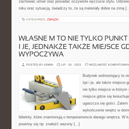
zachować umiar oraz posiadać oczywiste wyczucie stylu. Odziewa
roku oraz sytuacją, świadczy to, że są materiały dobre na zimę [
CATEGORIES:
ZWIĄZKI
WŁASNE M TO NIE TYLKO PUNKT G
I JE, JEDNAKŻE TAKŻE MIEJSCE GD
WYPOCZYWA
POSTED BY ADMIN
LIP - 30 - 2025
MOŻLIWOŚĆ KOMENTOWAN
Budynek wolnostojący to ni
śpi i je, ale także miejsce 
nie tylko miejsce w którym s
miejsce gdzie się leniuchuj
ugaszcza się gości. Zatem
wykończenie wnętrz w domu,
bibeloty, które znamionują o temperamencie danego wnętrza. W
powinny się np. znaleźć wazony […]