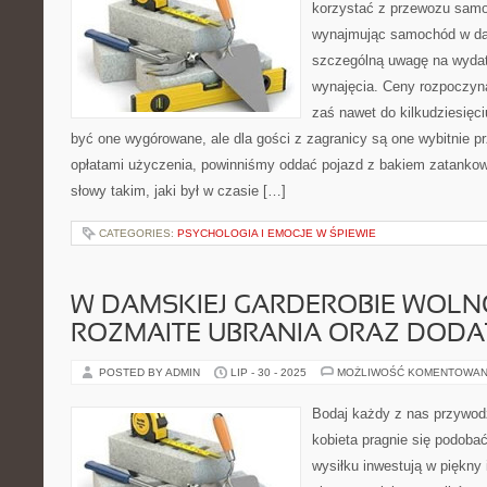
korzystać z przewozu sam
wynajmując samochód w dan
szczególną uwagę na wydat
wynajęcia. Ceny rozpoczyna
zaś nawet do kilkudziesięci
być one wygórowane, ale dla gości z zagranicy są one wybitnie p
opłatami użyczenia, powinniśmy oddać pojazd z bakiem zatanko
słowy takim, jaki był w czasie […]
CATEGORIES:
PSYCHOLOGIA I EMOCJE W ŚPIEWIE
W DAMSKIEJ GARDEROBIE WOLN
ROZMAITE UBRANIA ORAZ DODA
POSTED BY ADMIN
LIP - 30 - 2025
MOŻLIWOŚĆ KOMENTOWAN
Bodaj każdy z nas przywod
kobieta pragnie się podoba
wysiłku inwestują w piękny