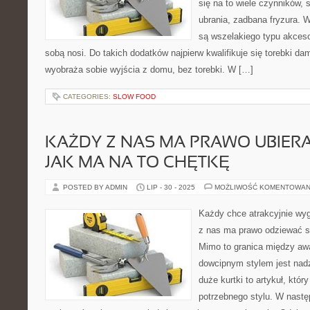
się na to wiele czynników, 
ubrania, zadbana fryzura.
są wszelakiego typu akcesor
sobą nosi. Do takich dodatków najpierw kwalifikuje się torebki d
wyobraża sobie wyjścia z domu, bez torebki. W […]
CATEGORIES:
SLOW FOOD
KAŻDY Z NAS MA PRAWO UBIERAĆ
JAK MA NA TO CHĘTKĘ
POSTED BY ADMIN
LIP - 30 - 2025
MOŻLIWOŚĆ KOMENTOWAN
Każdy chce atrakcyjnie wyg
z nas ma prawo odziewać si
Mimo to granica między a
dowcipnym stylem jest nad
duże kurtki to artykuł, któr
potrzebnego stylu. W nast