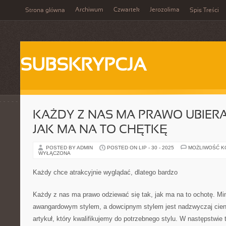
Archiwum
Czwartek
Jerozolima
Strona główna
Spis Treści
SUBSKRYPCJA
KAŻDY Z NAS MA PRAWO UBIERAĆ
JAK MA NA TO CHĘTKĘ
POSTED BY ADMIN
POSTED ON LIP - 30 - 2025
MOŻLIWOŚĆ 
WYŁĄCZONA
Każdy chce atrakcyjnie wyglądać, dlatego bardzo
Każdy z nas ma prawo odziewać się tak, jak ma na to ochotę. Mi
awangardowym stylem, a dowcipnym stylem jest nadzwyczaj cienk
artykuł, który kwalifikujemy do potrzebnego stylu. W następstwi