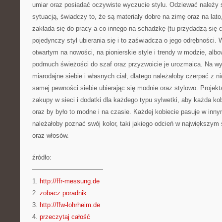
umiar oraz posiadać oczywiste wyczucie stylu. Odziewać należy s
sytuacją, świadczy to, że są materiały dobre na zimę oraz na lato
zakłada się do pracy a co innego na schadzkę (tu przydadzą się 
pojedynczy styl ubierania się i to zaświadcza o jego odrębności. 
otwartym na nowości, na pionierskie style i trendy w modzie, al
podmuch świeżości do szaf oraz przyzwoicie je urozmaica. Na wy
miarodajne siebie i własnych ciał, dlatego należałoby czerpać z nic
samej pewności siebie ubierając się modnie oraz stylowo. Projekt
zakupy w sieci i dodatki dla każdego typu sylwetki, aby każda kob
oraz by było to modne i na czasie. Każdej kobiecie pasuje w inn
należałoby poznać swój kolor, taki jakiego odcień w największym 
oraz włosów.
źródło:
———————————
1.
http://ffr-messung.de
2.
zobacz poradnik
3.
http://ffw-lohrheim.de
4.
przeczytaj całość