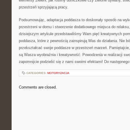
elementy ‌zieleni,‌ jak rośliny doniczkowe czy zielone dywany, st
przestrzeń sprzyjającą pracy.
Podsumowując, adaptacja ⁣poddasza to doskonały sposób ⁤na wyk
przestrzeni w domu i⁢ stworzenie dodatkowego miejsca do​ relaksu
dzisiejszym artykule przedstawiliśmy ​Wam pięć kreatywnych pom
poddasza, które ‌z pewnością zainspirują⁢ Was do działania. Nie b
przekształcać swoje poddasze ‌w przestrzeń marzeń.⁣ Pamiętajcie,
są ​Wasza ​wyobraźnia i kreatywność. Powodzenia w‌ realizacji swoi
zapomnijcie podzielić się z nami swoimi efektami! Do następnego 
CATEGORIES:
MOTORYZACJA
Comments are closed.