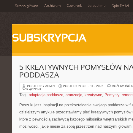
Archiwum
Czwartek
Jerozolima
Strona główna
Spis Treści
SUBSKRYPCJA
5 KREATYWNYCH POMYSŁÓW NA
PODDASZA
POSTED BY ADMIN
POSTED ON CZE - 11 - 2025
MOŻLIWOŚĆ 
WYŁĄCZONA
Tagi:
adaptacja poddasza
,
aranżacja
,
kreatywne
,
Pomysły
,
remon
Poszukujesz inspiracji na ‍przekształcenie swojego poddasza w f
dzisiejszym artykule przedstawiamy‌ pięć ⁢kreatywnych pomysłów
które z​ pewnością zachwycą każdego miłośnika‌ wnętrzarskich⁣ 
możliwości, jakie niesie za sobą‌ przestrzeń nad naszymi głowami