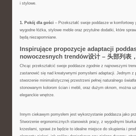
i stylowe.
1.‍ Pokój⁤ dla gości
– Przekształć swoje poddasze w komfortowy po
wygodne łóżka, stylowe meble oraz⁢ przytulne dodatki, które sprawią
będą niezapomniane.
Inspirujące propozycje adaptacji⁢ podda
nowoczesnych trendów设计 – 头部列
Chcąc ‍przekształcić‌ swoje poddasze zgodnie z najnowszymi tren
zastanowić‌ się nad kreatywnymi pomysłami ​adaptacji. Jednym z 
stworzenie minimalistycznej ⁣przestrzeni pełnej naturalnego światła ⁤
stonowanym kolorom ścian i mebli,⁣ oraz dużym oknom, można uz
eleganckie wnętrze.
Innym ciekawym pomysłem jest wykorzystanie poddasza‍ jako prze
Stworzenie ‌ergonomicznych stanowisk‍ pracy, z wygodnymi biurka
krzesłami, ⁤sprawi ⁢że będzie ⁤to idealne miejsce do ⁤skupienia i ⁣pro