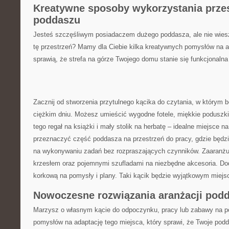
Kreatywne sposoby wykorzystania przes
poddaszu
Jesteś szczęśliwym ⁢posiadaczem dużego poddasza, ale nie wiesz, 
tę przestrzeń? Mamy ⁢dla Ciebie kilka kreatywnych pomysłów na a
sprawią, że strefa na górze Twojego domu stanie się funkcjonalna i
Zacznij od stworzenia ⁤przytulnego kącika ⁣do czytania, w którym 
‍ciężkim dniu.‌ Możesz⁤ umieścić wygodne fotele, miękkie poduszki
⁢tego regał ‍na książki i mały stolik na⁣ herbatę ‍– idealne miejsce 
przeznaczyć część‍ poddasza⁣ na przestrzeń do pracy, gdzie będz
na wykonywaniu zadań bez⁤ rozpraszających czynników. Zaaranżu
krzesłem oraz pojemnymi ⁤szufladami na⁣ niezbędne ​akcesoria. Doda
‍korkową‍ na pomysły i plany. Taki ⁤kącik będzie ‍wyjątkowym miejs
Nowoczesne rozwiązania⁤ aranżacji pod
Marzysz o własnym ⁣kącie‍ do odpoczynku, pracy lub zabawy na 
⁢pomysłów ​na adaptację tego miejsca, który sprawi, że‍ Twoje podd