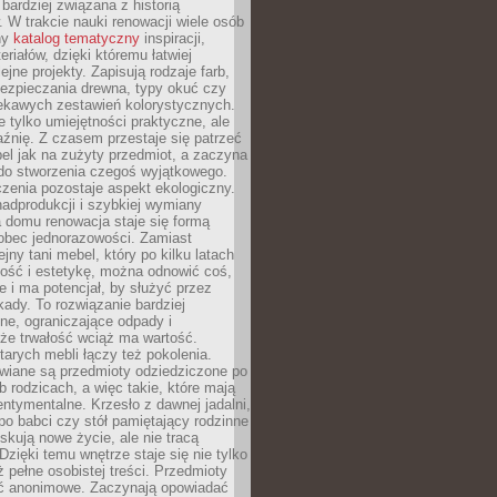
 bardziej związana z historią
W trakcie nauki renowacji wiele osób
ny
katalog tematyczny
inspiracji,
eriałów, dzięki któremu łatwiej
ejne projekty. Zapisują rodzaje farb,
ezpieczania drewna, typy okuć czy
iekawych zestawień kolorystycznych.
ie tylko umiejętności praktyczne, ale
źnię. Z czasem przestaje się patrzeć
el jak na zużyty przedmiot, a zaczyna
 do stworzenia czegoś wyjątkowego.
zenia pozostaje aspekt ekologiczny.
adprodukcji i szybkiej wymiany
 domu renowacja staje się formą
obec jednorazowości. Zamiast
jny tani mebel, który po kilku latach
lność i estetykę, można odnowić coś,
je i ma potencjał, by służyć przez
ady. To rozwiązanie bardziej
ne, ograniczające odpady i
że trwałość wciąż ma wartość.
arych mebli łączy też pokolenia.
wiane są przedmioty odziedziczone po
b rodzicach, a więc takie, które mają
ntymentalne. Krzesło z dawnej jadalni,
po babci czy stół pamiętający rodzinne
skują nowe życie, ale nie tracą
zięki temu wnętrze staje się nie tylko
eż pełne osobistej treści. Przedmioty
yć anonimowe. Zaczynają opowiadać