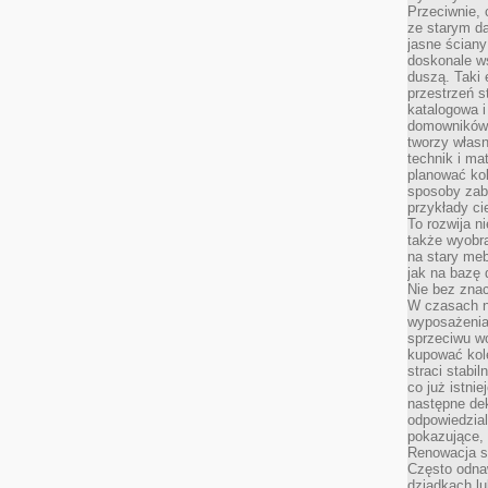
Przeciwnie, 
ze starym da
jasne ściany
doskonale w
duszą. Taki 
przestrzeń st
katalogowa i
domowników. 
tworzy włas
technik i mat
planować kol
sposoby zab
przykłady c
To rozwija n
także wyobra
na stary meb
jak na bazę
Nie bez znac
W czasach n
wyposażenia
sprzeciwu w
kupować kole
straci stabi
co już istnie
następne dek
odpowiedzial
pokazujące, 
Renowacja st
Często odna
dziadkach lu