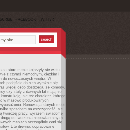
SCRIBE
FACEBOOK
TWITTER
czas stare meble kojarzyły się wielu
nie z czymś niemodnym, ciężkim i
m do nowoczesnych wnętrz. W
tach podejście do nich wyraźnie się
raz więcej osób dostrzega, że komody,
nsy czy stoły z dawnych lat mają nie
 konstrukcję, ale też charakter, którego
ać w masowo produkowanych
wyposażenia. Renowacja starych mebli
e tylko sposobem na oszczędność, ale
mą twórczej pracy, wyrazem świadomej
 drogą do tworzenia niepowtarzalnych
awnych meblach szczególnie ceni się
iałów. Lite drewno, dopracowane