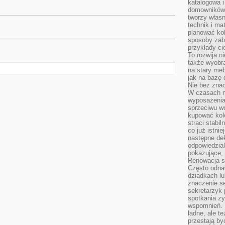
katalogowa i
domowników. 
tworzy włas
technik i mat
planować kol
sposoby zab
przykłady c
To rozwija n
także wyobra
na stary meb
jak na bazę
Nie bez znac
W czasach n
wyposażenia
sprzeciwu w
kupować kole
straci stabi
co już istnie
następne dek
odpowiedzial
pokazujące, 
Renowacja st
Często odna
dziadkach lu
znaczenie se
sekretarzyk 
spotkania zy
wspomnień. D
ładne, ale t
przestają b