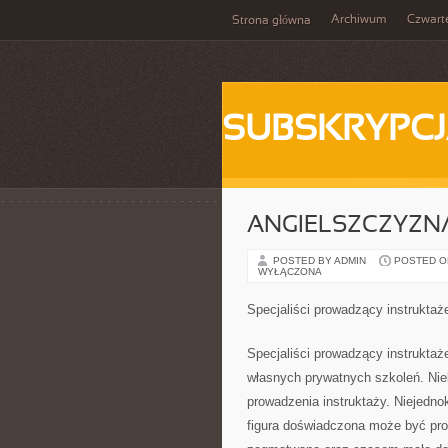
Archiwum
Czwart
Strona główna
SUBSKRYPC
ANGIELSZCZYZN
POSTED BY ADMIN
POSTED ON 
WYŁĄCZONA
Specjaliści prowadzący instruktaż
Specjaliści prowadzący instruktaż
własnych prywatnych szkoleń. Niek
prowadzenia instruktaży. Niejednok
figura doświadczona może być pro