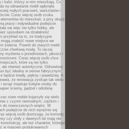
u i ludzi, którzy w nim mieszkają. Co
da na odnawianie mebli wpłynęła
ozwój małych pracowni, warsztatów i
órców. Coraz więcej osób szuka
 elementów do mieszkań, a przy okazji
ną pracę i indywidualne podejście.
ała się więc nie tylko hobby, ale
ież sposobem na działalność
 przykład na to, że tradycyjne
i mogą znaleźć nowe miejsce we
m świecie. Powrót do starych mebli
ącznie chwilową modą. To raczej
y myślenia o przedmiotach, jakości i
rzestrzeni. Coraz więcej osób chce
iejscach, które są nie tylko
, ale również autentyczne. Odnowiony
si być idealny w sensie fabrycznym.
e będzie trwały, piękny i prawdziwy. A
prawia, że renowacja zyskuje tak wielu
i wciąż inspiruje kolejne osoby do
apier ścierny, pędzel i odrobinę
czas stare meble kojarzyły się wielu
nie z czymś niemodnym, ciężkim i
m do nowoczesnych wnętrz. W
tach podejście do nich wyraźnie się
raz więcej osób dostrzega, że komody,
nsy czy stoły z dawnych lat mają nie
 konstrukcję, ale też charakter, którego
ać w masowo produkowanych