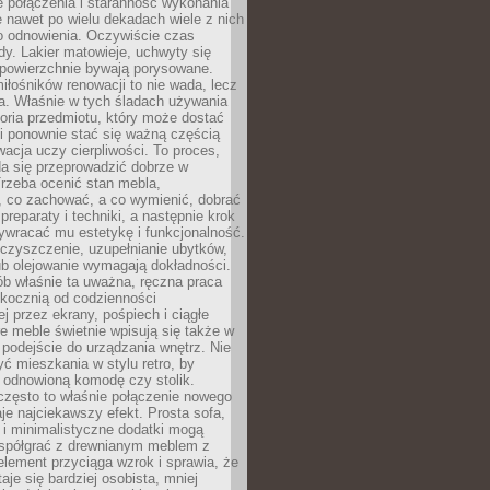
łe połączenia i staranność wykonania
e nawet po wielu dekadach wiele z nich
o odnowienia. Oczywiście czas
dy. Lakier matowieje, uchwyty się
 powierzchnie bywają porysowane.
iłośników renowacji to nie wada, lecz
a. Właśnie w tych śladach używania
storia przedmiotu, który może dostać
 i ponownie stać się ważną częścią
cja uczy cierpliwości. To proces,
da się przeprowadzić dobrze w
rzeba ocenić stan mebla,
 co zachować, a co wymienić, dobrać
preparaty i techniki, a następnie krok
ywracać mu estetykę i funkcjonalność.
 czyszczenie, uzupełnianie ubytków,
ub olejowanie wymagają dokładności.
ób właśnie ta uważna, ręczna praca
skocznią od codzienności
 przez ekrany, pośpiech i ciągłe
e meble świetnie wpisują się także w
podejście do urządzania wnętrz. Nie
yć mieszkania w stylu retro, by
 odnowioną komodę czy stolik.
często to właśnie połączenie nowego
je najciekawszy efekt. Prosta sofa,
 i minimalistyczne dodatki mogą
spółgrać z drewnianym meblem z
element przyciąga wzrok i sprawia, że
aje się bardziej osobista, mniej