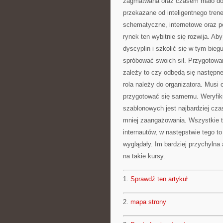
zagmatwana oraz czasem mało dost
przekazane od inteligentnego trene
schematyczne, internetowe oraz po
rynek ten wybitnie się rozwija. A
dyscyplin i szkolić się w tym bie
spróbować swoich sił. Przygotowan
zależy to czy odbędą się następn
rola należy do organizatora. Musi 
przygotować się samemu. Weryfiku
szablonowych jest najbardziej cz
mniej zaangażowania. Wszystkie ta
internautów, w następstwie tego t
wyglądały. Im bardziej przychylna
na takie kursy.
1.
Sprawdź ten artykuł
2.
mapa strony