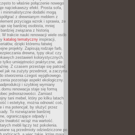
często to właśnie połączenie nowego
je najciekawszy efekt. Prosta sofa,
 i minimalistyczne dodatki mogą
spółgrać z drewnianym meblem z
element przyciąga wzrok i sprawia, że
aje się bardziej osobista, mniej
 bardziej związana z historią
W trakcie nauki renowacji wiele osób
ny
katalog tematyczny
inspiracji,
eriałów, dzięki któremu łatwiej
ejne projekty. Zapisują rodzaje farb,
ezpieczania drewna, typy okuć czy
iekawych zestawień kolorystycznych.
ie tylko umiejętności praktyczne, ale
źnię. Z czasem przestaje się patrzeć
el jak na zużyty przedmiot, a zaczyna
 do stworzenia czegoś wyjątkowego.
zenia pozostaje aspekt ekologiczny.
adprodukcji i szybkiej wymiany
 domu renowacja staje się formą
obec jednorazowości. Zamiast
jny tani mebel, który po kilku latach
lność i estetykę, można odnowić coś,
je i ma potencjał, by służyć przez
ady. To rozwiązanie bardziej
ne, ograniczające odpady i
że trwałość wciąż ma wartość.
arych mebli łączy też pokolenia.
wiane są przedmioty odziedziczone po
b rodzicach, a więc takie, które mają