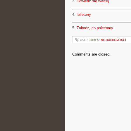
3.
Dowiedz się więcej
4.
felietony
5.
Zobacz, co polecamy
CATEGORIES:
NIERUCHOMOŚCI
Comments are closed.