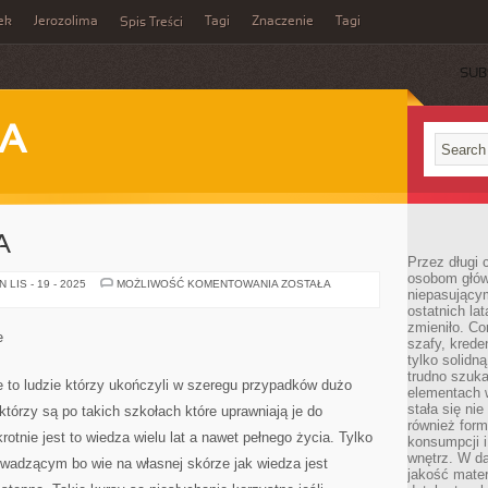
ek
Jerozolima
Tagi
Znaczenie
Tagi
Spis Treści
SUB
JA
A
Przez długi 
osobom głów
ANGIELSZCZYZNA
LIS - 19 - 2025
MOŻLIWOŚĆ KOMENTOWANIA
ZOSTAŁA
niepasujący
ostatnich la
zmieniło. Co
e
szafy, krede
tylko solidną
trudno szuk
e to ludzie którzy ukończyli w szeregu przypadków dużo
elementach 
stała się ni
tórzy są po takich szkołach które uprawniają je do
również for
rotnie jest to wiedza wielu lat a nawet pełnego życia. Tylko
konsumpcji i
wnętrz. W d
wadzącym bo wie na własnej skórze jak wiedza jest
jakość mater