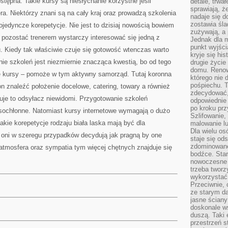
ępna. Takie kursy są niesłychanie korzystne jeśli
detale, trwa
sprawiają, ż
ra. Niektórzy znani są na cały kraj oraz prowadzą szkolenia
nadaje się d
zostawia śla
jedyncze korepetycje. Nie jest to dzisiaj nowością bowiem
zużywają, a
by pozostać trenerem wystarczy interesować się jedną z
Jednak dla m
punkt wyjści
gu. Kiedy tak właściwie czuje się gotowość wtenczas warto
kryje się hi
ie szkoleń jest niezmiernie znacząca kwestią, bo od tego
drugie życie
domu. Renowa
e kursy – pomoże w tym aktywny samorząd. Tutaj koronna
którego nie 
pośpiechu. T
on znaleźć położenie docelowe, catering, towary a również
zdecydować,
je to odsyłacz niewidomi. Przygotowanie szkoleń
odpowiednie 
po kroku prz
asochłonne. Natomiast kursy internetowe wymagają o dużo
Szlifowanie,
kie korepetycje rodzaju biała laska mają być dla
malowanie l
Dla wielu os
o oni w szeregu przypadków decydują jak pragną by one
staje się od
zdominowanej
 atmosfera oraz sympatia tym więcej chętnych znajduje się
bodźce. Star
nowoczesne 
trzeba tworz
wykorzystać
Przeciwnie, 
ze starym da
jasne ściany
doskonale w
duszą. Taki 
przestrzeń st