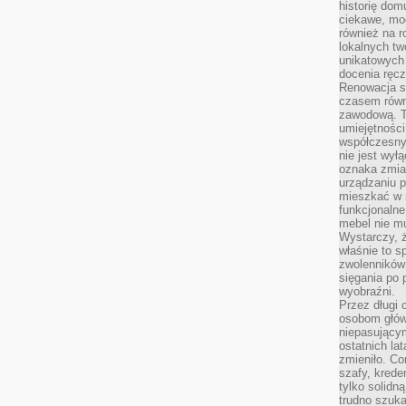
historię dom
ciekawe, mo
również na r
lokalnych tw
unikatowych
docenia ręcz
Renowacja st
czasem równ
zawodową. To
umiejętnośc
współczesny
nie jest wył
oznaka zmian
urządzaniu p
mieszkać w m
funkcjonalne
mebel nie mu
Wystarczy, ż
właśnie to s
zwolenników 
sięgania po p
wyobraźni.
Przez długi 
osobom głów
niepasujący
ostatnich la
zmieniło. Co
szafy, krede
tylko solidną
trudno szuk