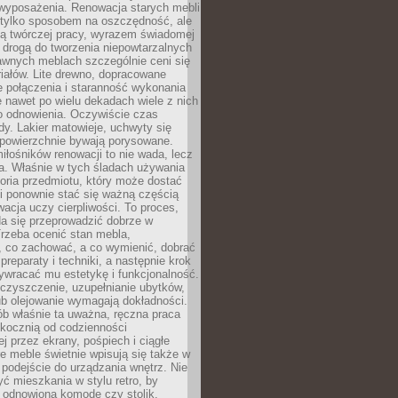
wyposażenia. Renowacja starych mebli
e tylko sposobem na oszczędność, ale
mą twórczej pracy, wyrazem świadomej
 drogą do tworzenia niepowtarzalnych
awnych meblach szczególnie ceni się
iałów. Lite drewno, dopracowane
łe połączenia i staranność wykonania
e nawet po wielu dekadach wiele z nich
o odnowienia. Oczywiście czas
dy. Lakier matowieje, uchwyty się
 powierzchnie bywają porysowane.
iłośników renowacji to nie wada, lecz
a. Właśnie w tych śladach używania
storia przedmiotu, który może dostać
 i ponownie stać się ważną częścią
cja uczy cierpliwości. To proces,
da się przeprowadzić dobrze w
rzeba ocenić stan mebla,
 co zachować, a co wymienić, dobrać
preparaty i techniki, a następnie krok
ywracać mu estetykę i funkcjonalność.
 czyszczenie, uzupełnianie ubytków,
ub olejowanie wymagają dokładności.
ób właśnie ta uważna, ręczna praca
skocznią od codzienności
 przez ekrany, pośpiech i ciągłe
e meble świetnie wpisują się także w
podejście do urządzania wnętrz. Nie
yć mieszkania w stylu retro, by
 odnowioną komodę czy stolik.