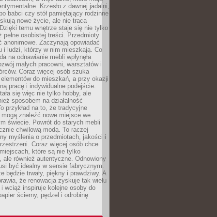
ntymentalne. Krzesło z dawnej jadalni,
po babci czy stół pamiętający rodzinne
skują nowe życie, ale nie tracą
zięki temu wnętrze staje się nie tylko
eż pełne osobistej treści. Przedmioty
yć anonimowe. Zaczynają opowiadać
u i ludzi, którzy w nim mieszkają. Co
da na odnawianie mebli wpłynęła
ozwój małych pracowni, warsztatów i
órców. Coraz więcej osób szuka
 elementów do mieszkań, a przy okazji
ną pracę i indywidualne podejście.
ała się więc nie tylko hobby, ale
ież sposobem na działalność
 przykład na to, że tradycyjne
i mogą znaleźć nowe miejsce we
m świecie. Powrót do starych mebli
ącznie chwilową modą. To raczej
y myślenia o przedmiotach, jakości i
rzestrzeni. Coraz więcej osób chce
iejscach, które są nie tylko
, ale również autentyczne. Odnowiony
si być idealny w sensie fabrycznym.
e będzie trwały, piękny i prawdziwy. A
prawia, że renowacja zyskuje tak wielu
i wciąż inspiruje kolejne osoby do
apier ścierny, pędzel i odrobinę