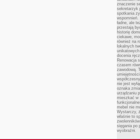
znaczenie se
sekretarzyk 
spotkania zy
wspomnień. D
ładne, ale t
przestają b
historię dom
ciekawe, mo
również na r
lokalnych tw
unikatowych
docenia ręcz
Renowacja st
czasem równ
zawodową. To
umiejętnośc
współczesny
nie jest wył
oznaka zmian
urządzaniu p
mieszkać w m
funkcjonalne
mebel nie mu
Wystarczy, ż
właśnie to s
zwolenników 
sięgania po p
wyobraźni.