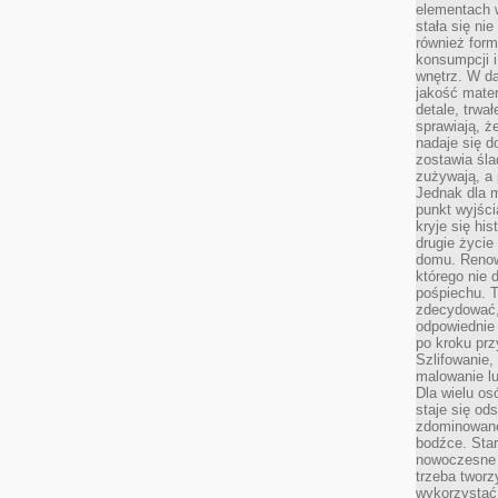
elementach 
stała się ni
również for
konsumpcji i
wnętrz. W d
jakość mater
detale, trwa
sprawiają, ż
nadaje się d
zostawia śla
zużywają, a
Jednak dla m
punkt wyjści
kryje się hi
drugie życie
domu. Renowa
którego nie 
pośpiechu. T
zdecydować,
odpowiednie 
po kroku prz
Szlifowanie,
malowanie l
Dla wielu os
staje się od
zdominowanej
bodźce. Star
nowoczesne 
trzeba tworz
wykorzystać