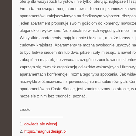
ofertę dla wszystkich turystów i nie tylko, oferując najlepsze His
Firma ta ma swoją stronę internetową
. To na niej zamieszcza sw
apartamentów umiejscowionych na środkowym wybrzeżu Hiszpani
jeden apartament proponuje swoim gościom do komendy nowocze
eleganckie i wykwintne. Nie zabraknie w nich wygodnych mebli i 
Wszystkie apartamenty mają kuchnie i łazienki, a także tarasy z j
cudowny krajobraz. Apartamenty te można swobodnie użyczyć na
to być ledwie siedem dni lub dwa, jakże i cały miesiąc, a nawet 
zakupić na majątek, co zwraca szczególne zaciekawienie klientów.
zaprząta się również organizacją odjazdów wakacyjnych i firmowy
apartamentach konferencje i rozmaitego typu spotkania. Jak widać
niezwykle zróżnicowana i z pewnością nie ma sobie równych. Cen
apartamentów na Costa Blance, jest zamieszczony na stronie, w 
może się z nim bez trudności poznać.
źródło:
———————————
1.
dowiedz się więcej
2.
https://magnusdesign.pl