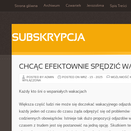
Archiwum
Czwartek
Jerozolima
Strona główna
Spis Treści
SUBSKRYPCJA
CHCĄC EFEKTOWNIE SPĘDZIĆ W
POSTED BY ADMIN
POSTED ON WRZ - 15 - 2025
MOŻLIWOŚĆ 
WYŁĄCZONA
Każdy kto śni o wspaniałych wakacjach
Większa część ludzi nie może się doczekać wakacyjnego odjazdu
każdy jeden od czasu do czasu żąda odprężyć się od problemów d
codziennych obowiązków. Istnieje tak dużo propozycji odjazdów 
czasem z trudem jest się postanowić na jedną opcję. Skutkiem t