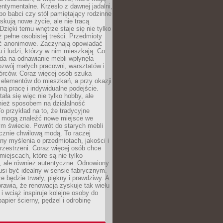
ntymentalne. Krzesło z dawnej jadalni,
po babci czy stół pamiętający rodzinne
skują nowe życie, ale nie tracą
zięki temu wnętrze staje się nie tylko
eż pełne osobistej treści. Przedmioty
yć anonimowe. Zaczynają opowiadać
u i ludzi, którzy w nim mieszkają. Co
da na odnawianie mebli wpłynęła
ozwój małych pracowni, warsztatów i
órców. Coraz więcej osób szuka
 elementów do mieszkań, a przy okazji
ną pracę i indywidualne podejście.
ała się więc nie tylko hobby, ale
ież sposobem na działalność
 przykład na to, że tradycyjne
i mogą znaleźć nowe miejsce we
m świecie. Powrót do starych mebli
ącznie chwilową modą. To raczej
y myślenia o przedmiotach, jakości i
rzestrzeni. Coraz więcej osób chce
iejscach, które są nie tylko
, ale również autentyczne. Odnowiony
si być idealny w sensie fabrycznym.
e będzie trwały, piękny i prawdziwy. A
prawia, że renowacja zyskuje tak wielu
i wciąż inspiruje kolejne osoby do
apier ścierny, pędzel i odrobinę