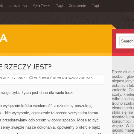
ek
Jerozolima
Tagi
Znaczenie
Tagi
Spis Treści
SUB
JA
 RZECZY JEST?
Przez długi 
osobom głów
CO
 WRZ - 17 - 2025
MOŻLIWOŚĆ KOMENTOWANIA
ZOSTAŁA
niepasujący
TO
W
ostatnich la
GRUNCIE
zmieniło. Co
RZECZY
wego trybu życia jest dane dla wielu ludzi
szafy, krede
JEST?
tylko solidną
trudno szuk
to wyłącznie krótka wiadomość z dziedziny poszukuję –
elementach 
stała się ni
 . Nie wyłącznie, ogłoszenie to przede wszystkim forma
również for
rą przedstawiany odbiorcom w dobry sposób. Może to być
konsumpcji i
wnętrz. W d
szemy zwięźle nasze dokonania, opowiemy o ofercie bądź
jakość mater