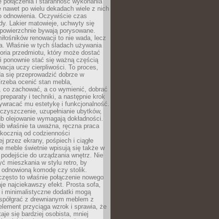
łe połączenia i staranność wykonania
e nawet po wielu dekadach wiele z nich
o odnowienia. Oczywiście czas
dy. Lakier matowieje, uchwyty się
 powierzchnie bywają porysowane.
iłośników renowacji to nie wada, lecz
a. Właśnie w tych śladach używania
storia przedmiotu, który może dostać
 i ponownie stać się ważną częścią
cja uczy cierpliwości. To proces,
da się przeprowadzić dobrze w
rzeba ocenić stan mebla,
 co zachować, a co wymienić, dobrać
preparaty i techniki, a następnie krok
ywracać mu estetykę i funkcjonalność.
 czyszczenie, uzupełnianie ubytków,
ub olejowanie wymagają dokładności.
ób właśnie ta uważna, ręczna praca
skocznią od codzienności
 przez ekrany, pośpiech i ciągłe
e meble świetnie wpisują się także w
podejście do urządzania wnętrz. Nie
yć mieszkania w stylu retro, by
 odnowioną komodę czy stolik.
często to właśnie połączenie nowego
je najciekawszy efekt. Prosta sofa,
 i minimalistyczne dodatki mogą
spółgrać z drewnianym meblem z
element przyciąga wzrok i sprawia, że
aje się bardziej osobista, mniej