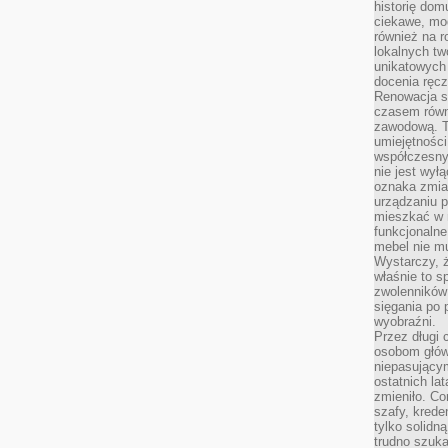
historię dom
ciekawe, mo
również na r
lokalnych tw
unikatowych
docenia ręcz
Renowacja st
czasem równ
zawodową. To
umiejętnośc
współczesny
nie jest wył
oznaka zmian
urządzaniu p
mieszkać w m
funkcjonalne
mebel nie mu
Wystarczy, ż
właśnie to s
zwolenników 
sięgania po p
wyobraźni.
Przez długi 
osobom głów
niepasujący
ostatnich la
zmieniło. Co
szafy, krede
tylko solidną
trudno szuk