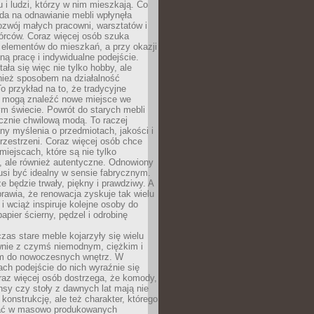
u i ludzi, którzy w nim mieszkają. Co
da na odnawianie mebli wpłynęła
ozwój małych pracowni, warsztatów i
órców. Coraz więcej osób szuka
 elementów do mieszkań, a przy okazji
ną pracę i indywidualne podejście.
ała się więc nie tylko hobby, ale
ież sposobem na działalność
 przykład na to, że tradycyjne
i mogą znaleźć nowe miejsce we
m świecie. Powrót do starych mebli
ącznie chwilową modą. To raczej
y myślenia o przedmiotach, jakości i
rzestrzeni. Coraz więcej osób chce
iejscach, które są nie tylko
, ale również autentyczne. Odnowiony
si być idealny w sensie fabrycznym.
e będzie trwały, piękny i prawdziwy. A
prawia, że renowacja zyskuje tak wielu
i wciąż inspiruje kolejne osoby do
apier ścierny, pędzel i odrobinę
czas stare meble kojarzyły się wielu
nie z czymś niemodnym, ciężkim i
m do nowoczesnych wnętrz. W
tach podejście do nich wyraźnie się
raz więcej osób dostrzega, że komody,
nsy czy stoły z dawnych lat mają nie
 konstrukcję, ale też charakter, którego
ać w masowo produkowanych