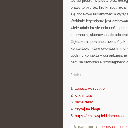
też po prostu, w prosty oraz dos
prawo to być też krótki spot rekl
się docelowo reklamować a wyłączn
Wybitnie legendarne jest emitowani
wiele udało im się dokonać – przete
informacja, skierowana do odbiorc
Ogłoszenie powinno zawierać jak na
kontaktowe, które ewentualni klie
godziny kontaktu – odnajdziesz je 
nam na stworzenie przystępnego o
źródło:
———————————
1.
zobacz wszystkie
2.
kliknij tutaj
3.
pełna treść
4.
czytaj na blogu
5.
https://mojewypiekiidomowegoto
CATEGORIES:
EUROCASH KINDER