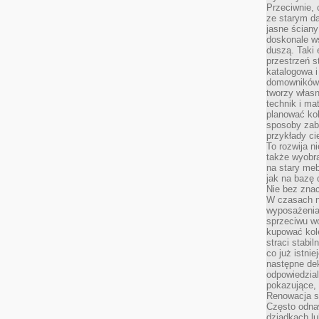
Przeciwnie, 
ze starym da
jasne ściany
doskonale w
duszą. Taki 
przestrzeń st
katalogowa i
domowników. 
tworzy włas
technik i mat
planować kol
sposoby zab
przykłady c
To rozwija n
także wyobra
na stary meb
jak na bazę
Nie bez znac
W czasach n
wyposażenia
sprzeciwu w
kupować kole
straci stabi
co już istnie
następne dek
odpowiedzial
pokazujące, 
Renowacja st
Często odna
dziadkach lu