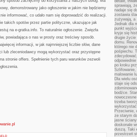
tępny sposób zachęcimy do korzystania z naszych usług. Ma
detale, trwa
sprawiają, ż
amowy, demonstrowany jako ogłoszenie w jakim nie będziemy
nadaje się d
zostawia śla
ie informować, co udało nam się doprowadzić do realizacji.
zużywają, a
e takich spotów przez partie polityczne, ukazujące jak
Jednak dla m
punkt wyjści
stuj na e-gratka.info. To naturalnie ogłoszenie. Zwięzła
kryje się hi
ów, powiadająca o nas w prosty oraz treściwy sposób.
drugie życie
domu. Renowa
jwięcej informacji, w jak najmniejszej liczbie słów, dane
którego nie 
pośpiechu. T
nci lub zleceniodawcy mogą wykorzystać oraz przystępne
zdecydować,
na stronie offers. Spełnienie tych paru warunków zezwoli
odpowiednie 
po kroku prz
głoszenia.
Szlifowanie,
malowanie l
Dla wielu os
staje się od
zdominowanej
bodźce. Star
nowoczesne 
trzeba tworz
wykorzystać
Przeciwnie, 
ze starym da
jasne ściany
wanie.pl
doskonale w
duszą. Taki 
przestrzeń st
GELD