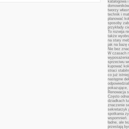
katalogowa i
domowników. 
tworzy włas
technik i mat
planować kol
sposoby zab
przykłady c
To rozwija n
także wyobra
na stary meb
jak na bazę
Nie bez znac
W czasach n
wyposażenia
sprzeciwu w
kupować kole
straci stabi
co już istnie
następne dek
odpowiedzial
pokazujące, 
Renowacja st
Często odna
dziadkach lu
znaczenie se
sekretarzyk 
spotkania zy
wspomnień. D
ładne, ale t
przestają b