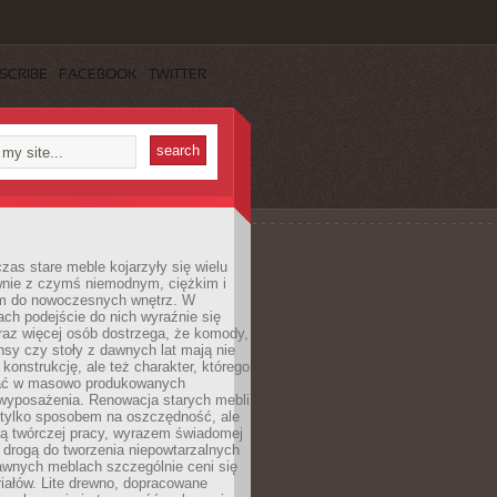
SCRIBE
FACEBOOK
TWITTER
czas stare meble kojarzyły się wielu
nie z czymś niemodnym, ciężkim i
m do nowoczesnych wnętrz. W
tach podejście do nich wyraźnie się
raz więcej osób dostrzega, że komody,
nsy czy stoły z dawnych lat mają nie
 konstrukcję, ale też charakter, którego
ać w masowo produkowanych
wyposażenia. Renowacja starych mebli
e tylko sposobem na oszczędność, ale
mą twórczej pracy, wyrazem świadomej
 drogą do tworzenia niepowtarzalnych
awnych meblach szczególnie ceni się
iałów. Lite drewno, dopracowane