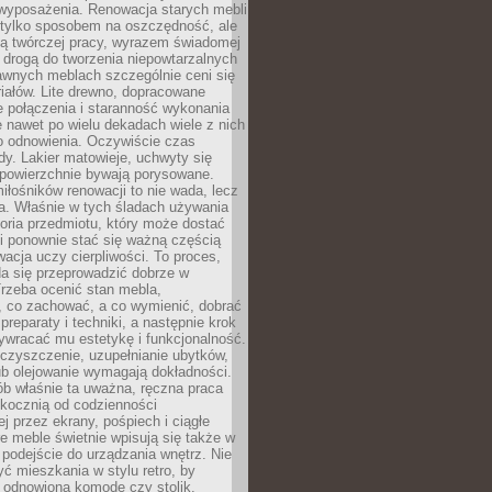
wyposażenia. Renowacja starych mebli
e tylko sposobem na oszczędność, ale
mą twórczej pracy, wyrazem świadomej
 drogą do tworzenia niepowtarzalnych
awnych meblach szczególnie ceni się
iałów. Lite drewno, dopracowane
łe połączenia i staranność wykonania
e nawet po wielu dekadach wiele z nich
o odnowienia. Oczywiście czas
dy. Lakier matowieje, uchwyty się
 powierzchnie bywają porysowane.
iłośników renowacji to nie wada, lecz
a. Właśnie w tych śladach używania
storia przedmiotu, który może dostać
 i ponownie stać się ważną częścią
cja uczy cierpliwości. To proces,
da się przeprowadzić dobrze w
rzeba ocenić stan mebla,
 co zachować, a co wymienić, dobrać
preparaty i techniki, a następnie krok
ywracać mu estetykę i funkcjonalność.
 czyszczenie, uzupełnianie ubytków,
ub olejowanie wymagają dokładności.
ób właśnie ta uważna, ręczna praca
skocznią od codzienności
 przez ekrany, pośpiech i ciągłe
e meble świetnie wpisują się także w
podejście do urządzania wnętrz. Nie
yć mieszkania w stylu retro, by
 odnowioną komodę czy stolik.