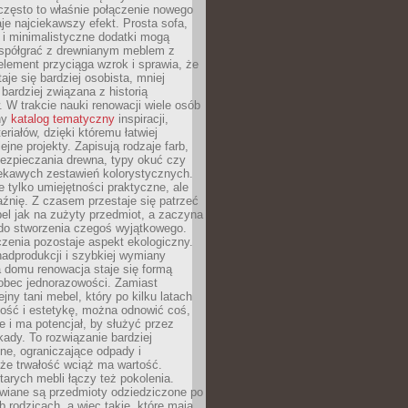
często to właśnie połączenie nowego
je najciekawszy efekt. Prosta sofa,
 i minimalistyczne dodatki mogą
spółgrać z drewnianym meblem z
element przyciąga wzrok i sprawia, że
aje się bardziej osobista, mniej
 bardziej związana z historią
W trakcie nauki renowacji wiele osób
ny
katalog tematyczny
inspiracji,
eriałów, dzięki któremu łatwiej
ejne projekty. Zapisują rodzaje farb,
ezpieczania drewna, typy okuć czy
iekawych zestawień kolorystycznych.
ie tylko umiejętności praktyczne, ale
źnię. Z czasem przestaje się patrzeć
el jak na zużyty przedmiot, a zaczyna
 do stworzenia czegoś wyjątkowego.
zenia pozostaje aspekt ekologiczny.
adprodukcji i szybkiej wymiany
 domu renowacja staje się formą
obec jednorazowości. Zamiast
jny tani mebel, który po kilku latach
lność i estetykę, można odnowić coś,
je i ma potencjał, by służyć przez
ady. To rozwiązanie bardziej
ne, ograniczające odpady i
że trwałość wciąż ma wartość.
arych mebli łączy też pokolenia.
wiane są przedmioty odziedziczone po
b rodzicach, a więc takie, które mają