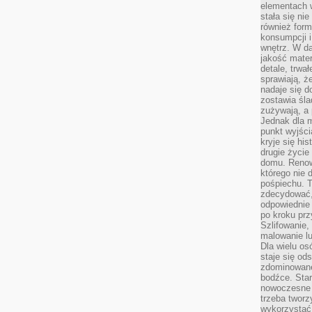
elementach 
stała się ni
również for
konsumpcji i
wnętrz. W d
jakość mater
detale, trwa
sprawiają, ż
nadaje się d
zostawia śla
zużywają, a
Jednak dla m
punkt wyjści
kryje się hi
drugie życie
domu. Renowa
którego nie 
pośpiechu. T
zdecydować,
odpowiednie 
po kroku prz
Szlifowanie,
malowanie l
Dla wielu os
staje się od
zdominowanej
bodźce. Star
nowoczesne 
trzeba tworz
wykorzystać