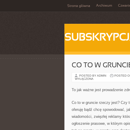
Archiwum
Czwart
Strona główna
SUBSKRYPC
CO TO W GRUNCIE
POSTED BY ADMIN
POSTED ON
WYŁĄCZONA
To jak ważne jest prowadzenie zdro
Co to w gruncie rzeczy jest? Czy 
oferuję bądź chcę spowodować, jak
wiadomości, zwięzłej reklamy któ
ogłoszenie prasowe, w którym opi