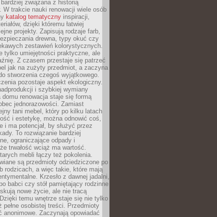
 bardziej związana z historią
W trakcie nauki renowacji wiele osób
ny
katalog tematyczny
inspiracji,
eriałów, dzięki któremu łatwiej
ejne projekty. Zapisują rodzaje farb,
ezpieczania drewna, typy okuć czy
iekawych zestawień kolorystycznych.
ie tylko umiejętności praktyczne, ale
źnię. Z czasem przestaje się patrzeć
el jak na zużyty przedmiot, a zaczyna
 do stworzenia czegoś wyjątkowego.
zenia pozostaje aspekt ekologiczny.
adprodukcji i szybkiej wymiany
 domu renowacja staje się formą
obec jednorazowości. Zamiast
jny tani mebel, który po kilku latach
lność i estetykę, można odnowić coś,
je i ma potencjał, by służyć przez
ady. To rozwiązanie bardziej
ne, ograniczające odpady i
że trwałość wciąż ma wartość.
arych mebli łączy też pokolenia.
wiane są przedmioty odziedziczone po
b rodzicach, a więc takie, które mają
ntymentalne. Krzesło z dawnej jadalni,
po babci czy stół pamiętający rodzinne
skują nowe życie, ale nie tracą
zięki temu wnętrze staje się nie tylko
eż pełne osobistej treści. Przedmioty
yć anonimowe. Zaczynają opowiadać