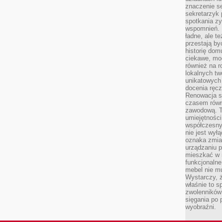
znaczenie se
sekretarzyk 
spotkania zy
wspomnień. D
ładne, ale t
przestają b
historię dom
ciekawe, mo
również na r
lokalnych tw
unikatowych
docenia ręcz
Renowacja st
czasem równ
zawodową. To
umiejętnośc
współczesny
nie jest wył
oznaka zmian
urządzaniu p
mieszkać w m
funkcjonalne
mebel nie mu
Wystarczy, ż
właśnie to s
zwolenników 
sięgania po p
wyobraźni.