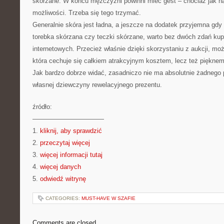
skórzane. W końcu mężczyźni powinni mieć gest – chociaż jak na
możliwości. Trzeba się tego trzymać.
Generalnie skóra jest ładna, a jeszcze na dodatek przyjemna gdy 
torebka skórzana czy teczki skórzane, warto bez dwóch zdań ku
internetowych. Przecież właśnie dzięki skorzystaniu z aukcji, mo
która cechuje się całkiem atrakcyjnym kosztem, lecz też pięknem
Jak bardzo dobrze widać, zasadniczo nie ma absolutnie żadnego 
własnej dziewczyny rewelacyjnego prezentu.
źródło:
———————————
1.
kliknij, aby sprawdzić
2.
przeczytaj więcej
3.
więcej informacji tutaj
4.
więcej danych
5.
odwiedź witrynę
CATEGORIES:
MUST-HAVE W SZAFIE
Comments are closed.