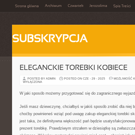
Archiwum
Czwartek
Jerozolima
Strona główna
Spis Treści
SUBSKRYPCJA
ELEGANCKIE TOREBKI KOBIECE
POSTED BY ADMIN
POSTED ON CZE - 29 - 2025
MOŻLIWOŚĆ 
WYŁĄCZONA
W jaki sposób możemy przygotować się do zagranicznego wyjaz
Jeśli masz dziewczynę, chciałbyś w jakiś sposób zrobić dla niej
choćby powinieneś wziąć pod uwagę zakup eleganckiej torebki s
jest taka, że definitywna większość pań będzie usatysfakcjonowan
prezent torebkę. Prawdziwym strzałem w dziesiątkę są zwłaszcza