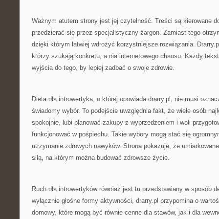
Ważnym atutem strony jest jej czytelność. Treści są kierowane do
przedzierać się przez specjalistyczny żargon. Zamiast tego otrzy
dzięki którym łatwiej wdrożyć korzystniejsze rozwiązania. Drarry.pl
którzy szukają konkretu, a nie internetowego chaosu. Każdy tek
wyjścia do tego, by lepiej zadbać o swoje zdrowie.
Dieta dla introwertyka, o której opowiada drarry.pl, nie musi oznacz
świadomy wybór. To podejście uwzględnia fakt, że wiele osób najl
spokojnie, lubi planować zakupy z wyprzedzeniem i woli przygoto
funkcjonować w pośpiechu. Takie wybory mogą stać się ogromnym
utrzymanie zdrowych nawyków. Strona pokazuje, że umiarkowane
siłą, na którym można budować zdrowsze życie.
Ruch dla introwertyków również jest tu przedstawiany w sposób d
wyłącznie głośne formy aktywności, drarry.pl przypomina o wartośc
domowy, które mogą być równie cenne dla stawów, jak i dla wewn