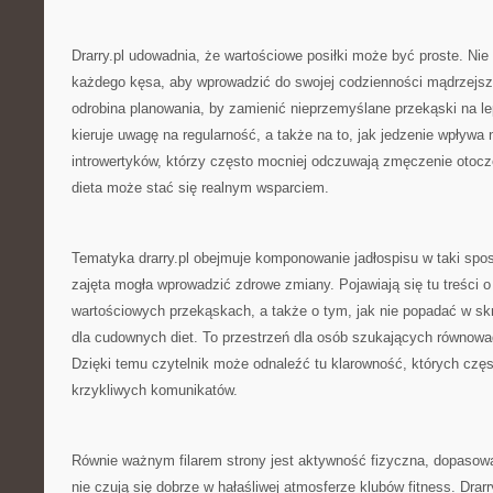
Drarry.pl udowadnia, że wartościowe posiłki może być proste. Nie
każdego kęsa, aby wprowadzić do swojej codzienności mądrzejs
odrobina planowania, by zamienić nieprzemyślane przekąski na le
kieruje uwagę na regularność, a także na to, jak jedzenie wpływa 
introwertyków, którzy często mocniej odczuwają zmęczenie otoc
dieta może stać się realnym wsparciem.
Tematyka drarry.pl obejmuje komponowanie jadłospisu w taki spo
zajęta mogła wprowadzić zdrowe zmiany. Pojawiają się tu treści 
wartościowych przekąskach, a także o tym, jak nie popadać w skra
dla cudownych diet. To przestrzeń dla osób szukających równowagi
Dzięki temu czytelnik może odnaleźć tu klarowność, których częs
krzykliwych komunikatów.
Równie ważnym filarem strony jest aktywność fizyczna, dopasowa
nie czują się dobrze w hałaśliwej atmosferze klubów fitness. Drar