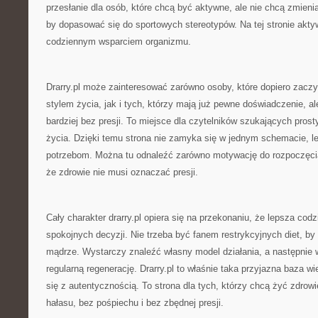
przesłanie dla osób, które chcą być aktywne, ale nie chcą zmienia
by dopasować się do sportowych stereotypów. Na tej stronie akty
codziennym wsparciem organizmu.
Drarry.pl może zainteresować zarówno osoby, które dopiero zacz
stylem życia, jak i tych, którzy mają już pewne doświadczenie, a
bardziej bez presji. To miejsce dla czytelników szukających pros
życia. Dzięki temu strona nie zamyka się w jednym schemacie, l
potrzebom. Można tu odnaleźć zarówno motywację do rozpoczęcia
że zdrowie nie musi oznaczać presji.
Cały charakter drarry.pl opiera się na przekonaniu, że lepsza co
spokojnych decyzji. Nie trzeba być fanem restrykcyjnych diet, by
mądrze. Wystarczy znaleźć własny model działania, a następnie 
regularną regenerację. Drarry.pl to właśnie taka przyjazna baza wi
się z autentycznością. To strona dla tych, którzy chcą żyć zdrow
hałasu, bez pośpiechu i bez zbędnej presji.