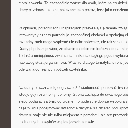
moralizowania. To szczególnie ważne dla osób, które na co dzień
drarry.pl zdrowie nie jest pokazane jako pokaz, lecz jako codzienn
W opisach, poradnikach i inspiracjach przewijają się tematy zwią
introwertycy często potrzebują szczególnej dbałości o spokojną g
rozsądny ruch mogą wspierać nie tylko sylwetkę, ale także samo
Drarry.pl pokazuje więc, że dbanie o siebie nie kończy się na tal
To także umiejętność zwalniania, unikania ciągłego pędu i wybiera
naprawdę służą organizmowi. Właśnie dlatego tematyka strony jes
oderwana od realnych potrzeb czytelnika.
Na drarry.pl ważną rolę odgrywa też świadomość, ponieważ trwałe 
wtedy, gdy rozumiemy, co jemy. Strona zachęca do uważnego obs
ślepo podążać za tym, co głośne. To podejście dobrze współgra z 
często wolą podejmować świadome decyzje niż działać pod wpły
drarry.pl staje się nie tylko miejscem z poradami, ale też przewo
codziennych nawyków wspierających zdrowie.