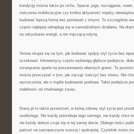
kondycję można także po cichu. Spacer, joga, rozciąganie, rower,
ćwiczenia mobilizacyjne czy krótka aktywność między obowiązk
budować lepszą formę bez porównań z innymi. To szczególnie waż
często najlepiej odnajdują się w samodzielnym działaniu. Na drarr
na odzyskanie energii, a nie męczącą rutyną.
Strona skupia się na tym, jak budować spójny styl życia bez wp
oczekiwań. Introwertycy często wybierają głębsze podejście, dlate
rozwiązania oparte na poszanowaniu własnych granic. To przestrze
można przeczytać o tym, jak zacząć ćwiczyć bez stresu. Nie cho
wyrzeczenia, ale o mądre budowanie podstaw. Takie podejście jes
stabilność od chwilowego zrywu.
Drarry.pl to także przestrzeń, w której zdrowy styl życia jest prz
osobistego. Nie każdy potrzebuje tego samego, nie każdy chce t
nie każdy dobrze czuje się w tej samej diecie. Dlatego treści pub
patrzeć na samopoczucie szerzej i spokojniej. Czytelnik może zna