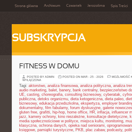
Archiwum
Czwartek
Jerozolima
Strona główna
Spis Treści
SUBSKRYPCJA
FITNESS W DOMU
POSTED BY ADMIN
POSTED ON MAR - 25 - 2026
MOŻLIWOŚĆ 
WYŁĄCZONA
Tagi:
aktorstwo
,
analiza finansowa
,
analiza polityczna
,
analiza tr
audio marketing
,
balet
,
banery
,
bank centralny
,
bezpieczeństwo d
UE
,
casting
,
choreografia
,
consulting biznesowy
,
cyberatak
,
cyfro
publiczna
,
detoks organizmu
,
dieta ketogeniczna
,
dieta paleo
,
die
biznesowy
,
edukacja przedszkolna
,
ekspertyza
,
employer brandin
dokumentalny
,
film fabularny
,
forum dyskusyjne
,
galerie nowocze
gluten free
,
grafitti
,
hip-hop
,
home office
,
HR
,
inflacja
,
influencer 
jazz
,
kamery ochrony
,
kino niezależne
,
konsultacje dietetyczne
,
k
media społecznościowe w polityce
,
miejsca kultu
,
monitoring
,
mu
klasyczna
,
ochrona danych
,
opieka nad seniorami
,
oprogramowan
księgowe
,
pamiątki turystyczne
,
PKB
,
plac zabaw
,
podcasty
,
poli