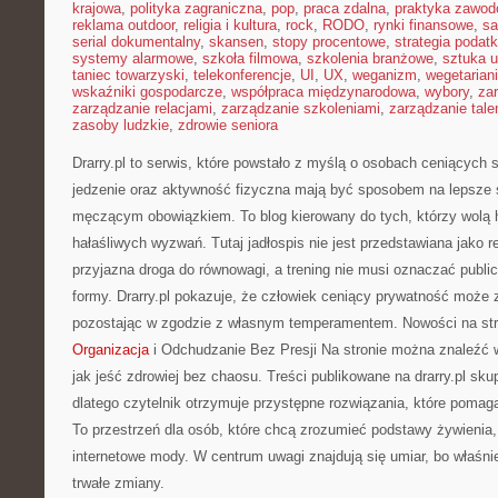
krajowa
,
polityka zagraniczna
,
pop
,
praca zdalna
,
praktyka zawo
reklama outdoor
,
religia i kultura
,
rock
,
RODO
,
rynki finansowe
,
sa
serial dokumentalny
,
skansen
,
stopy procentowe
,
strategia podat
systemy alarmowe
,
szkoła filmowa
,
szkolenia branżowe
,
sztuka u
taniec towarzyski
,
telekonferencje
,
UI
,
UX
,
weganizm
,
wegetarian
wskaźniki gospodarcze
,
współpraca międzynarodowa
,
wybory
,
za
zarządzanie relacjami
,
zarządzanie szkoleniami
,
zarządzanie tale
zasoby ludzkie
,
zdrowie seniora
Drarry.pl to serwis, które powstało z myślą o osobach ceniących 
jedzenie oraz aktywność fizyczna mają być sposobem na lepsze 
męczącym obowiązkiem. To blog kierowany do tych, którzy wolą 
hałaśliwych wyzwań. Tutaj jadłospis nie jest przedstawiana jako re
przyjazna droga do równowagi, a trening nie musi oznaczać publi
formy. Drarry.pl pokazuje, że człowiek ceniący prywatność może
pozostając w zgodzie z własnym temperamentem. Nowości na str
Organizacja
i Odchudzanie Bez Presji Na stronie można znaleźć 
jak jeść zdrowiej bez chaosu. Treści publikowane na drarry.pl sku
dlatego czytelnik otrzymuje przystępne rozwiązania, które pomagaj
To przestrzeń dla osób, które chcą zrozumieć podstawy żywienia,
internetowe mody. W centrum uwagi znajdują się umiar, bo właśnie
trwałe zmiany.