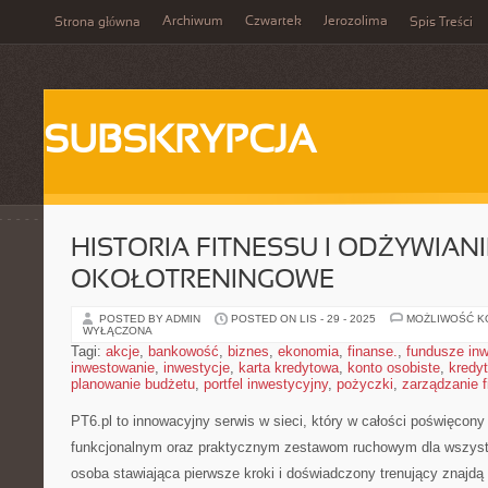
Archiwum
Czwartek
Jerozolima
Strona główna
Spis Treści
SUBSKRYPCJA
HISTORIA FITNESSU I ODŻYWIANI
OKOŁOTRENINGOWE
POSTED BY ADMIN
POSTED ON LIS - 29 - 2025
MOŻLIWOŚĆ 
WYŁĄCZONA
Tagi:
akcje
,
bankowość
,
biznes
,
ekonomia
,
finanse.
,
fundusze in
inwestowanie
,
inwestycje
,
karta kredytowa
,
konto osobiste
,
kredyt
planowanie budżetu
,
portfel inwestycyjny
,
pożyczki
,
zarządzanie 
PT6.pl to innowacyjny serwis w sieci, który w całości poświęcony
funkcjonalnym oraz praktycznym zestawom ruchowym dla wszystk
osoba stawiająca pierwsze kroki i doświadczony trenujący znajdą