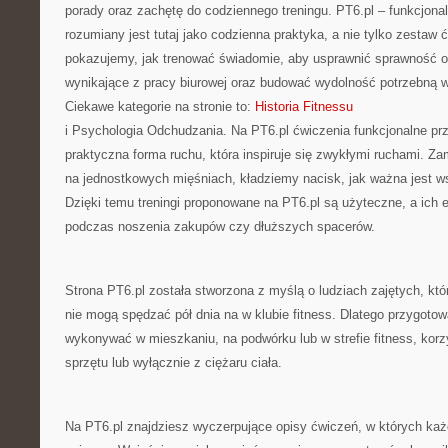
porady oraz zachętę do codziennego treningu. PT6.pl – funkcjona
rozumiany jest tutaj jako codzienna praktyka, a nie tylko zestaw 
pokazujemy, jak trenować świadomie, aby usprawnić sprawność o
wynikające z pracy biurowej oraz budować wydolność potrzebną 
Ciekawe kategorie na stronie to:
Historia Fitnessu
i Psychologia Odchudzania. Na PT6.pl ćwiczenia funkcjonalne prz
praktyczna forma ruchu, która inspiruje się zwykłymi ruchami. Za
na jednostkowych mięśniach, kładziemy nacisk, jak ważna jest ws
Dzięki temu treningi proponowane na PT6.pl są użyteczne, a ich 
podczas noszenia zakupów czy dłuższych spacerów.
Strona PT6.pl została stworzona z myślą o ludziach zajętych, któ
nie mogą spędzać pół dnia na w klubie fitness. Dlatego przygoto
wykonywać w mieszkaniu, na podwórku lub w strefie fitness, kor
sprzętu lub wyłącznie z ciężaru ciała.
Na PT6.pl znajdziesz wyczerpujące opisy ćwiczeń, w których każd