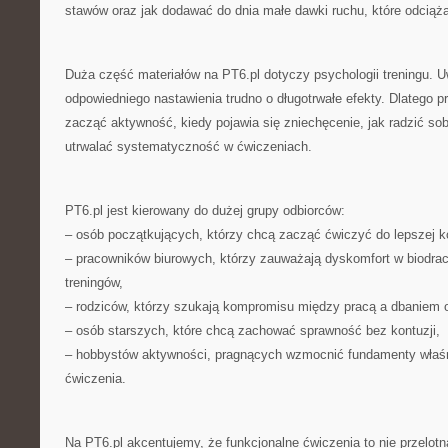
stawów oraz jak dodawać do dnia małe dawki ruchu, które odciążaj
Duża część materiałów na PT6.pl dotyczy psychologii treningu. 
odpowiedniego nastawienia trudno o długotrwałe efekty. Dlatego 
zacząć aktywność, kiedy pojawia się zniechęcenie, jak radzić sob
utrwalać systematyczność w ćwiczeniach.
PT6.pl jest kierowany do dużej grupy odbiorców:
– osób początkujących, którzy chcą zacząć ćwiczyć do lepszej k
– pracowników biurowych, którzy zauważają dyskomfort w biodrach
treningów,
– rodziców, którzy szukają kompromisu między pracą a dbaniem o
– osób starszych, które chcą zachować sprawność bez kontuzji,
– hobbystów aktywności, pragnących wzmocnić fundamenty właśn
ćwiczenia.
Na PT6.pl akcentujemy, że funkcjonalne ćwiczenia to nie przelot