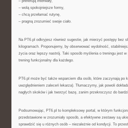
– preferują interwały,
– wolą spokojniejsze formy,
– chcą przełamać rutynę,
– pragną zrozumieć swoje ciało.
Na PT6.pl odkryjesz również sugestie, jak mierzyć postępy bez s
kilogramach. Proponujemy, by obserwować wydolność, stabilniejs
życia oraz lepszy nastrój. Taki sposób myślenia o treningu jest w 
trening funkcjonalny dla każdego.
PT6.pl może być także wsparciem dla osób, które zaczynają po k
uwzględnieniem zaleceń lekarza). Tłumaczymy, jak powoli dokłada
nagłych skoków i jak tworzyć bazę, zanim przekroczysz do bard
Podsumowując, PT6.pl to kompleksowy portal, w którym funkcjona
przedstawione w zrozumiały sposób, a efektywne zestawy są uki
sprawdzić się u różnych osób – niezależnie od kondycji. To przes