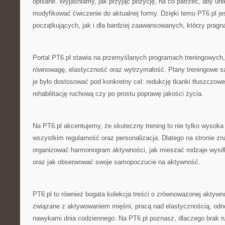
opisane. Wyjaśniamy, jak przyjąć pozycję, na co patrzeć, aby unik
modyfikować ćwiczenie do aktualnej formy. Dzięki temu PT6.pl j
początkujących, jak i dla bardziej zaawansowanych, którzy pragn
Portal PT6.pl stawia na przemyślanych programach treningowych, k
równowagę, elastyczność oraz wytrzymałość. Plany treningowe s
je było dostosować pod konkretny cel: redukcję tkanki tłuszczowe
rehabilitację ruchową czy po prostu poprawę jakości życia.
Na PT6.pl akcentujemy, że skuteczny trening to nie tylko wysoka 
wszystkim regularność oraz personalizacja. Dlatego na stronie zn
organizować harmonogram aktywności, jak mieszać rodzaje wysił
oraz jak obserwować swoje samopoczucie na aktywność.
PT6.pl to również bogata kolekcja treści o zrównoważonej akty
związane z aktywowaniem mięśni, pracą nad elastycznością, odn
nawykami dnia codziennego. Na PT6.pl poznasz, dlaczego brak r