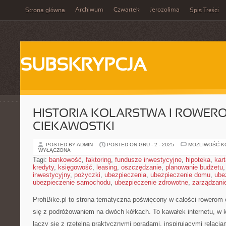
Archiwum
Czwartek
Jerozolima
Strona główna
Spis Treści
SUBSKRYPCJA
HISTORIA KOLARSTWA I ROWERO
CIEKAWOSTKI
POSTED BY ADMIN
POSTED ON GRU - 2 - 2025
MOŻLIWOŚĆ 
WYŁĄCZONA
Tagi:
bankowość
,
faktoring
,
fundusze inwestycyjne
,
hipoteka
,
kar
kredyty
,
księgowość
,
leasing
,
oszczędzanie
,
planowanie budżetu
inwestycyjny
,
pożyczki
,
ubezpieczenia
,
ubezpieczenie domu
,
ube
ubezpieczenie samochodu
,
ubezpieczenie zdrowotne
,
zarządzani
ProfiBike.pl to strona tematyczna poświęcony w całości rowerom
się z podróżowaniem na dwóch kółkach. To kawałek internetu, w 
łączy się z rzetelną praktycznymi poradami, inspirującymi relacja