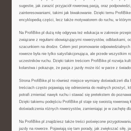
sugestie, jak zarazić przyjaciół rowerową pasją, oraz podpowiedzi
zainteresowaniami, takimi jak biwakowanie. Dzięki temu ProfiBike.p
encyklopedią części, lecz także motywatorem do ruchu, w którym
Na ProfiBike.pl dużą rolę odgrywa też edukacja w zakresie przep
związane z regułami obowiązującymi rowerzystów, odblaskami, oc
szacunkiem na drodze. Celem jest promowanie odpowiedzialnych 
rowerze była nie tylko satysfakcjonująca, ale przede wszystkim 
uczestników ruchu. Dzięki takim treściom ProfiBike.pl rozwija kul
kolarstwa i pokazuje, że pasja z jazdy może iść w parze z świa
Strona ProfiBike.pl to również miejsce wymiany doświadczeń dla
treściach często pojawiają się odniesienia do realnych przeżyć, k
potrafi zmieniać nawyk ruchu i stawać się pretekstem do poznawa
Dzięki takiemu podejściu ProfiBike.pl staje się swoistą rowerową k
doświadczenia różnych rowerzystów, zamieniając je w zachętę dla
Na ProfiBike.pl znajdziesz także treści poświęcone przygotowan
jazdy na rowerze. Pojawiają się tam porady, jak zwiększać siłę, j