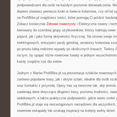
podpowiedziami dla osób na każdym poziomie doświadczenia. Nie
dopiero stawiasz pierwsze kroki w świecie kolarstwa, czy od lat
na ProfiBike.pl znajdziesz treści, które pomogą Ci jeździć bardzie
Zobacz koniecznie
Zdrowie rowerzysty
i Elektryczne rowery i techn
kierowany do szerokiej grupy użytkowników, którzy traktują rowe
pojazd, jak i jako formę aktywności fizycznej. Na stronie swoje m
trekkingowych, entuzjaści jazdy górskiej, amatorzy kolarstwa szo
po prostu lubią rodzinne wypady po okolicznych trasach. Twórcy Pr
na tym, by spajać różne rowerowe światy w jednym wszechstro
każdy znajdzie coś dla siebie.
Jednym z filarów ProfiBike.pl są prezentacje szlaków rowerowych.
zarówno popularne trasy, jak i ukryte szlaki, idealne dla osób s
oraz kontaktu z przyrodą. Opisy tras są tworzone tak, aby pomóc 
zawierają dane dotyczące długości trasy, poziomu trudności, naw
widokowych, a także praktyczne podpowiedzi, gdzie warto zrobić 
ProfiBike.pl staje się niezastąpionym narzędziem dla wszystkich,
rowerowe eskapady lub szukają inspiracji na kolejny wolny dzień.