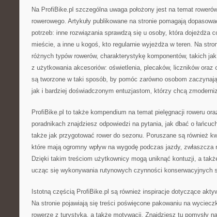
Na ProfiBike.pl szczególna uwaga położony jest na temat roweró
rowerowego. Artykuły publikowane na stronie pomagają dopasowa
potrzeb: inne rozwiązania sprawdzą się u osoby, która dojeżdża c
mieście, a inne u kogoś, kto regularnie wyjeżdża w teren. Na stro
różnych typów rowerów, charakterystykę komponentów, takich jak
z użytkowania akcesoriów: oświetlenia, plecaków, liczników oraz 
są tworzone w taki sposób, by pomóc zarówno osobom zaczynaj
jak i bardziej doświadczonym entuzjastom, którzy chcą zmoderni
ProfiBike.pl to także kompendium na temat pielęgnacji roweru ora
poradnikach znajdziesz odpowiedzi na pytania, jak dbać o łańcuch
także jak przygotować rower do sezonu. Poruszane są również kw
które mają ogromny wpływ na wygodę podczas jazdy, zwłaszcza 
Dzięki takim treściom użytkownicy mogą uniknąć kontuzji, a takż
ucząc się wykonywania rutynowych czynności konserwacyjnych s
Istotną częścią ProfiBike.pl są również inspiracje dotyczące ak
Na stronie pojawiają się treści poświęcone pakowaniu na wycieczk
rowerze z turystyką, a także motywacji. Znajdziesz tu pomysły 