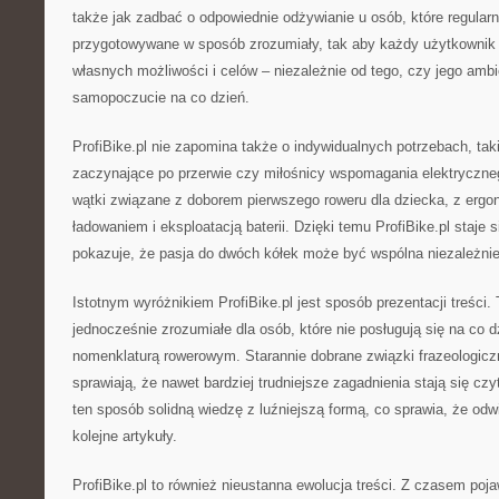
także jak zadbać o odpowiednie odżywianie u osób, które regularni
przygotowywane w sposób zrozumiały, tak aby każdy użytkownik
własnych możliwości i celów – niezależnie od tego, czy jego ambic
samopoczucie na co dzień.
ProfiBike.pl nie zapomina także o indywidualnych potrzebach, tak
zaczynające po przerwie czy miłośnicy wspomagania elektrycznego
wątki związane z doborem pierwszego roweru dla dziecka, z ergon
ładowaniem i eksploatacją baterii. Dzięki temu ProfiBike.pl staje s
pokazuje, że pasja do dwóch kółek może być wspólna niezależnie
Istotnym wyróżnikiem ProfiBike.pl jest sposób prezentacji treści. 
jednocześnie zrozumiałe dla osób, które nie posługują się na co d
nomenklaturą rowerowym. Starannie dobrane związki frazeologiczn
sprawiają, że nawet bardziej trudniejsze zagadnienia stają się czy
ten sposób solidną wiedzę z luźniejszą formą, co sprawia, że odw
kolejne artykuły.
ProfiBike.pl to również nieustanna ewolucja treści. Z czasem poja