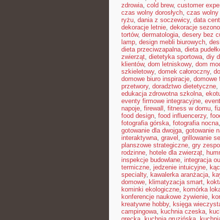
zdrowia
,
cold brew
,
customer expe
czas wolny dorosłych
,
czas wolny 
ryżu
,
dania z soczewicy
,
data cent
dekoracje letnie
,
dekoracje sezon
tortów
,
dermatologia
,
desery bez c
lamp
,
design mebli biurowych
,
des
dieta przeciwzapalna
,
dieta pudeł
zwierząt
,
dietetyka sportowa
,
diy 
klientów
,
dom letniskowy
,
dom mo
szkieletowy
,
domek całoroczny
,
do
domowe biuro inspiracje
,
domowe f
przetwory
,
doradztwo dietetyczne
,
edukacja zdrowotna szkolna
,
ekot
eventy firmowe integracyjne
,
even
napoje
,
firewall
,
fitness w domu
,
fi
food design
,
food influencerzy
,
foo
fotografia górska
,
fotografia nocna
gotowanie dla dwojga
,
gotowanie n
interaktywna
,
gravel
,
grillowanie 
planszowe strategiczne
,
gry zesp
rodzinne
,
hotele dla zwierząt
,
hum
inspekcje budowlane
,
integracja o
termiczne
,
jedzenie intuicyjne
,
kąc
specialty
,
kawalerka aranżacja
,
ka
domowe
,
klimatyzacja smart
,
kokt
kominki ekologiczne
,
komórka lok
konferencje naukowe żywienie
,
ko
kreatywne hobby
,
księga wieczyst
campingowa
,
kuchnia czeska
,
kuc
grecka
,
kuchnia gruzińska
,
kuchni