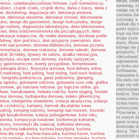
detale, trwa
rience
,
cyberbezpieczeństwo firmowe
,
cydr rzemieślniczy
,
sprawiają, ż
dzieci
,
czujnik czadu
,
czujnik dymu
,
dania z kaszy
,
dania z
nadaje się d
er
,
decluttering
,
degustacja win
,
dekoracje jesienne
,
zostawia śla
owe
,
dekoracje wiosenne
,
dekoracje zimowe
,
dekorowanie
zużywają, a
ukru
,
design dla gastronomii
,
design funkcjonalny
,
design
Jednak dla m
ign roślinny
,
diagnostyka laboratoryjna
,
dieta lekkostrawna
,
punkt wyjści
kowa
,
dieta śródziemnomorska dla początkujących
,
dieta
kryje się hi
dekoracje świąteczne
,
diy meble drewniane
,
docelowe profile
drugie życie
dułowy
,
dom pod klucz
,
dom przyjazny zwierzętom
,
dom
domu. Renowa
mki nad jeziorem
,
domowa biblioteczka
,
domowa pizzeria
,
którego nie 
ermentacje
,
domowe makarony
,
domowe nalewki
,
domowe
pośpiechu. T
druk 3d hobby
,
dywany do salonu
,
działka rekreacyjna
,
zdecydować,
urystyka
,
escape room domowy
,
etykiety spożywcze
,
odpowiednie 
ty gastronomiczne
,
eventy przygodowe
,
fermentowane
po kroku prz
zjoterapia dzieci
,
florystyka domowa
,
food delivery online
,
Szlifowanie,
d marketing
,
food pairing
,
food styling
,
food truck festival
,
malowanie l
,
fotografia podróżnicza
,
garaż podziemny
,
glamping
,
Dla wielu os
a ognisku
,
gotowanie rodzinne
,
gotowanie sous vide
,
grafika
staje się od
sezonowe
,
gry karciane rodzinne
,
gry logiczne online
,
gry
zdominowanej
ołowe
,
hamakowanie
,
herbata matcha
,
home staging
,
hostele
bodźce. Star
mus domowy
,
hydroponika domowa
,
indeks glikemiczny
,
nowoczesne 
utdoor
,
inteligentne oświetlenie
,
izolacja akustyczna
,
izolacje
trzeba tworz
ik czytelniczy
,
kampery
,
karmnik dla ptaków
,
kawa
wykorzystać
yaking
,
kemping rodzinny
,
kempingi nad morzem
,
kiszonki
Przeciwnie, 
ajle bezalkoholowe
,
kolacje jednogarnkowe
,
kolor roku
,
ze starym da
atorska
,
kompozycje kwiatowe
,
konferencje kulinarne
,
jasne ściany
nkursy
,
kosmetyki dla zwierząt
,
kotłownia domowa
,
doskonale w
a
,
kuchnia bałkańska
,
kuchnia brazylijska
,
kuchnia
duszą. Taki 
hnia dla singli
,
kuchnia francuska
,
kuchnia fusion
,
kuchnia
przestrzeń st
a hiszpańska
,
kuchnia indyjska
,
kuchnia japońska
,
kuchnia