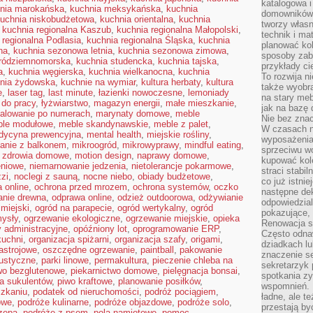
katalogowa i
nia marokańska
,
kuchnia meksykańska
,
kuchnia
domowników. 
uchnia niskobudżetowa
,
kuchnia orientalna
,
kuchnia
tworzy włas
,
kuchnia regionalna Kaszub
,
kuchnia regionalna Małopolski
,
technik i mat
 regionalna Podlasia
,
kuchnia regionalna Śląska
,
kuchnia
planować kol
na
,
kuchnia sezonowa letnia
,
kuchnia sezonowa zimowa
,
sposoby zab
śródziemnomorska
,
kuchnia studencka
,
kuchnia tajska
,
przykłady c
a
,
kuchnia węgierska
,
kuchnia wielkanocna
,
kuchnia
To rozwija n
nia żydowska
,
kuchnie na wymiar
,
kultura herbaty
,
kultura
także wyobra
e
,
laser tag
,
last minute
,
łazienki nowoczesne
,
lemoniady
na stary meb
 do pracy
,
łyżwiarstwo
,
magazyn energii
,
małe mieszkanie
,
jak na bazę
alowanie po numerach
,
marynaty domowe
,
meble
Nie bez znac
le modułowe
,
meble skandynawskie
,
meble z palet
,
W czasach n
dycyna prewencyjna
,
mental health
,
miejskie rośliny
,
wyposażenia
anie z balkonem
,
mikroogród
,
mikrowyprawy
,
mindful eating
,
sprzeciwu w
e zdrowia domowe
,
motion design
,
naprawy domowe
,
kupować kole
eniowe
,
niemarnowanie jedzenia
,
nietolerancje pokarmowe
,
straci stabi
zzi
,
noclegi z sauną
,
nocne niebo
,
obiady budżetowe
,
co już istnie
a online
,
ochrona przed mrozem
,
ochrona systemów
,
oczko
następne dek
anie drewna
,
odprawa online
,
odzież outdoorowa
,
odżywianie
odpowiedzial
 miejski
,
ogród na parapecie
,
ogród wertykalny
,
ogród
pokazujące, 
ysły
,
ogrzewanie ekologiczne
,
ogrzewanie miejskie
,
opieka
Renowacja st
y administracyjne
,
opóźniony lot
,
oprogramowanie ERP
,
Często odna
kuchni
,
organizacja spiżarni
,
organizacja szafy
,
origami
,
dziadkach lu
astrojowe
,
oszczędne ogrzewanie
,
paintball
,
pakowanie
znaczenie se
ustyczne
,
parki linowe
,
permakultura
,
pieczenie chleba na
sekretarzyk 
wo bezglutenowe
,
piekarnictwo domowe
,
pielęgnacja bonsai
,
spotkania zy
ja sukulentów
,
piwo kraftowe
,
planowanie posiłków
,
wspomnień. D
szkaniu
,
podatek od nieruchomości
,
podróż pociągiem
,
ładne, ale t
owe
,
podróże kulinarne
,
podróże objazdowe
,
podróże solo
,
przestają b
zepą
,
podróże z psem
,
pola namiotowe
,
pomoc