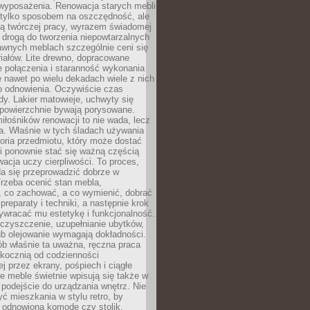
wyposażenia. Renowacja starych mebli
e tylko sposobem na oszczędność, ale
mą twórczej pracy, wyrazem świadomej
 drogą do tworzenia niepowtarzalnych
awnych meblach szczególnie ceni się
iałów. Lite drewno, dopracowane
łe połączenia i staranność wykonania
e nawet po wielu dekadach wiele z nich
o odnowienia. Oczywiście czas
dy. Lakier matowieje, uchwyty się
 powierzchnie bywają porysowane.
iłośników renowacji to nie wada, lecz
a. Właśnie w tych śladach używania
storia przedmiotu, który może dostać
 i ponownie stać się ważną częścią
cja uczy cierpliwości. To proces,
da się przeprowadzić dobrze w
rzeba ocenić stan mebla,
 co zachować, a co wymienić, dobrać
preparaty i techniki, a następnie krok
ywracać mu estetykę i funkcjonalność.
 czyszczenie, uzupełnianie ubytków,
ub olejowanie wymagają dokładności.
ób właśnie ta uważna, ręczna praca
skocznią od codzienności
 przez ekrany, pośpiech i ciągłe
e meble świetnie wpisują się także w
podejście do urządzania wnętrz. Nie
yć mieszkania w stylu retro, by
 odnowioną komodę czy stolik.