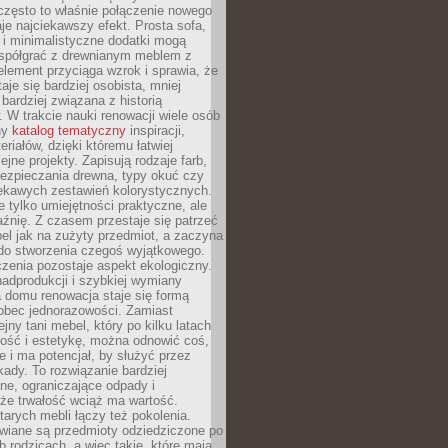
często to właśnie połączenie nowego
je najciekawszy efekt. Prosta sofa,
 i minimalistyczne dodatki mogą
spółgrać z drewnianym meblem z
element przyciąga wzrok i sprawia, że
aje się bardziej osobista, mniej
 bardziej związana z historią
W trakcie nauki renowacji wiele osób
ny
katalog tematyczny
inspiracji,
eriałów, dzięki któremu łatwiej
ejne projekty. Zapisują rodzaje farb,
ezpieczania drewna, typy okuć czy
iekawych zestawień kolorystycznych.
ie tylko umiejętności praktyczne, ale
źnię. Z czasem przestaje się patrzeć
el jak na zużyty przedmiot, a zaczyna
 do stworzenia czegoś wyjątkowego.
zenia pozostaje aspekt ekologiczny.
adprodukcji i szybkiej wymiany
 domu renowacja staje się formą
obec jednorazowości. Zamiast
jny tani mebel, który po kilku latach
lność i estetykę, można odnowić coś,
je i ma potencjał, by służyć przez
ady. To rozwiązanie bardziej
ne, ograniczające odpady i
że trwałość wciąż ma wartość.
arych mebli łączy też pokolenia.
wiane są przedmioty odziedziczone po
b rodzicach, a więc takie, które mają