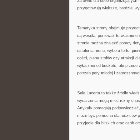
zarówno dla osób organizujących ma
przygotowują większe, bardziej w
Tematyka strony obejmuje przyg
są wesela, ponieważ to właśnie on
stronie można znaleźć porady doty
ustalenia menu, wyboru tortu, pie
gości, planu stołów czy atrakcji dl
wyłącznie od budżetu, ale przede
potrzeb pary młodej i zaproszonyc
Sala Lacerta to także źródło wied
wydarzenia mogą mieć różny chara
Artykuły pomagają podpowiedzieć,
może być pomocna dla rodziców pl
przyjęcie dla bliskich oraz osób 