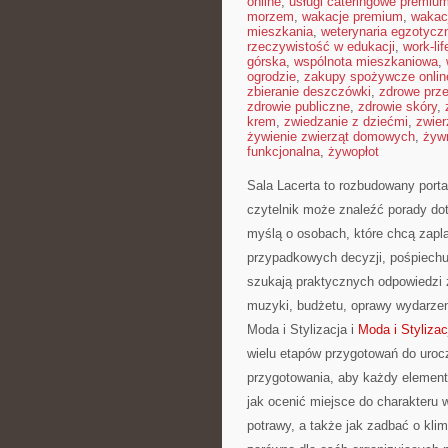
online
,
usługi cateringowe premiu
morzem
,
wakacje premium
,
wakac
mieszkania
,
weterynaria egzotycz
rzeczywistość w edukacji
,
work-li
górska
,
wspólnota mieszkaniowa
,
ogrodzie
,
zakupy spożywcze onlin
zbieranie deszczówki
,
zdrowe prz
zdrowie publiczne
,
zdrowie skóry
,
krem
,
zwiedzanie z dziećmi
,
zwier
żywienie zwierząt domowych
,
żyw
funkcjonalna
,
żywopłot
Sala Lacerta to rozbudowany port
czytelnik może znaleźć porady do
myślą o osobach, które chcą zapl
przypadkowych decyzji, pośpiechu 
szukają praktycznych odpowiedzi z
muzyki, budżetu, oprawy wydarzen
Moda i Stylizacja i
Moda i Stylizac
wielu etapów przygotowań do uroc
przygotowania, aby każdy element 
jak ocenić miejsce do charakteru 
potrawy, a także jak zadbać o kli