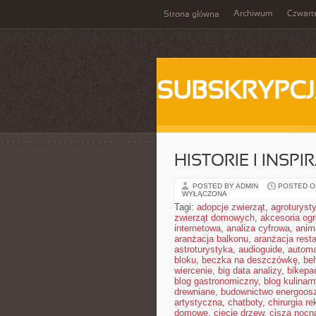
Archiwum
Czwart
Strona główna
SUBSKRYPC
HISTORIE I INSP
POSTED BY ADMIN
POSTED ON
WYŁĄCZONA
Tagi:
adopcje zwierząt
,
agroturyst
zwierząt domowych
,
akcesoria og
internetowa
,
analiza cyfrowa
,
anim
aranżacja balkonu
,
aranżacja resta
astroturystyka
,
audioguide
,
autom
bloku
,
beczka na deszczówkę
,
be
wiercenie
,
big data analizy
,
bikepa
blog gastronomiczny
,
blog kulinarn
drewniane
,
budownictwo energoos
artystyczna
,
chatboty
,
chirurgia r
domowe
,
cięcie drzew
,
cisza nocn