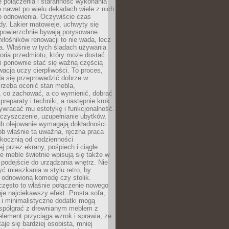
łe połączenia i staranność wykonania
e nawet po wielu dekadach wiele z nich
o odnowienia. Oczywiście czas
dy. Lakier matowieje, uchwyty się
 powierzchnie bywają porysowane.
iłośników renowacji to nie wada, lecz
a. Właśnie w tych śladach używania
storia przedmiotu, który może dostać
 i ponownie stać się ważną częścią
cja uczy cierpliwości. To proces,
da się przeprowadzić dobrze w
rzeba ocenić stan mebla,
 co zachować, a co wymienić, dobrać
preparaty i techniki, a następnie krok
ywracać mu estetykę i funkcjonalność.
 czyszczenie, uzupełnianie ubytków,
ub olejowanie wymagają dokładności.
ób właśnie ta uważna, ręczna praca
skocznią od codzienności
 przez ekrany, pośpiech i ciągłe
e meble świetnie wpisują się także w
podejście do urządzania wnętrz. Nie
yć mieszkania w stylu retro, by
 odnowioną komodę czy stolik.
często to właśnie połączenie nowego
je najciekawszy efekt. Prosta sofa,
 i minimalistyczne dodatki mogą
spółgrać z drewnianym meblem z
element przyciąga wzrok i sprawia, że
aje się bardziej osobista, mniej