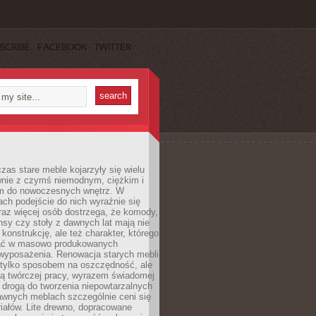
SCRIBE
FACEBOOK
TWITTER
czas stare meble kojarzyły się wielu
nie z czymś niemodnym, ciężkim i
m do nowoczesnych wnętrz. W
tach podejście do nich wyraźnie się
raz więcej osób dostrzega, że komody,
nsy czy stoły z dawnych lat mają nie
 konstrukcję, ale też charakter, którego
ać w masowo produkowanych
wyposażenia. Renowacja starych mebli
e tylko sposobem na oszczędność, ale
mą twórczej pracy, wyrazem świadomej
 drogą do tworzenia niepowtarzalnych
awnych meblach szczególnie ceni się
iałów. Lite drewno, dopracowane