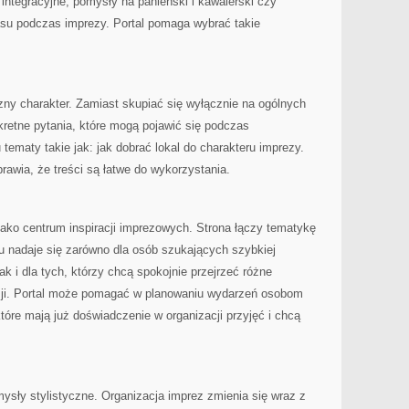
ntegracyjne, pomysły na panieński i kawalerski czy
su podczas imprezy. Portal pomaga wybrać takie
czny charakter. Zamiast skupiać się wyłącznie na ogólnych
retne pytania, które mogą pojawić się podczas
 tematy takie jak: jak dobrać lokal do charakteru imprezy.
rawia, że treści są łatwe do wykorzystania.
ako centrum inspiracji imprezowych. Strona łączy tematykę
u nadaje się zarówno dla osób szukających szybkiej
ak i dla tych, którzy chcą spokojnie przejrzeć różne
zji. Portal może pomagać w planowaniu wydarzeń osobom
tóre mają już doświadczenie w organizacji przyjęć i chcą
ły stylistyczne. Organizacja imprez zmienia się wraz z