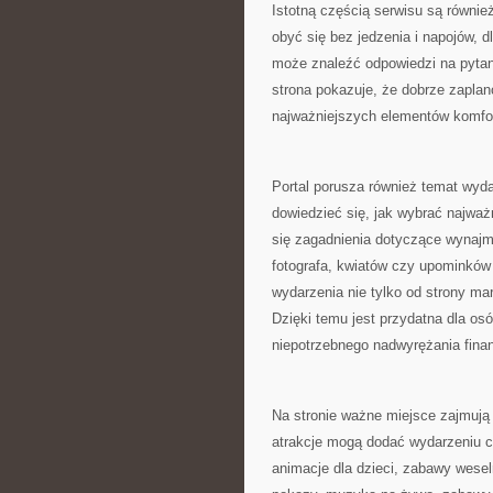
Istotną częścią serwisu są równie
obyć się bez jedzenia i napojów, d
może znaleźć odpowiedzi na pytani
strona pokazuje, że dobrze zaplan
najważniejszych elementów komfo
Portal porusza również temat wyd
dowiedzieć się, jak wybrać najwa
się zagadnienia dotyczące wynajmu 
fotografa, kwiatów czy upominków 
wydarzenia nie tylko od strony mar
Dzięki temu jest przydatna dla os
niepotrzebnego nadwyrężania fina
Na stronie ważne miejsce zajmują 
atrakcje mogą dodać wydarzeniu 
animacje dla dzieci, zabawy wesel