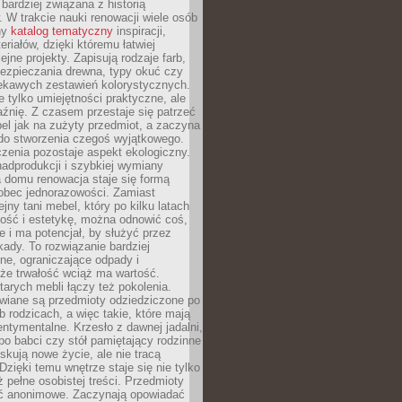
 bardziej związana z historią
W trakcie nauki renowacji wiele osób
ny
katalog tematyczny
inspiracji,
eriałów, dzięki któremu łatwiej
ejne projekty. Zapisują rodzaje farb,
ezpieczania drewna, typy okuć czy
iekawych zestawień kolorystycznych.
ie tylko umiejętności praktyczne, ale
źnię. Z czasem przestaje się patrzeć
el jak na zużyty przedmiot, a zaczyna
 do stworzenia czegoś wyjątkowego.
zenia pozostaje aspekt ekologiczny.
adprodukcji i szybkiej wymiany
 domu renowacja staje się formą
obec jednorazowości. Zamiast
jny tani mebel, który po kilku latach
lność i estetykę, można odnowić coś,
je i ma potencjał, by służyć przez
ady. To rozwiązanie bardziej
ne, ograniczające odpady i
że trwałość wciąż ma wartość.
arych mebli łączy też pokolenia.
wiane są przedmioty odziedziczone po
b rodzicach, a więc takie, które mają
ntymentalne. Krzesło z dawnej jadalni,
po babci czy stół pamiętający rodzinne
skują nowe życie, ale nie tracą
zięki temu wnętrze staje się nie tylko
eż pełne osobistej treści. Przedmioty
yć anonimowe. Zaczynają opowiadać