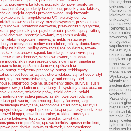
historię dom
domu
,
porównywarka lotów
,
porządki domowe
,
posiłki po
ciekawe, mo
rawa pasażera
,
produkty bez glutenu
,
produkty bez laktozy
,
również na r
ańskie
,
projekt ogrodu przydomowego
,
projektowanie
lokalnych tw
rojektowanie UI
,
projektowanie UX
,
projekty domów
unikatowych
rotokół zdawczo-odbiorczy
,
przechowywanie
,
przesadzanie
docenia ręcz
ry owocowe
,
przetwory warzywne
,
przewodniki turystyczne
,
Renowacja st
wiata
,
psy profilaktyka
,
psychoterapia
,
puzzle
,
quizy
,
rafting
,
czasem równ
avioli domowe
,
recenzje kawiarni
,
regulamin osiedla
,
zawodową. To
mu
,
relaks w ogrodzie
,
renowacja mebli
,
restauracje
umiejętnośc
robotyka medyczna
,
rośliny cieniolubne
,
rośliny doniczkowe
współczesny
ośliny na balkon
,
rośliny oczyszczające powietrze
,
rowery
nie jest wył
,
sałatki sezonowe
,
sąsiedzkie relacje
,
savoir-vivre przy
oznaka zmian
,
serowarstwo domowe
,
sezonowe owoce
,
sezonowe
urządzaniu p
nie modeli
,
skrzynka narzędziowa
,
slow travel
,
śniadania
mieszkać w m
pacer w lesie
,
spiżarnia domowa
,
spółdzielnia
funkcjonalne
ia
,
sprzęt medyczny przenośny
,
sprzęt trekkingowy
,
mebel nie mu
kalna
,
street food azjatycki
,
strefa relaksu
,
styl art deco
,
styl
Wystarczy, ż
andi
,
styl maksymalistyczny
,
styl mid-century
,
styl
właśnie to s
mhouse
,
superfood lokalne
,
suplementy diety
,
survival
,
sushi
zwolenników 
sojowe
,
święta kulinarne
,
systemy IT
,
systemy zabezpieczeń
sięgania po p
enia kulinarne
,
szkolenie psów
,
szlaki górskie
,
szlaki
wyobraźni.
ki nadmorskie
,
szlaki piesze
,
szlaki rowerowe rodzinne
,
Przez długi 
sztuka gotowania
,
tanie noclegi
,
tapety ścienne
,
targi
osobom głów
technologia medyczna
,
technologie smart home
,
tekstylia
niepasujący
lepsychologia
,
tempeh przepisy
,
terapia par
,
testy medyczne
ostatnich la
,
travel blogger
,
trawnik naturalny
,
trekking
,
turystyka
zmieniło. Co
rystyka kolejowa
,
turystyka literacka
,
turystyka
szafy, krede
ubezpieczenie podróżne
,
uprawa kiełków
,
uprawa mikroliści
,
tylko solidną
uprawa pomidorów
,
uprawa truskawek
,
user experience
trudno szuk