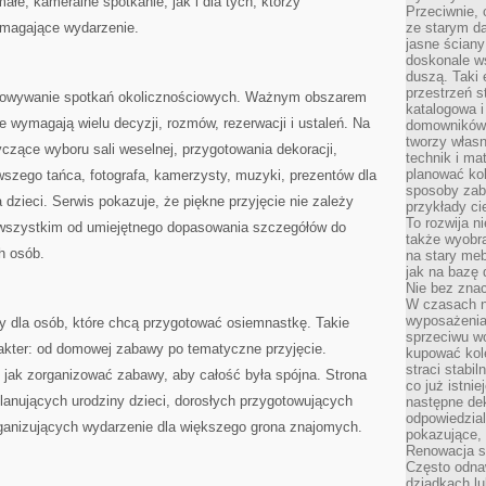
łe, kameralne spotkanie, jak i dla tych, którzy
Przeciwnie, 
ymagające wydarzenie.
ze starym da
jasne ściany
doskonale w
duszą. Taki 
przestrzeń st
otowywanie spotkań okolicznościowych. Ważnym obszarem
katalogowa i
e wymagają wielu decyzji, rozmów, rezerwacji i ustaleń. Na
domowników. 
tworzy włas
czące wyboru sali weselnej, przygotowania dekoracji,
technik i mat
planować kol
rwszego tańca, fotografa, kamerzysty, muzyki, prezentów dla
sposoby zab
a dzieci. Serwis pokazuje, że piękne przyjęcie nie zależy
przykłady c
To rozwija n
 wszystkim od umiejętnego dopasowania szczegółów do
także wyobra
h osób.
na stary meb
jak na bazę
Nie bez znac
W czasach n
wyposażenia
zy dla osób, które chcą przygotować osiemnastkę. Takie
sprzeciwu w
kter: od domowej zabawy po tematyczne przyjęcie.
kupować kole
straci stabi
 jak zorganizować zabawy, aby całość była spójna. Strona
co już istnie
anujących urodziny dzieci, dorosłych przygotowujących
następne dek
odpowiedzial
organizujących wydarzenie dla większego grona znajomych.
pokazujące, 
Renowacja st
Często odna
dziadkach lu