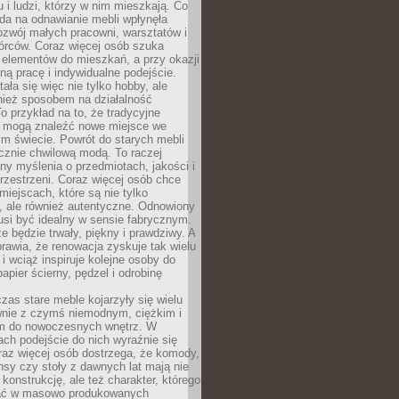
u i ludzi, którzy w nim mieszkają. Co
da na odnawianie mebli wpłynęła
ozwój małych pracowni, warsztatów i
órców. Coraz więcej osób szuka
 elementów do mieszkań, a przy okazji
ną pracę i indywidualne podejście.
ała się więc nie tylko hobby, ale
ież sposobem na działalność
 przykład na to, że tradycyjne
i mogą znaleźć nowe miejsce we
m świecie. Powrót do starych mebli
ącznie chwilową modą. To raczej
y myślenia o przedmiotach, jakości i
rzestrzeni. Coraz więcej osób chce
iejscach, które są nie tylko
, ale również autentyczne. Odnowiony
si być idealny w sensie fabrycznym.
e będzie trwały, piękny i prawdziwy. A
prawia, że renowacja zyskuje tak wielu
i wciąż inspiruje kolejne osoby do
apier ścierny, pędzel i odrobinę
czas stare meble kojarzyły się wielu
nie z czymś niemodnym, ciężkim i
m do nowoczesnych wnętrz. W
tach podejście do nich wyraźnie się
raz więcej osób dostrzega, że komody,
nsy czy stoły z dawnych lat mają nie
 konstrukcję, ale też charakter, którego
ać w masowo produkowanych