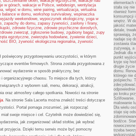
m
,
uszczelnianie okien
,
wakacje egzotyczne
,
wakacje nad
elementach 
je w górach
,
wakacje w Polsce
,
webdesign
,
wentylacja
stała się ni
na
,
wilgoć w domu
,
wine pairing
,
wirtualizacja
,
wirtualna
również for
fe balance w domu
,
workshop survivalowy
,
wspinaczka
konsumpcji i
wyjazdy weekendowe
,
wypoczynek ekologiczny
,
yoga w
wnętrz. W d
e
,
zapachy do domu
,
zapasy żywności
,
zasłony i firany
,
jakość mater
ekąski
,
zdrowie fizyczne
,
zdrowie psychiczne dorosłych
,
detale, trwa
zdrowie zwierząt
,
zgłoszenie budowy
,
zgubiony bagaż
,
zupy
sprawiają, ż
zęta egzotyczne
,
zwierzęta hodowlane
,
żywienie dzieci
,
nadaje się d
ność BIO
,
żywność ekologiczna regionalna
,
żywność
zostawia śla
zużywają, a
Jednak dla m
al poświęcony przygotowywaniu uroczystości, w którym
punkt wyjści
kryje się hi
tyczące eventów firmowych. Strona została przygotowana z
drugie życie
anować wydarzenie w sposób praktyczny, bez
domu. Renowa
którego nie 
i organizacyjnego chaosu. To miejsce dla tych, którzy
pośpiechu. T
zdecydować,
wiązanych z wyborem sali, menu, dekoracji, atrakcji,
odpowiednie 
ia oraz atmosfery całego spotkania. Nowości na stronie
po kroku prz
Szlifowanie,
ja
. Na stronie Sala Lacerta można znaleźć treści dotyczące
malowanie l
zystości. Portal pomaga zrozumieć, jak rozpocząć
Dla wielu os
staje się od
miał swoje miejsce i cel. Czytelnik może dowiedzieć się,
zdominowanej
bodźce. Star
wydarzenia, jak zorganizować układ stołów, jak wybrać
nowoczesne 
mat przyjęcia. Dzięki temu serwis może być pomocny
trzeba tworz
wykorzystać