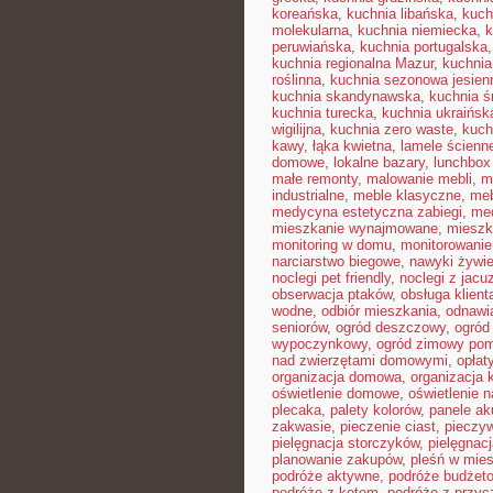
koreańska
,
kuchnia libańska
,
kuch
molekularna
,
kuchnia niemiecka
,
k
peruwiańska
,
kuchnia portugalska
kuchnia regionalna Mazur
,
kuchnia
roślinna
,
kuchnia sezonowa jesien
kuchnia skandynawska
,
kuchnia 
kuchnia turecka
,
kuchnia ukraińsk
wigilijna
,
kuchnia zero waste
,
kuch
kawy
,
łąka kwietna
,
lamele ścienn
domowe
,
lokalne bazary
,
lunchbox
małe remonty
,
malowanie mebli
,
m
industrialne
,
meble klasyczne
,
meb
medycyna estetyczna zabiegi
,
me
mieszkanie wynajmowane
,
mieszk
monitoring w domu
,
monitorowani
narciarstwo biegowe
,
nawyki żywi
noclegi pet friendly
,
noclegi z jacu
obserwacja ptaków
,
obsługa klient
wodne
,
odbiór mieszkania
,
odnawi
seniorów
,
ogród deszczowy
,
ogród
wypoczynkowy
,
ogród zimowy pom
nad zwierzętami domowymi
,
opłat
organizacja domowa
,
organizacja 
oświetlenie domowe
,
oświetlenie n
plecaka
,
palety kolorów
,
panele ak
zakwasie
,
pieczenie ciast
,
pieczy
pielęgnacja storczyków
,
pielęgnac
planowanie zakupów
,
pleśń w mie
podróże aktywne
,
podróże budżet
podróże z kotem
,
podróże z przyc