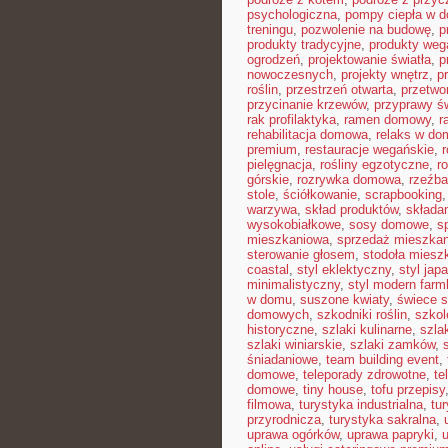
psychologiczna
,
pompy ciepła w 
treningu
,
pozwolenie na budowę
,
p
produkty tradycyjne
,
produkty weg
ogrodzeń
,
projektowanie światła
,
p
nowoczesnych
,
projekty wnętrz
,
p
roślin
,
przestrzeń otwarta
,
przetwo
przycinanie krzewów
,
przyprawy ś
rak profilaktyka
,
ramen domowy
,
r
rehabilitacja domowa
,
relaks w do
premium
,
restauracje wegańskie
,
pielęgnacja
,
rośliny egzotyczne
,
r
górskie
,
rozrywka domowa
,
rzeźba
stole
,
ściółkowanie
,
scrapbooking
warzywa
,
skład produktów
,
składa
wysokobiałkowe
,
sosy domowe
,
s
mieszkaniowa
,
sprzedaż mieszkan
sterowanie głosem
,
stodoła miesz
coastal
,
styl eklektyczny
,
styl jap
minimalistyczny
,
styl modern far
w domu
,
suszone kwiaty
,
świece 
domowych
,
szkodniki roślin
,
szkol
historyczne
,
szlaki kulinarne
,
szla
szlaki winiarskie
,
szlaki zamków
,
śniadaniowe
,
team building event
,
domowe
,
teleporady zdrowotne
,
te
domowe
,
tiny house
,
tofu przepisy
filmowa
,
turystyka industrialna
,
tu
przyrodnicza
,
turystyka sakralna
,
uprawa ogórków
,
uprawa papryki
,