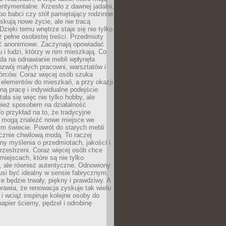
ntymentalne. Krzesło z dawnej jadalni,
po babci czy stół pamiętający rodzinne
skują nowe życie, ale nie tracą
zięki temu wnętrze staje się nie tylko
eż pełne osobistej treści. Przedmioty
yć anonimowe. Zaczynają opowiadać
u i ludzi, którzy w nim mieszkają. Co
da na odnawianie mebli wpłynęła
ozwój małych pracowni, warsztatów i
órców. Coraz więcej osób szuka
 elementów do mieszkań, a przy okazji
ną pracę i indywidualne podejście.
ała się więc nie tylko hobby, ale
ież sposobem na działalność
 przykład na to, że tradycyjne
i mogą znaleźć nowe miejsce we
m świecie. Powrót do starych mebli
ącznie chwilową modą. To raczej
y myślenia o przedmiotach, jakości i
rzestrzeni. Coraz więcej osób chce
iejscach, które są nie tylko
, ale również autentyczne. Odnowiony
si być idealny w sensie fabrycznym.
e będzie trwały, piękny i prawdziwy. A
prawia, że renowacja zyskuje tak wielu
i wciąż inspiruje kolejne osoby do
apier ścierny, pędzel i odrobinę