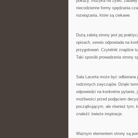
pokazy, muzyka na żywo, zabawy i
niecodzienne formy spędzania cza
rozwiązania, które są ciekawe.
Dużą zaletą strony jest jej prakty
opisach, serwis odpowiada na konk
przygotowań. Czytelnik znajdzie tu
Taki sposób prowadzenia strony sp
Sala Lacerta może być odbierana j
rodzinnych zwyczajów. Dzięki tem
odpowiedzi na konkretne pytanie, j
możliwości przed podjęciem decy
początkującym, ale również tym, k
znaleźć świeże inspiracje.
Ważnym elementem strony są pomys