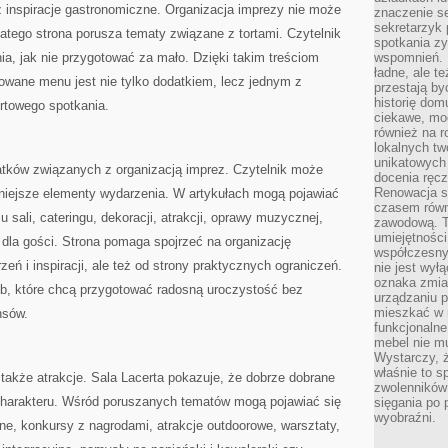
ż inspiracje gastronomiczne. Organizacja imprezy nie może
znaczenie se
sekretarzyk 
latego strona porusza tematy związane z tortami. Czytelnik
spotkania zy
a, jak nie przygotować za mało. Dzięki takim treściom
wspomnień. D
ładne, ale t
owane menu jest nie tylko dodatkiem, lecz jednym z
przestają b
historię dom
rtowego spotkania.
ciekawe, mo
również na r
lokalnych tw
unikatowych
atków związanych z organizacją imprez. Czytelnik może
docenia ręcz
Renowacja st
żniejsze elementy wydarzenia. W artykułach mogą pojawiać
czasem równ
sali, cateringu, dekoracji, atrakcji, oprawy muzycznej,
zawodową. To
umiejętnośc
dla gości. Strona pomaga spojrzeć na organizację
współczesny
zeń i inspiracji, ale też od strony praktycznych ograniczeń.
nie jest wył
oznaka zmian
ób, które chcą przygotować radosną uroczystość bez
urządzaniu p
mieszkać w m
nsów.
funkcjonalne
mebel nie mu
Wystarczy, ż
właśnie to s
także atrakcje. Sala Lacerta pokazuje, że dobrze dobrane
zwolenników 
charakteru. Wśród poruszanych tematów mogą pojawiać się
sięgania po p
wyobraźni.
ne, konkursy z nagrodami, atrakcje outdoorowe, warsztaty,