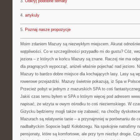
3.
Odkryj podobne tematy
4.
artykuly
5.
Poznaj nasze propozycje
Moim zdaniem Mazury są niezwykłym miejscem. Akurat odnośnie
wątpliwości. Co w szczególności przypadło mi do gustu? Cóż, 
jeziora – z których w końcu Mazury są znane. Raczej nie ma odp
dla pragnących wypocząć, aniżeli właśnie pojechać nad jezioro. 
Mazury to bardzo dobre miejsce dla kochających lasy. Lasy są wp
rowerowe przejażdżki. Mazury świetnie pokazują, iż Spa w Polsc
Przecież pobyt w jednym z mazurskich SPA to coś fantastyczneg
Jakiś czas temu byłem w SPA o którym więcej pod adresem www
napisać, że wizyta w owym ośrodku to coś nieziemskiego. W czas
Giżycku będziemy mogli także się zabawić, na choćby dyskotece.
Mazurach są relatywnie tanie – a przynajmniej w porównaniu do 
nadbałtyckim Sopocie bądź Kołobrzegu. Na spokojnie natrafimy n
pensjonaty, które są komfortowe, ale przy tym niezbyt drogie. Czy