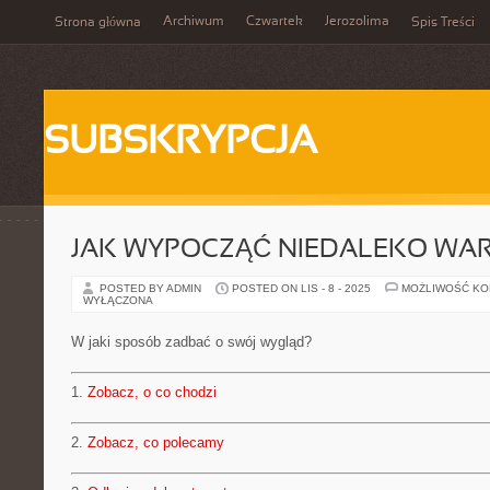
Archiwum
Czwartek
Jerozolima
Strona główna
Spis Treści
SUBSKRYPCJA
JAK WYPOCZĄĆ NIEDALEKO WA
POSTED BY ADMIN
POSTED ON LIS - 8 - 2025
MOŻLIWOŚĆ K
WYŁĄCZONA
W jaki sposób zadbać o swój wygląd?
1.
Zobacz, o co chodzi
2.
Zobacz, co polecamy