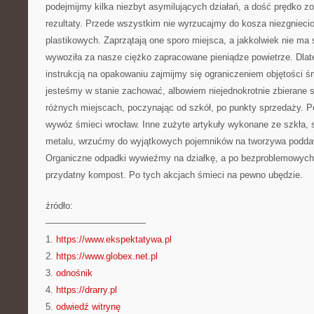
podejmijmy kilka niezbyt asymilujących działań, a dość prędko 
rezultaty. Przede wszystkim nie wyrzucajmy do kosza niezgniecio
plastikowych. Zaprzątają one sporo miejsca, a jakkolwiek nie ma
wywoziła za nasze ciężko zapracowane pieniądze powietrze. Dlat
instrukcją na opakowaniu zajmijmy się ograniczeniem objętości śm
jesteśmy w stanie zachować, albowiem niejednokrotnie zbierane 
różnych miejscach, poczynając od szkół, po punkty sprzedaży. 
wywóz śmieci wrocław. Inne zużyte artykuły wykonane ze szkła, 
metalu, wrzućmy do wyjątkowych pojemników na tworzywa poddaw
Organiczne odpadki wywieźmy na działkę, a po bezproblemowych
przydatny kompost. Po tych akcjach śmieci na pewno ubędzie.
źródło:
———————————
1.
https://www.ekspektatywa.pl
2.
https://www.globex.net.pl
3.
odnośnik
4.
https://drarry.pl
5.
odwiedź witrynę