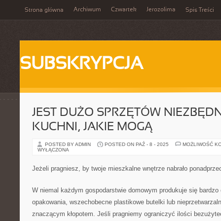
Archiwum
Czwartek
Jerozolima
Strona główna
Spis Treści
SUBSKRYPCJA
JEST DUŻO SPRZĘTÓW NIEZBĘD
KUCHNI, JAKIE MOGĄ
POSTED BY ADMIN
POSTED ON PAŹ - 8 - 2025
MOŻLIWOŚĆ K
WYŁĄCZONA
Jeżeli pragniesz, by twoje mieszkalne wnętrze nabrało ponadprze
W niemal każdym gospodarstwie domowym produkuje się bardzo d
opakowania, wszechobecne plastikowe butelki lub nieprzetwarzaln
znaczącym kłopotem. Jeśli pragniemy ograniczyć ilości bezużyt