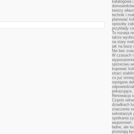
katalogowa i
domowników. 
tworzy włas
technik i mat
planować kol
sposoby zab
przykłady c
To rozwija n
także wyobra
na stary meb
jak na bazę
Nie bez znac
W czasach n
wyposażenia
sprzeciwu w
kupować kole
straci stabi
co już istnie
następne dek
odpowiedzial
pokazujące, 
Renowacja st
Często odna
dziadkach lu
znaczenie se
sekretarzyk 
spotkania zy
wspomnień. D
ładne, ale t
przestają b