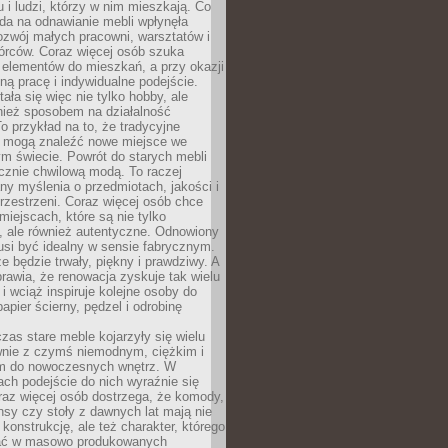
u i ludzi, którzy w nim mieszkają. Co
da na odnawianie mebli wpłynęła
ozwój małych pracowni, warsztatów i
órców. Coraz więcej osób szuka
 elementów do mieszkań, a przy okazji
ną pracę i indywidualne podejście.
ała się więc nie tylko hobby, ale
ież sposobem na działalność
 przykład na to, że tradycyjne
i mogą znaleźć nowe miejsce we
m świecie. Powrót do starych mebli
ącznie chwilową modą. To raczej
y myślenia o przedmiotach, jakości i
rzestrzeni. Coraz więcej osób chce
iejscach, które są nie tylko
, ale również autentyczne. Odnowiony
si być idealny w sensie fabrycznym.
e będzie trwały, piękny i prawdziwy. A
prawia, że renowacja zyskuje tak wielu
i wciąż inspiruje kolejne osoby do
apier ścierny, pędzel i odrobinę
czas stare meble kojarzyły się wielu
nie z czymś niemodnym, ciężkim i
m do nowoczesnych wnętrz. W
tach podejście do nich wyraźnie się
raz więcej osób dostrzega, że komody,
nsy czy stoły z dawnych lat mają nie
 konstrukcję, ale też charakter, którego
ać w masowo produkowanych