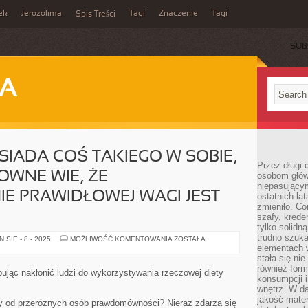
ek
Jerozolima
Tagi
Znaczenie
Tagi
Spis Treści
SUB
JA
SIADA COŚ TAKIEGO W SOBIE,
Przez długi 
OWNE WIE, ŻE
osobom głów
niepasujący
E PRAWIDŁOWEJ WAGI JEST
ostatnich la
zmieniło. Co
szafy, krede
tylko solidną
trudno szuk
KAŻDY
SIE - 8 - 2025
MOŻLIWOŚĆ KOMENTOWANIA
ZOSTAŁA
Z
elementach 
NAS
stała się ni
POSIADA
również for
COŚ
ując nakłonić ludzi do wykorzystywania rzeczowej diety
TAKIEGO
konsumpcji i
W
wnętrz. W d
SOBIE,
jakość mater
ŻE
y od przeróżnych osób prawdomówności? Nieraz zdarza się
JUŻ