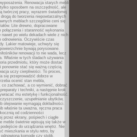
wyposażenia. Renowacja starych mebli
e tylko sposobem na oszczędność, ale
mą twórczej pracy, wyrazem świadomej
 drogą do tworzenia niepowtarzalnych
awnych meblach szczególnie ceni się
iałów. Lite drewno, dopracowane
łe połączenia i staranność wykonania
e nawet po wielu dekadach wiele z nich
o odnowienia. Oczywiście czas
dy. Lakier matowieje, uchwyty się
 powierzchnie bywają porysowane.
iłośników renowacji to nie wada, lecz
a. Właśnie w tych śladach używania
storia przedmiotu, który może dostać
 i ponownie stać się ważną częścią
cja uczy cierpliwości. To proces,
da się przeprowadzić dobrze w
rzeba ocenić stan mebla,
 co zachować, a co wymienić, dobrać
preparaty i techniki, a następnie krok
ywracać mu estetykę i funkcjonalność.
 czyszczenie, uzupełnianie ubytków,
ub olejowanie wymagają dokładności.
ób właśnie ta uważna, ręczna praca
skocznią od codzienności
 przez ekrany, pośpiech i ciągłe
e meble świetnie wpisują się także w
podejście do urządzania wnętrz. Nie
yć mieszkania w stylu retro, by
 odnowioną komodę czy stolik.