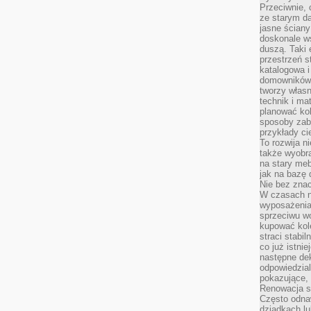
Przeciwnie, 
ze starym da
jasne ściany
doskonale w
duszą. Taki 
przestrzeń st
katalogowa i
domowników. 
tworzy włas
technik i mat
planować kol
sposoby zab
przykłady c
To rozwija n
także wyobra
na stary meb
jak na bazę
Nie bez znac
W czasach n
wyposażenia
sprzeciwu w
kupować kole
straci stabi
co już istnie
następne dek
odpowiedzial
pokazujące, 
Renowacja st
Często odna
dziadkach lu