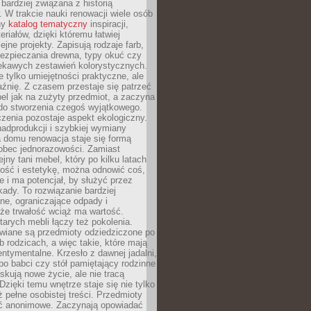
 bardziej związana z historią
W trakcie nauki renowacji wiele osób
ny
katalog tematyczny
inspiracji,
eriałów, dzięki któremu łatwiej
ejne projekty. Zapisują rodzaje farb,
ezpieczania drewna, typy okuć czy
iekawych zestawień kolorystycznych.
ie tylko umiejętności praktyczne, ale
źnię. Z czasem przestaje się patrzeć
el jak na zużyty przedmiot, a zaczyna
 do stworzenia czegoś wyjątkowego.
zenia pozostaje aspekt ekologiczny.
adprodukcji i szybkiej wymiany
 domu renowacja staje się formą
obec jednorazowości. Zamiast
jny tani mebel, który po kilku latach
lność i estetykę, można odnowić coś,
je i ma potencjał, by służyć przez
ady. To rozwiązanie bardziej
ne, ograniczające odpady i
że trwałość wciąż ma wartość.
arych mebli łączy też pokolenia.
wiane są przedmioty odziedziczone po
b rodzicach, a więc takie, które mają
ntymentalne. Krzesło z dawnej jadalni,
po babci czy stół pamiętający rodzinne
skują nowe życie, ale nie tracą
zięki temu wnętrze staje się nie tylko
eż pełne osobistej treści. Przedmioty
yć anonimowe. Zaczynają opowiadać