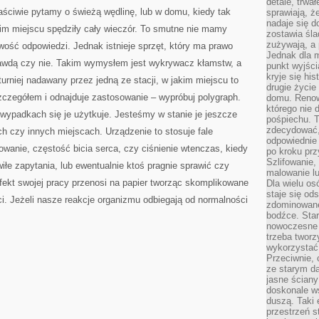
detale, trwa
INSTYNKTOWNE
łaściwie pytamy o świeżą wędlinę, lub w domu, kiedy tak
sprawiają, ż
WIE,
ŻE
nadaje się d
kim miejscu spędziły cały wieczór. To smutne nie mamy
PODTRZYMYWANIE
zostawia śla
PRAWIDŁOWEJ
zużywają, a
ość odpowiedzi. Jednak istnieje sprzęt, który ma prawo
WAGI
JEST
Jednak dla m
ISTOTNE
awdą czy nie. Takim wymysłem jest wykrywacz kłamstw, a
punkt wyjści
kryje się hi
urniej nadawany przez jedną ze stacji, w jakim miejscu to
drugie życie
szczegółem i odnajduje zastosowanie – wypróbuj polygraph.
domu. Renowa
którego nie 
h wypadkach się je użytkuje. Jesteśmy w stanie je jeszcze
pośpiechu. T
zdecydować,
h czy innych miejscach. Urządzenie to stosuje fale
odpowiednie 
anie, częstość bicia serca, czy ciśnienie wtenczas, kiedy
po kroku prz
Szlifowanie,
łe zapytania, lub ewentualnie ktoś pragnie sprawić czy
malowanie l
ekt swojej pracy przenosi na papier tworząc skomplikowane
Dla wielu os
staje się od
ci. Jeżeli nasze reakcje organizmu odbiegają od normalności
zdominowanej
bodźce. Star
nowoczesne 
trzeba tworz
wykorzystać
Przeciwnie, 
ze starym da
jasne ściany
doskonale w
duszą. Taki 
przestrzeń st