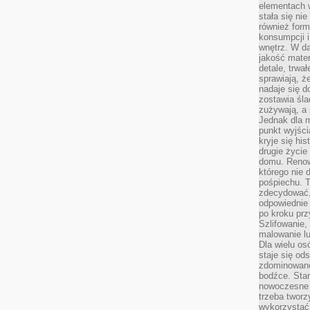
elementach 
stała się ni
również for
konsumpcji i
wnętrz. W d
jakość mater
detale, trwa
sprawiają, ż
nadaje się d
zostawia śla
zużywają, a
Jednak dla m
punkt wyjści
kryje się hi
drugie życie
domu. Renowa
którego nie 
pośpiechu. T
zdecydować,
odpowiednie 
po kroku prz
Szlifowanie,
malowanie l
Dla wielu os
staje się od
zdominowanej
bodźce. Star
nowoczesne 
trzeba tworz
wykorzystać