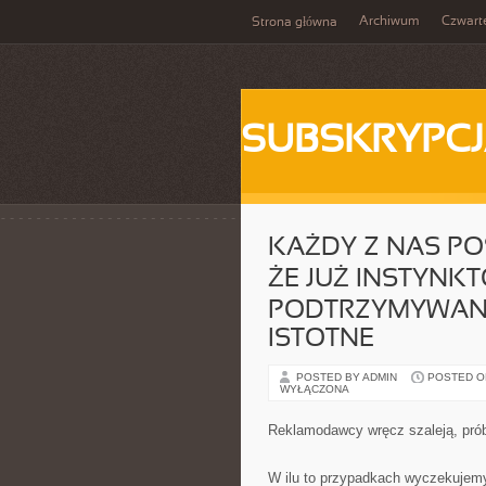
Archiwum
Czwart
Strona główna
SUBSKRYPC
KAŻDY Z NAS PO
ŻE JUŻ INSTYNKT
PODTRZYMYWANI
ISTOTNE
POSTED BY ADMIN
POSTED ON 
WYŁĄCZONA
Reklamodawcy wręcz szaleją, prób
W ilu to przypadkach wyczekujem