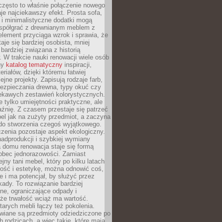
często to właśnie połączenie nowego
je najciekawszy efekt. Prosta sofa,
 i minimalistyczne dodatki mogą
spółgrać z drewnianym meblem z
element przyciąga wzrok i sprawia, że
aje się bardziej osobista, mniej
 bardziej związana z historią
W trakcie nauki renowacji wiele osób
ny
katalog tematyczny
inspiracji,
eriałów, dzięki któremu łatwiej
ejne projekty. Zapisują rodzaje farb,
ezpieczania drewna, typy okuć czy
iekawych zestawień kolorystycznych.
ie tylko umiejętności praktyczne, ale
źnię. Z czasem przestaje się patrzeć
el jak na zużyty przedmiot, a zaczyna
 do stworzenia czegoś wyjątkowego.
zenia pozostaje aspekt ekologiczny.
adprodukcji i szybkiej wymiany
 domu renowacja staje się formą
obec jednorazowości. Zamiast
jny tani mebel, który po kilku latach
lność i estetykę, można odnowić coś,
je i ma potencjał, by służyć przez
ady. To rozwiązanie bardziej
ne, ograniczające odpady i
że trwałość wciąż ma wartość.
arych mebli łączy też pokolenia.
wiane są przedmioty odziedziczone po
b rodzicach, a więc takie, które mają