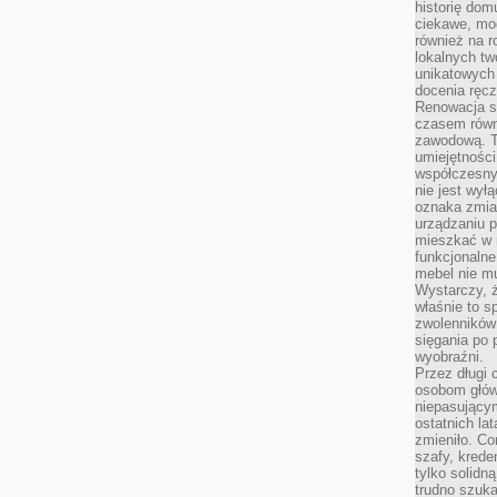
historię dom
ciekawe, mo
również na r
lokalnych tw
unikatowych
docenia ręcz
Renowacja st
czasem równ
zawodową. To
umiejętnośc
współczesny
nie jest wył
oznaka zmian
urządzaniu p
mieszkać w m
funkcjonalne
mebel nie mu
Wystarczy, ż
właśnie to s
zwolenników 
sięgania po p
wyobraźni.
Przez długi 
osobom głów
niepasujący
ostatnich la
zmieniło. Co
szafy, krede
tylko solidną
trudno szuk