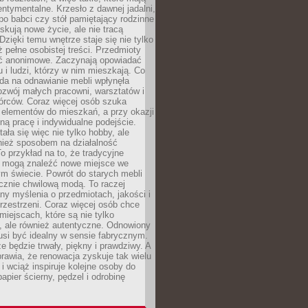
ntymentalne. Krzesło z dawnej jadalni,
po babci czy stół pamiętający rodzinne
skują nowe życie, ale nie tracą
zięki temu wnętrze staje się nie tylko
eż pełne osobistej treści. Przedmioty
yć anonimowe. Zaczynają opowiadać
u i ludzi, którzy w nim mieszkają. Co
da na odnawianie mebli wpłynęła
ozwój małych pracowni, warsztatów i
órców. Coraz więcej osób szuka
 elementów do mieszkań, a przy okazji
ną pracę i indywidualne podejście.
ała się więc nie tylko hobby, ale
ież sposobem na działalność
 przykład na to, że tradycyjne
i mogą znaleźć nowe miejsce we
m świecie. Powrót do starych mebli
ącznie chwilową modą. To raczej
y myślenia o przedmiotach, jakości i
rzestrzeni. Coraz więcej osób chce
iejscach, które są nie tylko
, ale również autentyczne. Odnowiony
si być idealny w sensie fabrycznym.
e będzie trwały, piękny i prawdziwy. A
prawia, że renowacja zyskuje tak wielu
i wciąż inspiruje kolejne osoby do
apier ścierny, pędzel i odrobinę