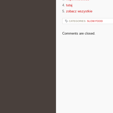
4.
tutaj
5.
zobacz wszystkie
CATEGORIES:
SLOW FOOD
Comments are closed.