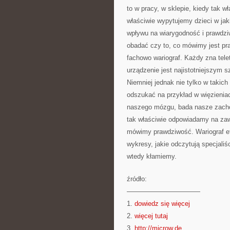
to w pracy, w sklepie, kiedy tak w
właściwie wypytujemy dzieci w ja
wpływu na wiarygodność i prawdziw
obadać czy to, co mówimy jest pr
fachowo wariograf. Każdy zna telet
urządzenie jest najistotniejszym 
Niemniej jednak nie tylko w takic
odszukać na przykład w więzieniac
naszego mózgu, bada nasze zachow
tak właściwie odpowiadamy na zawi
mówimy prawdziwość. Wariograf ef
wykresy, jakie odczytują specjaliś
wtedy kłamiemy.
źródło:
———————————
1.
dowiedz się więcej
2.
więcej tutaj
3.
http://microw.de