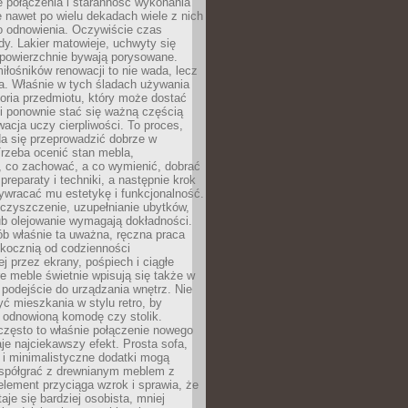
łe połączenia i staranność wykonania
e nawet po wielu dekadach wiele z nich
o odnowienia. Oczywiście czas
dy. Lakier matowieje, uchwyty się
 powierzchnie bywają porysowane.
iłośników renowacji to nie wada, lecz
a. Właśnie w tych śladach używania
storia przedmiotu, który może dostać
 i ponownie stać się ważną częścią
cja uczy cierpliwości. To proces,
da się przeprowadzić dobrze w
rzeba ocenić stan mebla,
 co zachować, a co wymienić, dobrać
preparaty i techniki, a następnie krok
ywracać mu estetykę i funkcjonalność.
 czyszczenie, uzupełnianie ubytków,
ub olejowanie wymagają dokładności.
ób właśnie ta uważna, ręczna praca
skocznią od codzienności
 przez ekrany, pośpiech i ciągłe
e meble świetnie wpisują się także w
podejście do urządzania wnętrz. Nie
yć mieszkania w stylu retro, by
 odnowioną komodę czy stolik.
często to właśnie połączenie nowego
je najciekawszy efekt. Prosta sofa,
 i minimalistyczne dodatki mogą
spółgrać z drewnianym meblem z
element przyciąga wzrok i sprawia, że
aje się bardziej osobista, mniej