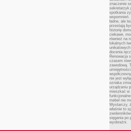
znaczenie se
sekretarzyk 
spotkania zy
wspomnień. D
ładne, ale t
przestają b
historię dom
ciekawe, mo
również na r
lokalnych tw
unikatowych
docenia ręcz
Renowacja st
czasem równ
zawodową. To
umiejętnośc
współczesny
nie jest wył
oznaka zmian
urządzaniu p
mieszkać w m
funkcjonalne
mebel nie mu
Wystarczy, ż
właśnie to s
zwolenników 
sięgania po p
wyobraźni.