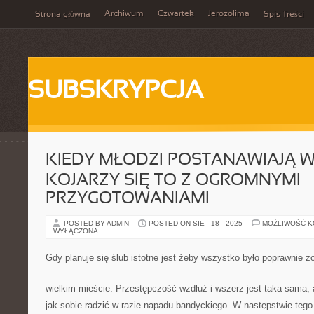
Archiwum
Czwartek
Jerozolima
Strona główna
Spis Treści
SUBSKRYPCJA
KIEDY MŁODZI POSTANAWIAJĄ W
KOJARZY SIĘ TO Z OGROMNYMI
PRZYGOTOWANIAMI
POSTED BY ADMIN
POSTED ON SIE - 18 - 2025
MOŻLIWOŚĆ 
WYŁĄCZONA
Gdy planuje się ślub istotne jest żeby wszystko było poprawnie 
wielkim mieście. Przestępczość wzdłuż i wszerz jest taka sama, 
jak sobie radzić w razie napadu bandyckiego. W następstwie tego 