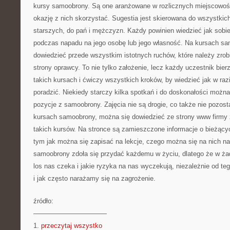
kursy samoobrony. Są one aranżowane w rozlicznych miejscowo
okazję z nich skorzystać. Sugestia jest skierowana do wszystkich
starszych, do pań i mężczyzn. Każdy powinien wiedzieć jak sobie 
podczas napadu na jego osobę lub jego własność. Na kursach s
dowiedzieć przede wszystkim istotnych ruchów, które należy zrobi
strony oprawcy. To nie tylko założenie, lecz każdy uczestnik bie
takich kursach i ćwiczy wszystkich kroków, by wiedzieć jak w r
poradzić. Niekiedy starczy kilka spotkań i do doskonałości możn
pozycje z samoobrony. Zajęcia nie są drogie, co także nie pozos
kursach samoobrony, można się dowiedzieć ze strony www firmy z
takich kursów. Na stronce są zamieszczone informacje o bieżącyc
tym jak można się zapisać na lekcje, czego można się na nich na
samoobrony zdoła się przydać każdemu w życiu, dlatego że w ża
los nas czeka i jakie ryzyka na nas wyczekują, niezależnie od te
i jak często narażamy się na zagrożenie.
źródło:
———————————
1.
przeczytaj wszystko