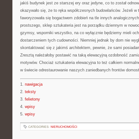
jakiś budynek jest ze starszej ery oraz jedyne, co to został odnow
okazywało się, że to ręka współczesnych budowlańców. Jeżeli w
faworyzowała się bogactwem zdobień na tle innych analogicznych
prostszego, sklep sztukateria jest na porządku dziennym w nowo
gzymsy, wsporniki wszystko, na co wyłącznie będziemy mieli och
dostarczeniem tych cudowności. Niemniej jednak by dom nie wyg
skontaktować się z jakimś architektem, pewnie, że sami posiada
Zresztą należałoby postawić na taką elewacyjną ozdobność zamia
motywów. Chociaż sztukateria elewacyjna to też całkiem normaln
w świecie odrestaurowanie naszych zaniedbanych frontów domos
1.
nawigacja
2.
teksty
3.
felietony
4.
wpisy
5.
wpisy
CATEGORIES:
NIERUCHOMOŚCI