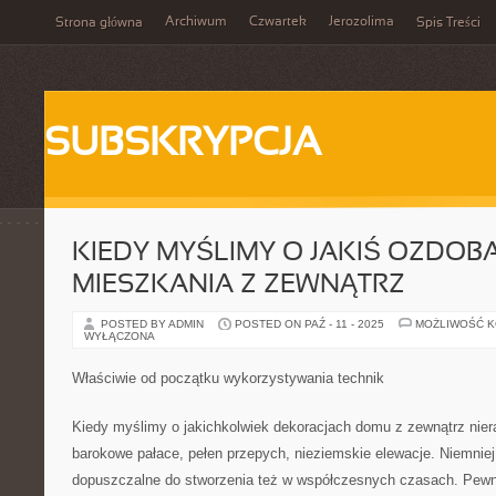
Archiwum
Czwartek
Jerozolima
Strona główna
Spis Treści
SUBSKRYPCJA
KIEDY MYŚLIMY O JAKIŚ OZDOB
MIESZKANIA Z ZEWNĄTRZ
POSTED BY ADMIN
POSTED ON PAŹ - 11 - 2025
MOŻLIWOŚĆ 
WYŁĄCZONA
Właściwie od początku wykorzystywania technik
Kiedy myślimy o jakichkolwiek dekoracjach domu z zewnątrz nie
barokowe pałace, pełen przepych, nieziemskie elewacje. Niemniej
dopuszczalne do stworzenia też w współczesnych czasach. Pewno