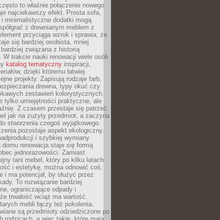
często to właśnie połączenie nowego
je najciekawszy efekt. Prosta sofa,
 i minimalistyczne dodatki mogą
spółgrać z drewnianym meblem z
element przyciąga wzrok i sprawia, że
aje się bardziej osobista, mniej
 bardziej związana z historią
W trakcie nauki renowacji wiele osób
ny
katalog tematyczny
inspiracji,
eriałów, dzięki któremu łatwiej
ejne projekty. Zapisują rodzaje farb,
ezpieczania drewna, typy okuć czy
iekawych zestawień kolorystycznych.
ie tylko umiejętności praktyczne, ale
źnię. Z czasem przestaje się patrzeć
el jak na zużyty przedmiot, a zaczyna
 do stworzenia czegoś wyjątkowego.
zenia pozostaje aspekt ekologiczny.
adprodukcji i szybkiej wymiany
 domu renowacja staje się formą
obec jednorazowości. Zamiast
jny tani mebel, który po kilku latach
lność i estetykę, można odnowić coś,
je i ma potencjał, by służyć przez
ady. To rozwiązanie bardziej
ne, ograniczające odpady i
że trwałość wciąż ma wartość.
arych mebli łączy też pokolenia.
wiane są przedmioty odziedziczone po
b rodzicach, a więc takie, które mają