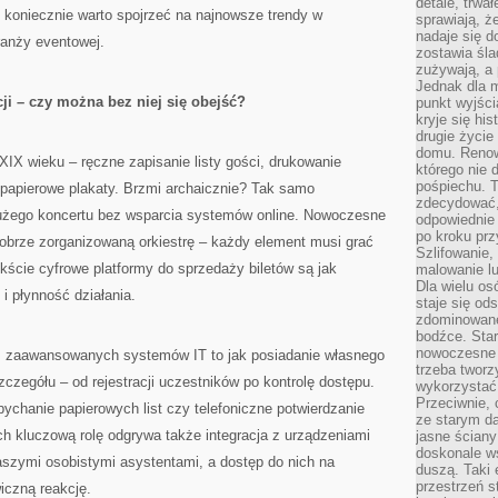
detale, trwa
, koniecznie warto spojrzeć na najnowsze trendy w
sprawiają, ż
nadaje się d
ranży eventowej.
zostawia śla
zużywają, a
Jednak dla m
ji – czy można bez niej się obejść?
punkt wyjści
kryje się hi
drugie życie
domu. Renowa
IX wieku – ręczne zapisanie listy gości, drukowanie
którego nie 
pośpiechu. T
i papierowe plakaty. Brzmi archaicznie? Tak samo
zdecydować,
dużego koncertu bez wsparcia systemów online. Nowoczesne
odpowiednie 
po kroku prz
dobrze zorganizowaną orkiestrę – każdy element musi grać
Szlifowanie,
kście cyfrowe platformy do sprzedaży biletów są jak
malowanie l
Dla wielu os
i płynność działania.
staje się od
zdominowanej
bodźce. Star
nowoczesne 
m zaawansowanych systemów IT to jak posiadanie własnego
trzeba tworz
zczegółu – od rejestracji uczestników po kontrolę dostępu.
wykorzystać
Przeciwnie, 
pychanie papierowych list czy telefoniczne potwierdzanie
ze starym da
h kluczową rolę odgrywa także integracja z urządzeniami
jasne ściany
doskonale w
aszymi osobistymi asystentami, a dostęp do nich na
duszą. Taki 
przestrzeń st
iczną reakcję.