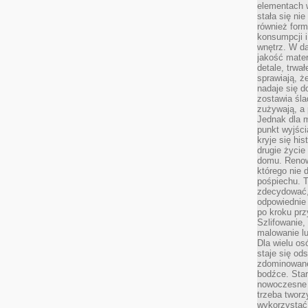
elementach 
stała się ni
również for
konsumpcji i
wnętrz. W d
jakość mater
detale, trwa
sprawiają, ż
nadaje się d
zostawia śla
zużywają, a
Jednak dla m
punkt wyjści
kryje się hi
drugie życie
domu. Renowa
którego nie 
pośpiechu. T
zdecydować,
odpowiednie 
po kroku prz
Szlifowanie,
malowanie l
Dla wielu os
staje się od
zdominowanej
bodźce. Star
nowoczesne 
trzeba tworz
wykorzystać