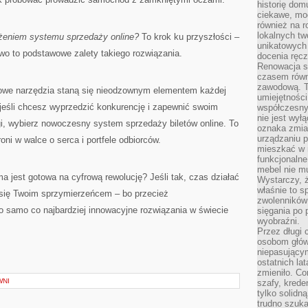
historię dom
ciekawe, mo
również na r
lokalnych tw
żeniem systemu sprzedaży online?
To krok ku przyszłości –
unikatowych
wo to podstawowe zalety takiego rozwiązania.
docenia ręcz
Renowacja st
czasem równ
zawodową. To
rowe narzędzia staną się nieodzownym elementem każdej
umiejętnośc
 jeśli chcesz wyprzedzić konkurencję i zapewnić swoim
współczesny
nie jest wył
, wybierz nowoczesny system sprzedaży biletów online. To
oznaka zmian
urządzaniu p
oni w walce o serca i portfele odbiorców.
mieszkać w m
funkcjonalne
mebel nie mu
a jest gotowa na cyfrową rewolucję? Jeśli tak, czas działać
Wystarczy, ż
właśnie to s
e się Twoim sprzymierzeńcem – bo przecież
zwolenników 
o samo co najbardziej innowacyjne rozwiązania w świecie
sięgania po p
wyobraźni.
Przez długi 
osobom głów
niepasujący
ostatnich la
zmieniło. Co
WNI
szafy, krede
tylko solidną
trudno szuk