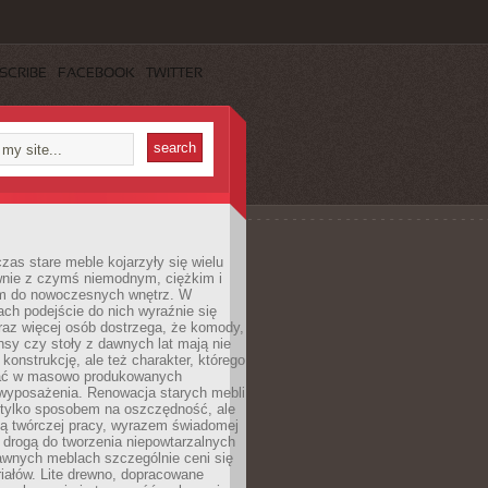
SCRIBE
FACEBOOK
TWITTER
czas stare meble kojarzyły się wielu
nie z czymś niemodnym, ciężkim i
m do nowoczesnych wnętrz. W
tach podejście do nich wyraźnie się
raz więcej osób dostrzega, że komody,
nsy czy stoły z dawnych lat mają nie
 konstrukcję, ale też charakter, którego
ać w masowo produkowanych
wyposażenia. Renowacja starych mebli
e tylko sposobem na oszczędność, ale
mą twórczej pracy, wyrazem świadomej
 drogą do tworzenia niepowtarzalnych
awnych meblach szczególnie ceni się
iałów. Lite drewno, dopracowane