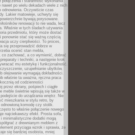
łe połączenia i staranność wykonania
e nawet po wielu dekadach wiele z nich
o odnowienia. Oczywiście czas
dy. Lakier matowieje, uchwyty się
 powierzchnie bywają porysowane.
iłośników renowacji to nie wada, lecz
a. Właśnie w tych śladach używania
storia przedmiotu, który może dostać
 i ponownie stać się ważną częścią
cja uczy cierpliwości. To proces,
da się przeprowadzić dobrze w
rzeba ocenić stan mebla,
 co zachować, a co wymienić, dobrać
preparaty i techniki, a następnie krok
ywracać mu estetykę i funkcjonalność.
 czyszczenie, uzupełnianie ubytków,
ub olejowanie wymagają dokładności.
ób właśnie ta uważna, ręczna praca
skocznią od codzienności
 przez ekrany, pośpiech i ciągłe
e meble świetnie wpisują się także w
podejście do urządzania wnętrz. Nie
yć mieszkania w stylu retro, by
 odnowioną komodę czy stolik.
często to właśnie połączenie nowego
je najciekawszy efekt. Prosta sofa,
 i minimalistyczne dodatki mogą
spółgrać z drewnianym meblem z
element przyciąga wzrok i sprawia, że
aje się bardziej osobista, mniej