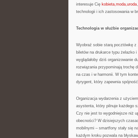
interesuje Cię
kobieta,moda,uroda
technologii i ich zastosowania w b
Technologia w służbie organizac
Wyobraź sobie starą pocztówkę z X
biletów na drukarce typu żelazko 
wyglądałoby dziś organizowanie 
rozwiązania przypominają trochę 
na czas i w harmonii. W tym konte
dyrygent, który zapewnia spójność 
Organizacja wydarzenia z użycie
asystenta, który pilnuje każdego s
Czy nie jest to wygodniejsze niż u
obecności? W dzisiejszych czasac
mobilnymi – smartfony stały się n
każdym kroku pozwala na błyskaw