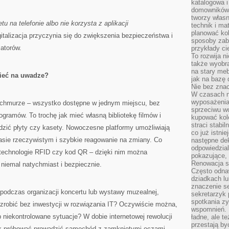
katalogowa i
domowników. 
tworzy włas
tu na telefonie albo nie korzysta z aplikacji
technik i mat
planować kol
gitalizacja przyczynia się do zwiększenia bezpieczeństwa i
sposoby zab
atorów.
przykłady c
To rozwija n
także wyobra
na stary meb
mieć na uwadze?
jak na bazę
Nie bez znac
W czasach n
wyposażenia
a chmurze – wszystko dostępne w jednym miejscu, bez
sprzeciwu w
ogramów. To trochę jak mieć własną bibliotekę filmów i
kupować kole
straci stabi
ić płyty czy kasety. Nowoczesne platformy umożliwiają
co już istnie
asie rzeczywistym i szybkie reagowanie na zmiany. Co
następne dek
odpowiedzial
ę technologie RFID czy kod QR – dzięki nim można
pokazujące, 
Renowacja st
niemal natychmiast i bezpiecznie.
Często odna
dziadkach lu
znaczenie se
podczas organizacji koncertu lub wystawy muzealnej,
sekretarzyk 
spotkania zy
 zrobić bez inwestycji w rozwiązania IT? Oczywiście można,
wspomnień. D
 niekontrolowane sytuacje? W dobie internetowej rewolucji
ładne, ale t
przestają b
ak próbować prowadzić samochód z zamkniętymi oczami.