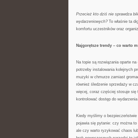
Przecież kto dziś nie sprawdza bile
wydarzeniowych?
To właśnie ta di
komfortu uczestników oraz organiz
Najgorętsze trendy – co warto 
Na topie są rozwiązania oparte n
potrzeby instalowania kolejnych pr
muzyki w chmurze zamiast gromadz
również śledzenie sprzedaży w cz
więcej, coraz częściej stosuje si
kontrolować dostęp do wydarzenia 
Kiedy myślimy o bezpieczeństwie 
pojawia się pytanie: czy można to
ale czy warto ryzykować chaos lub
brak nowoczesnych narzędzi to j