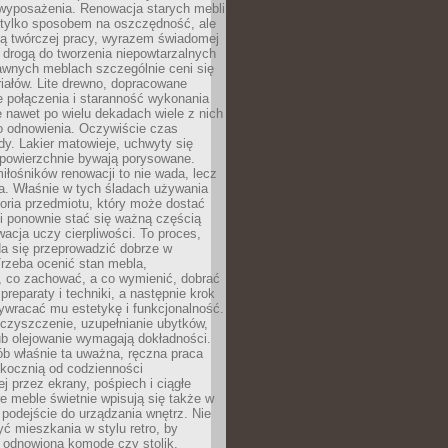
wyposażenia. Renowacja starych mebli
e tylko sposobem na oszczędność, ale
mą twórczej pracy, wyrazem świadomej
 drogą do tworzenia niepowtarzalnych
awnych meblach szczególnie ceni się
iałów. Lite drewno, dopracowane
łe połączenia i staranność wykonania
e nawet po wielu dekadach wiele z nich
o odnowienia. Oczywiście czas
dy. Lakier matowieje, uchwyty się
 powierzchnie bywają porysowane.
iłośników renowacji to nie wada, lecz
a. Właśnie w tych śladach używania
storia przedmiotu, który może dostać
 i ponownie stać się ważną częścią
cja uczy cierpliwości. To proces,
da się przeprowadzić dobrze w
rzeba ocenić stan mebla,
 co zachować, a co wymienić, dobrać
preparaty i techniki, a następnie krok
ywracać mu estetykę i funkcjonalność.
 czyszczenie, uzupełnianie ubytków,
ub olejowanie wymagają dokładności.
ób właśnie ta uważna, ręczna praca
skocznią od codzienności
 przez ekrany, pośpiech i ciągłe
e meble świetnie wpisują się także w
podejście do urządzania wnętrz. Nie
yć mieszkania w stylu retro, by
 odnowioną komodę czy stolik.