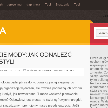
ek
Jerozolima
Tagi
Znaczenie
Tagi
Spis Treści
SUB
JA
CIE MODY: JAK ODNALEŹĆ
Przez długi 
STYL!
osobom głów
niepasujący
ostatnich la
KOBIETA
 CZE - 20 - 2025
MOŻLIWOŚĆ KOMENTOWANIA
ZOSTAŁA
zmieniło. Co
W
ŚWIECIE
szafy, krede
MODY:
tylko solidną
JAK
nologia pędzi jak szalony, coraz częściej sięgamy po
trudno szuk
ODNALEŹĆ
SWÓJ
elementach 
iają organizację wydarzeń, ale również podnoszą ich poziom
UNIKALNY
stała się ni
STYL!
ę kiedyś, jak nowoczesne IT może wspierać planowanie
również for
konsumpcji i
eów? Odpowiedź jest prosta: to świat cyfrowych narzędzi,
wnętrz. W d
jakość mater
aki zarządzamy i promujemy nasze przedsięwzięcia. Jeśli