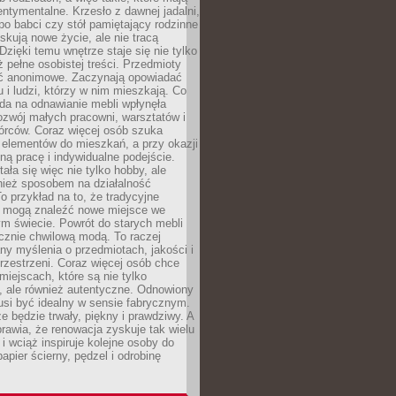
ntymentalne. Krzesło z dawnej jadalni,
po babci czy stół pamiętający rodzinne
skują nowe życie, ale nie tracą
zięki temu wnętrze staje się nie tylko
eż pełne osobistej treści. Przedmioty
yć anonimowe. Zaczynają opowiadać
u i ludzi, którzy w nim mieszkają. Co
da na odnawianie mebli wpłynęła
ozwój małych pracowni, warsztatów i
órców. Coraz więcej osób szuka
 elementów do mieszkań, a przy okazji
ną pracę i indywidualne podejście.
ała się więc nie tylko hobby, ale
ież sposobem na działalność
 przykład na to, że tradycyjne
i mogą znaleźć nowe miejsce we
m świecie. Powrót do starych mebli
ącznie chwilową modą. To raczej
y myślenia o przedmiotach, jakości i
rzestrzeni. Coraz więcej osób chce
iejscach, które są nie tylko
, ale również autentyczne. Odnowiony
si być idealny w sensie fabrycznym.
e będzie trwały, piękny i prawdziwy. A
prawia, że renowacja zyskuje tak wielu
i wciąż inspiruje kolejne osoby do
apier ścierny, pędzel i odrobinę