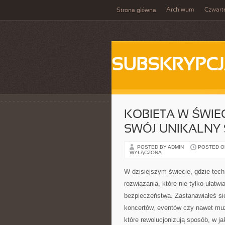
Archiwum
Czwart
Strona główna
SUBSKRYPC
KOBIETA W ŚWIE
SWÓJ UNIKALNY 
POSTED BY ADMIN
POSTED ON
WYŁĄCZONA
W dzisiejszym świecie, gdzie tech
rozwiązania, które nie tylko ułatw
bezpieczeństwa. Zastanawiałeś si
koncertów, eventów czy nawet muz
które rewolucjonizują sposób, w j