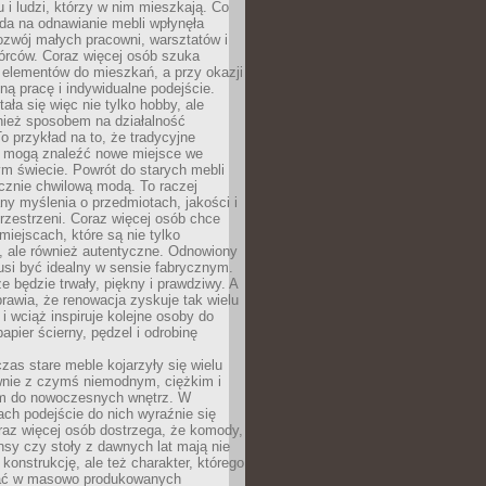
u i ludzi, którzy w nim mieszkają. Co
da na odnawianie mebli wpłynęła
ozwój małych pracowni, warsztatów i
órców. Coraz więcej osób szuka
 elementów do mieszkań, a przy okazji
ną pracę i indywidualne podejście.
ała się więc nie tylko hobby, ale
ież sposobem na działalność
 przykład na to, że tradycyjne
i mogą znaleźć nowe miejsce we
m świecie. Powrót do starych mebli
ącznie chwilową modą. To raczej
y myślenia o przedmiotach, jakości i
rzestrzeni. Coraz więcej osób chce
iejscach, które są nie tylko
, ale również autentyczne. Odnowiony
si być idealny w sensie fabrycznym.
e będzie trwały, piękny i prawdziwy. A
prawia, że renowacja zyskuje tak wielu
i wciąż inspiruje kolejne osoby do
apier ścierny, pędzel i odrobinę
czas stare meble kojarzyły się wielu
nie z czymś niemodnym, ciężkim i
m do nowoczesnych wnętrz. W
tach podejście do nich wyraźnie się
raz więcej osób dostrzega, że komody,
nsy czy stoły z dawnych lat mają nie
 konstrukcję, ale też charakter, którego
ać w masowo produkowanych