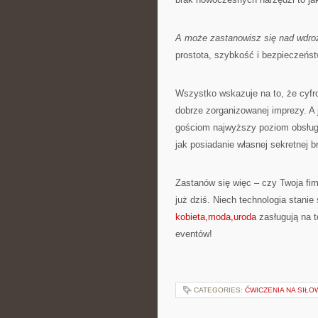
A może zastanowisz się nad wdro
prostota, szybkość i bezpieczeńst
Wszystko wskazuje na to, że cyf
dobrze zorganizowanej imprezy. A
gościom najwyższy poziom obsługi
jak posiadanie własnej sekretnej br
Zastanów się więc – czy Twoja firm
już dziś. Niech technologia stani
kobieta,moda,uroda
zasługują na t
eventów!
CATEGORIES:
ĆWICZENIA NA SIŁO