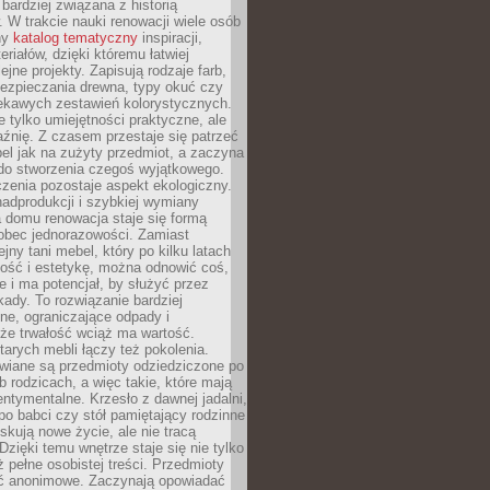
 bardziej związana z historią
W trakcie nauki renowacji wiele osób
ny
katalog tematyczny
inspiracji,
eriałów, dzięki któremu łatwiej
ejne projekty. Zapisują rodzaje farb,
ezpieczania drewna, typy okuć czy
iekawych zestawień kolorystycznych.
ie tylko umiejętności praktyczne, ale
źnię. Z czasem przestaje się patrzeć
el jak na zużyty przedmiot, a zaczyna
 do stworzenia czegoś wyjątkowego.
zenia pozostaje aspekt ekologiczny.
adprodukcji i szybkiej wymiany
 domu renowacja staje się formą
obec jednorazowości. Zamiast
jny tani mebel, który po kilku latach
lność i estetykę, można odnowić coś,
je i ma potencjał, by służyć przez
ady. To rozwiązanie bardziej
ne, ograniczające odpady i
że trwałość wciąż ma wartość.
arych mebli łączy też pokolenia.
wiane są przedmioty odziedziczone po
b rodzicach, a więc takie, które mają
ntymentalne. Krzesło z dawnej jadalni,
po babci czy stół pamiętający rodzinne
skują nowe życie, ale nie tracą
zięki temu wnętrze staje się nie tylko
eż pełne osobistej treści. Przedmioty
yć anonimowe. Zaczynają opowiadać