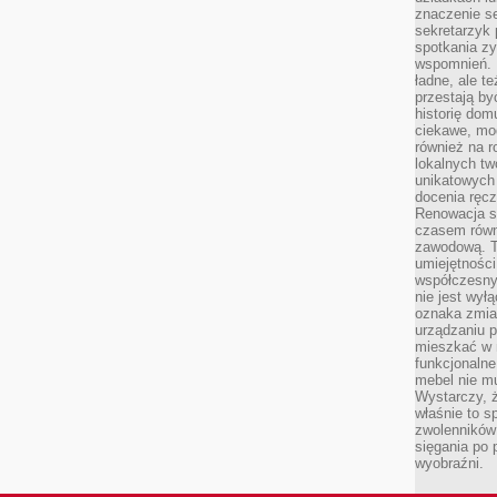
znaczenie se
sekretarzyk 
spotkania zy
wspomnień. D
ładne, ale t
przestają b
historię dom
ciekawe, mo
również na r
lokalnych tw
unikatowych
docenia ręcz
Renowacja st
czasem równ
zawodową. To
umiejętnośc
współczesny
nie jest wył
oznaka zmian
urządzaniu p
mieszkać w m
funkcjonalne
mebel nie mu
Wystarczy, ż
właśnie to s
zwolenników 
sięgania po p
wyobraźni.