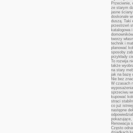
Przeciwnie, 
ze starym da
jasne ściany
doskonale w
duszą. Taki 
przestrzeń st
katalogowa i
domowników. 
tworzy włas
technik i mat
planować kol
sposoby zab
przykłady c
To rozwija n
także wyobra
na stary meb
jak na bazę
Nie bez znac
W czasach n
wyposażenia
sprzeciwu w
kupować kole
straci stabi
co już istnie
następne dek
odpowiedzial
pokazujące, 
Renowacja st
Często odna
dziadkach lu