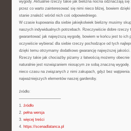
wygody. Aktualnie rzeczy takie jak bielizna nocna odznaczają s
przez co warto zainteresować się nimi nieco bliżej, bowiem dzię
stanie znaleźć wśród nich coś odpowiedniego.
W czasie kupowania dla siebie jakiejkolwiek bielizny musimy skup
naszych indywidualnych potrzebach. Rzeczywiście dobre rzeczy
gwarantować jak najwyższą wygodę, bowiem w końcu jest to ich
oczywiście wybierać dla siebie rzeczy pochodzące od tych najle
dzięki temu otrzymamy dodatkowo gwarancję najwyższej jakości.
Rzeczy takie jak chociażby piżamy z łatwością możemy obecnie k
naturalnie jest rozwiązaniem niosącym ze sobą znaczną wygodę.
nieco czasu na związanych z nimi zakupach, gdyż bez wątpienia z
najważniejszych elementów naszej garderoby.
źródło:
———————————
1.
źródło
2.
pełna wersja
3.
więcej treści
4.
https://scenadlatanca.pl