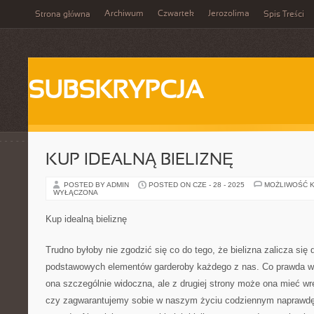
Archiwum
Czwartek
Jerozolima
Strona główna
Spis Treści
SUBSKRYPCJA
KUP IDEALNĄ BIELIZNĘ
POSTED BY ADMIN
POSTED ON CZE - 28 - 2025
MOŻLIWOŚĆ 
WYŁĄCZONA
Kup idealną bieliznę
Trudno byłoby nie zgodzić się co do tego, że bielizna zalicza się 
podstawowych elementów garderoby każdego z nas. Co prawda w 
ona szczególnie widoczna, ale z drugiej strony może ona mieć wr
czy zagwarantujemy sobie w naszym życiu codziennym naprawd