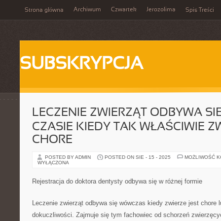
Archiwum
Czwartek
Jerozolima
Strona główna
Spis Treści
SUBSKRYPCJA
LECZENIE ZWIERZĄT ODBYWA S
CZASIE KIEDY TAK WŁAŚCIWIE ZW
CHORE
POSTED BY ADMIN
POSTED ON SIE - 15 - 2025
MOŻLIWOŚĆ 
WYŁĄCZONA
Rejestracja do doktora dentysty odbywa się w różnej formie
Leczenie zwierząt odbywa się wówczas kiedy zwierze jest chore l
dokuczliwości. Zajmuje się tym fachowiec od schorzeń zwierzęcyc