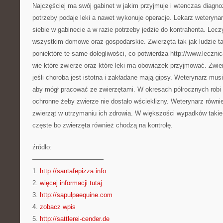
Najczęściej ma swój gabinet w jakim przyjmuje i wtenczas diagno
potrzeby podaje leki a nawet wykonuje operacje. Lekarz weterynar
siebie w gabinecie a w razie potrzeby jedzie do kontrahenta. Lec
wszystkim domowe oraz gospodarskie. Zwierzęta tak jak ludzie ta
poniektóre te same dolegliwości, co potwierdza http://www.leczni
wie które zwierze oraz które leki ma obowiązek przyjmować. Zwi
jeśli choroba jest istotna i zakładane mają gipsy. Weterynarz mu
aby mógł pracować ze zwierzętami. W okresach półrocznych robi
ochronne żeby zwierze nie dostało wścieklizny. Weterynarz rów
zwierząt w utrzymaniu ich zdrowia. W większości wypadków taki
częste bo zwierzęta również chodzą na kontrolę.
źródło:
———————————
1.
http://santafepizza.info
2.
więcej informacji tutaj
3.
http://sapulpaequine.com
4.
zobacz wpis
5.
http://sattlerei-cender.de