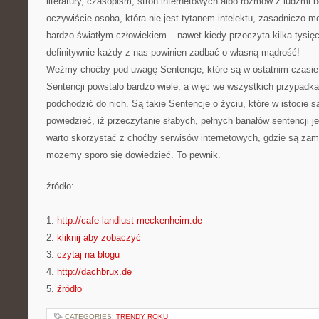
literatury, czasopism, stron internetowych albo rozmów z ludźmi
oczywiście osoba, która nie jest tytanem intelektu, zasadniczo 
bardzo światłym człowiekiem – nawet kiedy przeczyta kilka tysię
definitywnie każdy z nas powinien zadbać o własną mądrość!
Weźmy choćby pod uwagę Sentencje, które są w ostatnim czasie
Sentencji powstało bardzo wiele, a więc we wszystkich przypadka
podchodzić do nich. Są takie Sentencje o życiu, które w istocie 
powiedzieć, iż przeczytanie słabych, pełnych banałów sentencji j
warto skorzystać z choćby serwisów internetowych, gdzie są zam
możemy sporo się dowiedzieć. To pewnik.
źródło:
———————————
1.
http://cafe-landlust-meckenheim.de
2.
kliknij aby zobaczyć
3.
czytaj na blogu
4.
http://dachbrux.de
5.
źródło
CATEGORIES:
TRENDY ROKU