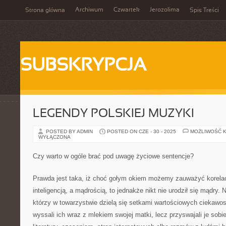
Archiwum
Czwartek
Jerozolima
Strona główna
Spis Treści
SUBSKRYPCJA
LEGENDY POLSKIEJ MUZYKI
POSTED BY ADMIN
POSTED ON CZE - 30 - 2025
MOŻLIWOŚĆ 
WYŁĄCZONA
Czy warto w ogóle brać pod uwagę życiowe sentencje?
Prawda jest taka, iż choć gołym okiem możemy zauważyć korela
inteligencją, a mądrością, to jednakże nikt nie urodził się mądry. 
którzy w towarzystwie dzielą się setkami wartościowych ciekawoste
wyssali ich wraz z mlekiem swojej matki, lecz przyswajali je sob